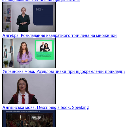
Алгебра. Розкладання квадратного тричлена на множники
Українська мова. Розділові знаки при відокремленій прикладці
Англійська мова. Describing a book. Speaking