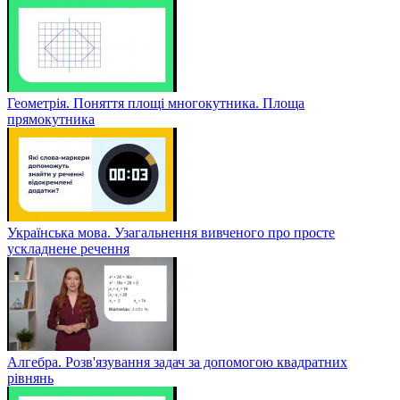
Геометрія. Поняття площі многокутника. Площа
прямокутника
Українська мова. Узагальнення вивченого про просте
ускладнене речення
Алгебра. Розв'язування задач за допомогою квадратних
рівнянь