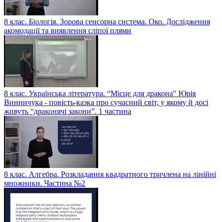
8 клас. Біологія. Зорова сенсорна система. Око. Дослідження
акомодації та виявлення сліпої плями
8 клас. Українська література. “Місце для дракона" Юрія
Винничука - повість-казка про сучасний світ, у якому й досі
живуть “драконячі закони”. 1 частина
8 клас. Алгебра. Розкладання квадратного тричлена на лінійні
множники. Частина №2