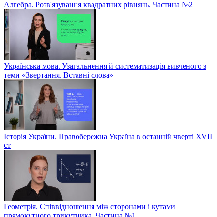
Алгебра. Розв'язування квадратних рівнянь. Частина №2
Українська мова. Узагальнення й систематизація вивченого з
теми «Звертання. Вставні слова»
Історія України. Правобережна Україна в останній чверті XVII
ст
Геометрія. Співвідношення між сторонами і кутами
прямокутного трикутника. Частина №1