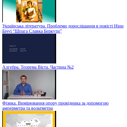
Українська література. Проблеми дорослішання в повісті Ніни
Бічуї “Шпага Славка Беркути”
Алгебра. Теорема Вієта. Частина №2
Фізика. Вимірювання опору провідника за допомогою
амперметра та вольтметра