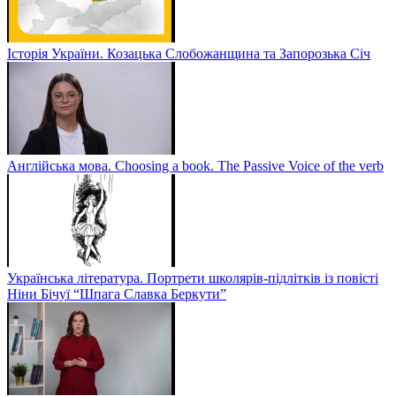
Історія України. Козацька Слобожанщина та Запорозька Січ
Англійська мова. Choosing a book. The Passive Voice of the verb
Українська література. Портрети школярів-підлітків із повісті
Ніни Бічуї “Шпага Славка Беркути”