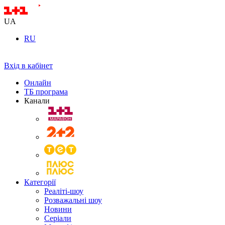
UA
RU
Вхід в кабінет
Онлайн
ТБ програма
Канали
Категорії
Реаліті-шоу
Розважальні шоу
Новини
Серіали