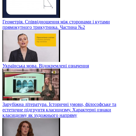
Геометрія. Співвідношення між сторонами і кутами
прямокутного трикутника. Частина №2
Українська мова. Відокремлені означення
Зарубіжна література. Історичні умови, філософське та
естетичне підгрунтя класицизму. Характерні ознаки
класицизму як художнього напряму