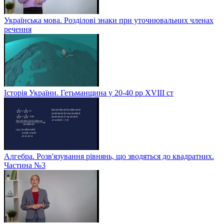
Українська мова. Розділові знаки при уточнювальних членах
речення
Історія України. Гетьманщина у 20-40 рр ХVIIІ ст
Алгебра. Розв'язування рівнянь, що зводяться до квадратних.
Частина №3