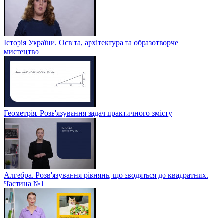
Історія України. Освіта, архітектура та образотворче
мистецтво
Геометрія. Розв'язування задач практичного змісту
Алгебра. Розв'язування рівнянь, що зводяться до квадратних.
Частина №1