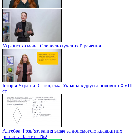
Українська мова. Словосполучення й речення
Історія України. Слобідська Україна в другій половині ХVIIІ
ст.
Алгебра. Розв’язування задач за допомогою квадратних
рівнянь. Частина №2