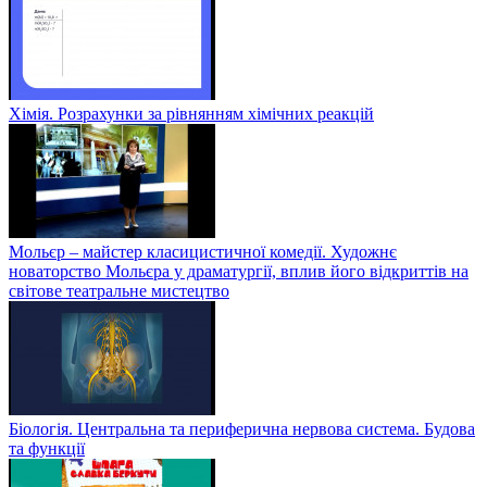
Хімія. Розрахунки за рівнянням хімічних реакцій
Мольєр – майстер класицистичної комедії. Художнє
новаторство Мольєра у драматургії, вплив його відкриттів на
світове театральне мистецтво
Біологія. Центральна та периферична нервова система. Будова
та функції