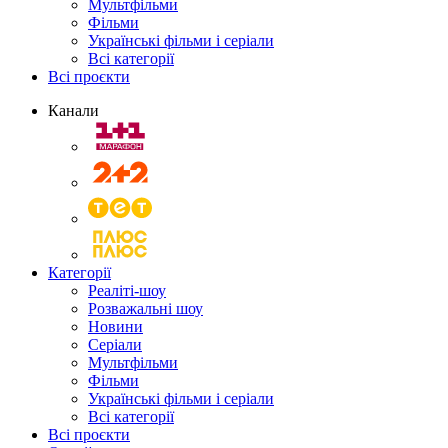
Мультфільми
Фільми
Українські фільми і серіали
Всі категорії
Всі проєкти
Канали
Категорії
Реаліті-шоу
Розважальні шоу
Новини
Серіали
Мультфільми
Фільми
Українські фільми і серіали
Всі категорії
Всі проєкти