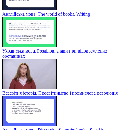
Англійська мова. The world of books. Writing
Українська мова. Розділові знаки при відокремлених
обставинах
Всесвітня історія. Просвітництво і промислова революція
Англійська мова. Discussing favourite books. Speaking