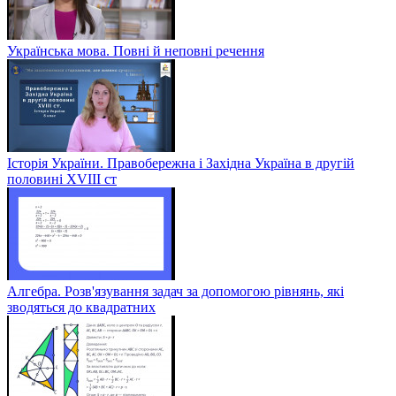
Українська мова. Повні й неповні речення
Історія України. Правобережна і Західна Україна в другій
половині XVIII ст
Алгебра. Розв'язування задач за допомогою рівнянь, які
зводяться до квадратних