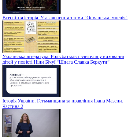
Всесвітня історія. Узагальнення з теми "Османська імперія"
Українська література. Роль батьків і вчителів у вихованні
дітей у повісті Ніни Бічуї “Шпага Славка Беркути”
Історія України. Гетьманщина за правління Івана Мазепи.
Частина 2