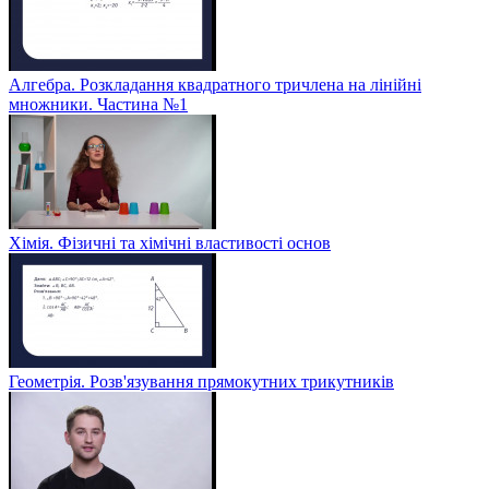
Алгебра. Розкладання квадратного тричлена на лінійні
множники. Частина №1
Хімія. Фізичні та хімічні властивості основ
Геометрія. Розв'язування прямокутних трикутників