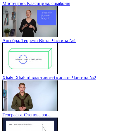
Мистецтво. Класицизм: симфонія
Алгебра. Теорема Вієта. Частина №1
Хімія. Хімічні властивості кислот. Частина №2
Географія. Степова зона