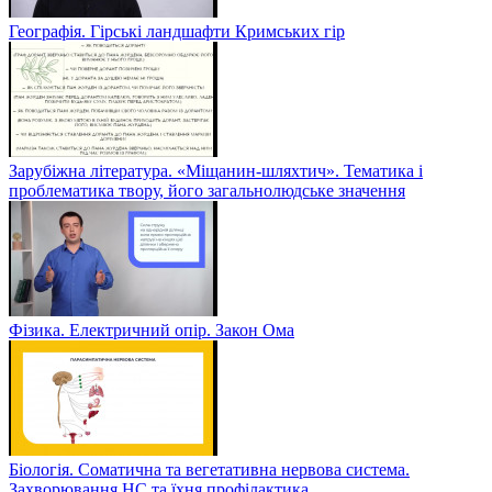
Географія. Гірські ландшафти Кримських гір
Зарубіжна література. «Міщанин-шляхтич». Тематика і
проблематика твору, його загальнолюдське значення
Фізика. Електричний опір. Закон Ома
Біологія. Соматична та вегетативна нервова система.
Захворювання НС та їхня профілактика