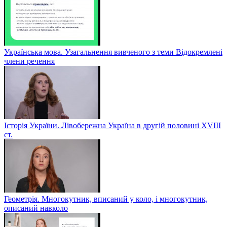
Українська мова. Узагальнення вивченого з теми Відокремлені
члени речення
Історія України. Лівобережна Україна в другій половині ХVIIІ
ст.
Геометрія. Многокутник, вписаний у коло, і многокутник,
описаний навколо