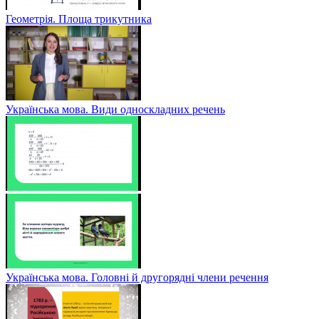
Геометрія. Площа трикутника
Українська мова. Види односкладних речень
Українська мова. Головні й другорядні члени речення