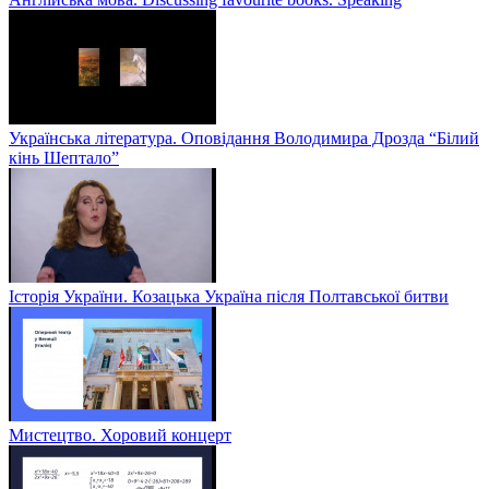
Українська література. Оповідання Володимира Дрозда “Білий
кінь Шептало”
Історія України. Козацька Україна після Полтавської битви
Мистецтво. Хоровий концерт