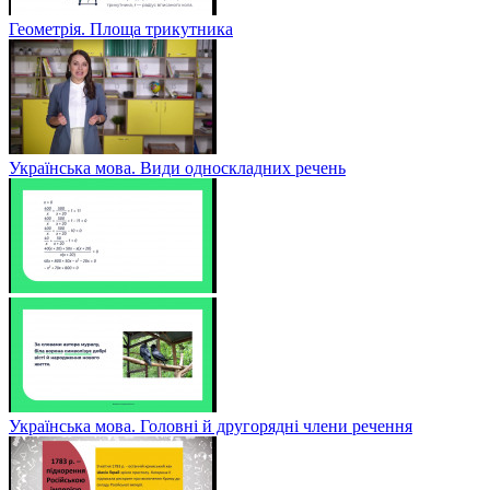
Геометрія. Площа трикутника
Українська мова. Види односкладних речень
Українська мова. Головні й другорядні члени речення