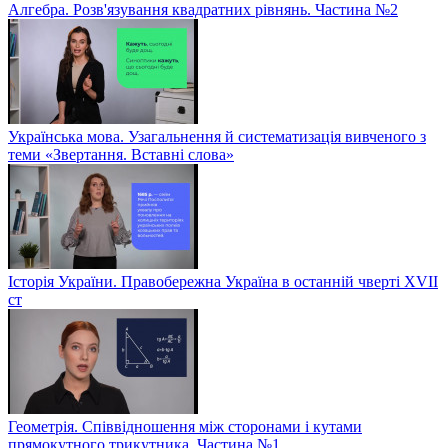
Алгебра. Розв'язування квадратних рівнянь. Частина №2
Українська мова. Узагальнення й систематизація вивченого з
теми «Звертання. Вставні слова»
Історія України. Правобережна Україна в останній чверті XVII
ст
Геометрія. Співвідношення між сторонами і кутами
прямокутного трикутника. Частина №1