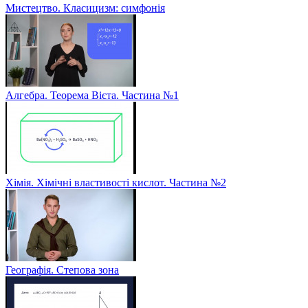
Мистецтво. Класицизм: симфонія
Алгебра. Теорема Вієта. Частина №1
Хімія. Хімічні властивості кислот. Частина №2
Географія. Степова зона