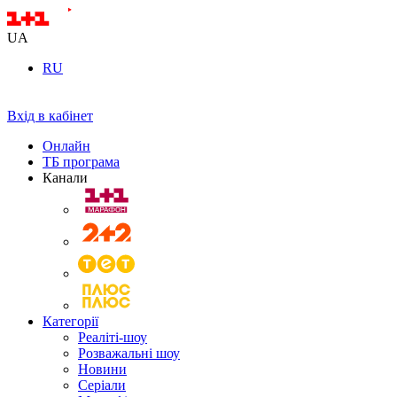
UA
RU
Вхід в кабінет
Онлайн
ТБ програма
Канали
Категорії
Реаліті-шоу
Розважальні шоу
Новини
Серіали