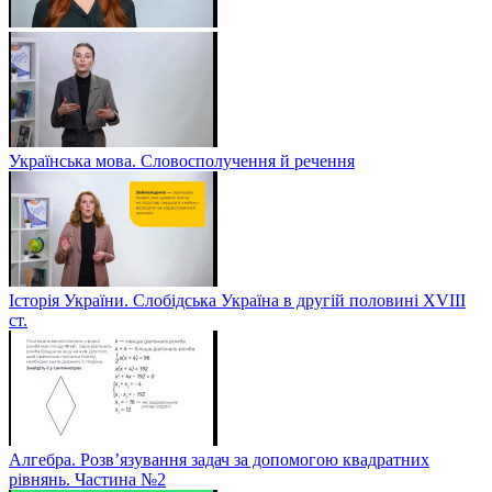
Українська мова. Словосполучення й речення
Історія України. Слобідська Україна в другій половині ХVIIІ
ст.
Алгебра. Розв’язування задач за допомогою квадратних
рівнянь. Частина №2