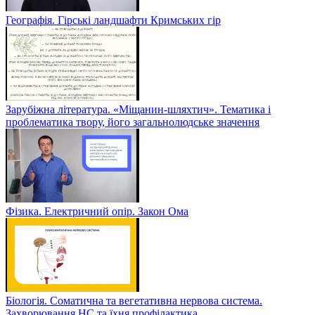
Географія. Гірські ландшафти Кримських гір
Зарубіжна література. «Міщанин-шляхтич». Тематика і
проблематика твору, його загальнолюдське значення
Фізика. Електричний опір. Закон Ома
Біологія. Соматична та вегетативна нервова система.
Захворювання НС та їхня профілактика