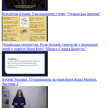
Всесвітня історія. Узагальнення з теми "Османська імперія"
Українська література. Роль батьків і вчителів у вихованні
дітей у повісті Ніни Бічуї “Шпага Славка Беркути”
Історія України. Гетьманщина за правління Івана Мазепи.
Частина 2