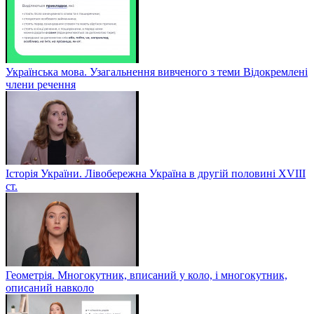
Українська мова. Узагальнення вивченого з теми Відокремлені
члени речення
Історія України. Лівобережна Україна в другій половині ХVIIІ
ст.
Геометрія. Многокутник, вписаний у коло, і многокутник,
описаний навколо