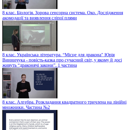
8 клас. Біологія. Зорова сенсорна система. Око. Дослідження
акомодації та виявлення сліпої плями
8 клас. Українська література. “Місце для дракона" Юрія
Винничука - повість-казка про сучасний світ, у якому й досі
живуть “драконячі закони”. 1 частина
8 клас. Алгебра. Розкладання квадратного тричлена на лінійні
множники. Частина №2