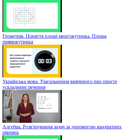
Геометрія. Поняття площі многокутника. Площа
прямокутника
Українська мова. Узагальнення вивченого про просте
ускладнене речення
Алгебра. Розв'язування задач за допомогою квадратних
рівнянь