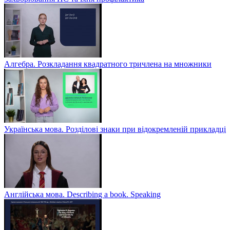
Алгебра. Розкладання квадратного тричлена на множники
Українська мова. Розділові знаки при відокремленій прикладці
Англійська мова. Describing a book. Speaking