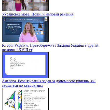
Українська мова. Повні й неповні речення
Історія України. Правобережна і Західна Україна в другій
половині XVIII ст
Алгебра. Розв'язування задач за допомогою рівнянь, які
зводяться до квадратних