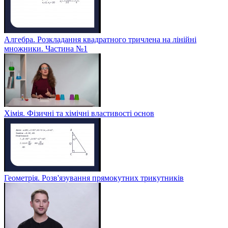
Алгебра. Розкладання квадратного тричлена на лінійні
множники. Частина №1
Хімія. Фізичні та хімічні властивості основ
Геометрія. Розв'язування прямокутних трикутників