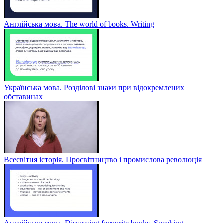
Англійська мова. The world of books. Writing
Українська мова. Розділові знаки при відокремлених
обставинах
Всесвітня історія. Просвітництво і промислова революція
Англійська мова. Discussing favourite books. Speaking