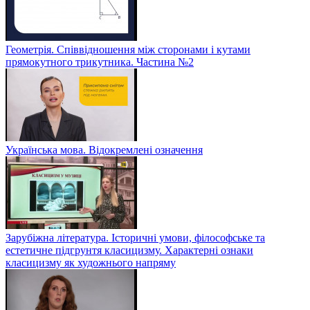
Геометрія. Співвідношення між сторонами і кутами
прямокутного трикутника. Частина №2
Українська мова. Відокремлені означення
Зарубіжна література. Історичні умови, філософське та
естетичне підгрунтя класицизму. Характерні ознаки
класицизму як художнього напряму