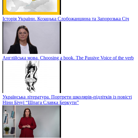
Історія України. Козацька Слобожанщина та Запорозька Січ
Англійська мова. Choosing a book. The Passive Voice of the verb
Українська література. Портрети школярів-підлітків із повісті
Ніни Бічуї “Шпага Славка Беркути”