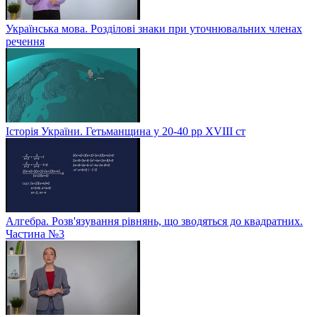
Українська мова. Розділові знаки при уточнювальних членах
речення
Історія України. Гетьманщина у 20-40 рр ХVIIІ ст
Алгебра. Розв'язування рівнянь, що зводяться до квадратних.
Частина №3