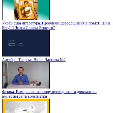
Українська література. Проблеми дорослішання в повісті Ніни
Бічуї “Шпага Славка Беркути”
Алгебра. Теорема Вієта. Частина №2
Фізика. Вимірювання опору провідника за допомогою
амперметра та вольтметра