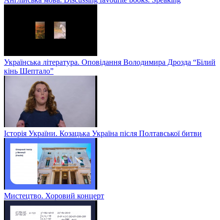
Українська література. Оповідання Володимира Дрозда “Білий
кінь Шептало”
Історія України. Козацька Україна після Полтавської битви
Мистецтво. Хоровий концерт