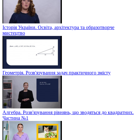
Історія України. Освіта, архітектура та образотворче
мистецтво
Геометрія. Розв'язування задач практичного змісту
Алгебра. Розв'язування рівнянь, що зводяться до квадратних.
Частина №1