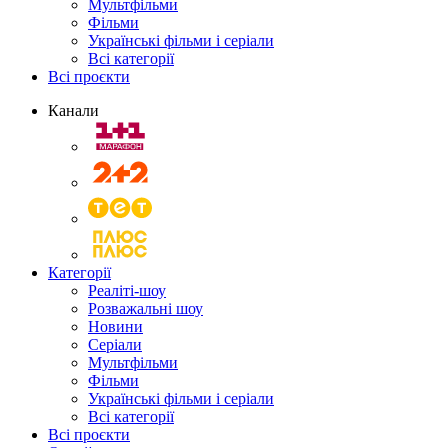
Мультфільми
Фільми
Українські фільми і серіали
Всі категорії
Всі проєкти
Канали
Категорії
Реаліті-шоу
Розважальні шоу
Новини
Серіали
Мультфільми
Фільми
Українські фільми і серіали
Всі категорії
Всі проєкти