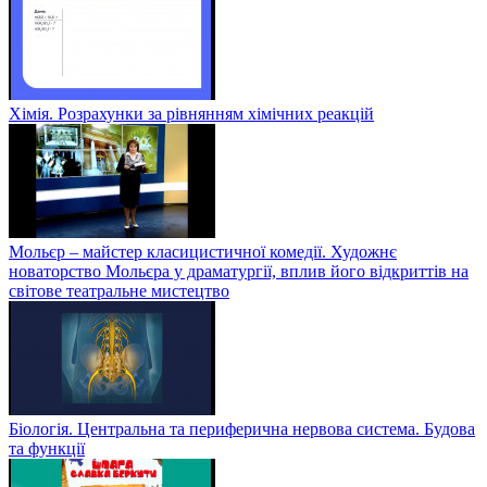
Хімія. Розрахунки за рівнянням хімічних реакцій
Мольєр – майстер класицистичної комедії. Художнє
новаторство Мольєра у драматургії, вплив його відкриттів на
світове театральне мистецтво
Біологія. Центральна та периферична нервова система. Будова
та функції