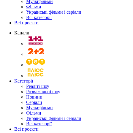
Мультфільми
Фільми
Українські фільми і серіали
Всі категорії
Всі проєкти
Канали
Категорії
Реаліті-шоу
Розважальні шоу
Новини
Серіали
Мультфільми
Фільми
Українські фільми і серіали
Всі категорії
Всі проєкти