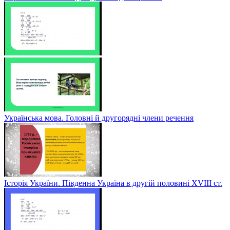
Українська мова. Головні й другорядні члени речення
Історія України. Південна Україна в другій половині ХVІІІ ст.