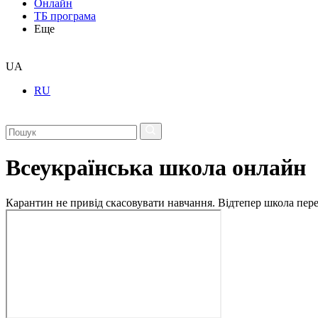
Онлайн
ТБ програма
Еще
UA
RU
Всеукраїнська школа онлайн
Карантин не привід скасовувати навчання. Відтепер школа перех