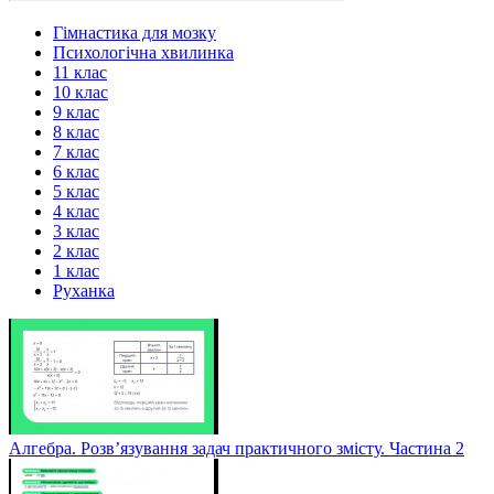
Гімнастика для мозку
Психологічна хвилинка
11 клас
10 клас
9 клас
8 клас
7 клас
6 клас
5 клас
4 клас
3 клас
2 клас
1 клас
Руханка
Алгебра. Розв’язування задач практичного змісту. Частина 2