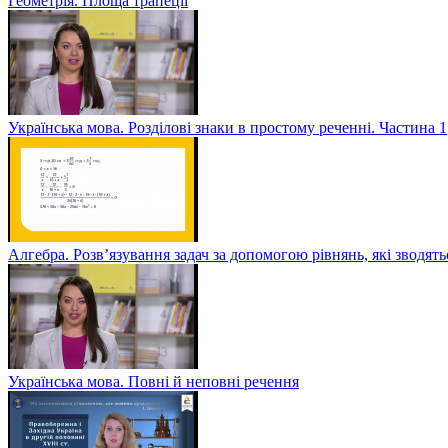
Геометрія. Площа трапеції
Українська мова. Розділові знаки в простому реченні. Частина 1
Алгебра. Розв’язування задач за допомогою рівнянь, які зводять
Українська мова. Повні й неповні речення