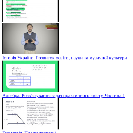
Історія України. Розвиток освіти, науки та музичної культури
Алгебра. Розв’язування задач практичного змісту. Частина 1