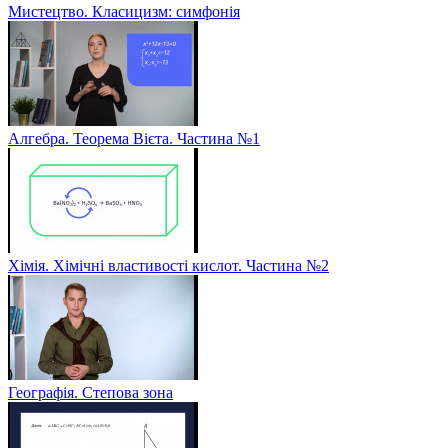
Мистецтво. Класицизм: симфонія
Алгебра. Теорема Вієта. Частина №1
Хімія. Хімічні властивості кислот. Частина №2
Географія. Степова зона