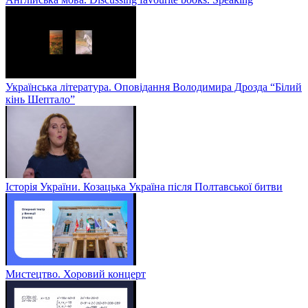
Українська література. Оповідання Володимира Дрозда “Білий
кінь Шептало”
Історія України. Козацька Україна після Полтавської битви
Мистецтво. Хоровий концерт