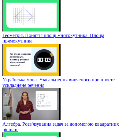
Геометрія. Поняття площі многокутника. Площа
прямокутника
Українська мова. Узагальнення вивченого про просте
ускладнене речення
Алгебра. Розв'язування задач за допомогою квадратних
рівнянь