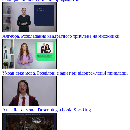
Алгебра. Розкладання квадратного тричлена на множники
Українська мова. Розділові знаки при відокремленій прикладці
Англійська мова. Describing a book. Speaking