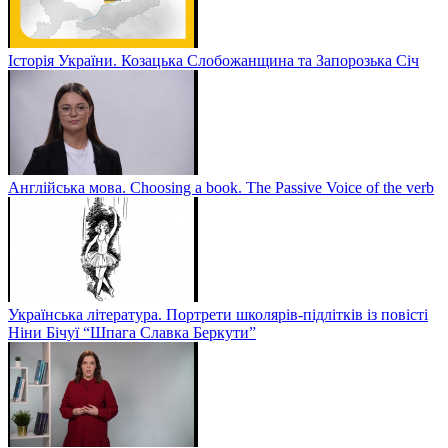
Історія України. Козацька Слобожанщина та Запорозька Січ
Англійська мова. Choosing a book. The Passive Voice of the verb
Українська література. Портрети школярів-підлітків із повісті
Ніни Бічуї “Шпага Славка Беркути”