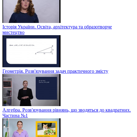
Історія України. Освіта, архітектура та образотворче
мистецтво
Геометрія. Розв'язування задач практичного змісту
Алгебра. Розв'язування рівнянь, що зводяться до квадратних.
Частина №1