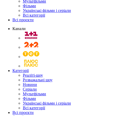
Мультфільми
Фільми
Українські фільми і серіали
Всі категорії
Всі проєкти
Канали
Категорії
Реаліті-шоу
Розважальні шоу
Новини
Серіали
Мультфільми
Фільми
Українські фільми і серіали
Всі категорії
Всі проєкти