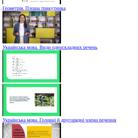
Геометрія. Площа трикутника
Українська мова. Види односкладних речень
Українська мова. Головні й другорядні члени речення