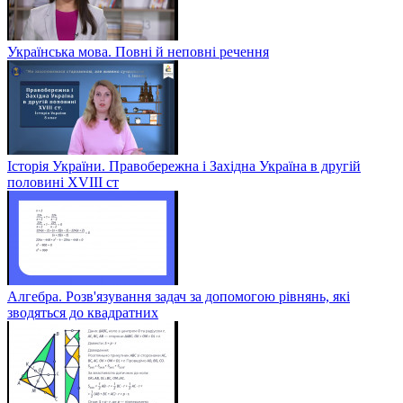
Українська мова. Повні й неповні речення
Історія України. Правобережна і Західна Україна в другій
половині XVIII ст
Алгебра. Розв'язування задач за допомогою рівнянь, які
зводяться до квадратних