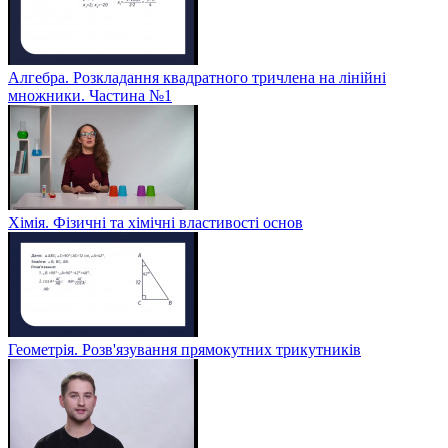
Алгебра. Розкладання квадратного тричлена на лінійні
множники. Частина №1
Хімія. Фізичні та хімічні властивості основ
Геометрія. Розв'язування прямокутних трикутників