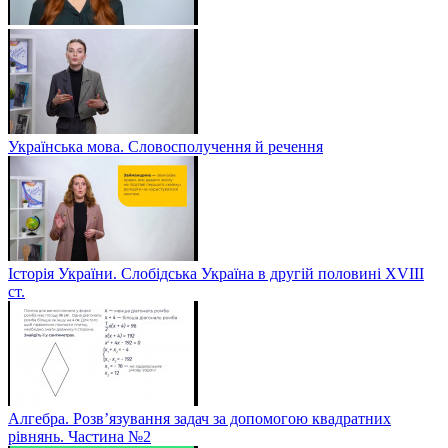
Українська мова. Словосполучення й речення
Історія України. Слобідська Україна в другій половині ХVIIІ
ст.
Алгебра. Розв’язування задач за допомогою квадратних
рівнянь. Частина №2