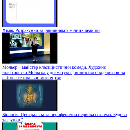
Хімія. Розрахунки за рівнянням хімічних реакцій
Мольєр – майстер класицистичної комедії. Художнє
новаторство Мольєра у драматургії, вплив його відкриттів на
світове театральне мистецтво
Біологія. Центральна та периферична нервова система. Будова
та функції