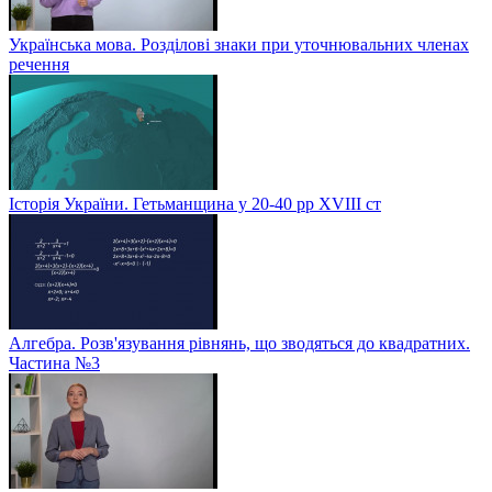
Українська мова. Розділові знаки при уточнювальних членах
речення
Історія України. Гетьманщина у 20-40 рр ХVIIІ ст
Алгебра. Розв'язування рівнянь, що зводяться до квадратних.
Частина №3