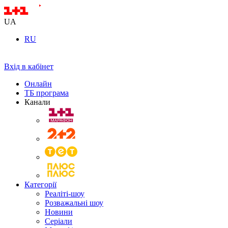
UA
RU
Вхід в кабінет
Онлайн
ТБ програма
Канали
Категорії
Реаліті-шоу
Розважальні шоу
Новини
Серіали