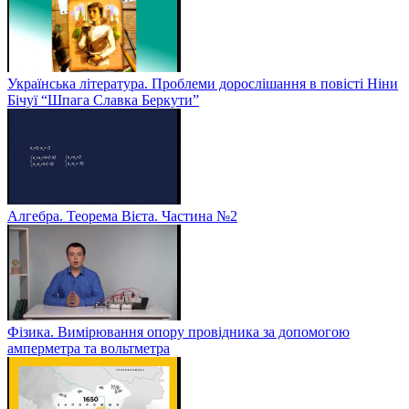
Українська література. Проблеми дорослішання в повісті Ніни
Бічуї “Шпага Славка Беркути”
Алгебра. Теорема Вієта. Частина №2
Фізика. Вимірювання опору провідника за допомогою
амперметра та вольтметра