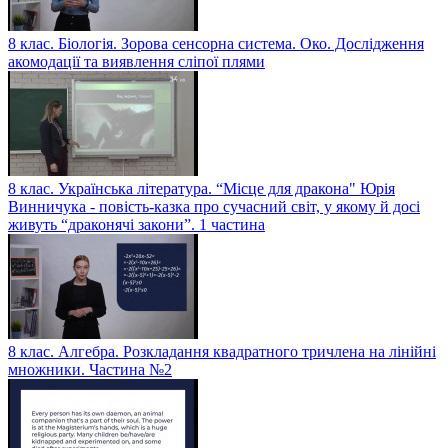
8 клас. Біологія. Зорова сенсорна система. Око. Дослідження
акомодації та виявлення сліпої плями
8 клас. Українська література. “Місце для дракона" Юрія
Винничука - повість-казка про сучасний світ, у якому й досі
живуть “драконячі закони”. 1 частина
8 клас. Алгебра. Розкладання квадратного тричлена на лінійні
множники. Частина №2