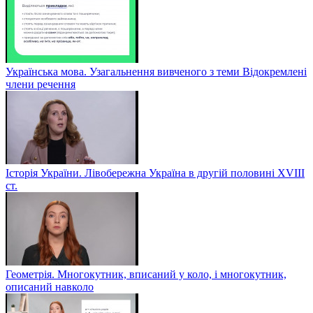
Українська мова. Узагальнення вивченого з теми Відокремлені
члени речення
Історія України. Лівобережна Україна в другій половині ХVIIІ
ст.
Геометрія. Многокутник, вписаний у коло, і многокутник,
описаний навколо