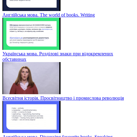
Англійська мова. The world of books. Writing
Українська мова. Розділові знаки при відокремлених
обставинах
Всесвітня історія. Просвітництво і промислова революція
Англійська мова. Discussing favourite books. Speaking