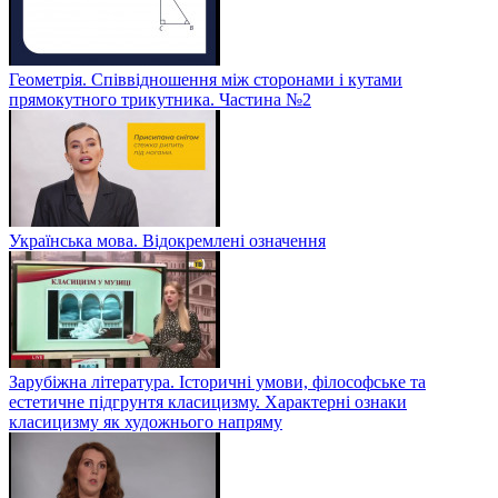
Геометрія. Співвідношення між сторонами і кутами
прямокутного трикутника. Частина №2
Українська мова. Відокремлені означення
Зарубіжна література. Історичні умови, філософське та
естетичне підгрунтя класицизму. Характерні ознаки
класицизму як художнього напряму