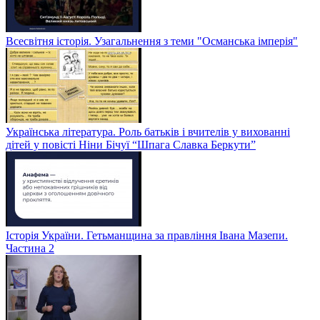
Всесвітня історія. Узагальнення з теми "Османська імперія"
Українська література. Роль батьків і вчителів у вихованні
дітей у повісті Ніни Бічуї “Шпага Славка Беркути”
Історія України. Гетьманщина за правління Івана Мазепи.
Частина 2