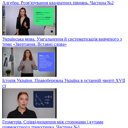
Алгебра. Розв'язування квадратних рівнянь. Частина №2
Українська мова. Узагальнення й систематизація вивченого з
теми «Звертання. Вставні слова»
Історія України. Правобережна Україна в останній чверті XVII
ст
Геометрія. Співвідношення між сторонами і кутами
прямокутного трикутника. Частина №1