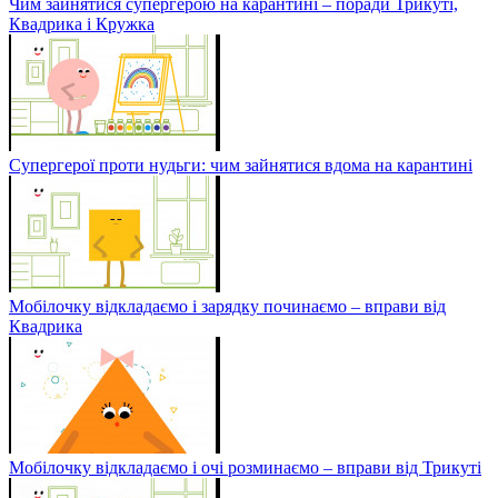
Чим зайнятися супергерою на карантині – поради Трикуті,
Квадрика і Кружка
Супергерої проти нудьги: чим зайнятися вдома на карантині
Мобілочку відкладаємо і зарядку починаємо – вправи від
Квадрика
Мобілочку відкладаємо і очі розминаємо – вправи від Трикуті