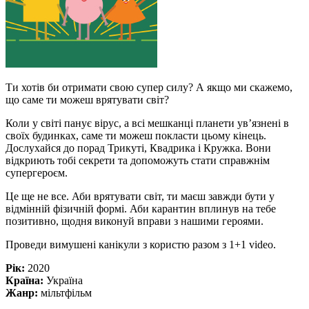
Ти хотів би отримати свою супер силу? А якщо ми скажемо,
що саме ти можеш врятувати світ?
Коли у світі панує вірус, а всі мешканці планети ув’язнені в
своїх будинках, саме ти можеш покласти цьому кінець.
Дослухайся до порад Трикуті, Квадрика і Кружка. Вони
відкриють тобі секрети та допоможуть стати справжнім
супергероєм.
Це ще не все. Аби врятувати світ, ти маєш завжди бути у
відмінній фізичній формі. Аби карантин вплинув на тебе
позитивно, щодня виконуй вправи з нашими героями.
Проведи вимушені канікули з користю разом з 1+1 video.
Рік:
2020
Країна:
Україна
Жанр:
мільтфільм