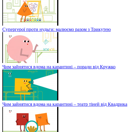
Супергерої проти нудьги: малюємо разом з Трикутею
Чим зайнятися вдома на карантині – поради від Кружко
Чим зайнятися вдома на карантині – театр тіней від Квадрика