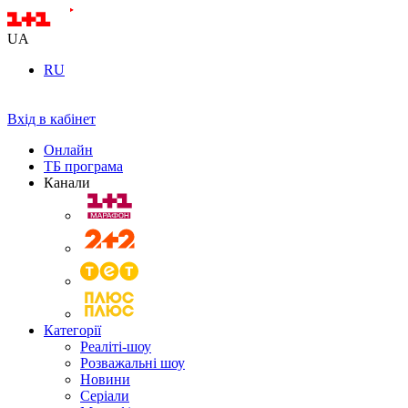
UA
RU
Вхід в кабінет
Онлайн
ТБ програма
Канали
Категорії
Реаліті-шоу
Розважальні шоу
Новини
Серіали