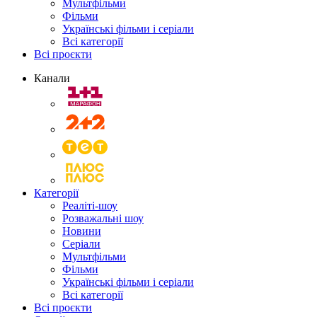
Мультфільми
Фільми
Українські фільми і серіали
Всі категорії
Всі проєкти
Канали
Категорії
Реаліті-шоу
Розважальні шоу
Новини
Серіали
Мультфільми
Фільми
Українські фільми і серіали
Всі категорії
Всі проєкти