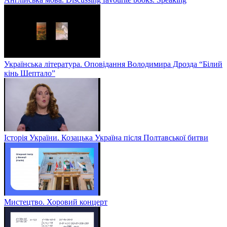
Українська література. Оповідання Володимира Дрозда “Білий
кінь Шептало”
Історія України. Козацька Україна після Полтавської битви
Мистецтво. Хоровий концерт