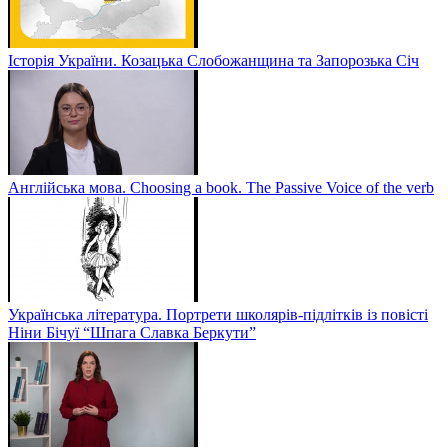
Історія України. Козацька Слобожанщина та Запорозька Січ
Англійська мова. Choosing a book. The Passive Voice of the verb
Українська література. Портрети школярів-підлітків із повісті
Ніни Бічуї “Шпага Славка Беркути”