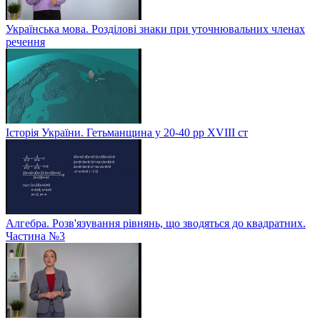
Українська мова. Розділові знаки при уточнювальних членах
речення
Історія України. Гетьманщина у 20-40 рр ХVIIІ ст
Алгебра. Розв'язування рівнянь, що зводяться до квадратних.
Частина №3