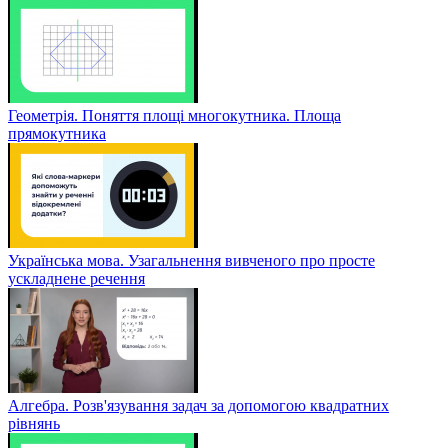
Геометрія. Поняття площі многокутника. Площа
прямокутника
Українська мова. Узагальнення вивченого про просте
ускладнене речення
Алгебра. Розв'язування задач за допомогою квадратних
рівнянь