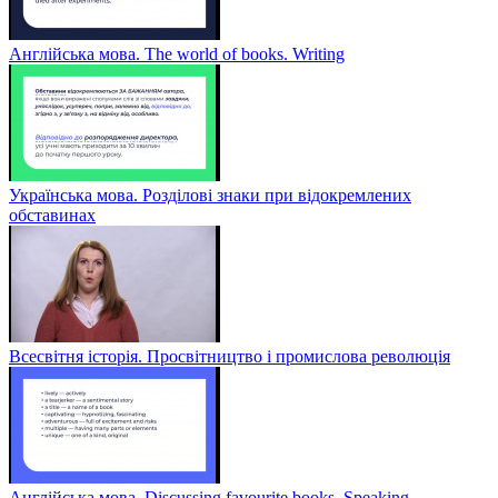
Англійська мова. The world of books. Writing
Українська мова. Розділові знаки при відокремлених
обставинах
Всесвітня історія. Просвітництво і промислова революція
Англійська мова. Discussing favourite books. Speaking