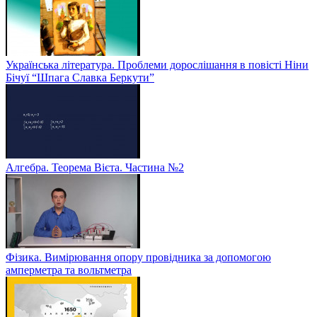
Українська література. Проблеми дорослішання в повісті Ніни
Бічуї “Шпага Славка Беркути”
Алгебра. Теорема Вієта. Частина №2
Фізика. Вимірювання опору провідника за допомогою
амперметра та вольтметра