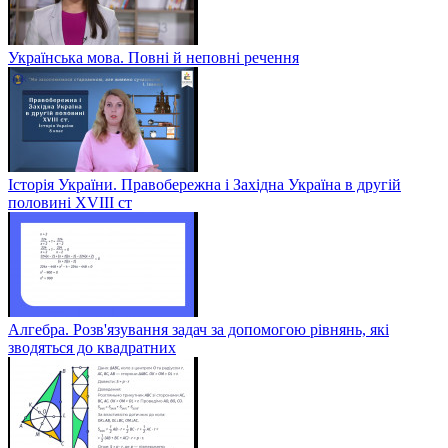
Українська мова. Повні й неповні речення
Історія України. Правобережна і Західна Україна в другій
половині XVIII ст
Алгебра. Розв'язування задач за допомогою рівнянь, які
зводяться до квадратних