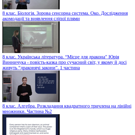
8 клас. Біологія. Зорова сенсорна система. Око. Дослідження
акомодації та виявлення сліпої плями
8 клас. Українська література. “Місце для дракона" Юрія
Винничука - повість-казка про сучасний світ, у якому й досі
живуть “драконячі закони”. 1 частина
8 клас. Алгебра. Розкладання квадратного тричлена на лінійні
множники. Частина №2