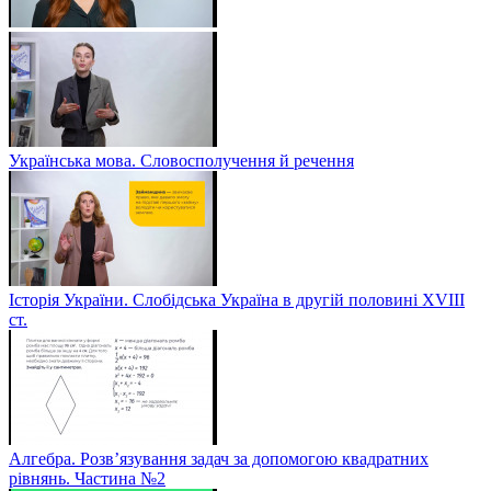
Українська мова. Словосполучення й речення
Історія України. Слобідська Україна в другій половині ХVIIІ
ст.
Алгебра. Розв’язування задач за допомогою квадратних
рівнянь. Частина №2