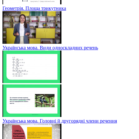
Геометрія. Площа трикутника
Українська мова. Види односкладних речень
Українська мова. Головні й другорядні члени речення