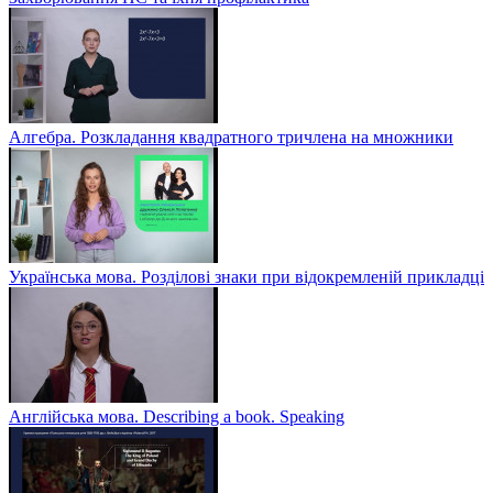
Алгебра. Розкладання квадратного тричлена на множники
Українська мова. Розділові знаки при відокремленій прикладці
Англійська мова. Describing a book. Speaking