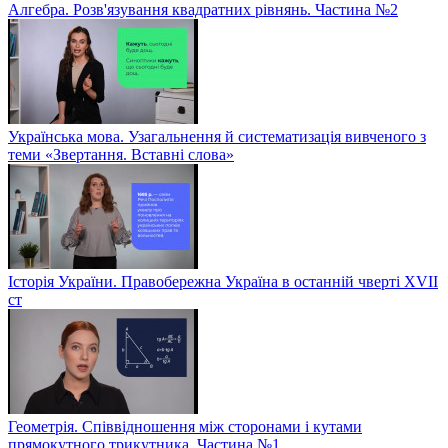
Алгебра. Розв'язування квадратних рівнянь. Частина №2
Українська мова. Узагальнення й систематизація вивченого з
теми «Звертання. Вставні слова»
Історія України. Правобережна Україна в останній чверті XVII
ст
Геометрія. Співвідношення між сторонами і кутами
прямокутного трикутника. Частина №1