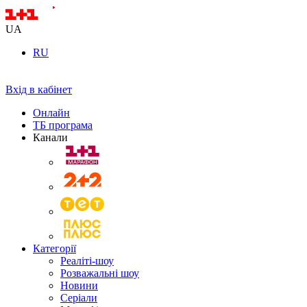
UA
RU
Вхід в кабінет
Онлайн
ТБ програма
Канали
Категорії
Реаліті-шоу
Розважальні шоу
Новини
Серіали