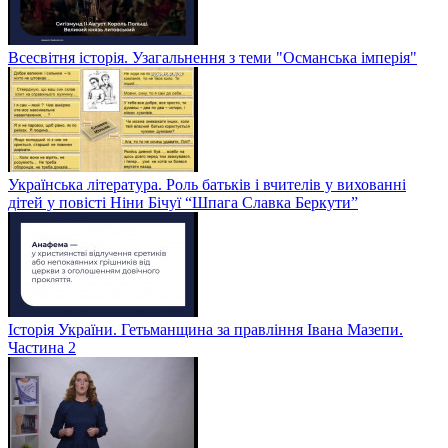
Всесвітня історія. Узагальнення з теми "Османська імперія"
Українська література. Роль батьків і вчителів у вихованні
дітей у повісті Ніни Бічуї “Шпага Славка Беркути”
Історія України. Гетьманщина за правління Івана Мазепи.
Частина 2