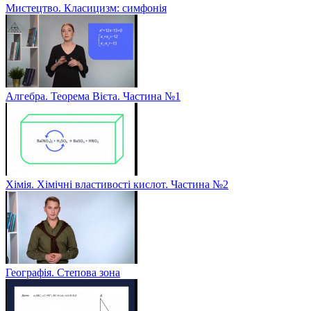
Мистецтво. Класицизм: симфонія
Алгебра. Теорема Вієта. Частина №1
Хімія. Хімічні властивості кислот. Частина №2
Географія. Степова зона