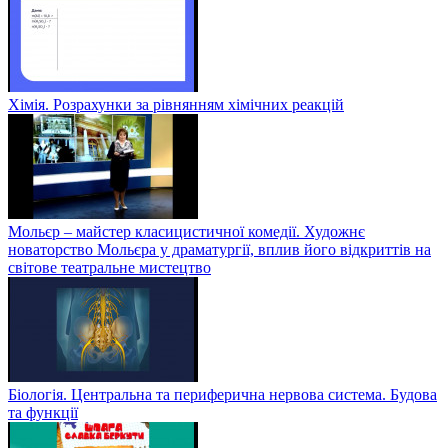
Хімія. Розрахунки за рівнянням хімічних реакцій
Мольєр – майстер класицистичної комедії. Художнє
новаторство Мольєра у драматургії, вплив його відкриттів на
світове театральне мистецтво
Біологія. Центральна та периферична нервова система. Будова
та функції