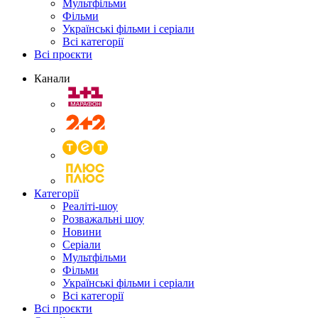
Мультфільми
Фільми
Українські фільми і серіали
Всі категорії
Всі проєкти
Канали
Категорії
Реаліті-шоу
Розважальні шоу
Новини
Серіали
Мультфільми
Фільми
Українські фільми і серіали
Всі категорії
Всі проєкти