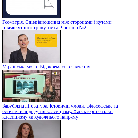
Геометрія. Співвідношення між сторонами і кутами
прямокутного трикутника. Частина №2
Українська мова. Відокремлені означення
Зарубіжна література. Історичні умови, філософське та
естетичне підгрунтя класицизму. Характерні ознаки
класицизму як художнього напряму