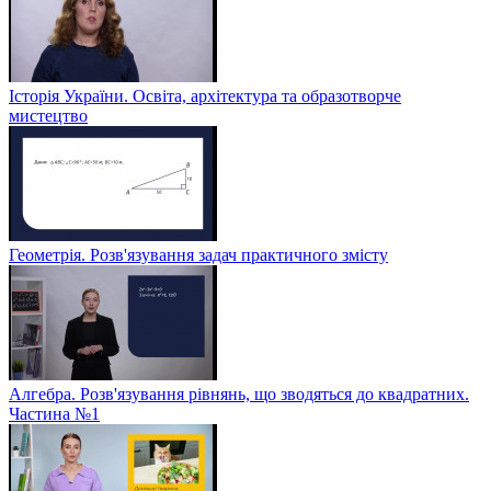
Історія України. Освіта, архітектура та образотворче
мистецтво
Геометрія. Розв'язування задач практичного змісту
Алгебра. Розв'язування рівнянь, що зводяться до квадратних.
Частина №1