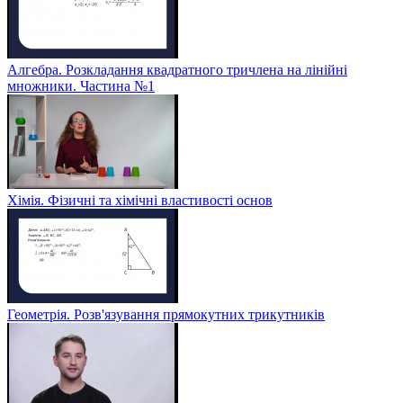
Алгебра. Розкладання квадратного тричлена на лінійні
множники. Частина №1
Хімія. Фізичні та хімічні властивості основ
Геометрія. Розв'язування прямокутних трикутників