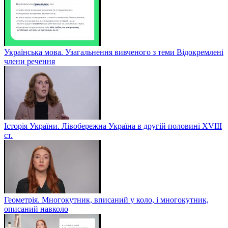
Українська мова. Узагальнення вивченого з теми Відокремлені
члени речення
Історія України. Лівобережна Україна в другій половині ХVIIІ
ст.
Геометрія. Многокутник, вписаний у коло, і многокутник,
описаний навколо