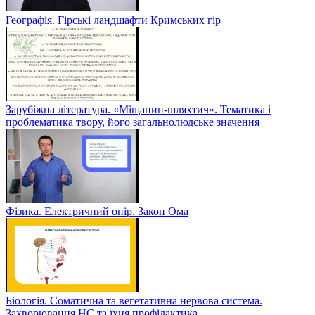
Географія. Гірські ландшафти Кримських гір
Зарубіжна література. «Міщанин-шляхтич». Тематика і
проблематика твору, його загальнолюдське значення
Фізика. Електричний опір. Закон Ома
Біологія. Соматична та вегетативна нервова система.
Захворювання НС та їхня профілактика