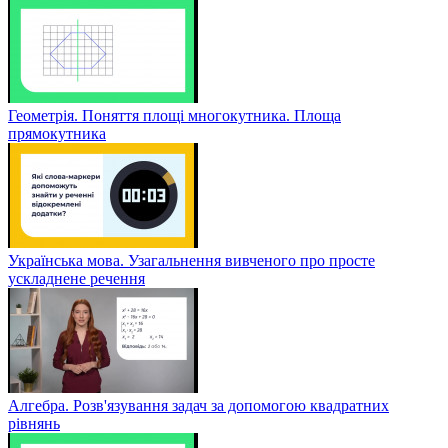
Геометрія. Поняття площі многокутника. Площа
прямокутника
Українська мова. Узагальнення вивченого про просте
ускладнене речення
Алгебра. Розв'язування задач за допомогою квадратних
рівнянь