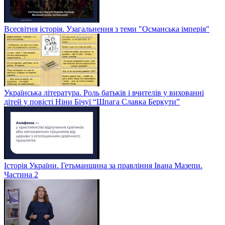
Всесвітня історія. Узагальнення з теми "Османська імперія"
Українська література. Роль батьків і вчителів у вихованні
дітей у повісті Ніни Бічуї “Шпага Славка Беркути”
Історія України. Гетьманщина за правління Івана Мазепи.
Частина 2