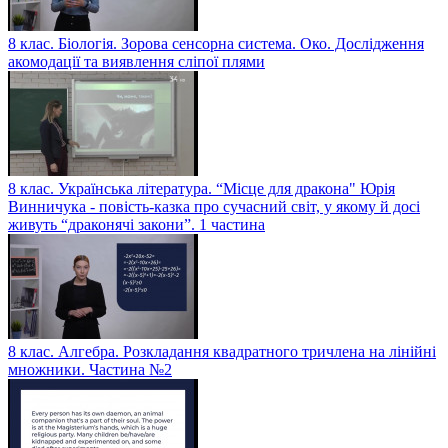
8 клас. Біологія. Зорова сенсорна система. Око. Дослідження
акомодації та виявлення сліпої плями
8 клас. Українська література. “Місце для дракона" Юрія
Винничука - повість-казка про сучасний світ, у якому й досі
живуть “драконячі закони”. 1 частина
8 клас. Алгебра. Розкладання квадратного тричлена на лінійні
множники. Частина №2