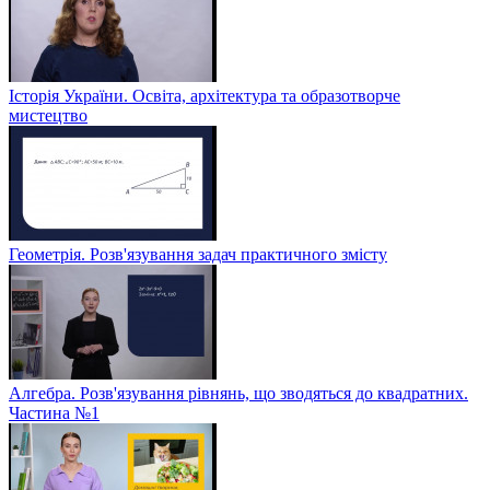
Історія України. Освіта, архітектура та образотворче
мистецтво
Геометрія. Розв'язування задач практичного змісту
Алгебра. Розв'язування рівнянь, що зводяться до квадратних.
Частина №1