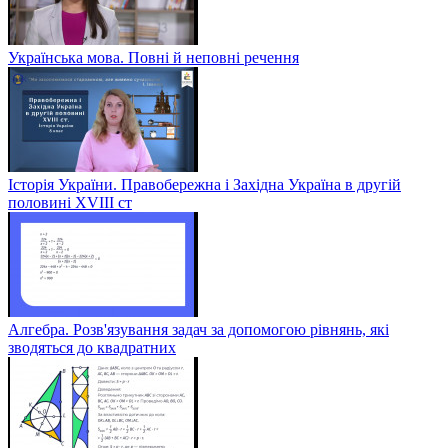
Українська мова. Повні й неповні речення
Історія України. Правобережна і Західна Україна в другій
половині XVIII ст
Алгебра. Розв'язування задач за допомогою рівнянь, які
зводяться до квадратних