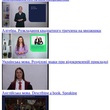
Алгебра. Розкладання квадратного тричлена на множники
Українська мова. Розділові знаки при відокремленій прикладці
Англійська мова. Describing a book. Speaking