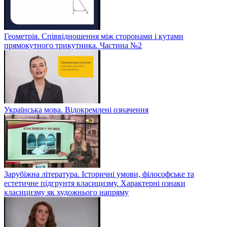
Геометрія. Співвідношення між сторонами і кутами
прямокутного трикутника. Частина №2
Українська мова. Відокремлені означення
Зарубіжна література. Історичні умови, філософське та
естетичне підгрунтя класицизму. Характерні ознаки
класицизму як художнього напряму