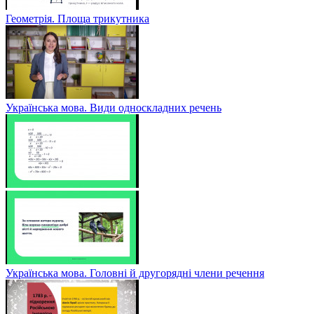
Геометрія. Площа трикутника
Українська мова. Види односкладних речень
Українська мова. Головні й другорядні члени речення