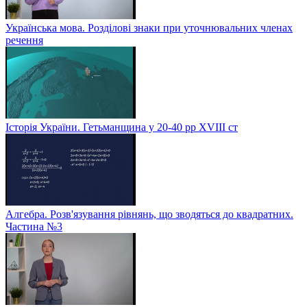
Українська мова. Розділові знаки при уточнювальних членах
речення
Історія України. Гетьманщина у 20-40 рр ХVIIІ ст
Алгебра. Розв'язування рівнянь, що зводяться до квадратних.
Частина №3