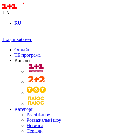
UA
RU
Вхід в кабінет
Онлайн
ТБ програма
Канали
Категорії
Реаліті-шоу
Розважальні шоу
Новини
Серіали