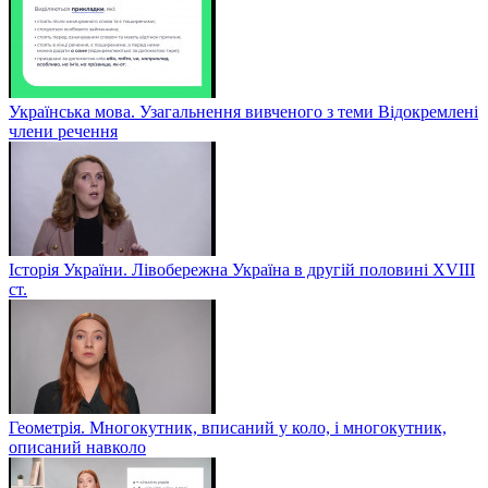
Українська мова. Узагальнення вивченого з теми Відокремлені
члени речення
Історія України. Лівобережна Україна в другій половині ХVIIІ
ст.
Геометрія. Многокутник, вписаний у коло, і многокутник,
описаний навколо