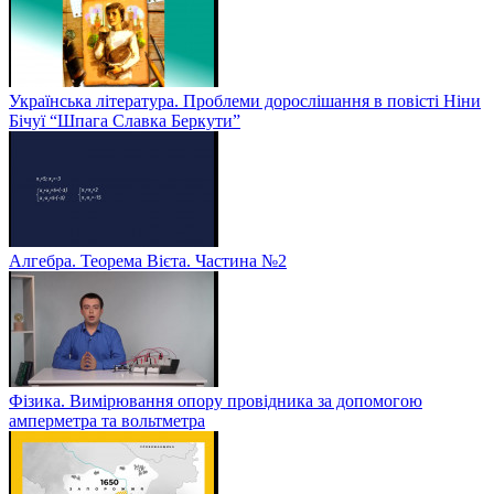
Українська література. Проблеми дорослішання в повісті Ніни
Бічуї “Шпага Славка Беркути”
Алгебра. Теорема Вієта. Частина №2
Фізика. Вимірювання опору провідника за допомогою
амперметра та вольтметра