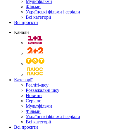
Мультфільми
Фільми
Українські фільми і серіали
Всі категорії
Всі проєкти
Канали
Категорії
Реаліті-шоу
Розважальні шоу
Новини
Серіали
Мультфільми
Фільми
Українські фільми і серіали
Всі категорії
Всі проєкти