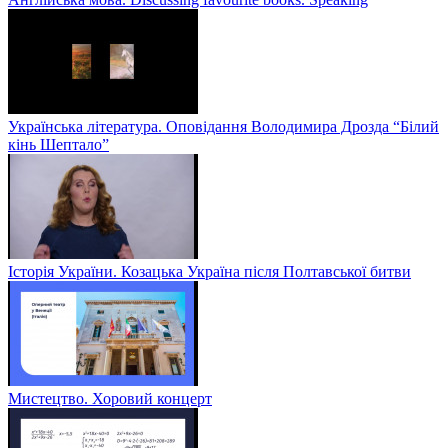
Українська література. Оповідання Володимира Дрозда “Білий
кінь Шептало”
Історія України. Козацька Україна після Полтавської битви
Мистецтво. Хоровий концерт