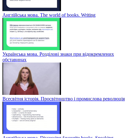
Англійська мова. The world of books. Writing
Українська мова. Розділові знаки при відокремлених
обставинах
Всесвітня історія. Просвітництво і промислова революція
Англійська мова. Discussing favourite books. Speaking