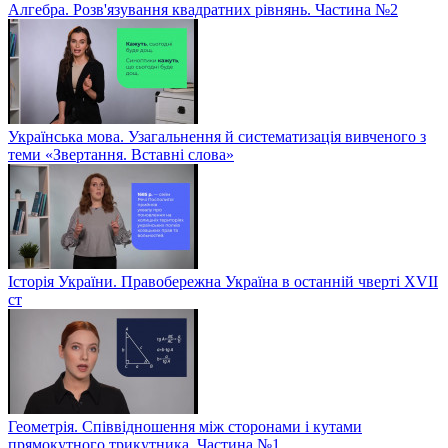
Алгебра. Розв'язування квадратних рівнянь. Частина №2
Українська мова. Узагальнення й систематизація вивченого з
теми «Звертання. Вставні слова»
Історія України. Правобережна Україна в останній чверті XVII
ст
Геометрія. Співвідношення між сторонами і кутами
прямокутного трикутника. Частина №1