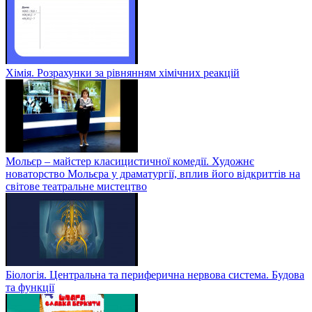
Хімія. Розрахунки за рівнянням хімічних реакцій
Мольєр – майстер класицистичної комедії. Художнє
новаторство Мольєра у драматургії, вплив його відкриттів на
світове театральне мистецтво
Біологія. Центральна та периферична нервова система. Будова
та функції