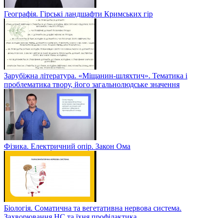
Географія. Гірські ландшафти Кримських гір
Зарубіжна література. «Міщанин-шляхтич». Тематика і
проблематика твору, його загальнолюдське значення
Фізика. Електричний опір. Закон Ома
Біологія. Соматична та вегетативна нервова система.
Захворювання НС та їхня профілактика