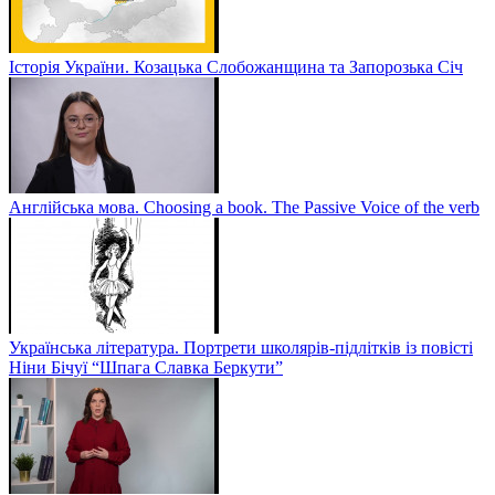
Історія України. Козацька Слобожанщина та Запорозька Січ
Англійська мова. Choosing a book. The Passive Voice of the verb
Українська література. Портрети школярів-підлітків із повісті
Ніни Бічуї “Шпага Славка Беркути”