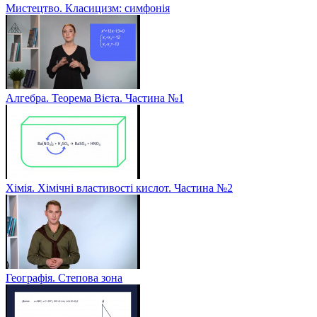
Мистецтво. Класицизм: симфонія
Алгебра. Теорема Вієта. Частина №1
Хімія. Хімічні властивості кислот. Частина №2
Географія. Степова зона