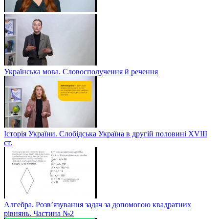
Українська мова. Словосполучення й речення
Історія України. Слобідська Україна в другій половині ХVIIІ
ст.
Алгебра. Розв’язування задач за допомогою квадратних
рівнянь. Частина №2