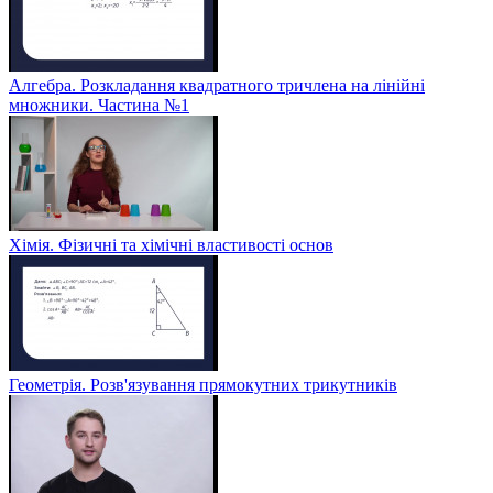
Алгебра. Розкладання квадратного тричлена на лінійні
множники. Частина №1
Хімія. Фізичні та хімічні властивості основ
Геометрія. Розв'язування прямокутних трикутників