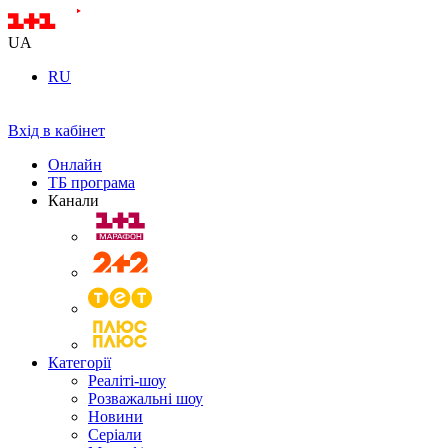
UA
RU
Вхід в кабінет
Онлайн
ТБ програма
Канали
Категорії
Реаліті-шоу
Розважальні шоу
Новини
Серіали