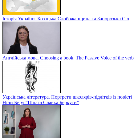
Історія України. Козацька Слобожанщина та Запорозька Січ
Англійська мова. Choosing a book. The Passive Voice of the verb
Українська література. Портрети школярів-підлітків із повісті
Ніни Бічуї “Шпага Славка Беркути”