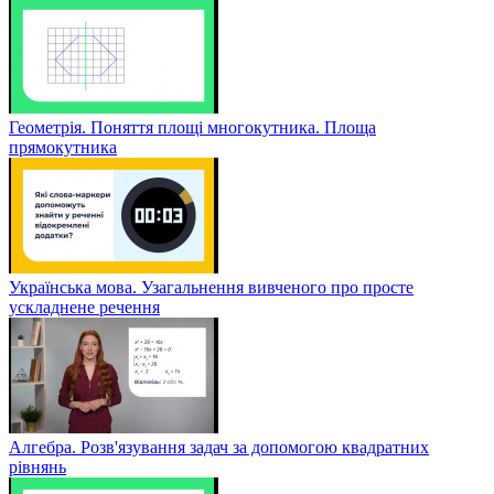
Геометрія. Поняття площі многокутника. Площа
прямокутника
Українська мова. Узагальнення вивченого про просте
ускладнене речення
Алгебра. Розв'язування задач за допомогою квадратних
рівнянь