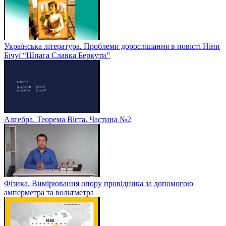
Українська література. Проблеми дорослішання в повісті Ніни
Бічуї “Шпага Славка Беркути”
Алгебра. Теорема Вієта. Частина №2
Фізика. Вимірювання опору провідника за допомогою
амперметра та вольтметра