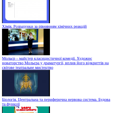
Хімія. Розрахунки за рівнянням хімічних реакцій
Мольєр – майстер класицистичної комедії. Художнє
новаторство Мольєра у драматургії, вплив його відкриттів на
світове театральне мистецтво
Біологія. Центральна та периферична нервова система. Будова
та функції