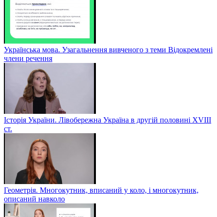
Українська мова. Узагальнення вивченого з теми Відокремлені
члени речення
Історія України. Лівобережна Україна в другій половині ХVIIІ
ст.
Геометрія. Многокутник, вписаний у коло, і многокутник,
описаний навколо