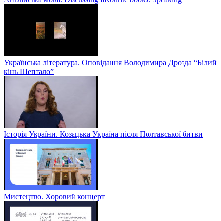
Українська література. Оповідання Володимира Дрозда “Білий
кінь Шептало”
Історія України. Козацька Україна після Полтавської битви
Мистецтво. Хоровий концерт