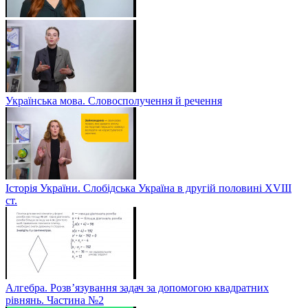
Українська мова. Словосполучення й речення
Історія України. Слобідська Україна в другій половині ХVIIІ
ст.
Алгебра. Розв’язування задач за допомогою квадратних
рівнянь. Частина №2