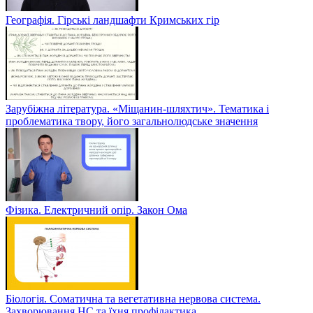
Географія. Гірські ландшафти Кримських гір
Зарубіжна література. «Міщанин-шляхтич». Тематика і
проблематика твору, його загальнолюдське значення
Фізика. Електричний опір. Закон Ома
Біологія. Соматична та вегетативна нервова система.
Захворювання НС та їхня профілактика