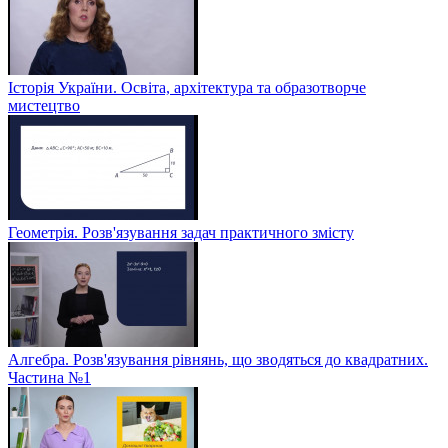
Історія України. Освіта, архітектура та образотворче
мистецтво
Геометрія. Розв'язування задач практичного змісту
Алгебра. Розв'язування рівнянь, що зводяться до квадратних.
Частина №1