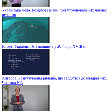
Українська мова. Розділові знаки при уточнювальних членах
речення
Історія України. Гетьманщина у 20-40 рр ХVIIІ ст
Алгебра. Розв'язування рівнянь, що зводяться до квадратних.
Частина №3