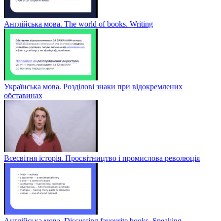
Англійська мова. The world of books. Writing
Українська мова. Розділові знаки при відокремлених
обставинах
Всесвітня історія. Просвітництво і промислова революція
Англійська мова. Discussing favourite books. Speaking