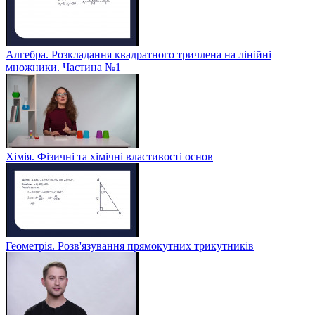
Алгебра. Розкладання квадратного тричлена на лінійні
множники. Частина №1
Хімія. Фізичні та хімічні властивості основ
Геометрія. Розв'язування прямокутних трикутників