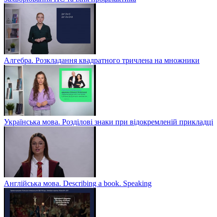
Алгебра. Розкладання квадратного тричлена на множники
Українська мова. Розділові знаки при відокремленій прикладці
Англійська мова. Describing a book. Speaking