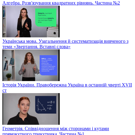
Алгебра. Розв'язування квадратних рівнянь. Частина №2
Українська мова. Узагальнення й систематизація вивченого з
теми «Звертання. Вставні слова»
Історія України. Правобережна Україна в останній чверті XVII
ст
Геометрія. Співвідношення між сторонами і кутами
прямокутного трикутника. Частина №1