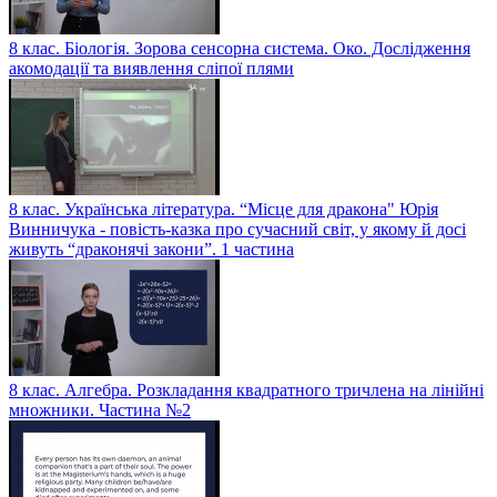
8 клас. Біологія. Зорова сенсорна система. Око. Дослідження
акомодації та виявлення сліпої плями
8 клас. Українська література. “Місце для дракона" Юрія
Винничука - повість-казка про сучасний світ, у якому й досі
живуть “драконячі закони”. 1 частина
8 клас. Алгебра. Розкладання квадратного тричлена на лінійні
множники. Частина №2