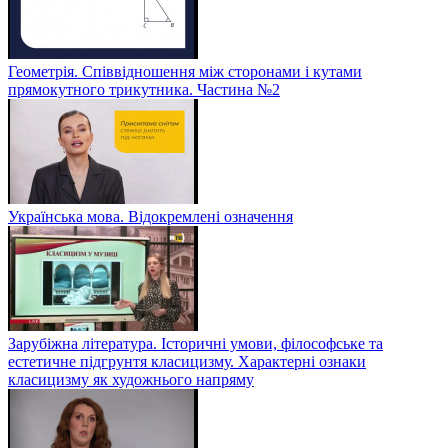
Геометрія. Співвідношення між сторонами і кутами
прямокутного трикутника. Частина №2
Українська мова. Відокремлені означення
Зарубіжна література. Історичні умови, філософське та
естетичне підгрунтя класицизму. Характерні ознаки
класицизму як художнього напряму