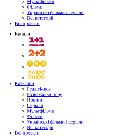
Мультфільми
Фільми
Українські фільми і серіали
Всі категорії
Всі проєкти
Канали
Категорії
Реаліті-шоу
Розважальні шоу
Новини
Серіали
Мультфільми
Фільми
Українські фільми і серіали
Всі категорії
Всі проєкти