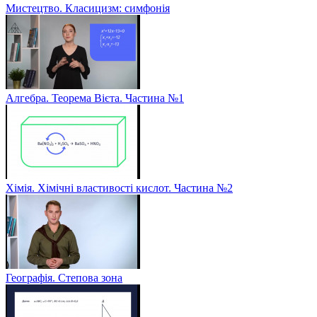
Мистецтво. Класицизм: симфонія
Алгебра. Теорема Вієта. Частина №1
Хімія. Хімічні властивості кислот. Частина №2
Географія. Степова зона