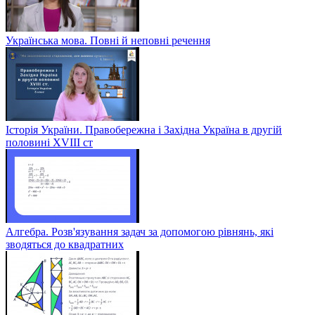
Українська мова. Повні й неповні речення
Історія України. Правобережна і Західна Україна в другій
половині XVIII ст
Алгебра. Розв'язування задач за допомогою рівнянь, які
зводяться до квадратних