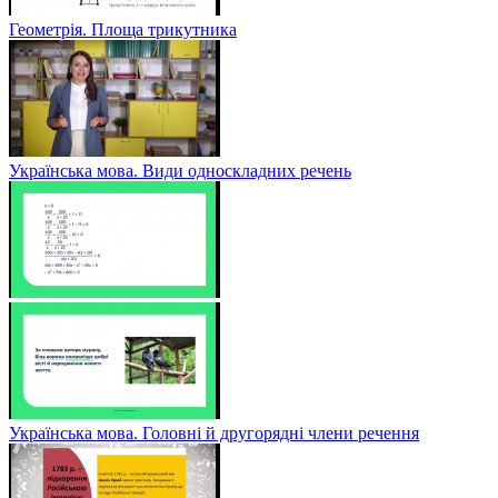
Геометрія. Площа трикутника
Українська мова. Види односкладних речень
Українська мова. Головні й другорядні члени речення