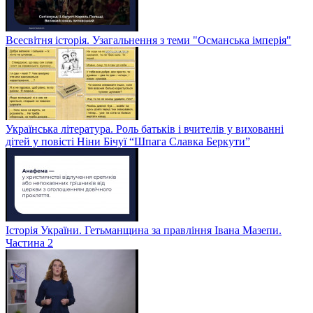
Всесвітня історія. Узагальнення з теми "Османська імперія"
Українська література. Роль батьків і вчителів у вихованні
дітей у повісті Ніни Бічуї “Шпага Славка Беркути”
Історія України. Гетьманщина за правління Івана Мазепи.
Частина 2