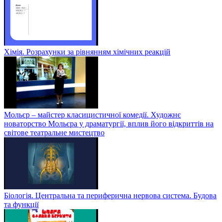
Хімія. Розрахунки за рівнянням хімічних реакцій
Мольєр – майстер класицистичної комедії. Художнє
новаторство Мольєра у драматургії, вплив його відкриттів на
світове театральне мистецтво
Біологія. Центральна та периферична нервова система. Будова
та функції