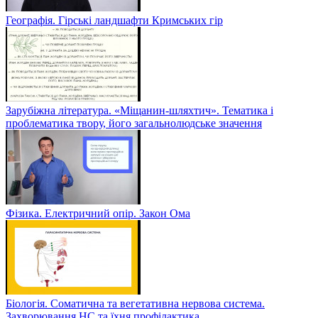
Географія. Гірські ландшафти Кримських гір
Зарубіжна література. «Міщанин-шляхтич». Тематика і
проблематика твору, його загальнолюдське значення
Фізика. Електричний опір. Закон Ома
Біологія. Соматична та вегетативна нервова система.
Захворювання НС та їхня профілактика