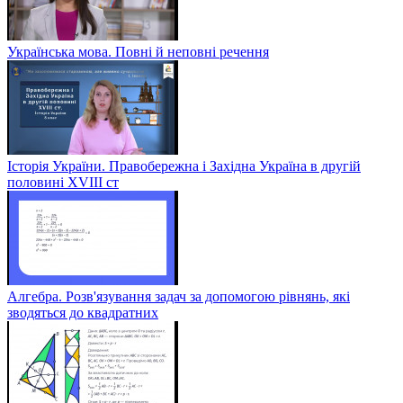
Українська мова. Повні й неповні речення
Історія України. Правобережна і Західна Україна в другій
половині XVIII ст
Алгебра. Розв'язування задач за допомогою рівнянь, які
зводяться до квадратних