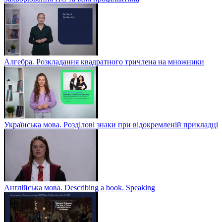
Алгебра. Розкладання квадратного тричлена на множники
Українська мова. Розділові знаки при відокремленій прикладці
Англійська мова. Describing a book. Speaking