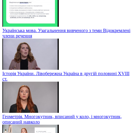
Українська мова. Узагальнення вивченого з теми Відокремлені
члени речення
Історія України. Лівобережна Україна в другій половині ХVIIІ
ст.
Геометрія. Многокутник, вписаний у коло, і многокутник,
описаний навколо