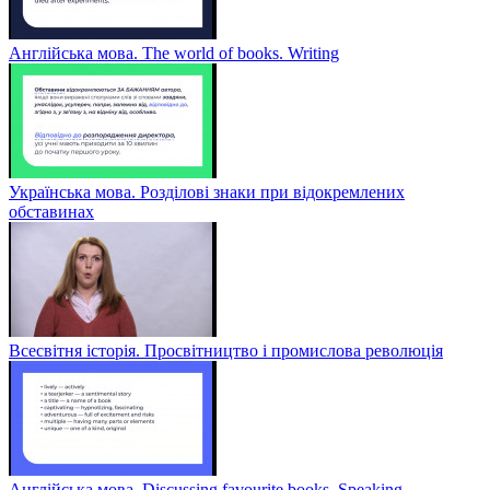
Англійська мова. The world of books. Writing
Українська мова. Розділові знаки при відокремлених
обставинах
Всесвітня історія. Просвітництво і промислова революція
Англійська мова. Discussing favourite books. Speaking