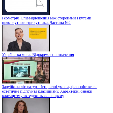
Геометрія. Співвідношення між сторонами і кутами
прямокутного трикутника. Частина №2
Українська мова. Відокремлені означення
Зарубіжна література. Історичні умови, філософське та
естетичне підгрунтя класицизму. Характерні ознаки
класицизму як художнього напряму