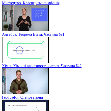
Мистецтво. Класицизм: симфонія
Алгебра. Теорема Вієта. Частина №1
Хімія. Хімічні властивості кислот. Частина №2
Географія. Степова зона