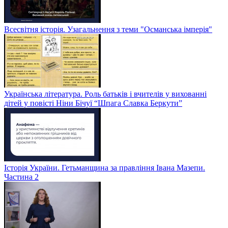
Всесвітня історія. Узагальнення з теми "Османська імперія"
Українська література. Роль батьків і вчителів у вихованні
дітей у повісті Ніни Бічуї “Шпага Славка Беркути”
Історія України. Гетьманщина за правління Івана Мазепи.
Частина 2