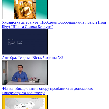
Українська література. Проблеми дорослішання в повісті Ніни
Бічуї “Шпага Славка Беркути”
Алгебра. Теорема Вієта. Частина №2
Фізика. Вимірювання опору провідника за допомогою
амперметра та вольтметра