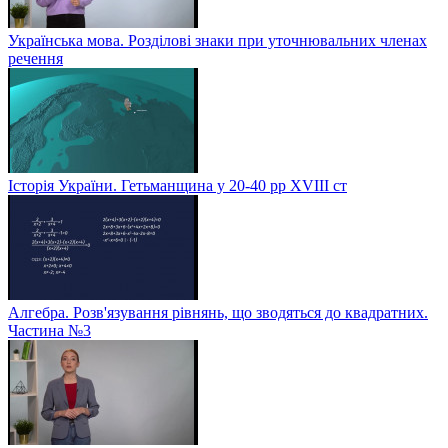
Українська мова. Розділові знаки при уточнювальних членах
речення
Історія України. Гетьманщина у 20-40 рр ХVIIІ ст
Алгебра. Розв'язування рівнянь, що зводяться до квадратних.
Частина №3