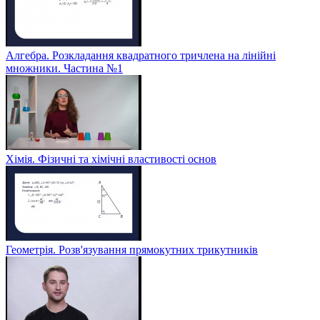
Алгебра. Розкладання квадратного тричлена на лінійні
множники. Частина №1
Хімія. Фізичні та хімічні властивості основ
Геометрія. Розв'язування прямокутних трикутників