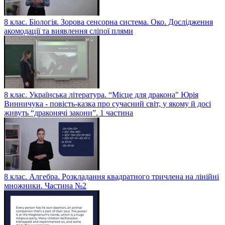
8 клас. Біологія. Зорова сенсорна система. Око. Дослідження
акомодації та виявлення сліпої плями
8 клас. Українська література. “Місце для дракона" Юрія
Винничука - повість-казка про сучасний світ, у якому й досі
живуть “драконячі закони”. 1 частина
8 клас. Алгебра. Розкладання квадратного тричлена на лінійні
множники. Частина №2