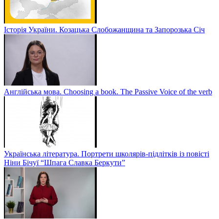
Історія України. Козацька Слобожанщина та Запорозька Січ
Англійська мова. Choosing a book. The Passive Voice of the verb
Українська література. Портрети школярів-підлітків із повісті
Ніни Бічуї “Шпага Славка Беркути”