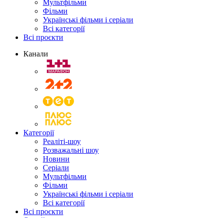
Мультфільми
Фільми
Українські фільми і серіали
Всі категорії
Всі проєкти
Канали
Категорії
Реаліті-шоу
Розважальні шоу
Новини
Серіали
Мультфільми
Фільми
Українські фільми і серіали
Всі категорії
Всі проєкти