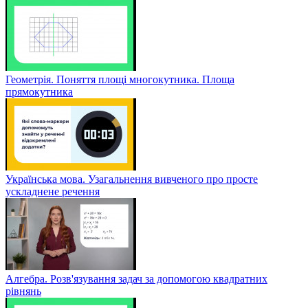
Геометрія. Поняття площі многокутника. Площа
прямокутника
Українська мова. Узагальнення вивченого про просте
ускладнене речення
Алгебра. Розв'язування задач за допомогою квадратних
рівнянь