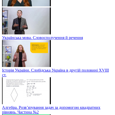
Українська мова. Словосполучення й речення
Історія України. Слобідська Україна в другій половині ХVIIІ
ст.
Алгебра. Розв’язування задач за допомогою квадратних
рівнянь. Частина №2