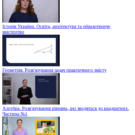
Історія України. Освіта, архітектура та образотворче
мистецтво
Геометрія. Розв'язування задач практичного змісту
Алгебра. Розв'язування рівнянь, що зводяться до квадратних.
Частина №1