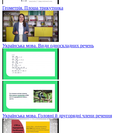
Геометрія. Площа трикутника
Українська мова. Види односкладних речень
Українська мова. Головні й другорядні члени речення