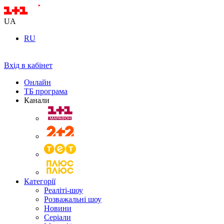
UA
RU
Вхід в кабінет
Онлайн
ТБ програма
Канали
Категорії
Реаліті-шоу
Розважальні шоу
Новини
Серіали