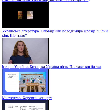
Українська література. Оповідання Володимира Дрозда “Білий
кінь Шептало”
Історія України. Козацька Україна після Полтавської битви
Мистецтво. Хоровий концерт