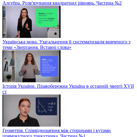
Алгебра. Розв'язування квадратних рівнянь. Частина №2
Українська мова. Узагальнення й систематизація вивченого з
теми «Звертання. Вставні слова»
Історія України. Правобережна Україна в останній чверті XVII
ст
Геометрія. Співвідношення між сторонами і кутами
прямокутного трикутника. Частина №1