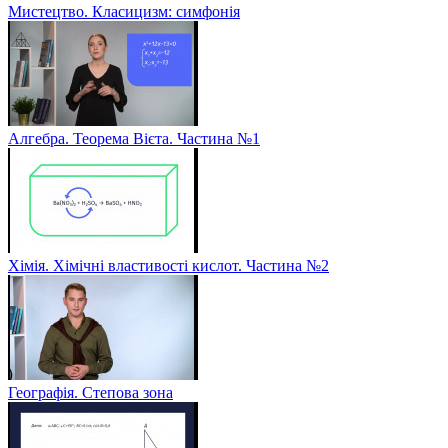
Мистецтво. Класицизм: симфонія
Алгебра. Теорема Вієта. Частина №1
Хімія. Хімічні властивості кислот. Частина №2
Географія. Степова зона