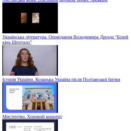
Українська література. Оповідання Володимира Дрозда “Білий
кінь Шептало”
Історія України. Козацька Україна після Полтавської битви
Мистецтво. Хоровий концерт