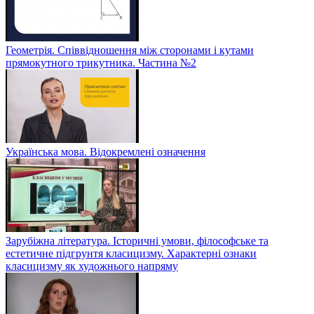
Геометрія. Співвідношення між сторонами і кутами
прямокутного трикутника. Частина №2
Українська мова. Відокремлені означення
Зарубіжна література. Історичні умови, філософське та
естетичне підгрунтя класицизму. Характерні ознаки
класицизму як художнього напряму