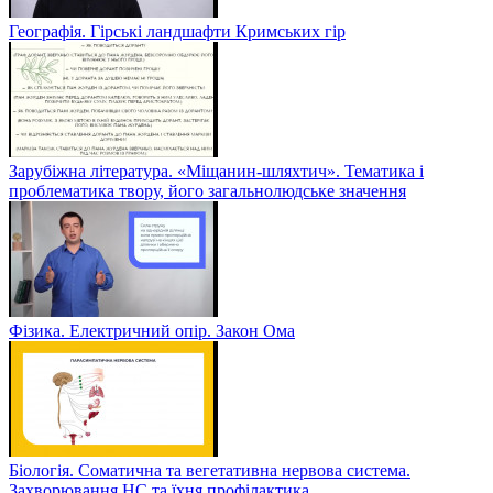
Географія. Гірські ландшафти Кримських гір
Зарубіжна література. «Міщанин-шляхтич». Тематика і
проблематика твору, його загальнолюдське значення
Фізика. Електричний опір. Закон Ома
Біологія. Соматична та вегетативна нервова система.
Захворювання НС та їхня профілактика