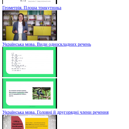
Геометрія. Площа трикутника
Українська мова. Види односкладних речень
Українська мова. Головні й другорядні члени речення