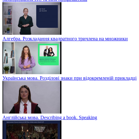
Алгебра. Розкладання квадратного тричлена на множники
Українська мова. Розділові знаки при відокремленій прикладці
Англійська мова. Describing a book. Speaking