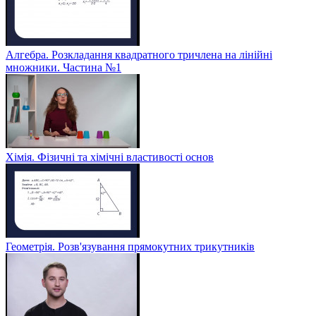
Алгебра. Розкладання квадратного тричлена на лінійні
множники. Частина №1
Хімія. Фізичні та хімічні властивості основ
Геометрія. Розв'язування прямокутних трикутників