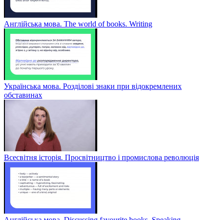
Англійська мова. The world of books. Writing
Українська мова. Розділові знаки при відокремлених
обставинах
Всесвітня історія. Просвітництво і промислова революція
Англійська мова. Discussing favourite books. Speaking