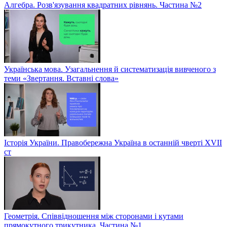
Алгебра. Розв'язування квадратних рівнянь. Частина №2
Українська мова. Узагальнення й систематизація вивченого з
теми «Звертання. Вставні слова»
Історія України. Правобережна Україна в останній чверті XVII
ст
Геометрія. Співвідношення між сторонами і кутами
прямокутного трикутника. Частина №1