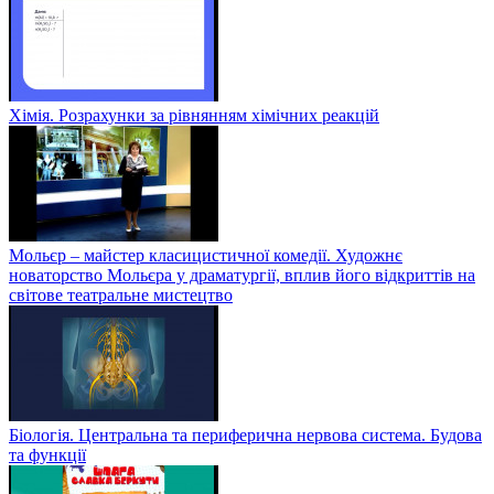
Хімія. Розрахунки за рівнянням хімічних реакцій
Мольєр – майстер класицистичної комедії. Художнє
новаторство Мольєра у драматургії, вплив його відкриттів на
світове театральне мистецтво
Біологія. Центральна та периферична нервова система. Будова
та функції