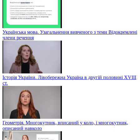
Українська мова. Узагальнення вивченого з теми Відокремлені
члени речення
Історія України. Лівобережна Україна в другій половині ХVIIІ
ст.
Геометрія. Многокутник, вписаний у коло, і многокутник,
описаний навколо