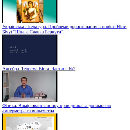
Українська література. Проблеми дорослішання в повісті Ніни
Бічуї “Шпага Славка Беркути”
Алгебра. Теорема Вієта. Частина №2
Фізика. Вимірювання опору провідника за допомогою
амперметра та вольтметра