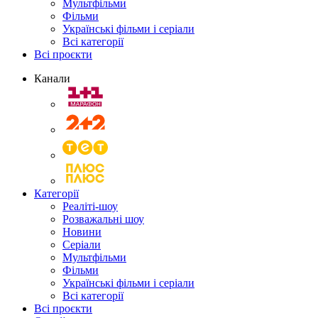
Мультфільми
Фільми
Українські фільми і серіали
Всі категорії
Всі проєкти
Канали
Категорії
Реаліті-шоу
Розважальні шоу
Новини
Серіали
Мультфільми
Фільми
Українські фільми і серіали
Всі категорії
Всі проєкти