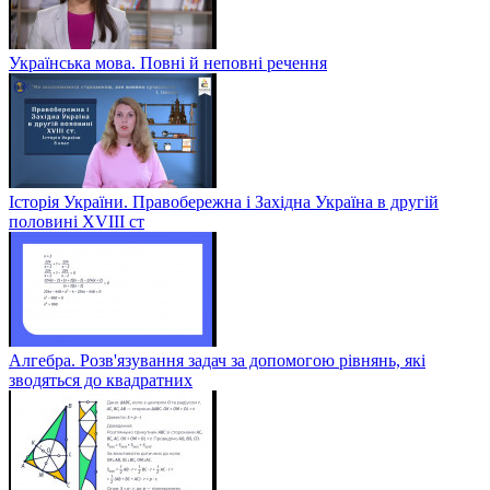
Українська мова. Повні й неповні речення
Історія України. Правобережна і Західна Україна в другій
половині XVIII ст
Алгебра. Розв'язування задач за допомогою рівнянь, які
зводяться до квадратних