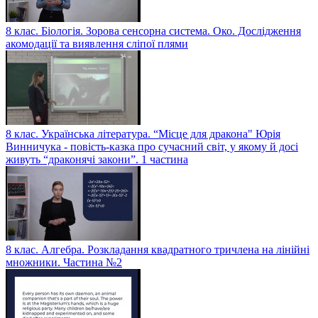
8 клас. Біологія. Зорова сенсорна система. Око. Дослідження
акомодації та виявлення сліпої плями
8 клас. Українська література. “Місце для дракона" Юрія
Винничука - повість-казка про сучасний світ, у якому й досі
живуть “драконячі закони”. 1 частина
8 клас. Алгебра. Розкладання квадратного тричлена на лінійні
множники. Частина №2