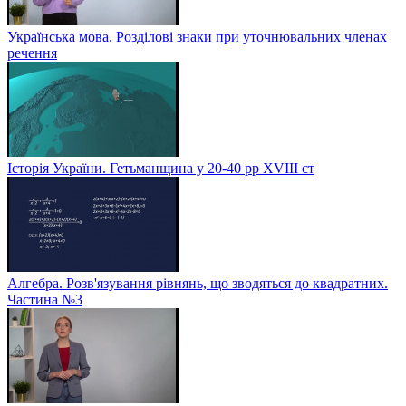
Українська мова. Розділові знаки при уточнювальних членах
речення
Історія України. Гетьманщина у 20-40 рр ХVIIІ ст
Алгебра. Розв'язування рівнянь, що зводяться до квадратних.
Частина №3