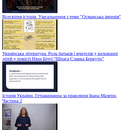
Всесвітня історія. Узагальнення з теми "Османська імперія"
Українська література. Роль батьків і вчителів у вихованні
дітей у повісті Ніни Бічуї “Шпага Славка Беркути”
Історія України. Гетьманщина за правління Івана Мазепи.
Частина 2