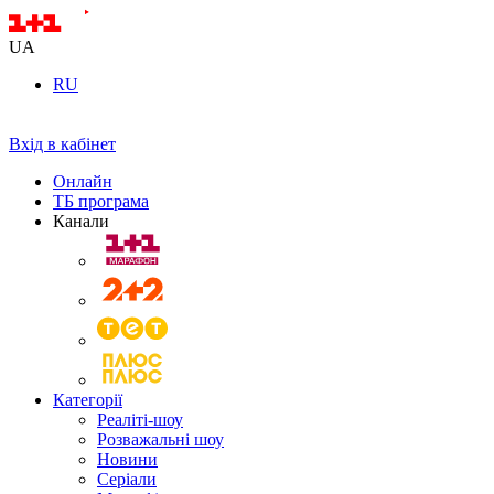
UA
RU
Вхід в кабінет
Онлайн
ТБ програма
Канали
Категорії
Реаліті-шоу
Розважальні шоу
Новини
Серіали