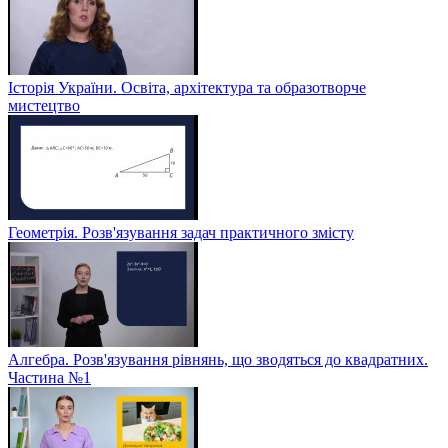
Історія України. Освіта, архітектура та образотворче
мистецтво
Геометрія. Розв'язування задач практичного змісту
Алгебра. Розв'язування рівнянь, що зводяться до квадратних.
Частина №1