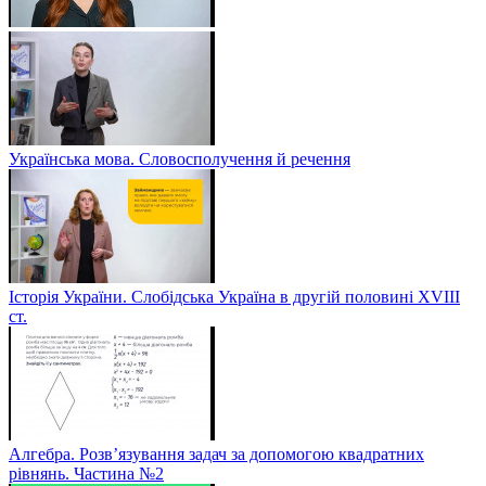
Українська мова. Словосполучення й речення
Історія України. Слобідська Україна в другій половині ХVIIІ
ст.
Алгебра. Розв’язування задач за допомогою квадратних
рівнянь. Частина №2