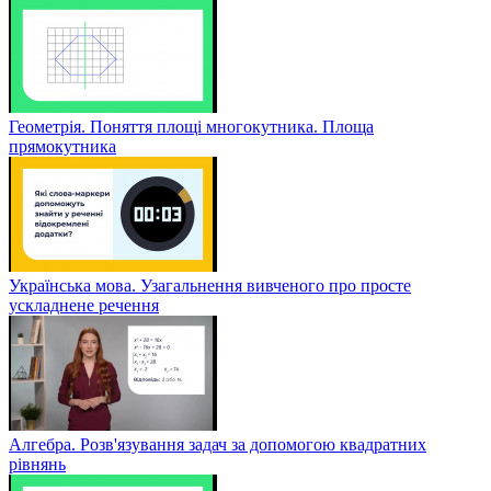
Геометрія. Поняття площі многокутника. Площа
прямокутника
Українська мова. Узагальнення вивченого про просте
ускладнене речення
Алгебра. Розв'язування задач за допомогою квадратних
рівнянь