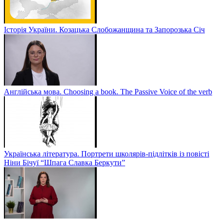
Історія України. Козацька Слобожанщина та Запорозька Січ
Англійська мова. Choosing a book. The Passive Voice of the verb
Українська література. Портрети школярів-підлітків із повісті
Ніни Бічуї “Шпага Славка Беркути”