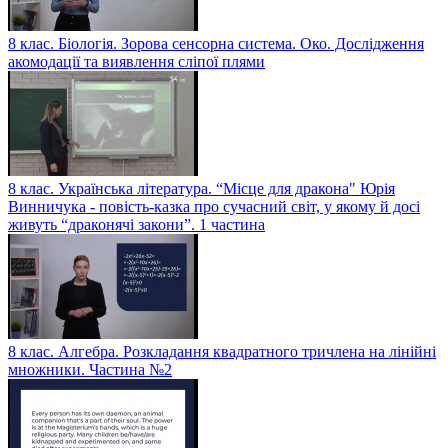
8 клас. Біологія. Зорова сенсорна система. Око. Дослідження
акомодації та виявлення сліпої плями
8 клас. Українська література. “Місце для дракона" Юрія
Винничука - повість-казка про сучасний світ, у якому й досі
живуть “драконячі закони”. 1 частина
8 клас. Алгебра. Розкладання квадратного тричлена на лінійні
множники. Частина №2