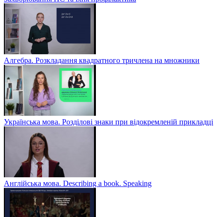
Алгебра. Розкладання квадратного тричлена на множники
Українська мова. Розділові знаки при відокремленій прикладці
Англійська мова. Describing a book. Speaking