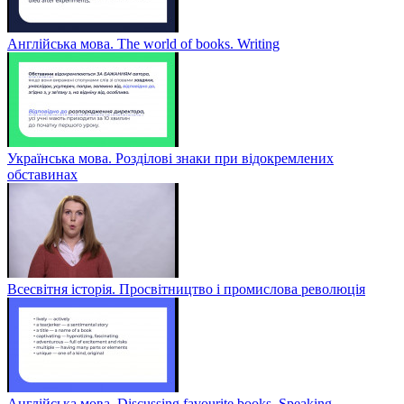
Англійська мова. The world of books. Writing
Українська мова. Розділові знаки при відокремлених
обставинах
Всесвітня історія. Просвітництво і промислова революція
Англійська мова. Discussing favourite books. Speaking