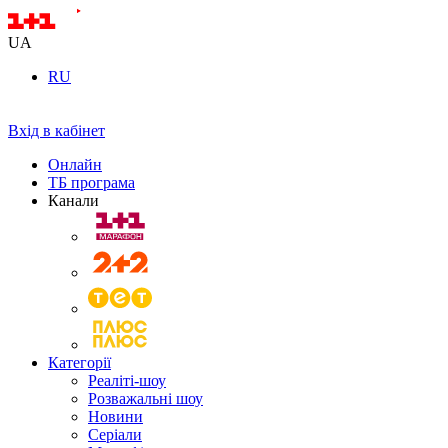
UA
RU
Вхід в кабінет
Онлайн
ТБ програма
Канали
Категорії
Реаліті-шоу
Розважальні шоу
Новини
Серіали