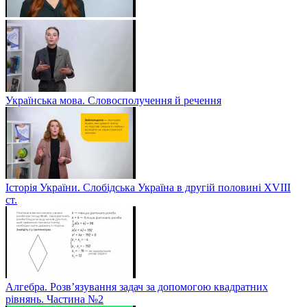
Українська мова. Словосполучення й речення
Історія України. Слобідська Україна в другій половині ХVIIІ
ст.
Алгебра. Розв’язування задач за допомогою квадратних
рівнянь. Частина №2