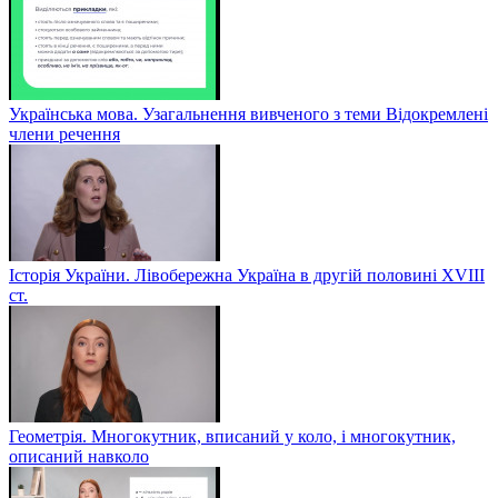
Українська мова. Узагальнення вивченого з теми Відокремлені
члени речення
Історія України. Лівобережна Україна в другій половині ХVIIІ
ст.
Геометрія. Многокутник, вписаний у коло, і многокутник,
описаний навколо