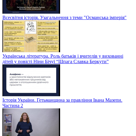
Всесвітня історія. Узагальнення з теми "Османська імперія"
Українська література. Роль батьків і вчителів у вихованні
дітей у повісті Ніни Бічуї “Шпага Славка Беркути”
Історія України. Гетьманщина за правління Івана Мазепи.
Частина 2