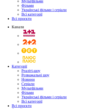
Мультфільми
Фільми
Українські фільми і серіали
Всі категорії
Всі проєкти
Канали
Категорії
Реаліті-шоу
Розважальні шоу
Новини
Серіали
Мультфільми
Фільми
Українські фільми і серіали
Всі категорії
Всі проєкти