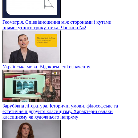
Геометрія. Співвідношення між сторонами і кутами
прямокутного трикутника. Частина №2
Українська мова. Відокремлені означення
Зарубіжна література. Історичні умови, філософське та
естетичне підгрунтя класицизму. Характерні ознаки
класицизму як художнього напряму