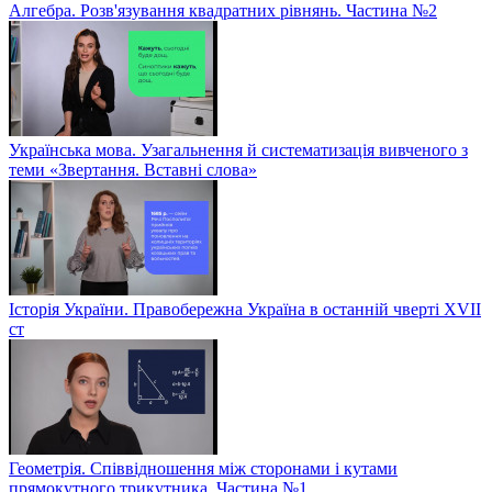
Алгебра. Розв'язування квадратних рівнянь. Частина №2
Українська мова. Узагальнення й систематизація вивченого з
теми «Звертання. Вставні слова»
Історія України. Правобережна Україна в останній чверті XVII
ст
Геометрія. Співвідношення між сторонами і кутами
прямокутного трикутника. Частина №1