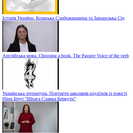
Історія України. Козацька Слобожанщина та Запорозька Січ
Англійська мова. Choosing a book. The Passive Voice of the verb
Українська література. Портрети школярів-підлітків із повісті
Ніни Бічуї “Шпага Славка Беркути”