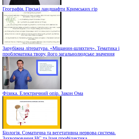
Географія. Гірські ландшафти Кримських гір
Зарубіжна література. «Міщанин-шляхтич». Тематика і
проблематика твору, його загальнолюдське значення
Фізика. Електричний опір. Закон Ома
Біологія. Соматична та вегетативна нервова система.
Захворювання НС та їхня профілактика