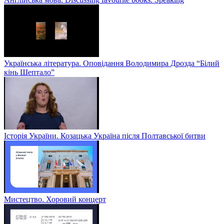
Українська література. Оповідання Володимира Дрозда “Білий
кінь Шептало”
Історія України. Козацька Україна після Полтавської битви
Мистецтво. Хоровий концерт