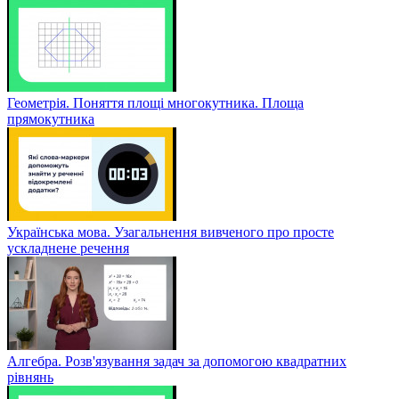
Геометрія. Поняття площі многокутника. Площа
прямокутника
Українська мова. Узагальнення вивченого про просте
ускладнене речення
Алгебра. Розв'язування задач за допомогою квадратних
рівнянь