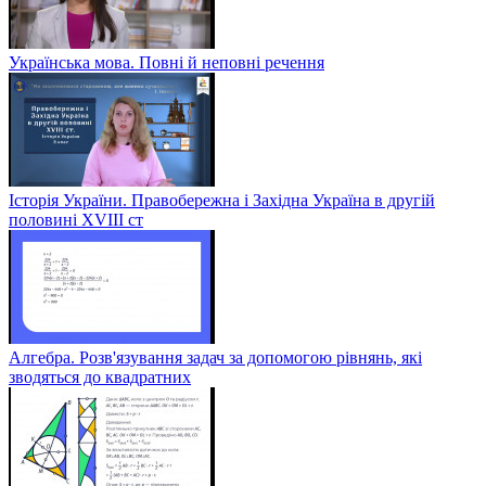
Українська мова. Повні й неповні речення
Історія України. Правобережна і Західна Україна в другій
половині XVIII ст
Алгебра. Розв'язування задач за допомогою рівнянь, які
зводяться до квадратних