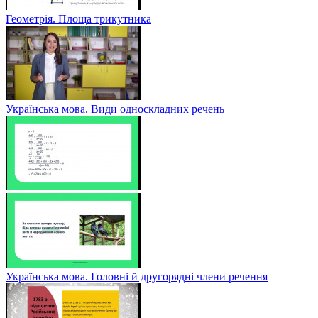
Геометрія. Площа трикутника
Українська мова. Види односкладних речень
Українська мова. Головні й другорядні члени речення