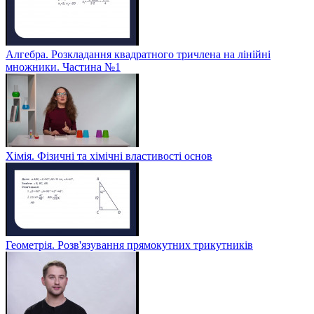
Алгебра. Розкладання квадратного тричлена на лінійні
множники. Частина №1
Хімія. Фізичні та хімічні властивості основ
Геометрія. Розв'язування прямокутних трикутників