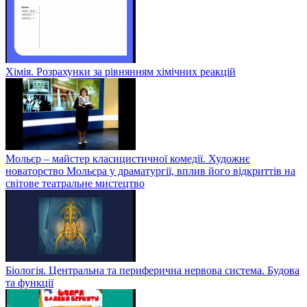
Хімія. Розрахунки за рівнянням хімічних реакцій
Мольєр – майстер класицистичної комедії. Художнє
новаторство Мольєра у драматургії, вплив його відкриттів на
світове театральне мистецтво
Біологія. Центральна та периферична нервова система. Будова
та функції