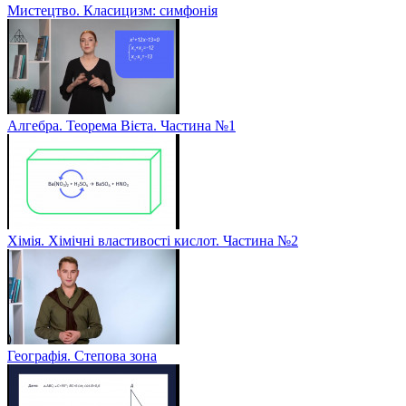
Мистецтво. Класицизм: симфонія
Алгебра. Теорема Вієта. Частина №1
Хімія. Хімічні властивості кислот. Частина №2
Географія. Степова зона