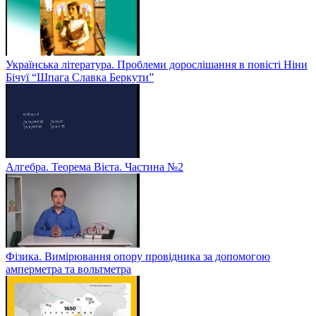
Українська література. Проблеми дорослішання в повісті Ніни
Бічуї “Шпага Славка Беркути”
Алгебра. Теорема Вієта. Частина №2
Фізика. Вимірювання опору провідника за допомогою
амперметра та вольтметра