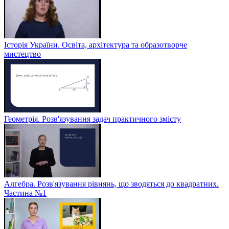
Історія України. Освіта, архітектура та образотворче
мистецтво
Геометрія. Розв'язування задач практичного змісту
Алгебра. Розв'язування рівнянь, що зводяться до квадратних.
Частина №1