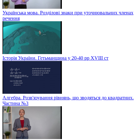
Українська мова. Розділові знаки при уточнювальних членах
речення
Історія України. Гетьманщина у 20-40 рр ХVIIІ ст
Алгебра. Розв'язування рівнянь, що зводяться до квадратних.
Частина №3