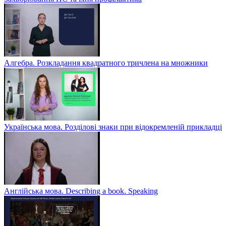
Алгебра. Розкладання квадратного тричлена на множники
Українська мова. Розділові знаки при відокремленій прикладці
Англійська мова. Describing a book. Speaking