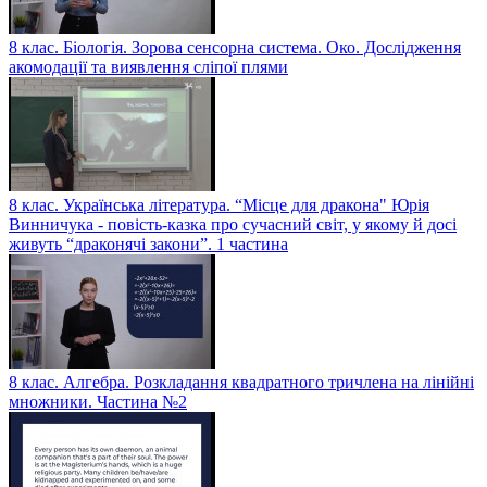
8 клас. Біологія. Зорова сенсорна система. Око. Дослідження
акомодації та виявлення сліпої плями
8 клас. Українська література. “Місце для дракона" Юрія
Винничука - повість-казка про сучасний світ, у якому й досі
живуть “драконячі закони”. 1 частина
8 клас. Алгебра. Розкладання квадратного тричлена на лінійні
множники. Частина №2