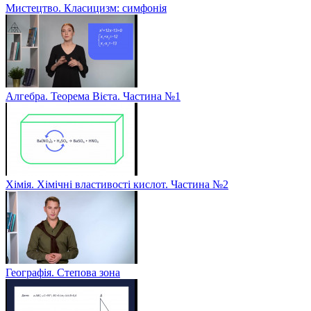
Мистецтво. Класицизм: симфонія
Алгебра. Теорема Вієта. Частина №1
Хімія. Хімічні властивості кислот. Частина №2
Географія. Степова зона