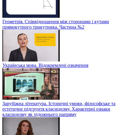
Геометрія. Співвідношення між сторонами і кутами
прямокутного трикутника. Частина №2
Українська мова. Відокремлені означення
Зарубіжна література. Історичні умови, філософське та
естетичне підгрунтя класицизму. Характерні ознаки
класицизму як художнього напряму