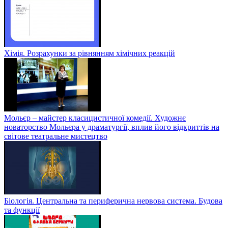
Хімія. Розрахунки за рівнянням хімічних реакцій
Мольєр – майстер класицистичної комедії. Художнє
новаторство Мольєра у драматургії, вплив його відкриттів на
світове театральне мистецтво
Біологія. Центральна та периферична нервова система. Будова
та функції