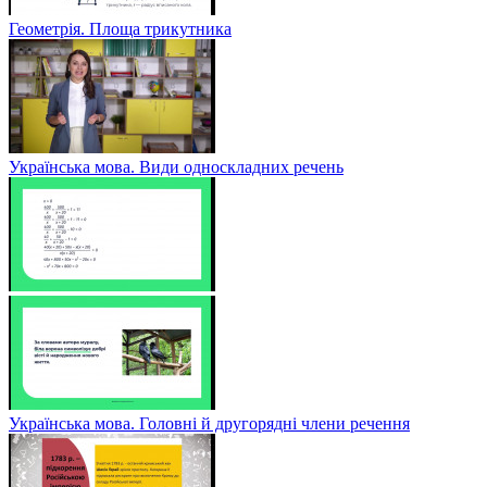
Геометрія. Площа трикутника
Українська мова. Види односкладних речень
Українська мова. Головні й другорядні члени речення