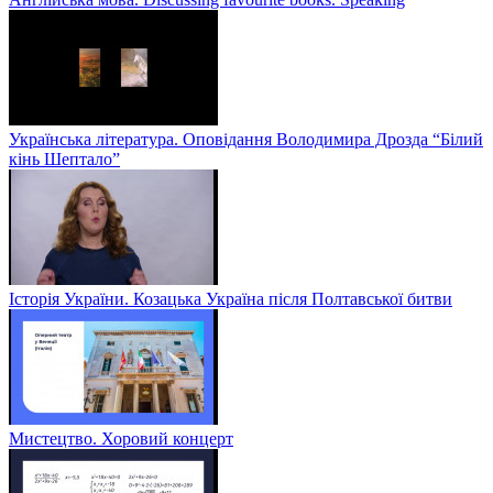
Українська література. Оповідання Володимира Дрозда “Білий
кінь Шептало”
Історія України. Козацька Україна після Полтавської битви
Мистецтво. Хоровий концерт