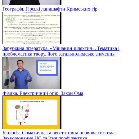
Географія. Гірські ландшафти Кримських гір
Зарубіжна література. «Міщанин-шляхтич». Тематика і
проблематика твору, його загальнолюдське значення
Фізика. Електричний опір. Закон Ома
Біологія. Соматична та вегетативна нервова система.
Захворювання НС та їхня профілактика