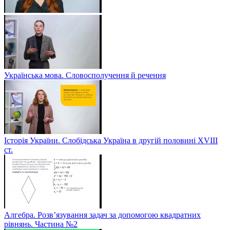
Українська мова. Словосполучення й речення
Історія України. Слобідська Україна в другій половині ХVIIІ
ст.
Алгебра. Розв’язування задач за допомогою квадратних
рівнянь. Частина №2