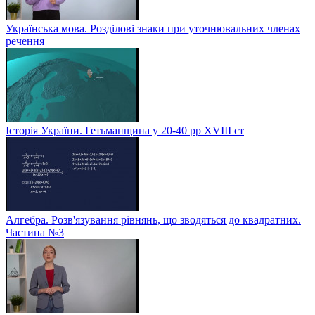
Українська мова. Розділові знаки при уточнювальних членах
речення
Історія України. Гетьманщина у 20-40 рр ХVIIІ ст
Алгебра. Розв'язування рівнянь, що зводяться до квадратних.
Частина №3