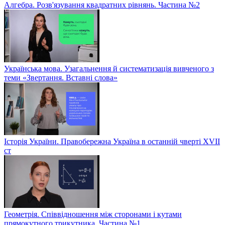
Алгебра. Розв'язування квадратних рівнянь. Частина №2
Українська мова. Узагальнення й систематизація вивченого з
теми «Звертання. Вставні слова»
Історія України. Правобережна Україна в останній чверті XVII
ст
Геометрія. Співвідношення між сторонами і кутами
прямокутного трикутника. Частина №1