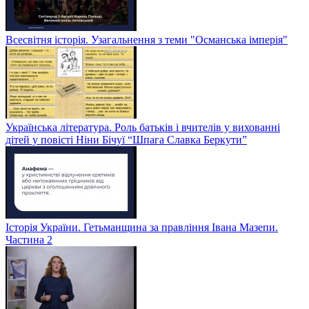
Всесвітня історія. Узагальнення з теми "Османська імперія"
Українська література. Роль батьків і вчителів у вихованні
дітей у повісті Ніни Бічуї “Шпага Славка Беркути”
Історія України. Гетьманщина за правління Івана Мазепи.
Частина 2