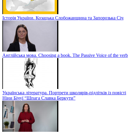
Історія України. Козацька Слобожанщина та Запорозька Січ
Англійська мова. Choosing a book. The Passive Voice of the verb
Українська література. Портрети школярів-підлітків із повісті
Ніни Бічуї “Шпага Славка Беркути”