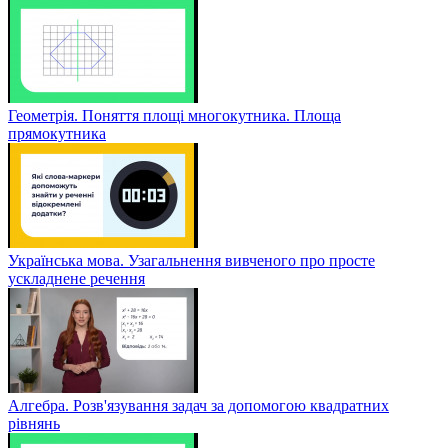
Геометрія. Поняття площі многокутника. Площа
прямокутника
Українська мова. Узагальнення вивченого про просте
ускладнене речення
Алгебра. Розв'язування задач за допомогою квадратних
рівнянь