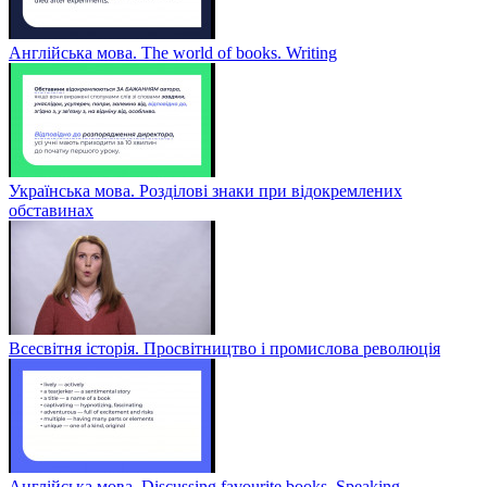
Англійська мова. The world of books. Writing
Українська мова. Розділові знаки при відокремлених
обставинах
Всесвітня історія. Просвітництво і промислова революція
Англійська мова. Discussing favourite books. Speaking