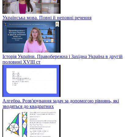
Українська мова. Повні й неповні речення
Історія України. Правобережна і Західна Україна в другій
половині XVIII ст
Алгебра. Розв'язування задач за допомогою рівнянь, які
зводяться до квадратних