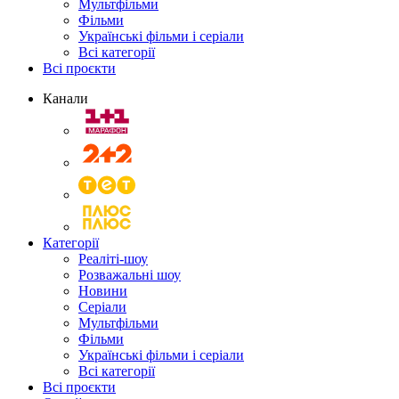
Мультфільми
Фільми
Українські фільми і серіали
Всі категорії
Всі проєкти
Канали
Категорії
Реаліті-шоу
Розважальні шоу
Новини
Серіали
Мультфільми
Фільми
Українські фільми і серіали
Всі категорії
Всі проєкти