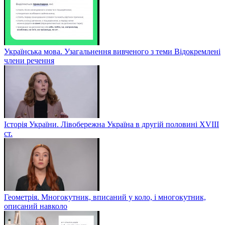
Українська мова. Узагальнення вивченого з теми Відокремлені
члени речення
Історія України. Лівобережна Україна в другій половині ХVIIІ
ст.
Геометрія. Многокутник, вписаний у коло, і многокутник,
описаний навколо