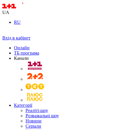
UA
RU
Вхід в кабінет
Онлайн
ТБ програма
Канали
Категорії
Реаліті-шоу
Розважальні шоу
Новини
Серіали