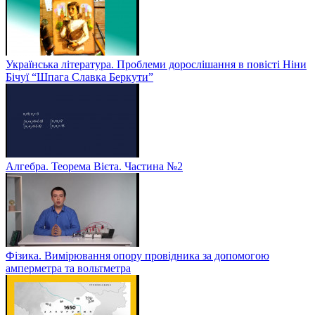
Українська література. Проблеми дорослішання в повісті Ніни
Бічуї “Шпага Славка Беркути”
Алгебра. Теорема Вієта. Частина №2
Фізика. Вимірювання опору провідника за допомогою
амперметра та вольтметра