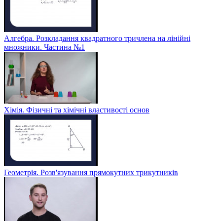
Алгебра. Розкладання квадратного тричлена на лінійні
множники. Частина №1
Хімія. Фізичні та хімічні властивості основ
Геометрія. Розв'язування прямокутних трикутників