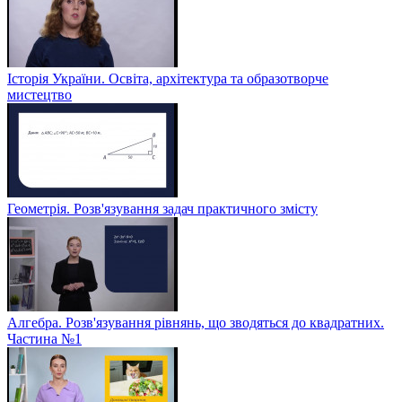
Історія України. Освіта, архітектура та образотворче
мистецтво
Геометрія. Розв'язування задач практичного змісту
Алгебра. Розв'язування рівнянь, що зводяться до квадратних.
Частина №1