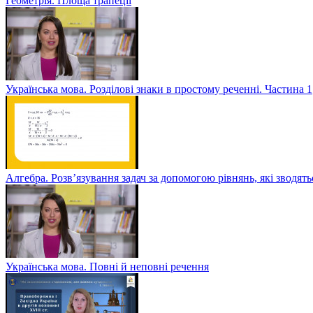
Геометрія. Площа трапеції
Українська мова. Розділові знаки в простому реченні. Частина 1
Алгебра. Розв’язування задач за допомогою рівнянь, які зводять
Українська мова. Повні й неповні речення