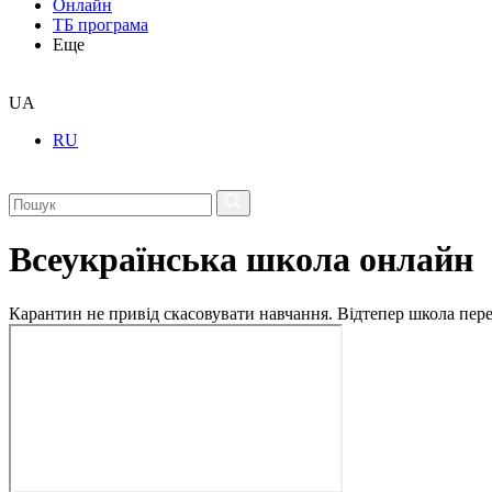
Онлайн
ТБ програма
Еще
UA
RU
Всеукраїнська школа онлайн
Карантин не привід скасовувати навчання. Відтепер школа перех