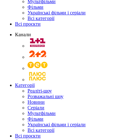
Мультфільми
Фільми
Українські фільми і серіали
Всі категорії
Всі проєкти
Канали
Категорії
Реаліті-шоу
Розважальні шоу
Новини
Серіали
Мультфільми
Фільми
Українські фільми і серіали
Всі категорії
Всі проєкти