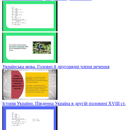
Українська мова. Головні й другорядні члени речення
Історія України. Південна Україна в другій половині ХVІІІ ст.