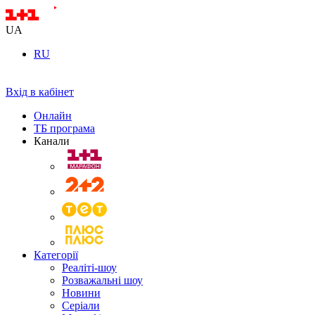
UA
RU
Вхід в кабінет
Онлайн
ТБ програма
Канали
Категорії
Реаліті-шоу
Розважальні шоу
Новини
Серіали