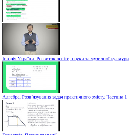
Історія України. Розвиток освіти, науки та музичної культури
Алгебра. Розв’язування задач практичного змісту. Частина 1