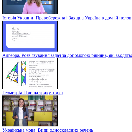
Історія України. Правобережна і Західна Україна в другій полов
Алгебра. Розв'язування задач за допомогою рівнянь, які зводять
Геометрія. Площа трикутника
Українська мова. Види односкладних речень