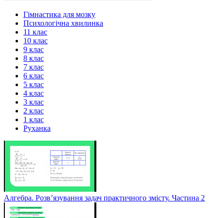
Гімнастика для мозку
Психологічна хвилинка
11 клас
10 клас
9 клас
8 клас
7 клас
6 клас
5 клас
4 клас
3 клас
2 клас
1 клас
Руханка
Алгебра. Розв’язування задач практичного змісту. Частина 2