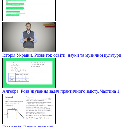
Історія України. Розвиток освіти, науки та музичної культури
Алгебра. Розв’язування задач практичного змісту. Частина 1