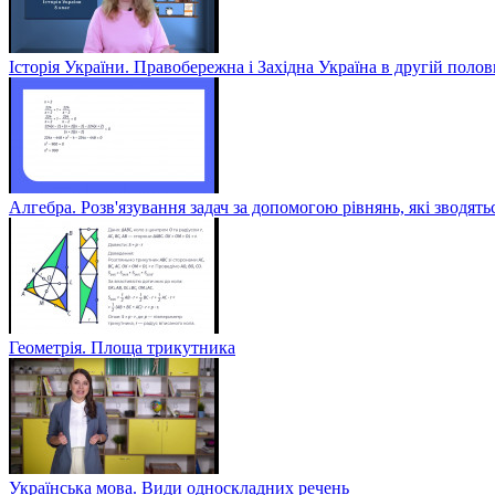
Історія України. Правобережна і Західна Україна в другій полов
Алгебра. Розв'язування задач за допомогою рівнянь, які зводять
Геометрія. Площа трикутника
Українська мова. Види односкладних речень