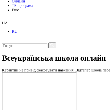
Онлайн
ТБ програма
Еще
UA
RU
Всеукраїнська школа онлайн
Карантин не привід скасовувати навчання. Відтепер школа перех