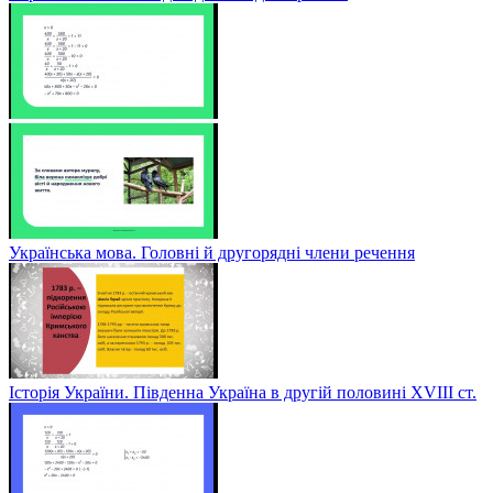
Українська мова. Головні й другорядні члени речення
Історія України. Південна Україна в другій половині ХVІІІ ст.