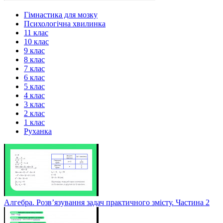
Гімнастика для мозку
Психологічна хвилинка
11 клас
10 клас
9 клас
8 клас
7 клас
6 клас
5 клас
4 клас
3 клас
2 клас
1 клас
Руханка
Алгебра. Розв’язування задач практичного змісту. Частина 2