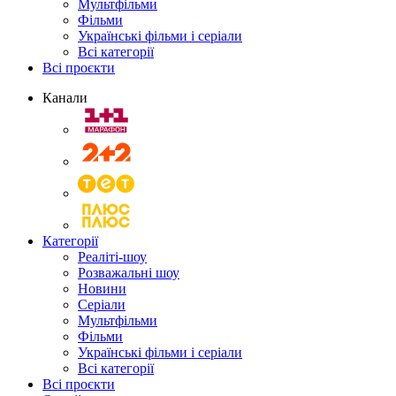
Мультфільми
Фільми
Українські фільми і серіали
Всі категорії
Всі проєкти
Канали
Категорії
Реаліті-шоу
Розважальні шоу
Новини
Серіали
Мультфільми
Фільми
Українські фільми і серіали
Всі категорії
Всі проєкти