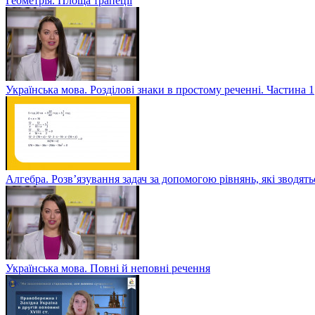
Геометрія. Площа трапеції
Українська мова. Розділові знаки в простому реченні. Частина 1
Алгебра. Розв’язування задач за допомогою рівнянь, які зводять
Українська мова. Повні й неповні речення