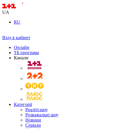
UA
RU
Вхід в кабінет
Онлайн
ТБ програма
Канали
Категорії
Реаліті-шоу
Розважальні шоу
Новини
Серіали