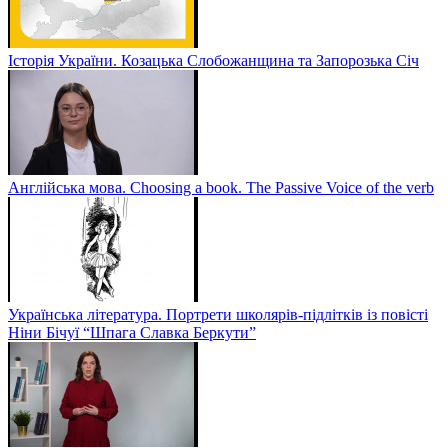
Історія України. Козацька Слобожанщина та Запорозька Січ
Англійська мова. Choosing a book. The Passive Voice of the verb
Українська література. Портрети школярів-підлітків із повісті
Ніни Бічуї “Шпага Славка Беркути”