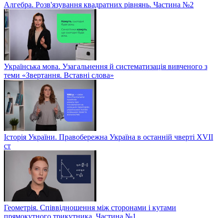
Алгебра. Розв'язування квадратних рівнянь. Частина №2
Українська мова. Узагальнення й систематизація вивченого з
теми «Звертання. Вставні слова»
Історія України. Правобережна Україна в останній чверті XVII
ст
Геометрія. Співвідношення між сторонами і кутами
прямокутного трикутника. Частина №1