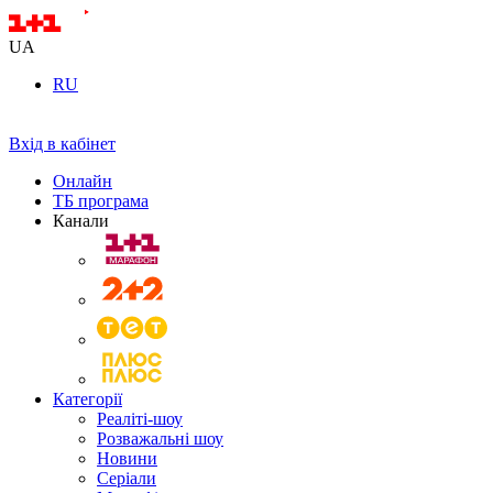
UA
RU
Вхід в кабінет
Онлайн
ТБ програма
Канали
Категорії
Реаліті-шоу
Розважальні шоу
Новини
Серіали