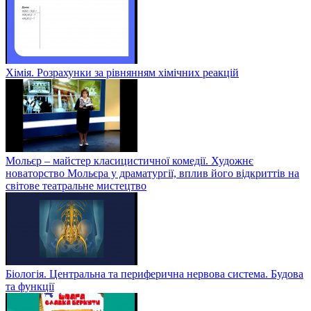
Хімія. Розрахунки за рівнянням хімічних реакцій
Мольєр – майстер класицистичної комедії. Художнє
новаторство Мольєра у драматургії, вплив його відкриттів на
світове театральне мистецтво
Біологія. Центральна та периферична нервова система. Будова
та функції