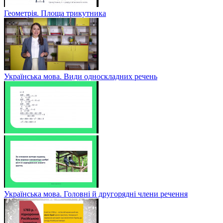
Геометрія. Площа трикутника
Українська мова. Види односкладних речень
Українська мова. Головні й другорядні члени речення