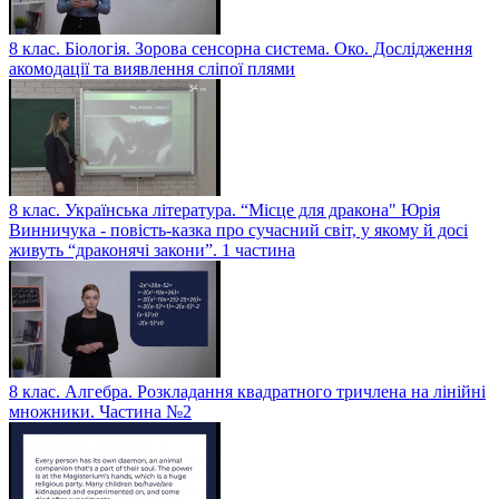
8 клас. Біологія. Зорова сенсорна система. Око. Дослідження
акомодації та виявлення сліпої плями
8 клас. Українська література. “Місце для дракона" Юрія
Винничука - повість-казка про сучасний світ, у якому й досі
живуть “драконячі закони”. 1 частина
8 клас. Алгебра. Розкладання квадратного тричлена на лінійні
множники. Частина №2