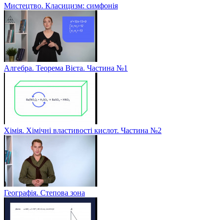
Мистецтво. Класицизм: симфонія
Алгебра. Теорема Вієта. Частина №1
Хімія. Хімічні властивості кислот. Частина №2
Географія. Степова зона