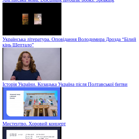
Українська література. Оповідання Володимира Дрозда “Білий
кінь Шептало”
Історія України. Козацька Україна після Полтавської битви
Мистецтво. Хоровий концерт