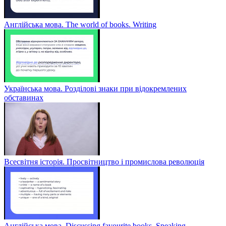
Англійська мова. The world of books. Writing
Українська мова. Розділові знаки при відокремлених
обставинах
Всесвітня історія. Просвітництво і промислова революція
Англійська мова. Discussing favourite books. Speaking