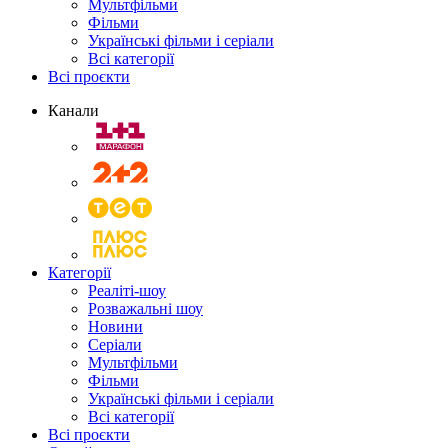
Мультфільми
Фільми
Українські фільми і серіали
Всі категорії
Всі проєкти
Канали
Категорії
Реаліті-шоу
Розважальні шоу
Новини
Серіали
Мультфільми
Фільми
Українські фільми і серіали
Всі категорії
Всі проєкти