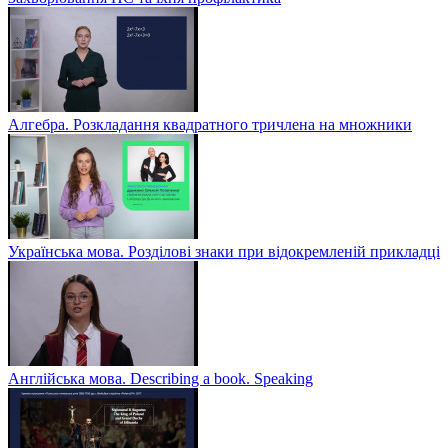
Алгебра. Розкладання квадратного тричлена на множники
Українська мова. Розділові знаки при відокремленій прикладці
Англійська мова. Describing a book. Speaking