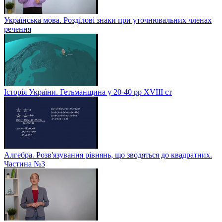
Українська мова. Розділові знаки при уточнювальних членах
речення
Історія України. Гетьманщина у 20-40 рр ХVIIІ ст
Алгебра. Розв'язування рівнянь, що зводяться до квадратних.
Частина №3