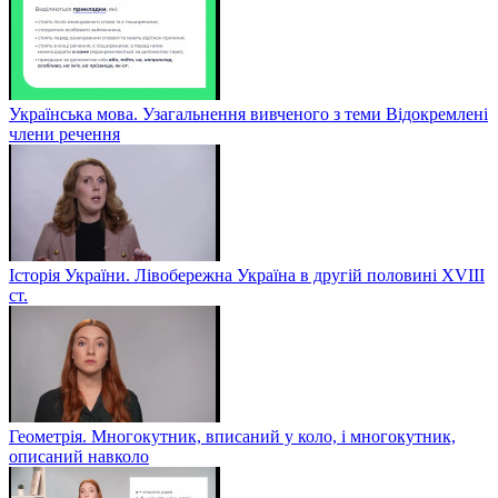
Українська мова. Узагальнення вивченого з теми Відокремлені
члени речення
Історія України. Лівобережна Україна в другій половині ХVIIІ
ст.
Геометрія. Многокутник, вписаний у коло, і многокутник,
описаний навколо