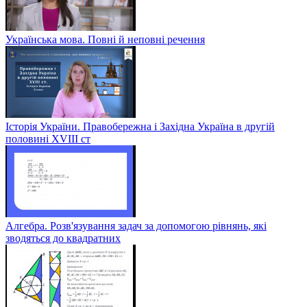
Українська мова. Повні й неповні речення
Історія України. Правобережна і Західна Україна в другій
половині XVIII ст
Алгебра. Розв'язування задач за допомогою рівнянь, які
зводяться до квадратних