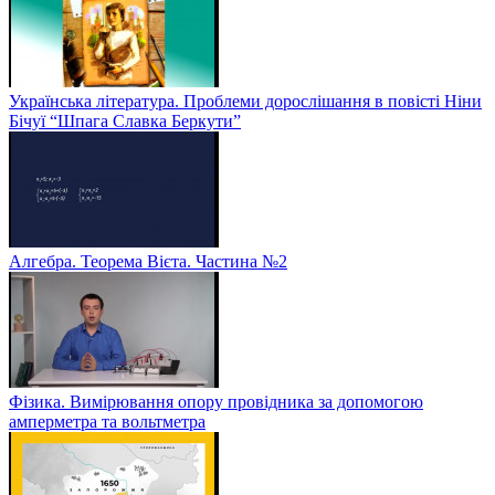
Українська література. Проблеми дорослішання в повісті Ніни
Бічуї “Шпага Славка Беркути”
Алгебра. Теорема Вієта. Частина №2
Фізика. Вимірювання опору провідника за допомогою
амперметра та вольтметра