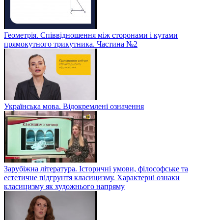
Геометрія. Співвідношення між сторонами і кутами
прямокутного трикутника. Частина №2
Українська мова. Відокремлені означення
Зарубіжна література. Історичні умови, філософське та
естетичне підгрунтя класицизму. Характерні ознаки
класицизму як художнього напряму