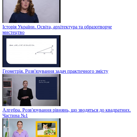
Історія України. Освіта, архітектура та образотворче
мистецтво
Геометрія. Розв'язування задач практичного змісту
Алгебра. Розв'язування рівнянь, що зводяться до квадратних.
Частина №1