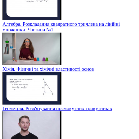
Алгебра. Розкладання квадратного тричлена на лінійні
множники. Частина №1
Хімія. Фізичні та хімічні властивості основ
Геометрія. Розв'язування прямокутних трикутників