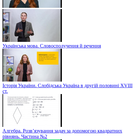
Українська мова. Словосполучення й речення
Історія України. Слобідська Україна в другій половині ХVIIІ
ст.
Алгебра. Розв’язування задач за допомогою квадратних
рівнянь. Частина №2