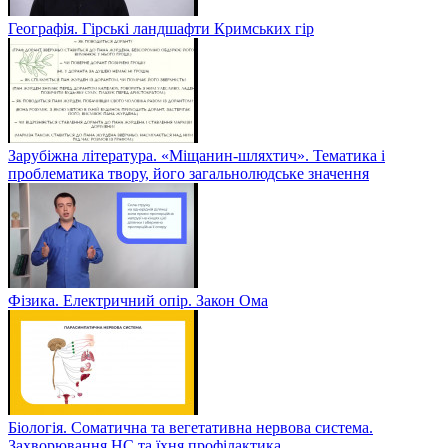
Географія. Гірські ландшафти Кримських гір
Зарубіжна література. «Міщанин-шляхтич». Тематика і
проблематика твору, його загальнолюдське значення
Фізика. Електричний опір. Закон Ома
Біологія. Соматична та вегетативна нервова система.
Захворювання НС та їхня профілактика