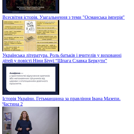
Всесвітня історія. Узагальнення з теми "Османська імперія"
Українська література. Роль батьків і вчителів у вихованні
дітей у повісті Ніни Бічуї “Шпага Славка Беркути”
Історія України. Гетьманщина за правління Івана Мазепи.
Частина 2