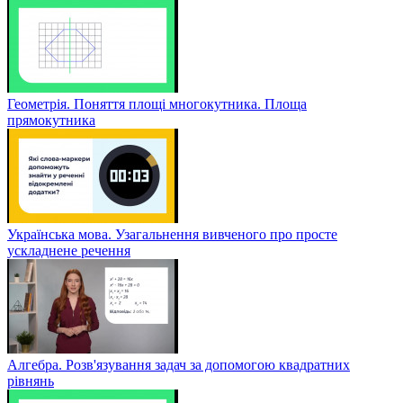
Геометрія. Поняття площі многокутника. Площа
прямокутника
Українська мова. Узагальнення вивченого про просте
ускладнене речення
Алгебра. Розв'язування задач за допомогою квадратних
рівнянь