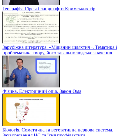
Географія. Гірські ландшафти Кримських гір
Зарубіжна література. «Міщанин-шляхтич». Тематика і
проблематика твору, його загальнолюдське значення
Фізика. Електричний опір. Закон Ома
Біологія. Соматична та вегетативна нервова система.
Захворювання НС та їхня профілактика