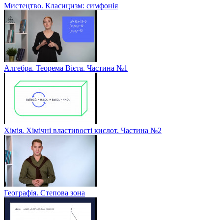
Мистецтво. Класицизм: симфонія
Алгебра. Теорема Вієта. Частина №1
Хімія. Хімічні властивості кислот. Частина №2
Географія. Степова зона