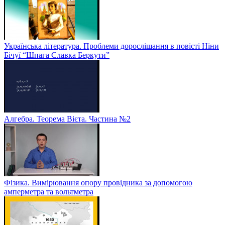
Українська література. Проблеми дорослішання в повісті Ніни
Бічуї “Шпага Славка Беркути”
Алгебра. Теорема Вієта. Частина №2
Фізика. Вимірювання опору провідника за допомогою
амперметра та вольтметра