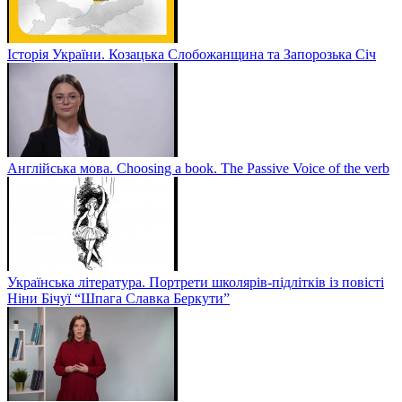
Історія України. Козацька Слобожанщина та Запорозька Січ
Англійська мова. Choosing a book. The Passive Voice of the verb
Українська література. Портрети школярів-підлітків із повісті
Ніни Бічуї “Шпага Славка Беркути”