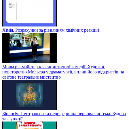
Хімія. Розрахунки за рівнянням хімічних реакцій
Мольєр – майстер класицистичної комедії. Художнє
новаторство Мольєра у драматургії, вплив його відкриттів на
світове театральне мистецтво
Біологія. Центральна та периферична нервова система. Будова
та функції