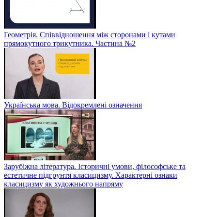
Геометрія. Співвідношення між сторонами і кутами
прямокутного трикутника. Частина №2
Українська мова. Відокремлені означення
Зарубіжна література. Історичні умови, філософське та
естетичне підгрунтя класицизму. Характерні ознаки
класицизму як художнього напряму