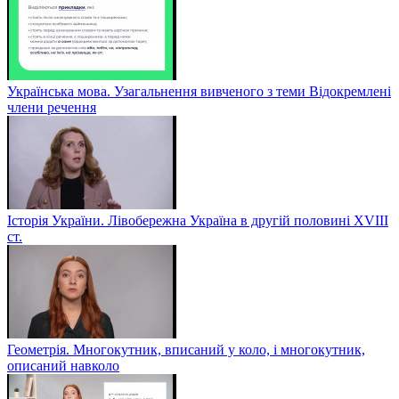
Українська мова. Узагальнення вивченого з теми Відокремлені
члени речення
Історія України. Лівобережна Україна в другій половині ХVIIІ
ст.
Геометрія. Многокутник, вписаний у коло, і многокутник,
описаний навколо