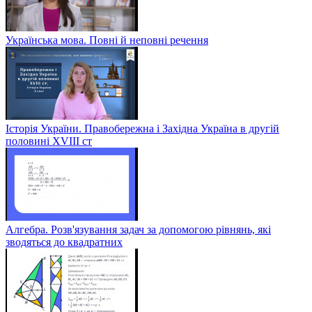
Українська мова. Повні й неповні речення
Історія України. Правобережна і Західна Україна в другій
половині XVIII ст
Алгебра. Розв'язування задач за допомогою рівнянь, які
зводяться до квадратних