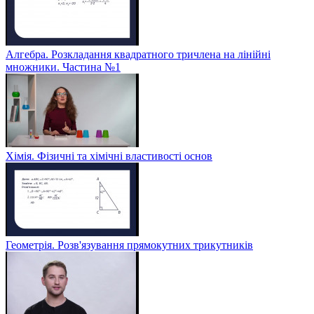
Алгебра. Розкладання квадратного тричлена на лінійні
множники. Частина №1
Хімія. Фізичні та хімічні властивості основ
Геометрія. Розв'язування прямокутних трикутників