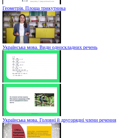
Геометрія. Площа трикутника
Українська мова. Види односкладних речень
Українська мова. Головні й другорядні члени речення