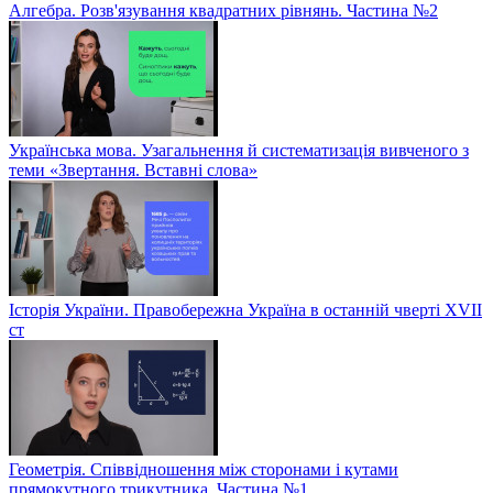
Алгебра. Розв'язування квадратних рівнянь. Частина №2
Українська мова. Узагальнення й систематизація вивченого з
теми «Звертання. Вставні слова»
Історія України. Правобережна Україна в останній чверті XVII
ст
Геометрія. Співвідношення між сторонами і кутами
прямокутного трикутника. Частина №1