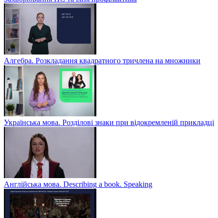
Алгебра. Розкладання квадратного тричлена на множники
Українська мова. Розділові знаки при відокремленій прикладці
Англійська мова. Describing a book. Speaking