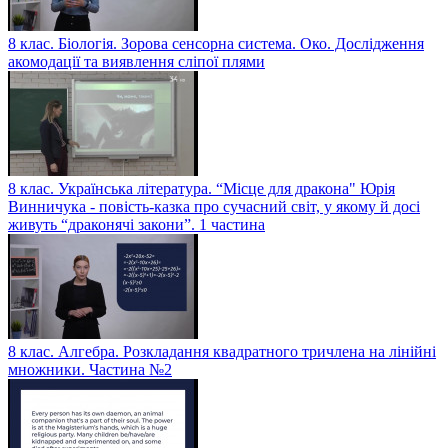
8 клас. Біологія. Зорова сенсорна система. Око. Дослідження
акомодації та виявлення сліпої плями
8 клас. Українська література. “Місце для дракона" Юрія
Винничука - повість-казка про сучасний світ, у якому й досі
живуть “драконячі закони”. 1 частина
8 клас. Алгебра. Розкладання квадратного тричлена на лінійні
множники. Частина №2