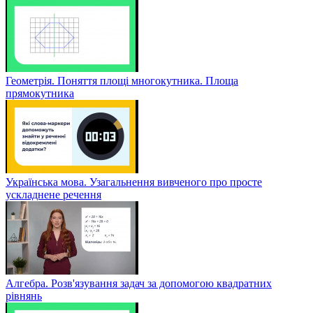
Геометрія. Поняття площі многокутника. Площа
прямокутника
Українська мова. Узагальнення вивченого про просте
ускладнене речення
Алгебра. Розв'язування задач за допомогою квадратних
рівнянь