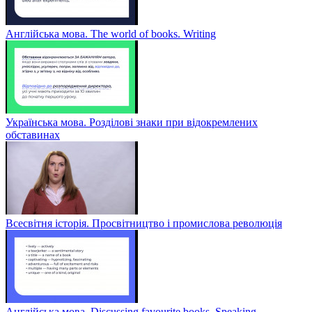
Англійська мова. The world of books. Writing
Українська мова. Розділові знаки при відокремлених
обставинах
Всесвітня історія. Просвітництво і промислова революція
Англійська мова. Discussing favourite books. Speaking