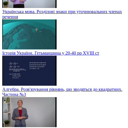
Українська мова. Розділові знаки при уточнювальних членах
речення
Історія України. Гетьманщина у 20-40 рр ХVIIІ ст
Алгебра. Розв'язування рівнянь, що зводяться до квадратних.
Частина №3