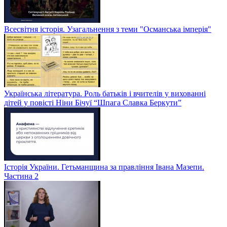
Всесвітня історія. Узагальнення з теми "Османська імперія"
Українська література. Роль батьків і вчителів у вихованні
дітей у повісті Ніни Бічуї “Шпага Славка Беркути”
Історія України. Гетьманщина за правління Івана Мазепи.
Частина 2