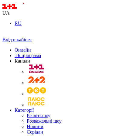
UA
RU
Вхід в кабінет
Онлайн
ТБ програма
Канали
Категорії
Реаліті-шоу
Розважальні шоу
Новини
Серіали