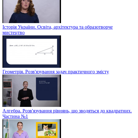
Історія України. Освіта, архітектура та образотворче
мистецтво
Геометрія. Розв'язування задач практичного змісту
Алгебра. Розв'язування рівнянь, що зводяться до квадратних.
Частина №1