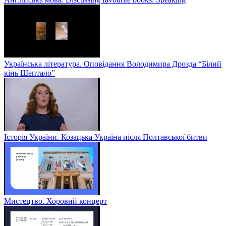
Українська література. Оповідання Володимира Дрозда “Білий
кінь Шептало”
Історія України. Козацька Україна після Полтавської битви
Мистецтво. Хоровий концерт