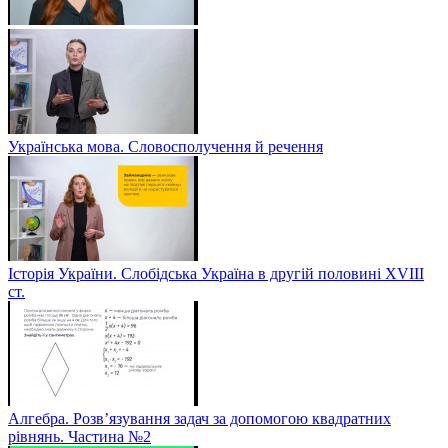
Українська мова. Словосполучення й речення
Історія України. Слобідська Україна в другій половині ХVIIІ
ст.
Алгебра. Розв’язування задач за допомогою квадратних
рівнянь. Частина №2