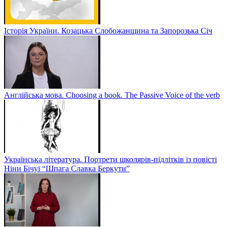
Історія України. Козацька Слобожанщина та Запорозька Січ
Англійська мова. Choosing a book. The Passive Voice of the verb
Українська література. Портрети школярів-підлітків із повісті
Ніни Бічуї “Шпага Славка Беркути”