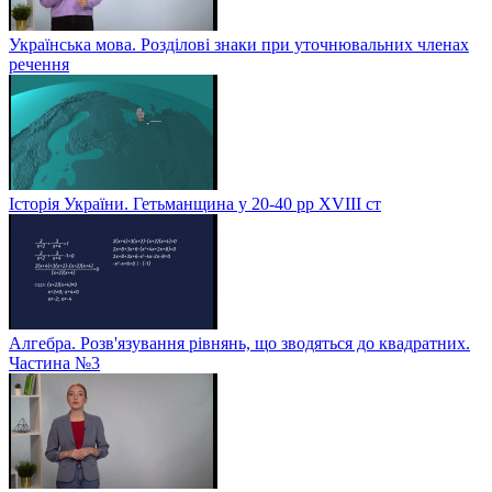
Українська мова. Розділові знаки при уточнювальних членах
речення
Історія України. Гетьманщина у 20-40 рр ХVIIІ ст
Алгебра. Розв'язування рівнянь, що зводяться до квадратних.
Частина №3