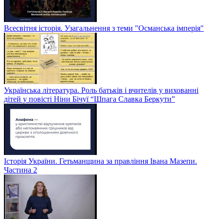
Всесвітня історія. Узагальнення з теми "Османська імперія"
Українська література. Роль батьків і вчителів у вихованні
дітей у повісті Ніни Бічуї “Шпага Славка Беркути”
Історія України. Гетьманщина за правління Івана Мазепи.
Частина 2