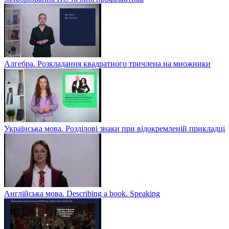
Алгебра. Розкладання квадратного тричлена на множники
Українська мова. Розділові знаки при відокремленій прикладці
Англійська мова. Describing a book. Speaking