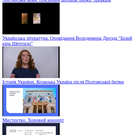
Українська література. Оповідання Володимира Дрозда “Білий
кінь Шептало”
Історія України. Козацька Україна після Полтавської битви
Мистецтво. Хоровий концерт