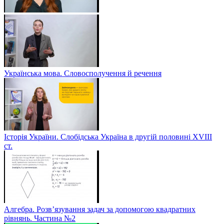
Українська мова. Словосполучення й речення
Історія України. Слобідська Україна в другій половині ХVIIІ
ст.
Алгебра. Розв’язування задач за допомогою квадратних
рівнянь. Частина №2