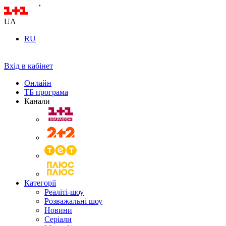
UA
RU
Вхід в кабінет
Онлайн
ТБ програма
Канали
Категорії
Реаліті-шоу
Розважальні шоу
Новини
Серіали