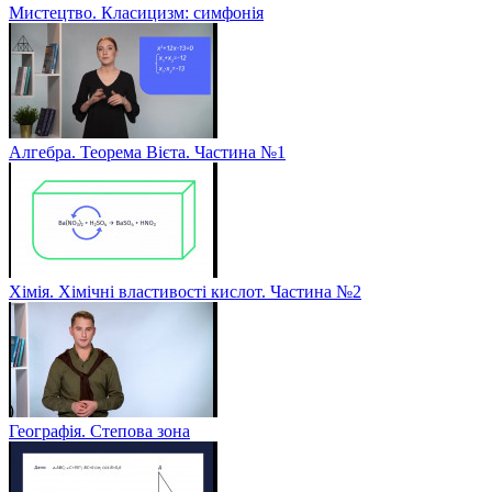
Мистецтво. Класицизм: симфонія
Алгебра. Теорема Вієта. Частина №1
Хімія. Хімічні властивості кислот. Частина №2
Географія. Степова зона