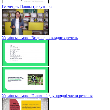
Геометрія. Площа трикутника
Українська мова. Види односкладних речень
Українська мова. Головні й другорядні члени речення