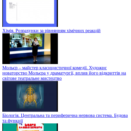
Хімія. Розрахунки за рівнянням хімічних реакцій
Мольєр – майстер класицистичної комедії. Художнє
новаторство Мольєра у драматургії, вплив його відкриттів на
світове театральне мистецтво
Біологія. Центральна та периферична нервова система. Будова
та функції