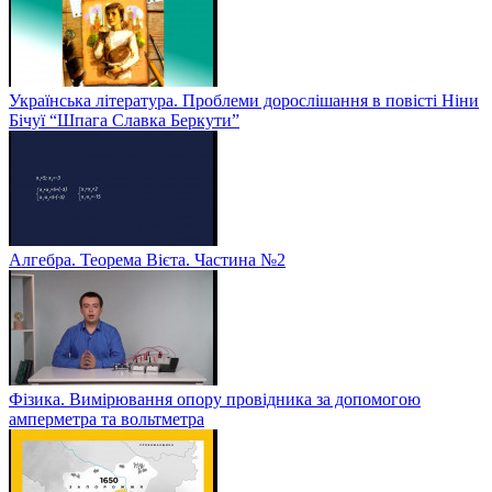
Українська література. Проблеми дорослішання в повісті Ніни
Бічуї “Шпага Славка Беркути”
Алгебра. Теорема Вієта. Частина №2
Фізика. Вимірювання опору провідника за допомогою
амперметра та вольтметра