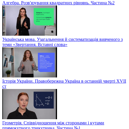
Алгебра. Розв'язування квадратних рівнянь. Частина №2
Українська мова. Узагальнення й систематизація вивченого з
теми «Звертання. Вставні слова»
Історія України. Правобережна Україна в останній чверті XVII
ст
Геометрія. Співвідношення між сторонами і кутами
прямокутного трикутника. Частина №1