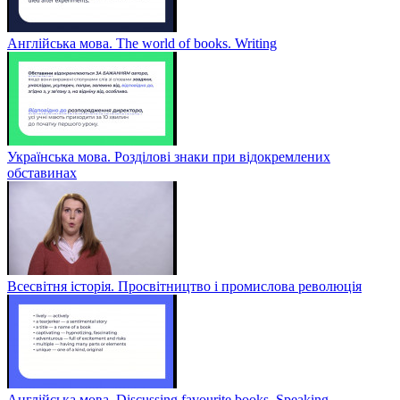
Англійська мова. The world of books. Writing
Українська мова. Розділові знаки при відокремлених
обставинах
Всесвітня історія. Просвітництво і промислова революція
Англійська мова. Discussing favourite books. Speaking