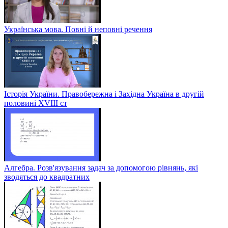
Українська мова. Повні й неповні речення
Історія України. Правобережна і Західна Україна в другій
половині XVIII ст
Алгебра. Розв'язування задач за допомогою рівнянь, які
зводяться до квадратних