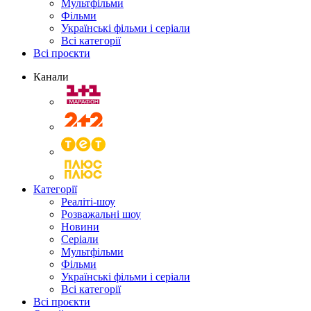
Мультфільми
Фільми
Українські фільми і серіали
Всі категорії
Всі проєкти
Канали
Категорії
Реаліті-шоу
Розважальні шоу
Новини
Серіали
Мультфільми
Фільми
Українські фільми і серіали
Всі категорії
Всі проєкти