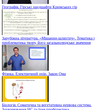
Географія. Гірські ландшафти Кримських гір
Зарубіжна література. «Міщанин-шляхтич». Тематика і
проблематика твору, його загальнолюдське значення
Фізика. Електричний опір. Закон Ома
Біологія. Соматична та вегетативна нервова система.
Захворювання НС та їхня профілактика