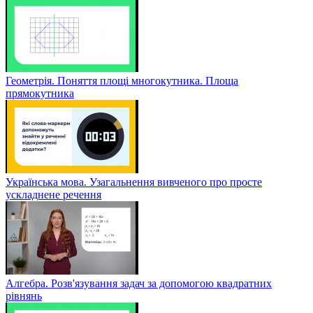
Геометрія. Поняття площі многокутника. Площа
прямокутника
Українська мова. Узагальнення вивченого про просте
ускладнене речення
Алгебра. Розв'язування задач за допомогою квадратних
рівнянь