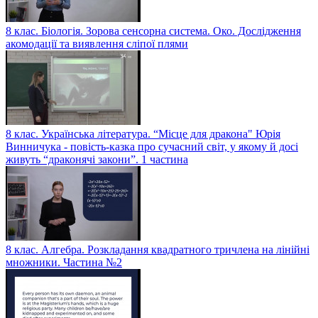
8 клас. Біологія. Зорова сенсорна система. Око. Дослідження
акомодації та виявлення сліпої плями
8 клас. Українська література. “Місце для дракона" Юрія
Винничука - повість-казка про сучасний світ, у якому й досі
живуть “драконячі закони”. 1 частина
8 клас. Алгебра. Розкладання квадратного тричлена на лінійні
множники. Частина №2