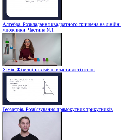
Алгебра. Розкладання квадратного тричлена на лінійні
множники. Частина №1
Хімія. Фізичні та хімічні властивості основ
Геометрія. Розв'язування прямокутних трикутників