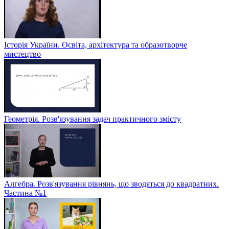
Історія України. Освіта, архітектура та образотворче
мистецтво
Геометрія. Розв'язування задач практичного змісту
Алгебра. Розв'язування рівнянь, що зводяться до квадратних.
Частина №1