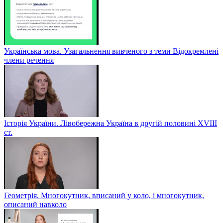
Українська мова. Узагальнення вивченого з теми Відокремлені
члени речення
Історія України. Лівобережна Україна в другій половині ХVIIІ
ст.
Геометрія. Многокутник, вписаний у коло, і многокутник,
описаний навколо