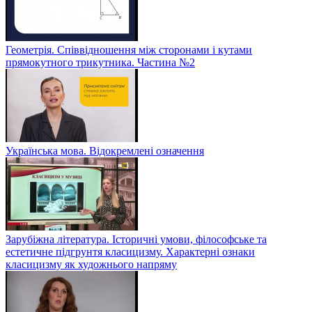
Геометрія. Співвідношення між сторонами і кутами
прямокутного трикутника. Частина №2
Українська мова. Відокремлені означення
Зарубіжна література. Історичні умови, філософське та
естетичне підгрунтя класицизму. Характерні ознаки
класицизму як художнього напряму