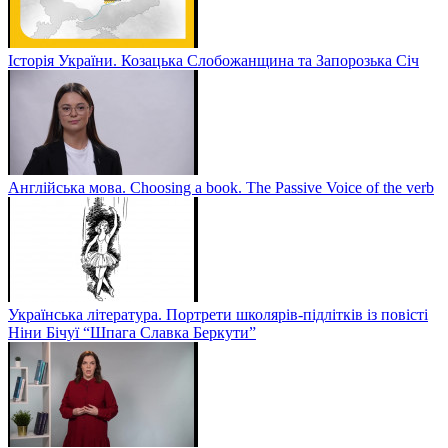
Історія України. Козацька Слобожанщина та Запорозька Січ
Англійська мова. Choosing a book. The Passive Voice of the verb
Українська література. Портрети школярів-підлітків із повісті
Ніни Бічуї “Шпага Славка Беркути”