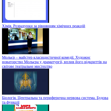
Хімія. Розрахунки за рівнянням хімічних реакцій
Мольєр – майстер класицистичної комедії. Художнє
новаторство Мольєра у драматургії, вплив його відкриттів на
світове театральне мистецтво
Біологія. Центральна та периферична нервова система. Будова
та функції