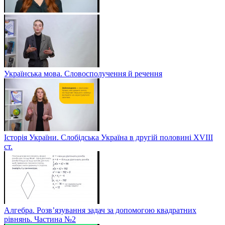
Українська мова. Словосполучення й речення
Історія України. Слобідська Україна в другій половині ХVIIІ
ст.
Алгебра. Розв’язування задач за допомогою квадратних
рівнянь. Частина №2