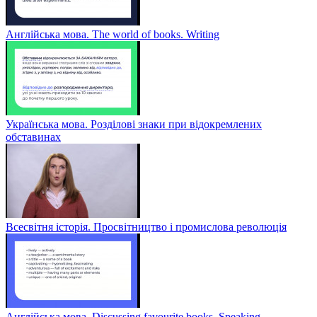
Англійська мова. The world of books. Writing
Українська мова. Розділові знаки при відокремлених
обставинах
Всесвітня історія. Просвітництво і промислова революція
Англійська мова. Discussing favourite books. Speaking