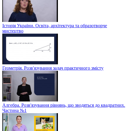
Історія України. Освіта, архітектура та образотворче
мистецтво
Геометрія. Розв'язування задач практичного змісту
Алгебра. Розв'язування рівнянь, що зводяться до квадратних.
Частина №1