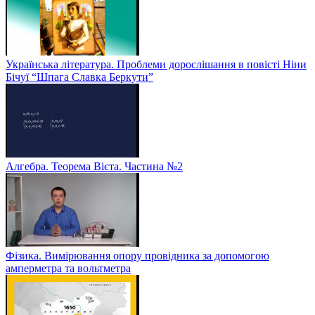
Українська література. Проблеми дорослішання в повісті Ніни
Бічуї “Шпага Славка Беркути”
Алгебра. Теорема Вієта. Частина №2
Фізика. Вимірювання опору провідника за допомогою
амперметра та вольтметра