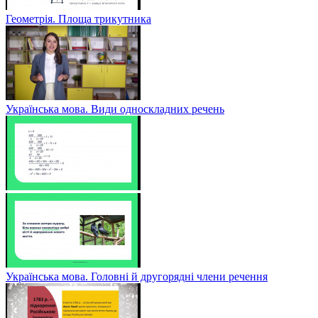
Геометрія. Площа трикутника
Українська мова. Види односкладних речень
Українська мова. Головні й другорядні члени речення