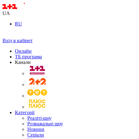
UA
RU
Вхід в кабінет
Онлайн
ТБ програма
Канали
Категорії
Реаліті-шоу
Розважальні шоу
Новини
Серіали