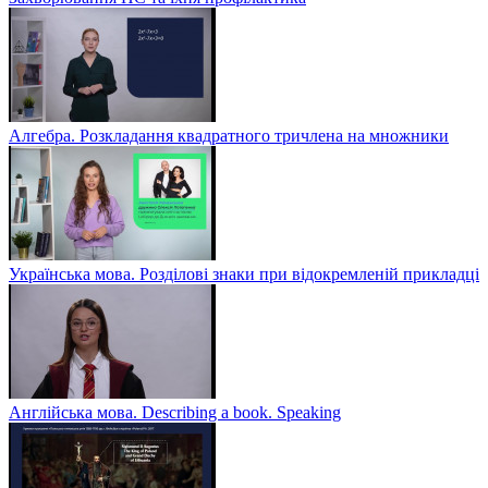
Алгебра. Розкладання квадратного тричлена на множники
Українська мова. Розділові знаки при відокремленій прикладці
Англійська мова. Describing a book. Speaking