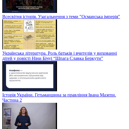
Всесвітня історія. Узагальнення з теми "Османська імперія"
Українська література. Роль батьків і вчителів у вихованні
дітей у повісті Ніни Бічуї “Шпага Славка Беркути”
Історія України. Гетьманщина за правління Івана Мазепи.
Частина 2