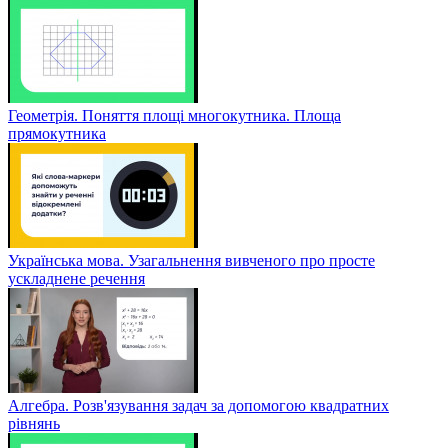
Геометрія. Поняття площі многокутника. Площа
прямокутника
Українська мова. Узагальнення вивченого про просте
ускладнене речення
Алгебра. Розв'язування задач за допомогою квадратних
рівнянь