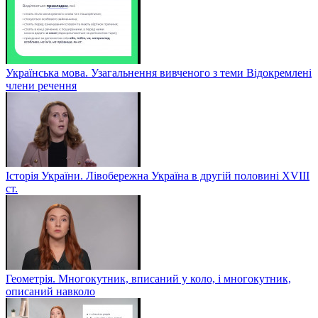
Українська мова. Узагальнення вивченого з теми Відокремлені
члени речення
Історія України. Лівобережна Україна в другій половині ХVIIІ
ст.
Геометрія. Многокутник, вписаний у коло, і многокутник,
описаний навколо