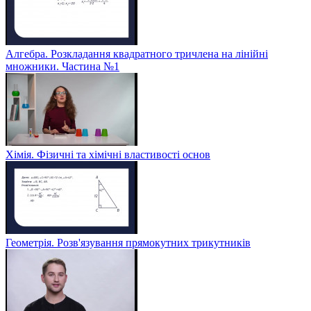
Алгебра. Розкладання квадратного тричлена на лінійні
множники. Частина №1
Хімія. Фізичні та хімічні властивості основ
Геометрія. Розв'язування прямокутних трикутників