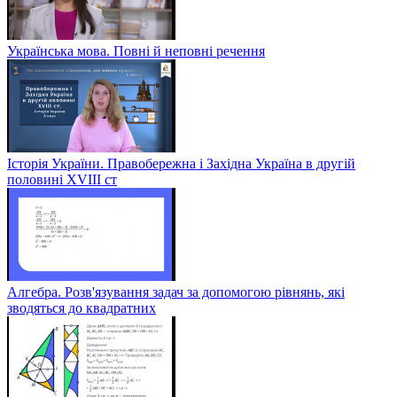
Українська мова. Повні й неповні речення
Історія України. Правобережна і Західна Україна в другій
половині XVIII ст
Алгебра. Розв'язування задач за допомогою рівнянь, які
зводяться до квадратних