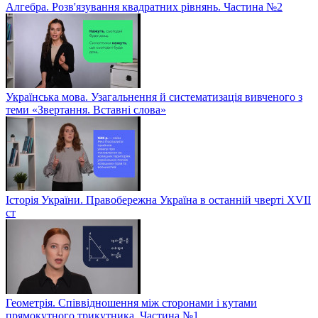
Алгебра. Розв'язування квадратних рівнянь. Частина №2
Українська мова. Узагальнення й систематизація вивченого з
теми «Звертання. Вставні слова»
Історія України. Правобережна Україна в останній чверті XVII
ст
Геометрія. Співвідношення між сторонами і кутами
прямокутного трикутника. Частина №1