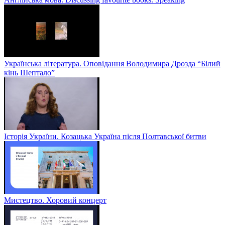
Українська література. Оповідання Володимира Дрозда “Білий
кінь Шептало”
Історія України. Козацька Україна після Полтавської битви
Мистецтво. Хоровий концерт