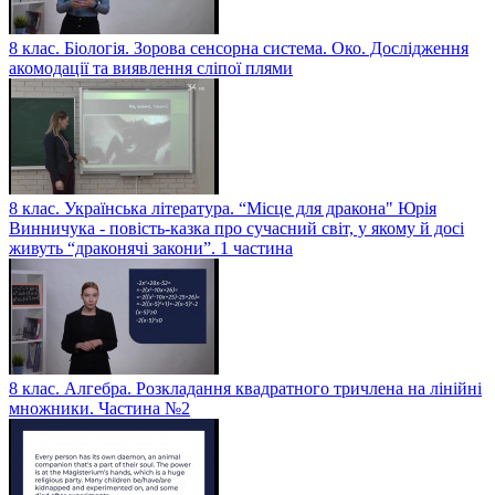
8 клас. Біологія. Зорова сенсорна система. Око. Дослідження
акомодації та виявлення сліпої плями
8 клас. Українська література. “Місце для дракона" Юрія
Винничука - повість-казка про сучасний світ, у якому й досі
живуть “драконячі закони”. 1 частина
8 клас. Алгебра. Розкладання квадратного тричлена на лінійні
множники. Частина №2