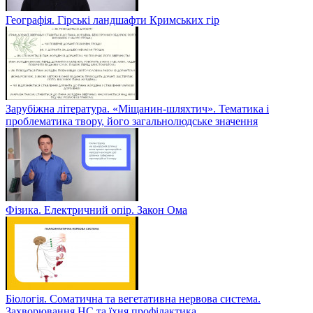
Географія. Гірські ландшафти Кримських гір
Зарубіжна література. «Міщанин-шляхтич». Тематика і
проблематика твору, його загальнолюдське значення
Фізика. Електричний опір. Закон Ома
Біологія. Соматична та вегетативна нервова система.
Захворювання НС та їхня профілактика