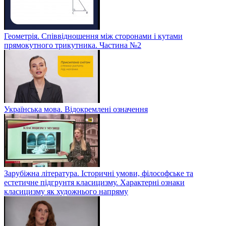
Геометрія. Співвідношення між сторонами і кутами
прямокутного трикутника. Частина №2
Українська мова. Відокремлені означення
Зарубіжна література. Історичні умови, філософське та
естетичне підгрунтя класицизму. Характерні ознаки
класицизму як художнього напряму