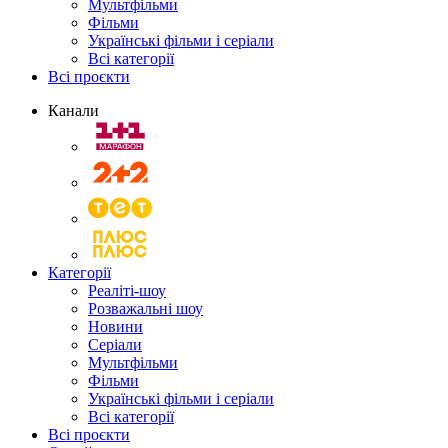
Мультфільми
Фільми
Українські фільми і серіали
Всі категорії
Всі проєкти
Канали
Категорії
Реаліті-шоу
Розважальні шоу
Новини
Серіали
Мультфільми
Фільми
Українські фільми і серіали
Всі категорії
Всі проєкти