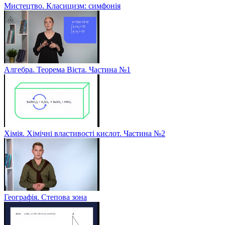
Мистецтво. Класицизм: симфонія
Алгебра. Теорема Вієта. Частина №1
Хімія. Хімічні властивості кислот. Частина №2
Географія. Степова зона