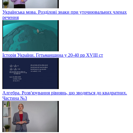
Українська мова. Розділові знаки при уточнювальних членах
речення
Історія України. Гетьманщина у 20-40 рр ХVIIІ ст
Алгебра. Розв'язування рівнянь, що зводяться до квадратних.
Частина №3