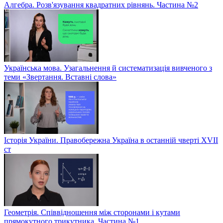
Алгебра. Розв'язування квадратних рівнянь. Частина №2
Українська мова. Узагальнення й систематизація вивченого з
теми «Звертання. Вставні слова»
Історія України. Правобережна Україна в останній чверті XVII
ст
Геометрія. Співвідношення між сторонами і кутами
прямокутного трикутника. Частина №1