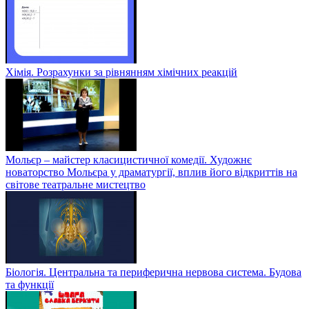
Хімія. Розрахунки за рівнянням хімічних реакцій
Мольєр – майстер класицистичної комедії. Художнє
новаторство Мольєра у драматургії, вплив його відкриттів на
світове театральне мистецтво
Біологія. Центральна та периферична нервова система. Будова
та функції