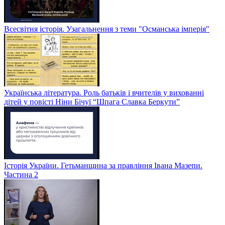
Всесвітня історія. Узагальнення з теми "Османська імперія"
Українська література. Роль батьків і вчителів у вихованні
дітей у повісті Ніни Бічуї “Шпага Славка Беркути”
Історія України. Гетьманщина за правління Івана Мазепи.
Частина 2