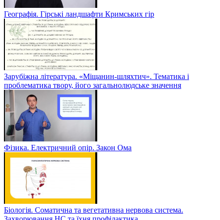
Географія. Гірські ландшафти Кримських гір
Зарубіжна література. «Міщанин-шляхтич». Тематика і
проблематика твору, його загальнолюдське значення
Фізика. Електричний опір. Закон Ома
Біологія. Соматична та вегетативна нервова система.
Захворювання НС та їхня профілактика