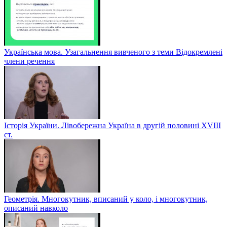
Українська мова. Узагальнення вивченого з теми Відокремлені
члени речення
Історія України. Лівобережна Україна в другій половині ХVIIІ
ст.
Геометрія. Многокутник, вписаний у коло, і многокутник,
описаний навколо