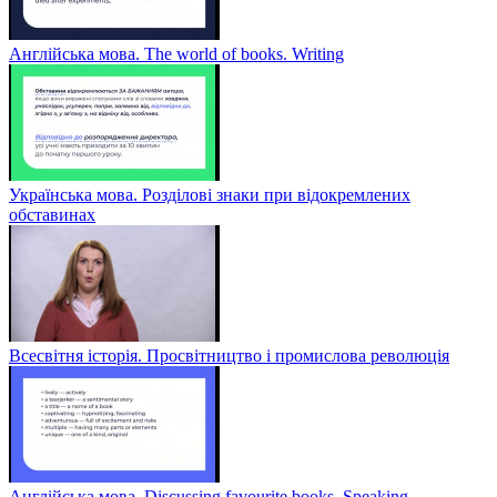
Англійська мова. The world of books. Writing
Українська мова. Розділові знаки при відокремлених
обставинах
Всесвітня історія. Просвітництво і промислова революція
Англійська мова. Discussing favourite books. Speaking