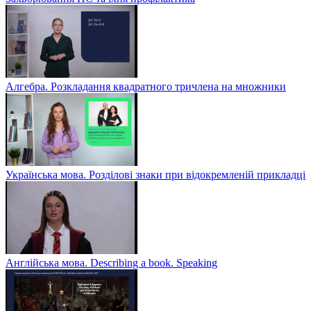
Алгебра. Розкладання квадратного тричлена на множники
Українська мова. Розділові знаки при відокремленій прикладці
Англійська мова. Describing a book. Speaking