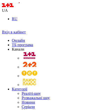
UA
RU
Вхід в кабінет
Онлайн
ТБ програма
Канали
Категорії
Реаліті-шоу
Розважальні шоу
Новини
Серіали