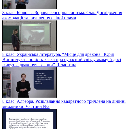
8 клас. Біологія. Зорова сенсорна система. Око. Дослідження
акомодації та виявлення сліпої плями
8 клас. Українська література. “Місце для дракона" Юрія
Винничука - повість-казка про сучасний світ, у якому й досі
живуть “драконячі закони”. 1 частина
8 клас. Алгебра. Розкладання квадратного тричлена на лінійні
множники. Частина №2