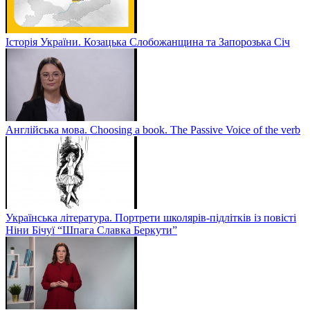
Історія України. Козацька Слобожанщина та Запорозька Січ
Англійська мова. Choosing a book. The Passive Voice of the verb
Українська література. Портрети школярів-підлітків із повісті
Ніни Бічуї “Шпага Славка Беркути”