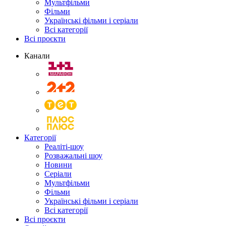
Мультфільми
Фільми
Українські фільми і серіали
Всі категорії
Всі проєкти
Канали
Категорії
Реаліті-шоу
Розважальні шоу
Новини
Серіали
Мультфільми
Фільми
Українські фільми і серіали
Всі категорії
Всі проєкти