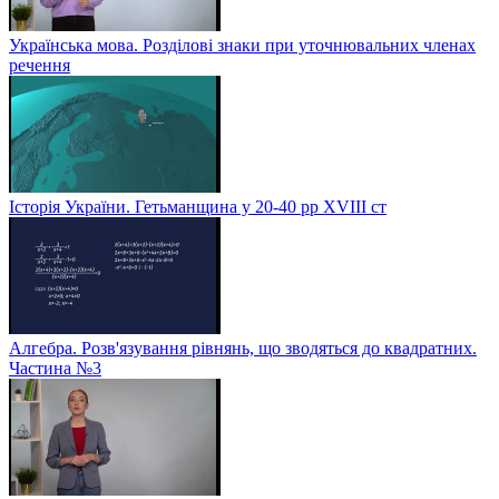
Українська мова. Розділові знаки при уточнювальних членах
речення
Історія України. Гетьманщина у 20-40 рр ХVIIІ ст
Алгебра. Розв'язування рівнянь, що зводяться до квадратних.
Частина №3