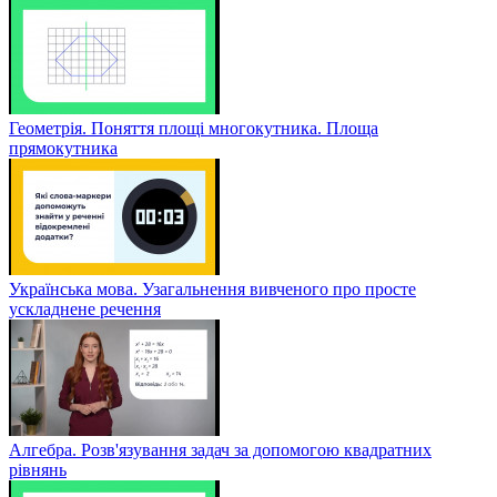
Геометрія. Поняття площі многокутника. Площа
прямокутника
Українська мова. Узагальнення вивченого про просте
ускладнене речення
Алгебра. Розв'язування задач за допомогою квадратних
рівнянь