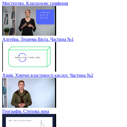
Мистецтво. Класицизм: симфонія
Алгебра. Теорема Вієта. Частина №1
Хімія. Хімічні властивості кислот. Частина №2
Географія. Степова зона