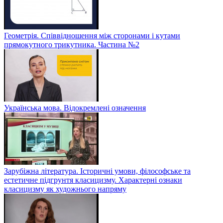
Геометрія. Співвідношення між сторонами і кутами
прямокутного трикутника. Частина №2
Українська мова. Відокремлені означення
Зарубіжна література. Історичні умови, філософське та
естетичне підгрунтя класицизму. Характерні ознаки
класицизму як художнього напряму