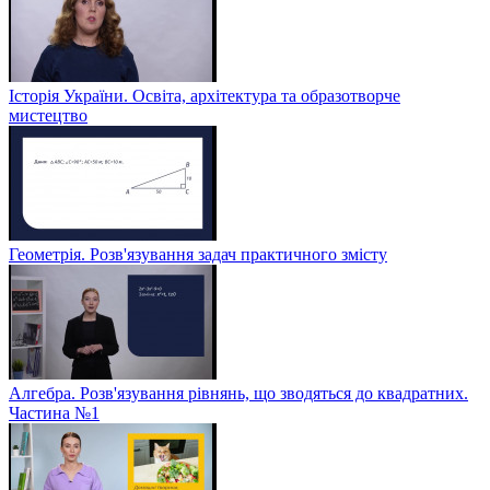
Історія України. Освіта, архітектура та образотворче
мистецтво
Геометрія. Розв'язування задач практичного змісту
Алгебра. Розв'язування рівнянь, що зводяться до квадратних.
Частина №1