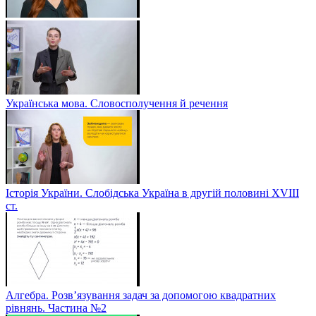
Українська мова. Словосполучення й речення
Історія України. Слобідська Україна в другій половині ХVIIІ
ст.
Алгебра. Розв’язування задач за допомогою квадратних
рівнянь. Частина №2