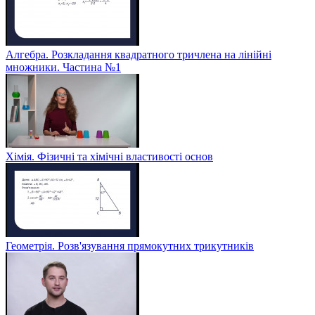
Алгебра. Розкладання квадратного тричлена на лінійні
множники. Частина №1
Хімія. Фізичні та хімічні властивості основ
Геометрія. Розв'язування прямокутних трикутників