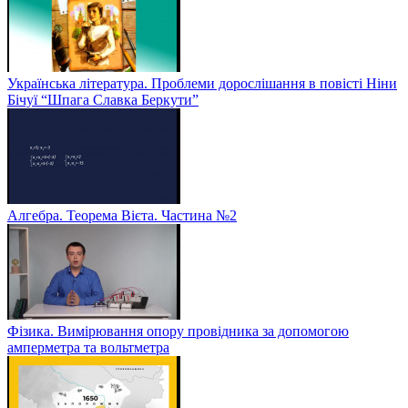
Українська література. Проблеми дорослішання в повісті Ніни
Бічуї “Шпага Славка Беркути”
Алгебра. Теорема Вієта. Частина №2
Фізика. Вимірювання опору провідника за допомогою
амперметра та вольтметра