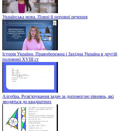
Українська мова. Повні й неповні речення
Історія України. Правобережна і Західна Україна в другій
половині XVIII ст
Алгебра. Розв'язування задач за допомогою рівнянь, які
зводяться до квадратних