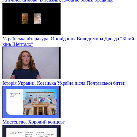
Українська література. Оповідання Володимира Дрозда “Білий
кінь Шептало”
Історія України. Козацька Україна після Полтавської битви
Мистецтво. Хоровий концерт