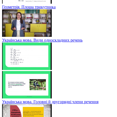
Геометрія. Площа трикутника
Українська мова. Види односкладних речень
Українська мова. Головні й другорядні члени речення