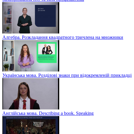
Алгебра. Розкладання квадратного тричлена на множники
Українська мова. Розділові знаки при відокремленій прикладці
Англійська мова. Describing a book. Speaking