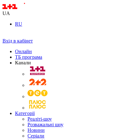
UA
RU
Вхід в кабінет
Онлайн
ТБ програма
Канали
Категорії
Реаліті-шоу
Розважальні шоу
Новини
Серіали