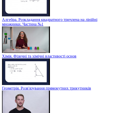
Алгебра. Розкладання квадратного тричлена на лінійні
множники. Частина №1
Хімія. Фізичні та хімічні властивості основ
Геометрія. Розв'язування прямокутних трикутників