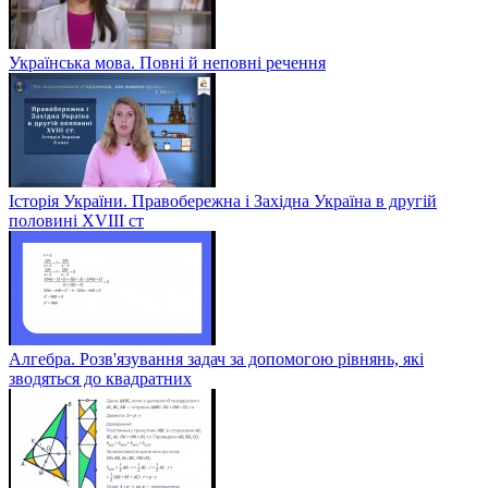
Українська мова. Повні й неповні речення
Історія України. Правобережна і Західна Україна в другій
половині XVIII ст
Алгебра. Розв'язування задач за допомогою рівнянь, які
зводяться до квадратних