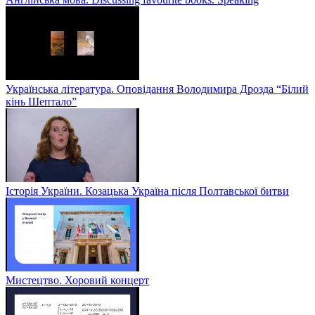
Українська література. Оповідання Володимира Дрозда “Білий
кінь Шептало”
Історія України. Козацька Україна після Полтавської битви
Мистецтво. Хоровий концерт