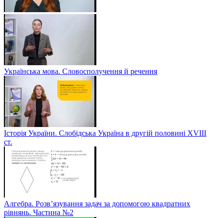
Українська мова. Словосполучення й речення
Історія України. Слобідська Україна в другій половині ХVIIІ
ст.
Алгебра. Розв’язування задач за допомогою квадратних
рівнянь. Частина №2