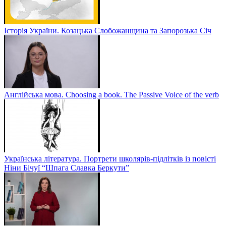
Історія України. Козацька Слобожанщина та Запорозька Січ
Англійська мова. Choosing a book. The Passive Voice of the verb
Українська література. Портрети школярів-підлітків із повісті
Ніни Бічуї “Шпага Славка Беркути”