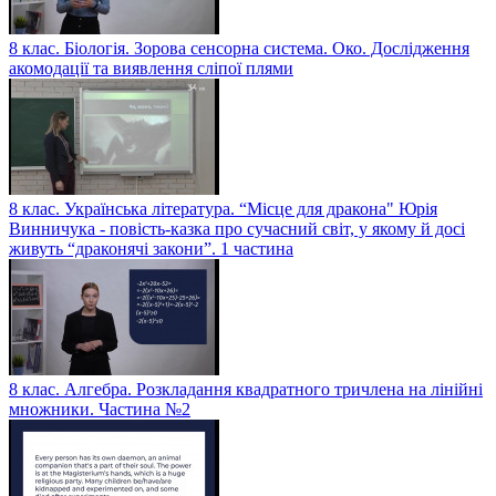
8 клас. Біологія. Зорова сенсорна система. Око. Дослідження
акомодації та виявлення сліпої плями
8 клас. Українська література. “Місце для дракона" Юрія
Винничука - повість-казка про сучасний світ, у якому й досі
живуть “драконячі закони”. 1 частина
8 клас. Алгебра. Розкладання квадратного тричлена на лінійні
множники. Частина №2