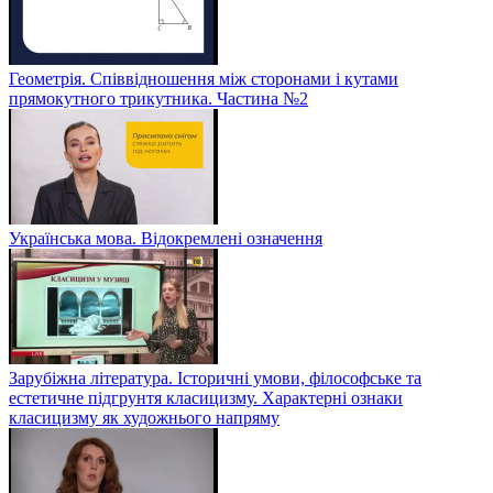
Геометрія. Співвідношення між сторонами і кутами
прямокутного трикутника. Частина №2
Українська мова. Відокремлені означення
Зарубіжна література. Історичні умови, філософське та
естетичне підгрунтя класицизму. Характерні ознаки
класицизму як художнього напряму