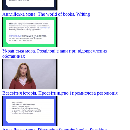
Англійська мова. The world of books. Writing
Українська мова. Розділові знаки при відокремлених
обставинах
Всесвітня історія. Просвітництво і промислова революція
Англійська мова. Discussing favourite books. Speaking