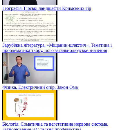
Географія. Гірські ландшафти Кримських гір
Зарубіжна література. «Міщанин-шляхтич». Тематика і
проблематика твору, його загальнолюдське значення
Фізика. Електричний опір. Закон Ома
Біологія. Соматична та вегетативна нервова система.
Захворювання НС та їхня профілактика