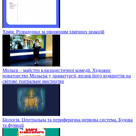
Хімія. Розрахунки за рівнянням хімічних реакцій
Мольєр – майстер класицистичної комедії. Художнє
новаторство Мольєра у драматургії, вплив його відкриттів на
світове театральне мистецтво
Біологія. Центральна та периферична нервова система. Будова
та функції