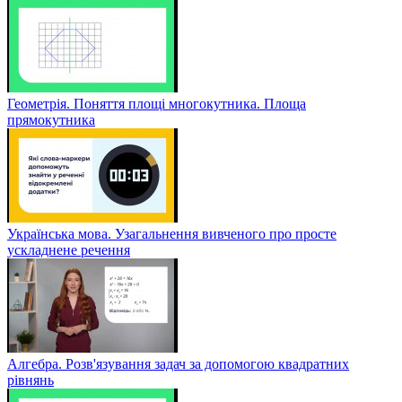
Геометрія. Поняття площі многокутника. Площа
прямокутника
Українська мова. Узагальнення вивченого про просте
ускладнене речення
Алгебра. Розв'язування задач за допомогою квадратних
рівнянь