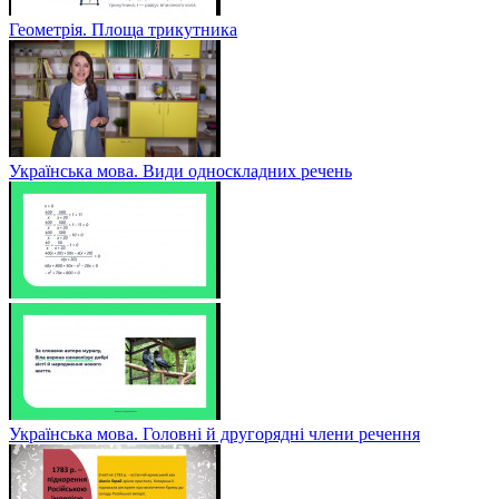
Геометрія. Площа трикутника
Українська мова. Види односкладних речень
Українська мова. Головні й другорядні члени речення