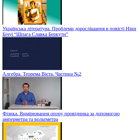
Українська література. Проблеми дорослішання в повісті Ніни
Бічуї “Шпага Славка Беркути”
Алгебра. Теорема Вієта. Частина №2
Фізика. Вимірювання опору провідника за допомогою
амперметра та вольтметра