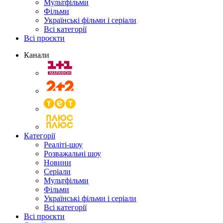
Мультфільми
Фільми
Українські фільми і серіали
Всі категорії
Всі проєкти
Канали
Категорії
Реаліті-шоу
Розважальні шоу
Новини
Серіали
Мультфільми
Фільми
Українські фільми і серіали
Всі категорії
Всі проєкти