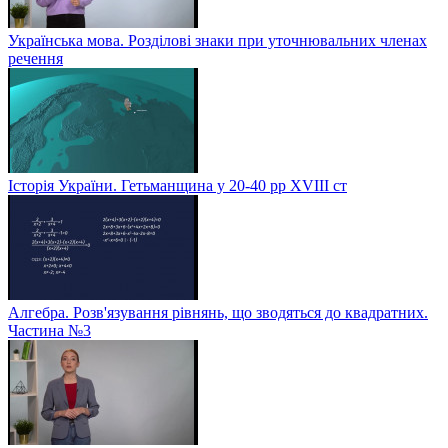
Українська мова. Розділові знаки при уточнювальних членах
речення
Історія України. Гетьманщина у 20-40 рр ХVIIІ ст
Алгебра. Розв'язування рівнянь, що зводяться до квадратних.
Частина №3