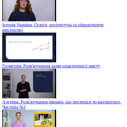
Історія України. Освіта, архітектура та образотворче
мистецтво
Геометрія. Розв'язування задач практичного змісту
Алгебра. Розв'язування рівнянь, що зводяться до квадратних.
Частина №1