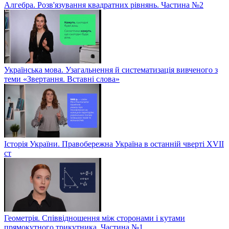
Алгебра. Розв'язування квадратних рівнянь. Частина №2
Українська мова. Узагальнення й систематизація вивченого з
теми «Звертання. Вставні слова»
Історія України. Правобережна Україна в останній чверті XVII
ст
Геометрія. Співвідношення між сторонами і кутами
прямокутного трикутника. Частина №1