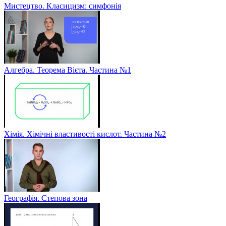
Мистецтво. Класицизм: симфонія
Алгебра. Теорема Вієта. Частина №1
Хімія. Хімічні властивості кислот. Частина №2
Географія. Степова зона