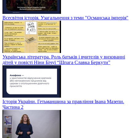
Всесвітня історія. Узагальнення з теми "Османська імперія"
Українська література. Роль батьків і вчителів у вихованні
дітей у повісті Ніни Бічуї “Шпага Славка Беркути”
Історія України. Гетьманщина за правління Івана Мазепи.
Частина 2