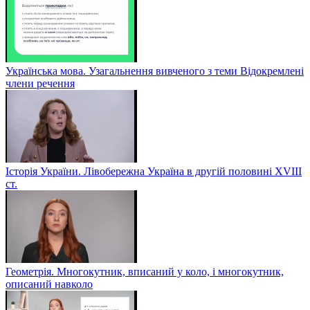
Українська мова. Узагальнення вивченого з теми Відокремлені
члени речення
Історія України. Лівобережна Україна в другій половині ХVIIІ
ст.
Геометрія. Многокутник, вписаний у коло, і многокутник,
описаний навколо