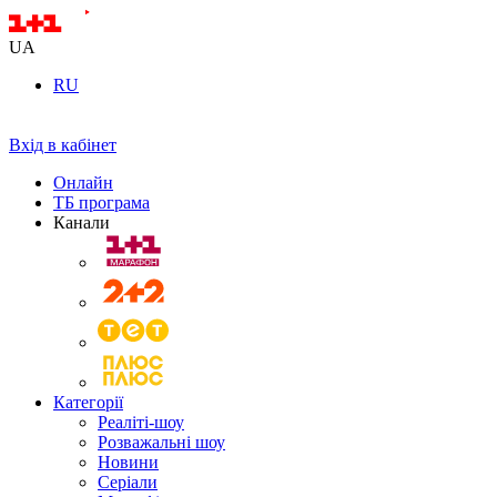
UA
RU
Вхід в кабінет
Онлайн
ТБ програма
Канали
Категорії
Реаліті-шоу
Розважальні шоу
Новини
Серіали