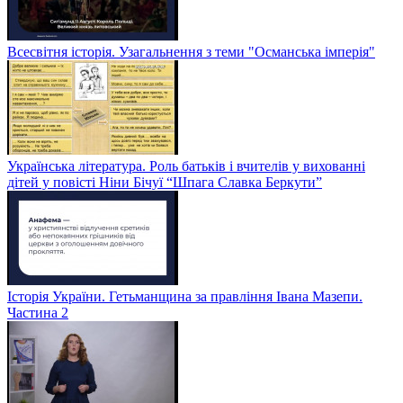
Всесвітня історія. Узагальнення з теми "Османська імперія"
Українська література. Роль батьків і вчителів у вихованні
дітей у повісті Ніни Бічуї “Шпага Славка Беркути”
Історія України. Гетьманщина за правління Івана Мазепи.
Частина 2