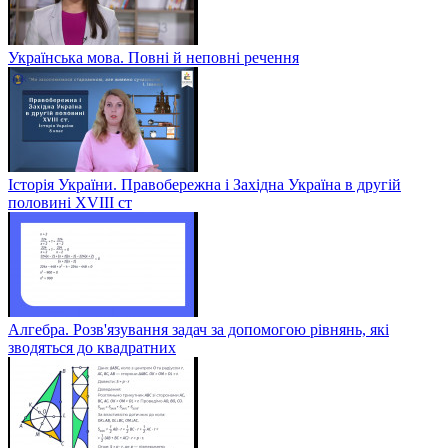
Українська мова. Повні й неповні речення
Історія України. Правобережна і Західна Україна в другій
половині XVIII ст
Алгебра. Розв'язування задач за допомогою рівнянь, які
зводяться до квадратних