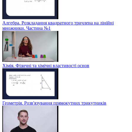
Алгебра. Розкладання квадратного тричлена на лінійні
множники. Частина №1
Хімія. Фізичні та хімічні властивості основ
Геометрія. Розв'язування прямокутних трикутників