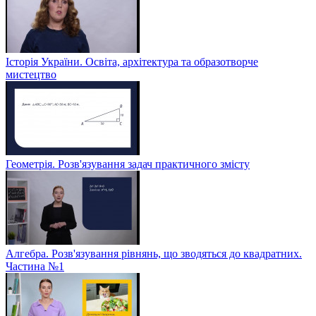
Історія України. Освіта, архітектура та образотворче
мистецтво
Геометрія. Розв'язування задач практичного змісту
Алгебра. Розв'язування рівнянь, що зводяться до квадратних.
Частина №1