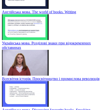
Англійська мова. The world of books. Writing
Українська мова. Розділові знаки при відокремлених
обставинах
Всесвітня історія. Просвітництво і промислова революція
Англійська мова. Discussing favourite books. Speaking