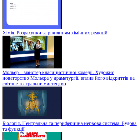
Хімія. Розрахунки за рівнянням хімічних реакцій
Мольєр – майстер класицистичної комедії. Художнє
новаторство Мольєра у драматургії, вплив його відкриттів на
світове театральне мистецтво
Біологія. Центральна та периферична нервова система. Будова
та функції