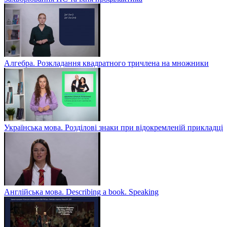
Алгебра. Розкладання квадратного тричлена на множники
Українська мова. Розділові знаки при відокремленій прикладці
Англійська мова. Describing a book. Speaking