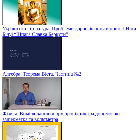
Українська література. Проблеми дорослішання в повісті Ніни
Бічуї “Шпага Славка Беркути”
Алгебра. Теорема Вієта. Частина №2
Фізика. Вимірювання опору провідника за допомогою
амперметра та вольтметра