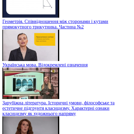
Геометрія. Співвідношення між сторонами і кутами
прямокутного трикутника. Частина №2
Українська мова. Відокремлені означення
Зарубіжна література. Історичні умови, філософське та
естетичне підгрунтя класицизму. Характерні ознаки
класицизму як художнього напряму