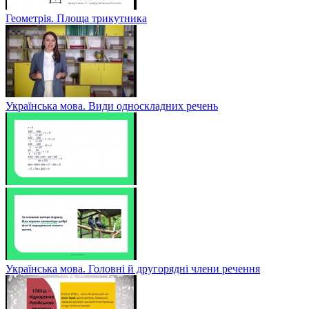
Геометрія. Площа трикутника
Українська мова. Види односкладних речень
Українська мова. Головні й другорядні члени речення