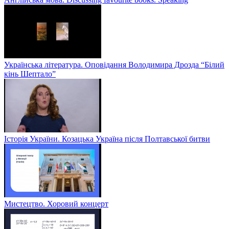
Українська література. Оповідання Володимира Дрозда “Білий
кінь Шептало”
Історія України. Козацька Україна після Полтавської битви
Мистецтво. Хоровий концерт