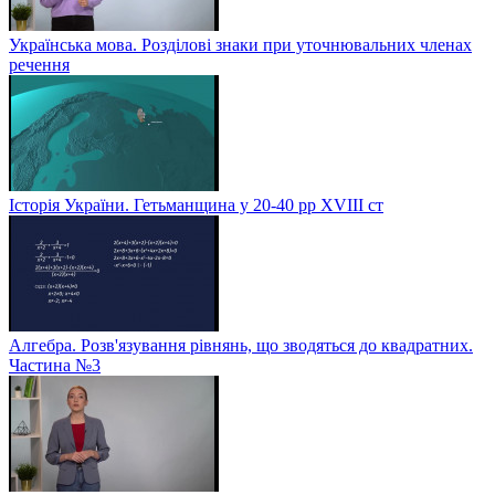
Українська мова. Розділові знаки при уточнювальних членах
речення
Історія України. Гетьманщина у 20-40 рр ХVIIІ ст
Алгебра. Розв'язування рівнянь, що зводяться до квадратних.
Частина №3