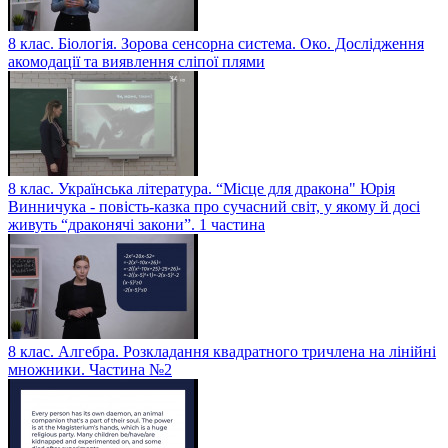
8 клас. Біологія. Зорова сенсорна система. Око. Дослідження
акомодації та виявлення сліпої плями
8 клас. Українська література. “Місце для дракона" Юрія
Винничука - повість-казка про сучасний світ, у якому й досі
живуть “драконячі закони”. 1 частина
8 клас. Алгебра. Розкладання квадратного тричлена на лінійні
множники. Частина №2