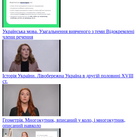
Українська мова. Узагальнення вивченого з теми Відокремлені
члени речення
Історія України. Лівобережна Україна в другій половині ХVIIІ
ст.
Геометрія. Многокутник, вписаний у коло, і многокутник,
описаний навколо