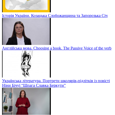
Історія України. Козацька Слобожанщина та Запорозька Січ
Англійська мова. Choosing a book. The Passive Voice of the verb
Українська література. Портрети школярів-підлітків із повісті
Ніни Бічуї “Шпага Славка Беркути”