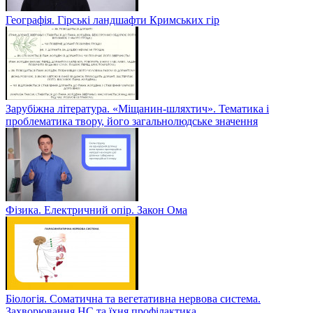
Географія. Гірські ландшафти Кримських гір
Зарубіжна література. «Міщанин-шляхтич». Тематика і
проблематика твору, його загальнолюдське значення
Фізика. Електричний опір. Закон Ома
Біологія. Соматична та вегетативна нервова система.
Захворювання НС та їхня профілактика