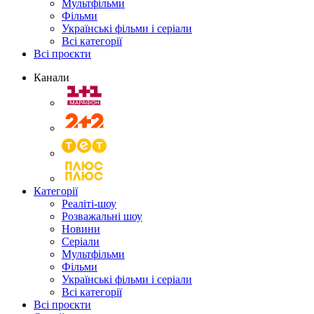
Мультфільми
Фільми
Українські фільми і серіали
Всі категорії
Всі проєкти
Канали
Категорії
Реаліті-шоу
Розважальні шоу
Новини
Серіали
Мультфільми
Фільми
Українські фільми і серіали
Всі категорії
Всі проєкти