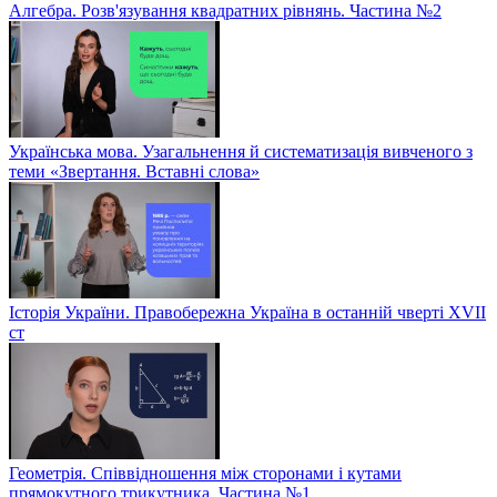
Алгебра. Розв'язування квадратних рівнянь. Частина №2
Українська мова. Узагальнення й систематизація вивченого з
теми «Звертання. Вставні слова»
Історія України. Правобережна Україна в останній чверті XVII
ст
Геометрія. Співвідношення між сторонами і кутами
прямокутного трикутника. Частина №1