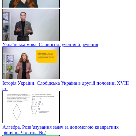
Українська мова. Словосполучення й речення
Історія України. Слобідська Україна в другій половині ХVIIІ
ст.
Алгебра. Розв’язування задач за допомогою квадратних
рівнянь. Частина №2