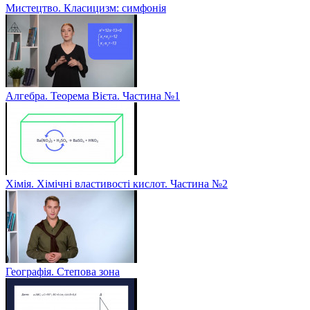
Мистецтво. Класицизм: симфонія
Алгебра. Теорема Вієта. Частина №1
Хімія. Хімічні властивості кислот. Частина №2
Географія. Степова зона