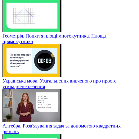
Геометрія. Поняття площі многокутника. Площа
прямокутника
Українська мова. Узагальнення вивченого про просте
ускладнене речення
Алгебра. Розв'язування задач за допомогою квадратних
рівнянь