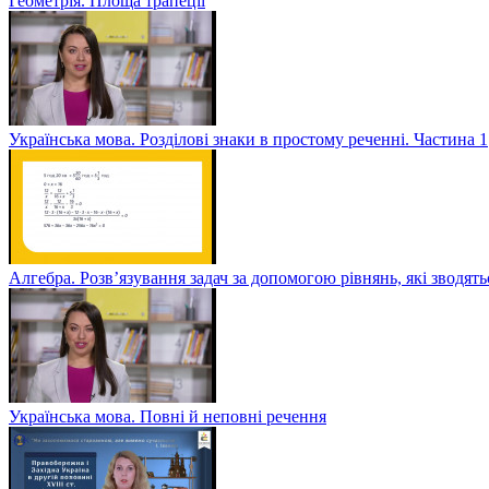
Геометрія. Площа трапеції
Українська мова. Розділові знаки в простому реченні. Частина 1
Алгебра. Розв’язування задач за допомогою рівнянь, які зводять
Українська мова. Повні й неповні речення