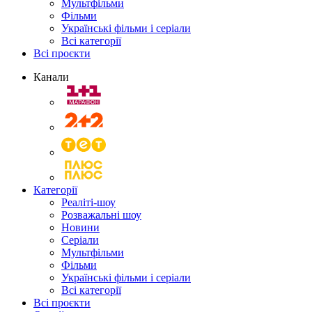
Мультфільми
Фільми
Українські фільми і серіали
Всі категорії
Всі проєкти
Канали
Категорії
Реаліті-шоу
Розважальні шоу
Новини
Серіали
Мультфільми
Фільми
Українські фільми і серіали
Всі категорії
Всі проєкти