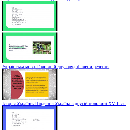
Українська мова. Головні й другорядні члени речення
Історія України. Південна Україна в другій половині ХVІІІ ст.