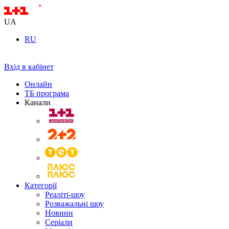
UA
RU
Вхід в кабінет
Онлайн
ТБ програма
Канали
Категорії
Реаліті-шоу
Розважальні шоу
Новини
Серіали