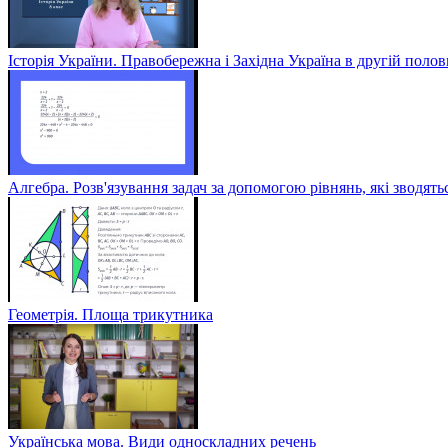
Історія України. Правобережна і Західна Україна в другій полов
Алгебра. Розв'язування задач за допомогою рівнянь, які зводять
Геометрія. Площа трикутника
Українська мова. Види односкладних речень