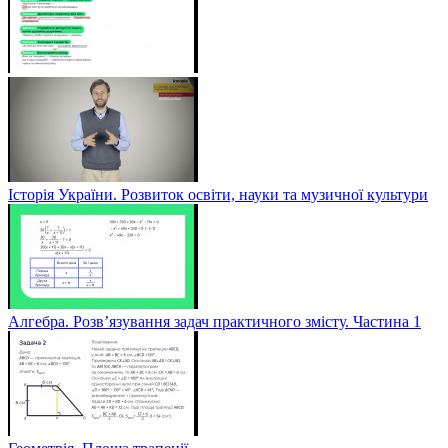
Історія України. Розвиток освіти, науки та музичної культури
Алгебра. Розв’язування задач практичного змісту. Частина 1