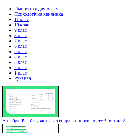
Гімнастика для мозку
Психологічна хвилинка
11 клас
10 клас
9 клас
8 клас
7 клас
6 клас
5 клас
4 клас
3 клас
2 клас
1 клас
Руханка
Алгебра. Розв’язування задач практичного змісту. Частина 2