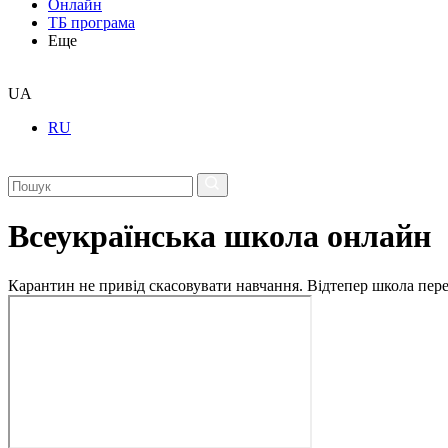
Онлайн
ТБ програма
Еще
UA
RU
Всеукраїнська школа онлайн
Карантин не привід скасовувати навчання. Відтепер школа перех