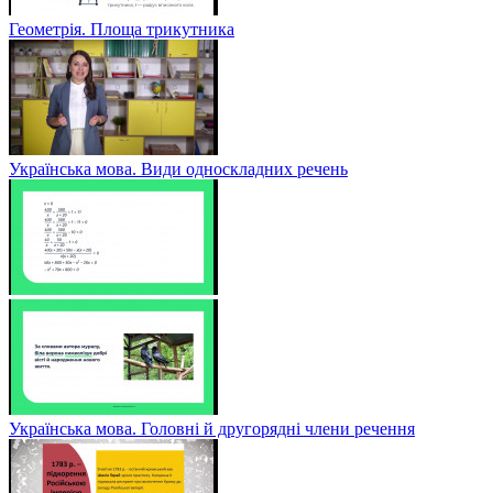
Геометрія. Площа трикутника
Українська мова. Види односкладних речень
Українська мова. Головні й другорядні члени речення