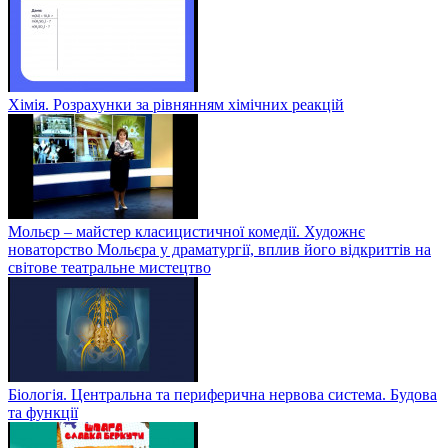
Хімія. Розрахунки за рівнянням хімічних реакцій
Мольєр – майстер класицистичної комедії. Художнє
новаторство Мольєра у драматургії, вплив його відкриттів на
світове театральне мистецтво
Біологія. Центральна та периферична нервова система. Будова
та функції