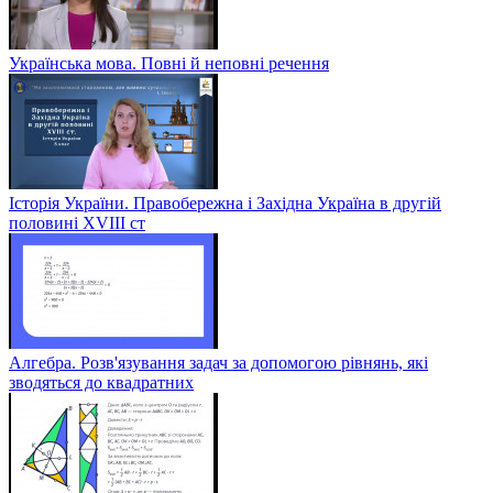
Українська мова. Повні й неповні речення
Історія України. Правобережна і Західна Україна в другій
половині XVIII ст
Алгебра. Розв'язування задач за допомогою рівнянь, які
зводяться до квадратних