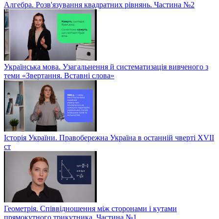
Алгебра. Розв'язування квадратних рівнянь. Частина №2
Українська мова. Узагальнення й систематизація вивченого з
теми «Звертання. Вставні слова»
Історія України. Правобережна Україна в останній чверті XVII
ст
Геометрія. Співвідношення між сторонами і кутами
прямокутного трикутника. Частина №1