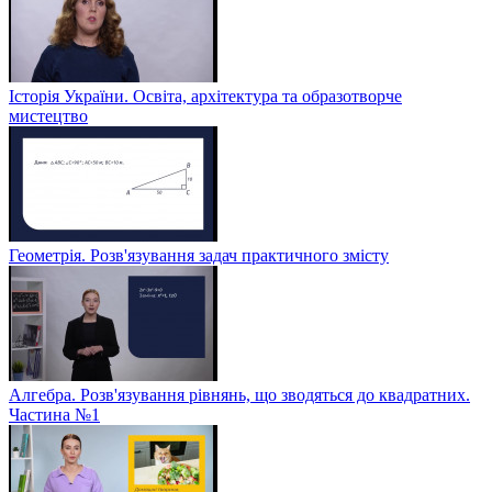
Історія України. Освіта, архітектура та образотворче
мистецтво
Геометрія. Розв'язування задач практичного змісту
Алгебра. Розв'язування рівнянь, що зводяться до квадратних.
Частина №1