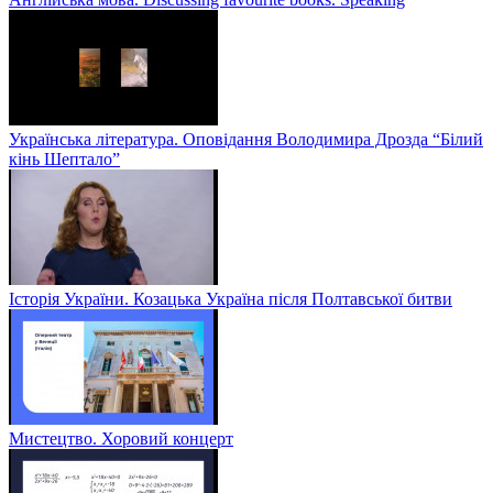
Українська література. Оповідання Володимира Дрозда “Білий
кінь Шептало”
Історія України. Козацька Україна після Полтавської битви
Мистецтво. Хоровий концерт