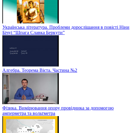
Українська література. Проблеми дорослішання в повісті Ніни
Бічуї “Шпага Славка Беркути”
Алгебра. Теорема Вієта. Частина №2
Фізика. Вимірювання опору провідника за допомогою
амперметра та вольтметра