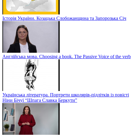
Історія України. Козацька Слобожанщина та Запорозька Січ
Англійська мова. Choosing a book. The Passive Voice of the verb
Українська література. Портрети школярів-підлітків із повісті
Ніни Бічуї “Шпага Славка Беркути”