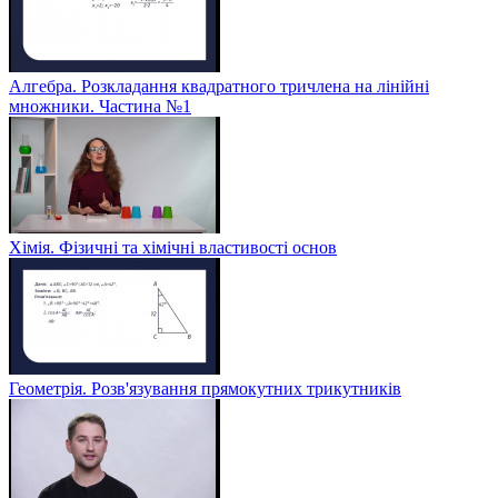
Алгебра. Розкладання квадратного тричлена на лінійні
множники. Частина №1
Хімія. Фізичні та хімічні властивості основ
Геометрія. Розв'язування прямокутних трикутників