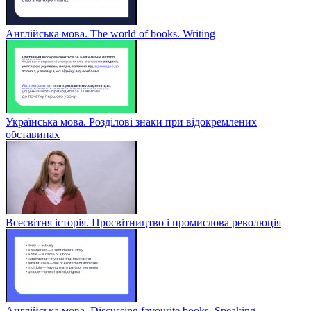
Англійська мова. The world of books. Writing
Українська мова. Розділові знаки при відокремлених
обставинах
Всесвітня історія. Просвітництво і промислова революція
Англійська мова. Discussing favourite books. Speaking