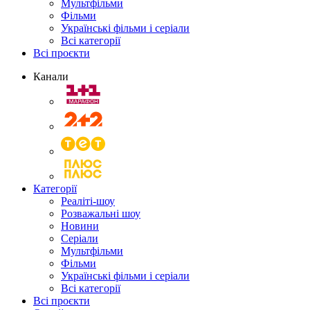
Мультфільми
Фільми
Українські фільми і серіали
Всі категорії
Всі проєкти
Канали
Категорії
Реаліті-шоу
Розважальні шоу
Новини
Серіали
Мультфільми
Фільми
Українські фільми і серіали
Всі категорії
Всі проєкти