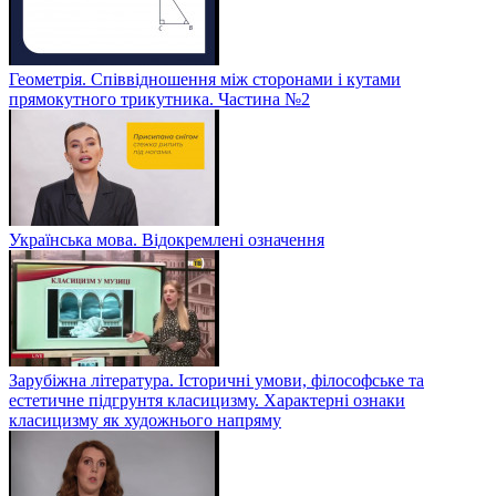
Геометрія. Співвідношення між сторонами і кутами
прямокутного трикутника. Частина №2
Українська мова. Відокремлені означення
Зарубіжна література. Історичні умови, філософське та
естетичне підгрунтя класицизму. Характерні ознаки
класицизму як художнього напряму