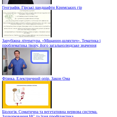
Географія. Гірські ландшафти Кримських гір
Зарубіжна література. «Міщанин-шляхтич». Тематика і
проблематика твору, його загальнолюдське значення
Фізика. Електричний опір. Закон Ома
Біологія. Соматична та вегетативна нервова система.
Захворювання НС та їхня профілактика