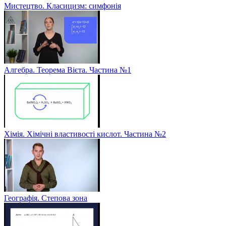
Мистецтво. Класицизм: симфонія
Алгебра. Теорема Вієта. Частина №1
Хімія. Хімічні властивості кислот. Частина №2
Географія. Степова зона