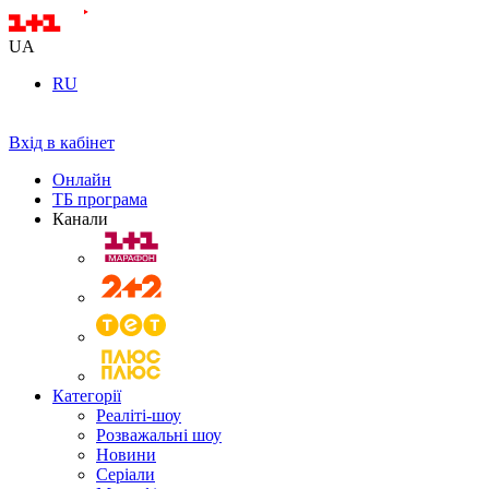
UA
RU
Вхід в кабінет
Онлайн
ТБ програма
Канали
Категорії
Реаліті-шоу
Розважальні шоу
Новини
Серіали