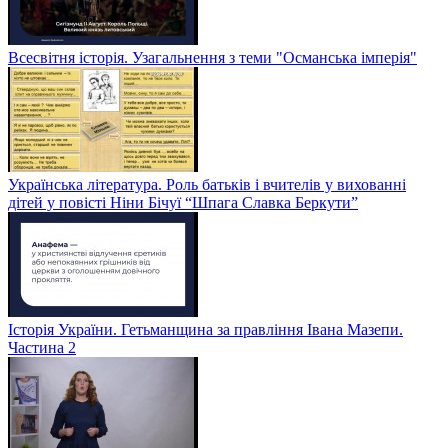
Всесвітня історія. Узагальнення з теми "Османська імперія"
Українська література. Роль батьків і вчителів у вихованні
дітей у повісті Ніни Бічуї “Шпага Славка Беркути”
Історія України. Гетьманщина за правління Івана Мазепи.
Частина 2