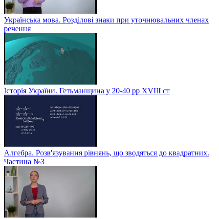
Українська мова. Розділові знаки при уточнювальних членах
речення
Історія України. Гетьманщина у 20-40 рр ХVIIІ ст
Алгебра. Розв'язування рівнянь, що зводяться до квадратних.
Частина №3