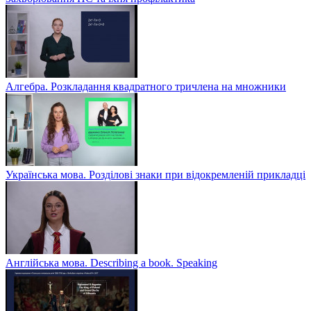
Алгебра. Розкладання квадратного тричлена на множники
Українська мова. Розділові знаки при відокремленій прикладці
Англійська мова. Describing a book. Speaking