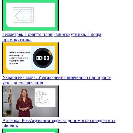
Геометрія. Поняття площі многокутника. Площа
прямокутника
Українська мова. Узагальнення вивченого про просте
ускладнене речення
Алгебра. Розв'язування задач за допомогою квадратних
рівнянь