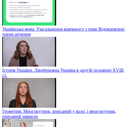
Українська мова. Узагальнення вивченого з теми Відокремлені
члени речення
Історія України. Лівобережна Україна в другій половині ХVIIІ
ст.
Геометрія. Многокутник, вписаний у коло, і многокутник,
описаний навколо