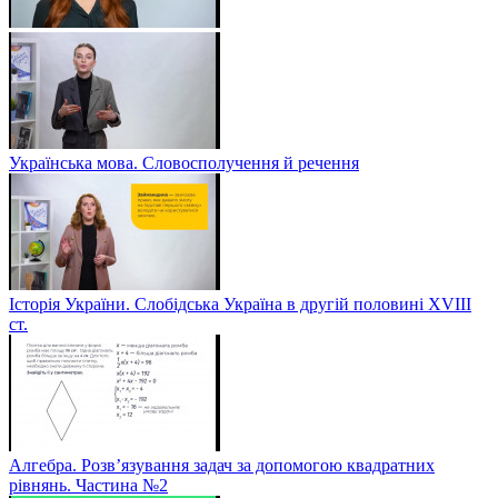
Українська мова. Словосполучення й речення
Історія України. Слобідська Україна в другій половині ХVIIІ
ст.
Алгебра. Розв’язування задач за допомогою квадратних
рівнянь. Частина №2