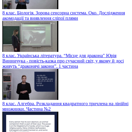
8 клас. Біологія. Зорова сенсорна система. Око. Дослідження
акомодації та виявлення сліпої плями
8 клас. Українська література. “Місце для дракона" Юрія
Винничука - повість-казка про сучасний світ, у якому й досі
живуть “драконячі закони”. 1 частина
8 клас. Алгебра. Розкладання квадратного тричлена на лінійні
множники. Частина №2