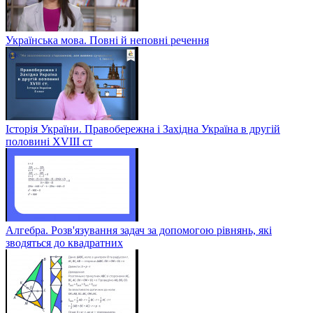
Українська мова. Повні й неповні речення
Історія України. Правобережна і Західна Україна в другій
половині XVIII ст
Алгебра. Розв'язування задач за допомогою рівнянь, які
зводяться до квадратних