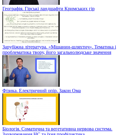
Географія. Гірські ландшафти Кримських гір
Зарубіжна література. «Міщанин-шляхтич». Тематика і
проблематика твору, його загальнолюдське значення
Фізика. Електричний опір. Закон Ома
Біологія. Соматична та вегетативна нервова система.
Захворювання НС та їхня профілактика