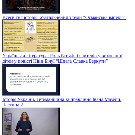
Всесвітня історія. Узагальнення з теми "Османська імперія"
Українська література. Роль батьків і вчителів у вихованні
дітей у повісті Ніни Бічуї “Шпага Славка Беркути”
Історія України. Гетьманщина за правління Івана Мазепи.
Частина 2