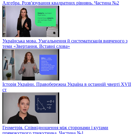
Алгебра. Розв'язування квадратних рівнянь. Частина №2
Українська мова. Узагальнення й систематизація вивченого з
теми «Звертання. Вставні слова»
Історія України. Правобережна Україна в останній чверті XVII
ст
Геометрія. Співвідношення між сторонами і кутами
прямокутного трикутника. Частина №1