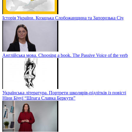
Історія України. Козацька Слобожанщина та Запорозька Січ
Англійська мова. Choosing a book. The Passive Voice of the verb
Українська література. Портрети школярів-підлітків із повісті
Ніни Бічуї “Шпага Славка Беркути”