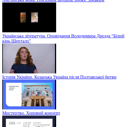
Українська література. Оповідання Володимира Дрозда “Білий
кінь Шептало”
Історія України. Козацька Україна після Полтавської битви
Мистецтво. Хоровий концерт