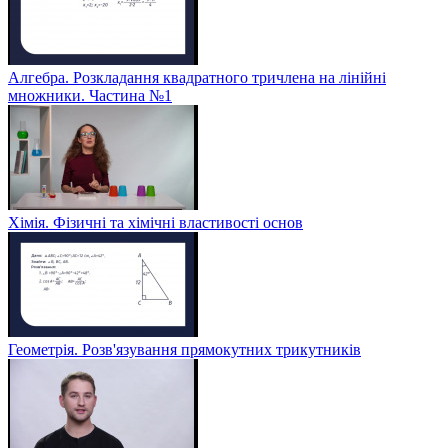
Алгебра. Розкладання квадратного тричлена на лінійні
множники. Частина №1
Хімія. Фізичні та хімічні властивості основ
Геометрія. Розв'язування прямокутних трикутників