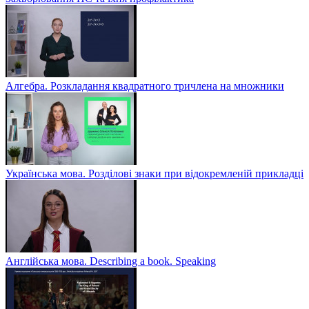
Алгебра. Розкладання квадратного тричлена на множники
Українська мова. Розділові знаки при відокремленій прикладці
Англійська мова. Describing a book. Speaking