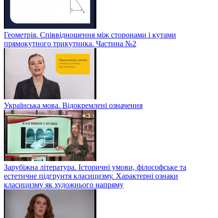
Геометрія. Співвідношення між сторонами і кутами
прямокутного трикутника. Частина №2
Українська мова. Відокремлені означення
Зарубіжна література. Історичні умови, філософське та
естетичне підгрунтя класицизму. Характерні ознаки
класицизму як художнього напряму