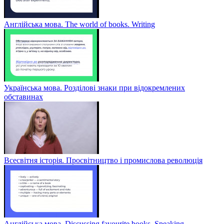
Англійська мова. The world of books. Writing
Українська мова. Розділові знаки при відокремлених
обставинах
Всесвітня історія. Просвітництво і промислова революція
Англійська мова. Discussing favourite books. Speaking