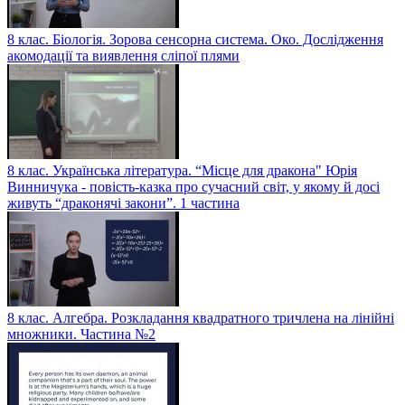
8 клас. Біологія. Зорова сенсорна система. Око. Дослідження
акомодації та виявлення сліпої плями
8 клас. Українська література. “Місце для дракона" Юрія
Винничука - повість-казка про сучасний світ, у якому й досі
живуть “драконячі закони”. 1 частина
8 клас. Алгебра. Розкладання квадратного тричлена на лінійні
множники. Частина №2