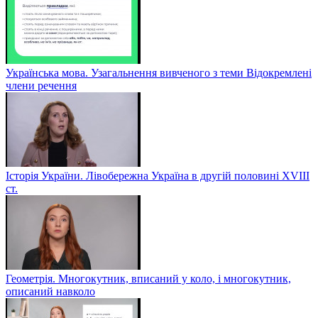
Українська мова. Узагальнення вивченого з теми Відокремлені
члени речення
Історія України. Лівобережна Україна в другій половині ХVIIІ
ст.
Геометрія. Многокутник, вписаний у коло, і многокутник,
описаний навколо