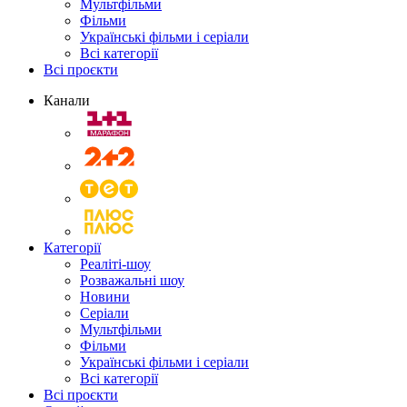
Мультфільми
Фільми
Українські фільми і серіали
Всі категорії
Всі проєкти
Канали
Категорії
Реаліті-шоу
Розважальні шоу
Новини
Серіали
Мультфільми
Фільми
Українські фільми і серіали
Всі категорії
Всі проєкти