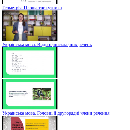
Геометрія. Площа трикутника
Українська мова. Види односкладних речень
Українська мова. Головні й другорядні члени речення