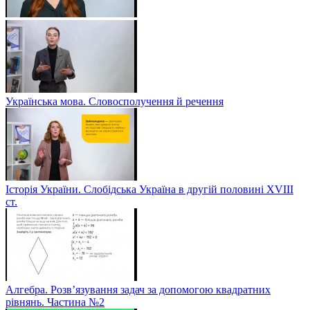
Українська мова. Словосполучення й речення
Історія України. Слобідська Україна в другій половині ХVIIІ
ст.
Алгебра. Розв’язування задач за допомогою квадратних
рівнянь. Частина №2