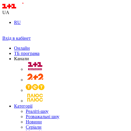
UA
RU
Вхід в кабінет
Онлайн
ТБ програма
Канали
Категорії
Реаліті-шоу
Розважальні шоу
Новини
Серіали