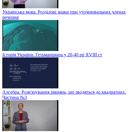
Українська мова. Розділові знаки при уточнювальних членах
речення
Історія України. Гетьманщина у 20-40 рр ХVIIІ ст
Алгебра. Розв'язування рівнянь, що зводяться до квадратних.
Частина №3