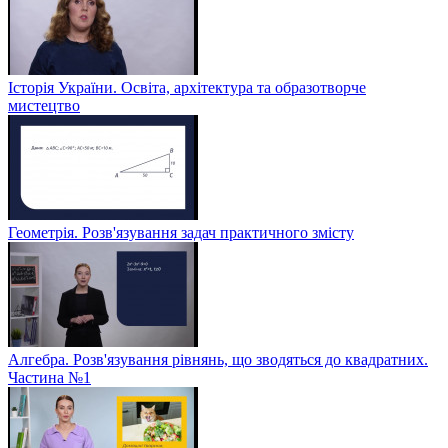
Історія України. Освіта, архітектура та образотворче
мистецтво
Геометрія. Розв'язування задач практичного змісту
Алгебра. Розв'язування рівнянь, що зводяться до квадратних.
Частина №1