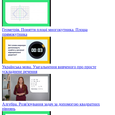
Геометрія. Поняття площі многокутника. Площа
прямокутника
Українська мова. Узагальнення вивченого про просте
ускладнене речення
Алгебра. Розв'язування задач за допомогою квадратних
рівнянь