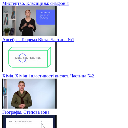
Мистецтво. Класицизм: симфонія
Алгебра. Теорема Вієта. Частина №1
Хімія. Хімічні властивості кислот. Частина №2
Географія. Степова зона