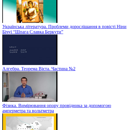
Українська література. Проблеми дорослішання в повісті Ніни
Бічуї “Шпага Славка Беркути”
Алгебра. Теорема Вієта. Частина №2
Фізика. Вимірювання опору провідника за допомогою
амперметра та вольтметра