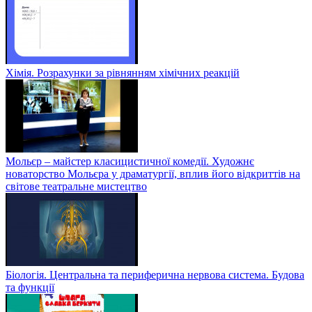
Хімія. Розрахунки за рівнянням хімічних реакцій
Мольєр – майстер класицистичної комедії. Художнє
новаторство Мольєра у драматургії, вплив його відкриттів на
світове театральне мистецтво
Біологія. Центральна та периферична нервова система. Будова
та функції