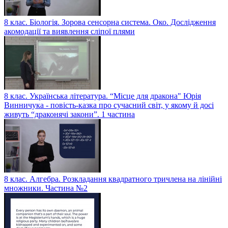
8 клас. Біологія. Зорова сенсорна система. Око. Дослідження
акомодації та виявлення сліпої плями
8 клас. Українська література. “Місце для дракона" Юрія
Винничука - повість-казка про сучасний світ, у якому й досі
живуть “драконячі закони”. 1 частина
8 клас. Алгебра. Розкладання квадратного тричлена на лінійні
множники. Частина №2