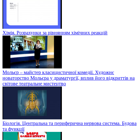
Хімія. Розрахунки за рівнянням хімічних реакцій
Мольєр – майстер класицистичної комедії. Художнє
новаторство Мольєра у драматургії, вплив його відкриттів на
світове театральне мистецтво
Біологія. Центральна та периферична нервова система. Будова
та функції