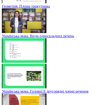
Геометрія. Площа трикутника
Українська мова. Види односкладних речень
Українська мова. Головні й другорядні члени речення