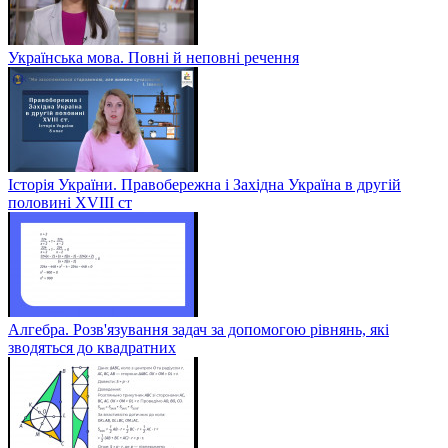
Українська мова. Повні й неповні речення
Історія України. Правобережна і Західна Україна в другій
половині XVIII ст
Алгебра. Розв'язування задач за допомогою рівнянь, які
зводяться до квадратних