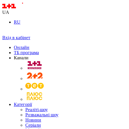
UA
RU
Вхід в кабінет
Онлайн
ТБ програма
Канали
Категорії
Реаліті-шоу
Розважальні шоу
Новини
Серіали