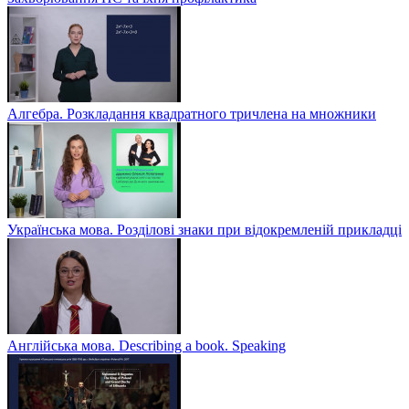
Алгебра. Розкладання квадратного тричлена на множники
Українська мова. Розділові знаки при відокремленій прикладці
Англійська мова. Describing a book. Speaking