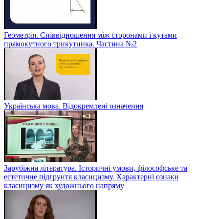
Геометрія. Співвідношення між сторонами і кутами
прямокутного трикутника. Частина №2
Українська мова. Відокремлені означення
Зарубіжна література. Історичні умови, філософське та
естетичне підгрунтя класицизму. Характерні ознаки
класицизму як художнього напряму