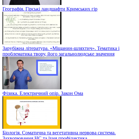
Географія. Гірські ландшафти Кримських гір
Зарубіжна література. «Міщанин-шляхтич». Тематика і
проблематика твору, його загальнолюдське значення
Фізика. Електричний опір. Закон Ома
Біологія. Соматична та вегетативна нервова система.
Захворювання НС та їхня профілактика