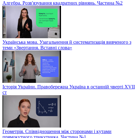
Алгебра. Розв'язування квадратних рівнянь. Частина №2
Українська мова. Узагальнення й систематизація вивченого з
теми «Звертання. Вставні слова»
Історія України. Правобережна Україна в останній чверті XVII
ст
Геометрія. Співвідношення між сторонами і кутами
прямокутного трикутника. Частина №1