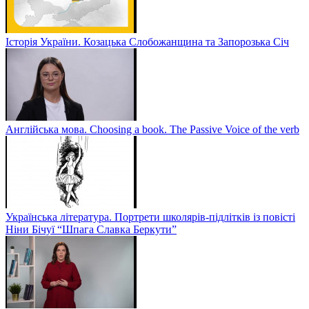
Історія України. Козацька Слобожанщина та Запорозька Січ
Англійська мова. Choosing a book. The Passive Voice of the verb
Українська література. Портрети школярів-підлітків із повісті
Ніни Бічуї “Шпага Славка Беркути”