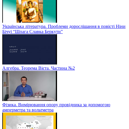
Українська література. Проблеми дорослішання в повісті Ніни
Бічуї “Шпага Славка Беркути”
Алгебра. Теорема Вієта. Частина №2
Фізика. Вимірювання опору провідника за допомогою
амперметра та вольтметра