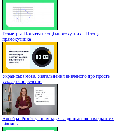
Геометрія. Поняття площі многокутника. Площа
прямокутника
Українська мова. Узагальнення вивченого про просте
ускладнене речення
Алгебра. Розв'язування задач за допомогою квадратних
рівнянь