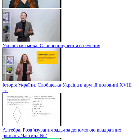
Українська мова. Словосполучення й речення
Історія України. Слобідська Україна в другій половині ХVIIІ
ст.
Алгебра. Розв’язування задач за допомогою квадратних
рівнянь. Частина №2