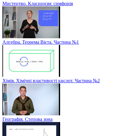
Мистецтво. Класицизм: симфонія
Алгебра. Теорема Вієта. Частина №1
Хімія. Хімічні властивості кислот. Частина №2
Географія. Степова зона