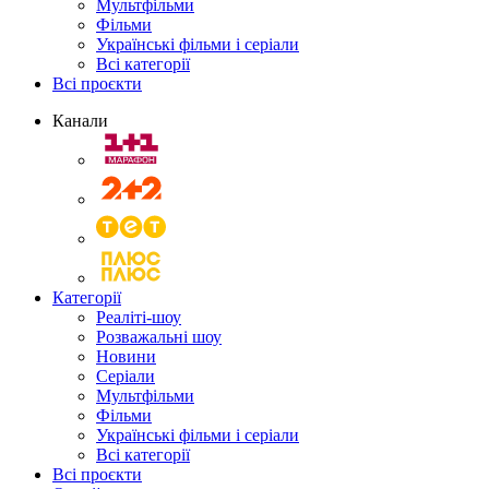
Мультфільми
Фільми
Українські фільми і серіали
Всі категорії
Всі проєкти
Канали
Категорії
Реаліті-шоу
Розважальні шоу
Новини
Серіали
Мультфільми
Фільми
Українські фільми і серіали
Всі категорії
Всі проєкти