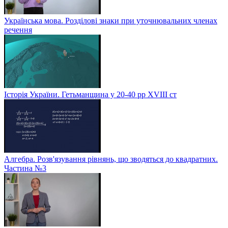
Українська мова. Розділові знаки при уточнювальних членах
речення
Історія України. Гетьманщина у 20-40 рр ХVIIІ ст
Алгебра. Розв'язування рівнянь, що зводяться до квадратних.
Частина №3