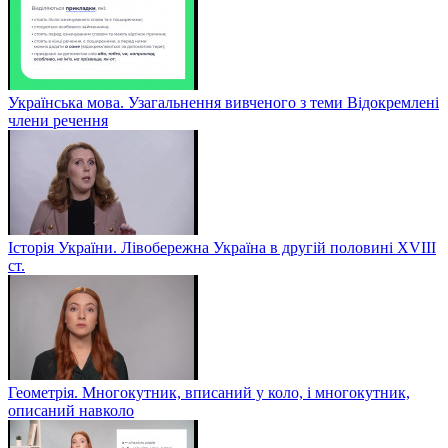
Українська мова. Узагальнення вивченого з теми Відокремлені
члени речення
Історія України. Лівобережна Україна в другій половині ХVIIІ
ст.
Геометрія. Многокутник, вписаний у коло, і многокутник,
описаний навколо