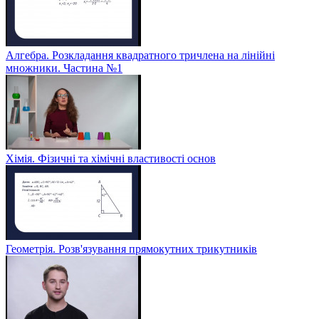
Алгебра. Розкладання квадратного тричлена на лінійні
множники. Частина №1
Хімія. Фізичні та хімічні властивості основ
Геометрія. Розв'язування прямокутних трикутників