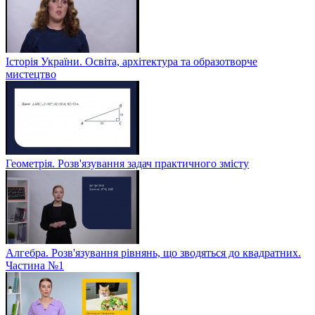
Історія України. Освіта, архітектура та образотворче
мистецтво
Геометрія. Розв'язування задач практичного змісту
Алгебра. Розв'язування рівнянь, що зводяться до квадратних.
Частина №1