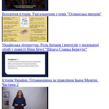
Всесвітня історія. Узагальнення з теми "Османська імперія"
Українська література. Роль батьків і вчителів у вихованні
дітей у повісті Ніни Бічуї “Шпага Славка Беркути”
Історія України. Гетьманщина за правління Івана Мазепи.
Частина 2