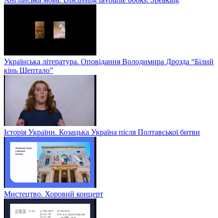
Українська література. Оповідання Володимира Дрозда “Білий
кінь Шептало”
Історія України. Козацька Україна після Полтавської битви
Мистецтво. Хоровий концерт