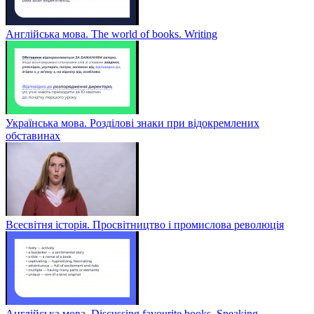
Англійська мова. The world of books. Writing
Українська мова. Розділові знаки при відокремлених
обставинах
Всесвітня історія. Просвітництво і промислова революція
Англійська мова. Discussing favourite books. Speaking