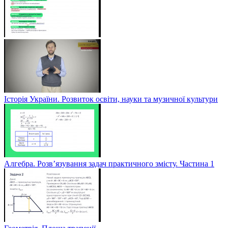
Історія України. Розвиток освіти, науки та музичної культури
Алгебра. Розв’язування задач практичного змісту. Частина 1