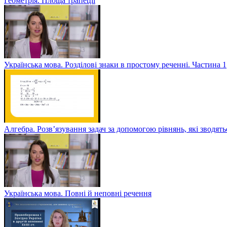
Геометрія. Площа трапеції
Українська мова. Розділові знаки в простому реченні. Частина 1
Алгебра. Розв’язування задач за допомогою рівнянь, які зводять
Українська мова. Повні й неповні речення