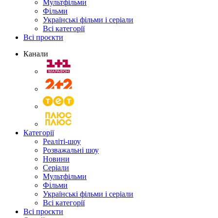
Мультфільми
Фільми
Українські фільми і серіали
Всі категорії
Всі проєкти
Канали
Категорії
Реаліті-шоу
Розважальні шоу
Новини
Серіали
Мультфільми
Фільми
Українські фільми і серіали
Всі категорії
Всі проєкти