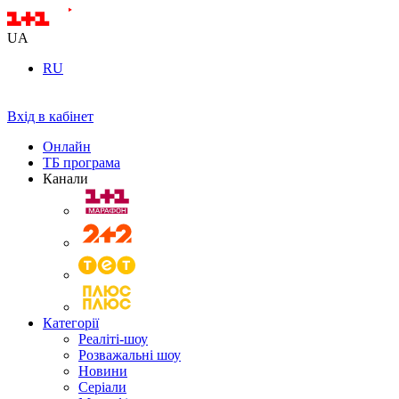
UA
RU
Вхід в кабінет
Онлайн
ТБ програма
Канали
Категорії
Реаліті-шоу
Розважальні шоу
Новини
Серіали