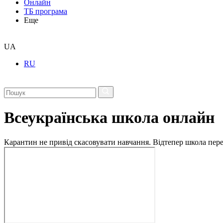
Онлайн
ТБ програма
Еще
UA
RU
Всеукраїнська школа онлайн
Карантин не привід скасовувати навчання. Відтепер школа перех