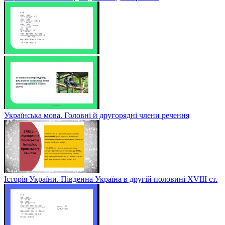
Українська мова. Головні й другорядні члени речення
Історія України. Південна Україна в другій половині ХVІІІ ст.