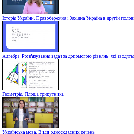
Історія України. Правобережна і Західна Україна в другій полов
Алгебра. Розв'язування задач за допомогою рівнянь, які зводять
Геометрія. Площа трикутника
Українська мова. Види односкладних речень