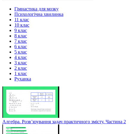
Гімнастика для мозку
Психологічна хвилинка
11 клас
10 клас
9 клас
8 клас
7 клас
6 клас
5 клас
4 клас
3 клас
2 клас
1 клас
Руханка
Алгебра. Розв’язування задач практичного змісту. Частина 2