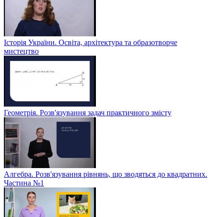
Історія України. Освіта, архітектура та образотворче
мистецтво
Геометрія. Розв'язування задач практичного змісту
Алгебра. Розв'язування рівнянь, що зводяться до квадратних.
Частина №1