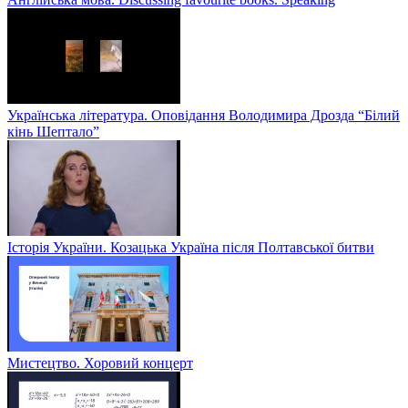
Українська література. Оповідання Володимира Дрозда “Білий
кінь Шептало”
Історія України. Козацька Україна після Полтавської битви
Мистецтво. Хоровий концерт