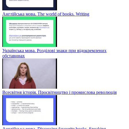
Англійська мова. The world of books. Writing
Українська мова. Розділові знаки при відокремлених
обставинах
Всесвітня історія. Просвітництво і промислова революція
Англійська мова. Discussing favourite books. Speaking