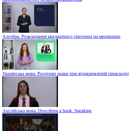
Алгебра. Розкладання квадратного тричлена на множники
Українська мова. Розділові знаки при відокремленій прикладці
Англійська мова. Describing a book. Speaking