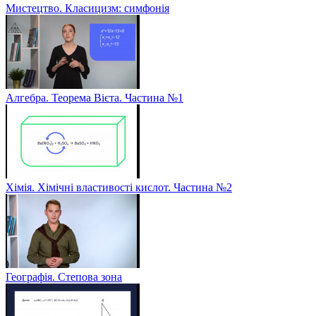
Мистецтво. Класицизм: симфонія
Алгебра. Теорема Вієта. Частина №1
Хімія. Хімічні властивості кислот. Частина №2
Географія. Степова зона