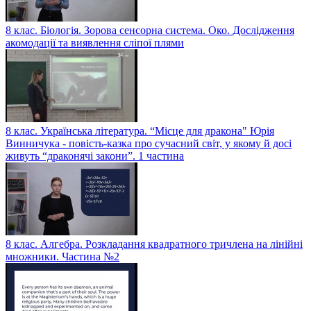
8 клас. Біологія. Зорова сенсорна система. Око. Дослідження
акомодації та виявлення сліпої плями
8 клас. Українська література. “Місце для дракона" Юрія
Винничука - повість-казка про сучасний світ, у якому й досі
живуть “драконячі закони”. 1 частина
8 клас. Алгебра. Розкладання квадратного тричлена на лінійні
множники. Частина №2