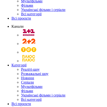
Мультфільми
Фільми
Українські фільми і серіали
Всі категорії
Всі проєкти
Канали
Категорії
Реаліті-шоу
Розважальні шоу
Новини
Серіали
Мультфільми
Фільми
Українські фільми і серіали
Всі категорії
Всі проєкти