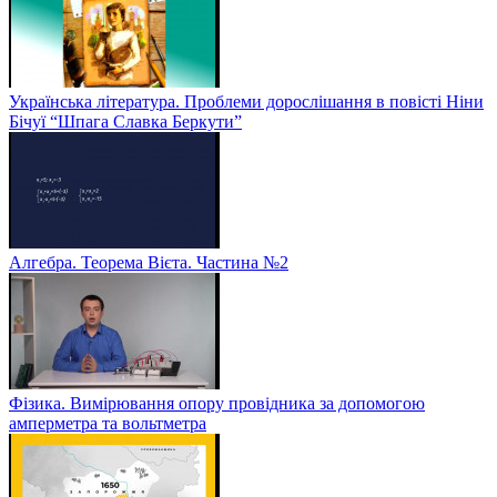
Українська література. Проблеми дорослішання в повісті Ніни
Бічуї “Шпага Славка Беркути”
Алгебра. Теорема Вієта. Частина №2
Фізика. Вимірювання опору провідника за допомогою
амперметра та вольтметра