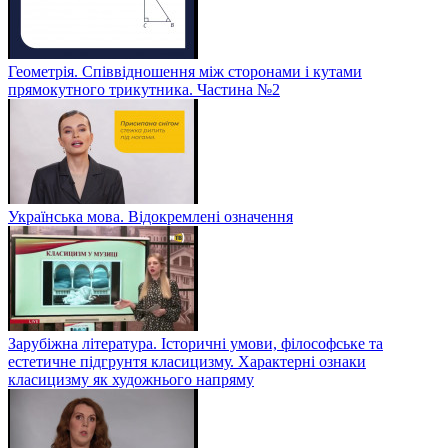
Геометрія. Співвідношення між сторонами і кутами
прямокутного трикутника. Частина №2
Українська мова. Відокремлені означення
Зарубіжна література. Історичні умови, філософське та
естетичне підгрунтя класицизму. Характерні ознаки
класицизму як художнього напряму