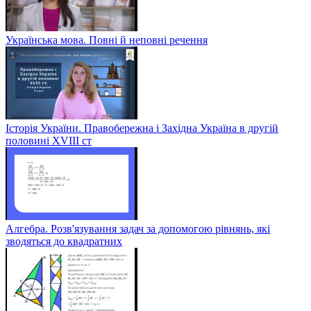
Українська мова. Повні й неповні речення
Історія України. Правобережна і Західна Україна в другій
половині XVIII ст
Алгебра. Розв'язування задач за допомогою рівнянь, які
зводяться до квадратних