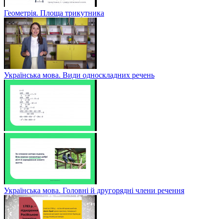
Геометрія. Площа трикутника
Українська мова. Види односкладних речень
Українська мова. Головні й другорядні члени речення