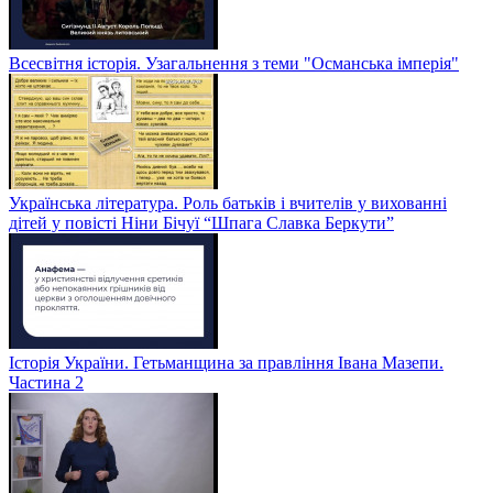
Всесвітня історія. Узагальнення з теми "Османська імперія"
Українська література. Роль батьків і вчителів у вихованні
дітей у повісті Ніни Бічуї “Шпага Славка Беркути”
Історія України. Гетьманщина за правління Івана Мазепи.
Частина 2