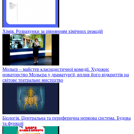
Хімія. Розрахунки за рівнянням хімічних реакцій
Мольєр – майстер класицистичної комедії. Художнє
новаторство Мольєра у драматургії, вплив його відкриттів на
світове театральне мистецтво
Біологія. Центральна та периферична нервова система. Будова
та функції