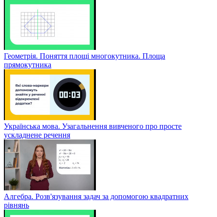
Геометрія. Поняття площі многокутника. Площа
прямокутника
Українська мова. Узагальнення вивченого про просте
ускладнене речення
Алгебра. Розв'язування задач за допомогою квадратних
рівнянь