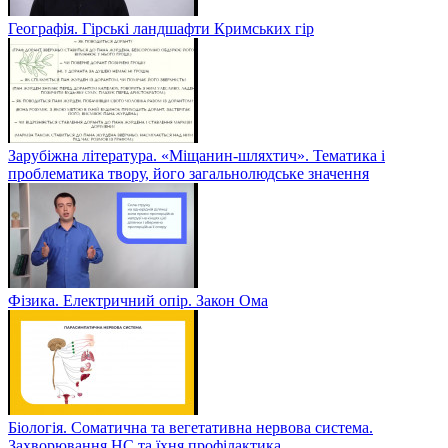
Географія. Гірські ландшафти Кримських гір
Зарубіжна література. «Міщанин-шляхтич». Тематика і
проблематика твору, його загальнолюдське значення
Фізика. Електричний опір. Закон Ома
Біологія. Соматична та вегетативна нервова система.
Захворювання НС та їхня профілактика