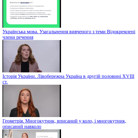
Українська мова. Узагальнення вивченого з теми Відокремлені
члени речення
Історія України. Лівобережна Україна в другій половині ХVIIІ
ст.
Геометрія. Многокутник, вписаний у коло, і многокутник,
описаний навколо