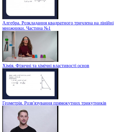
Алгебра. Розкладання квадратного тричлена на лінійні
множники. Частина №1
Хімія. Фізичні та хімічні властивості основ
Геометрія. Розв'язування прямокутних трикутників