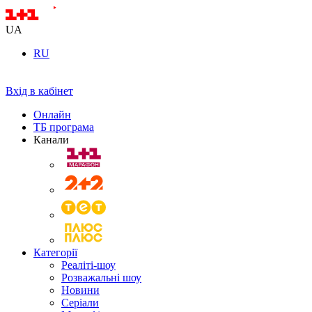
UA
RU
Вхід в кабінет
Онлайн
ТБ програма
Канали
Категорії
Реаліті-шоу
Розважальні шоу
Новини
Серіали