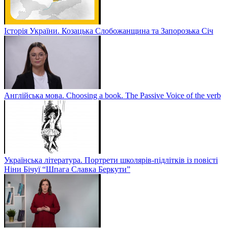
Історія України. Козацька Слобожанщина та Запорозька Січ
Англійська мова. Choosing a book. The Passive Voice of the verb
Українська література. Портрети школярів-підлітків із повісті
Ніни Бічуї “Шпага Славка Беркути”