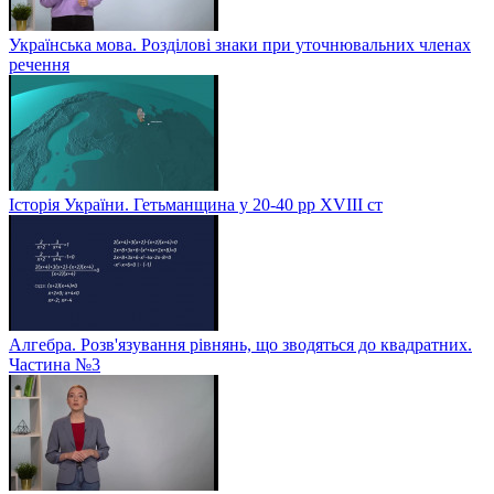
Українська мова. Розділові знаки при уточнювальних членах
речення
Історія України. Гетьманщина у 20-40 рр ХVIIІ ст
Алгебра. Розв'язування рівнянь, що зводяться до квадратних.
Частина №3