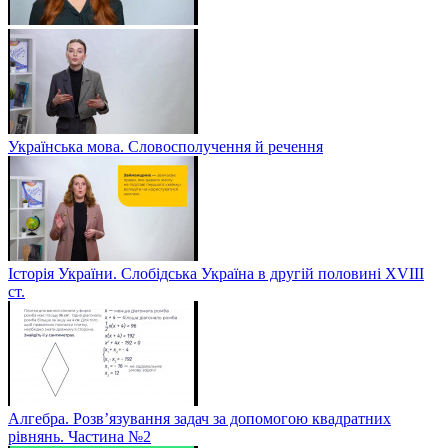
Українська мова. Словосполучення й речення
Історія України. Слобідська Україна в другій половині ХVIIІ
ст.
Алгебра. Розв’язування задач за допомогою квадратних
рівнянь. Частина №2