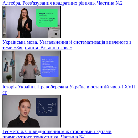
Алгебра. Розв'язування квадратних рівнянь. Частина №2
Українська мова. Узагальнення й систематизація вивченого з
теми «Звертання. Вставні слова»
Історія України. Правобережна Україна в останній чверті XVII
ст
Геометрія. Співвідношення між сторонами і кутами
прямокутного трикутника. Частина №1