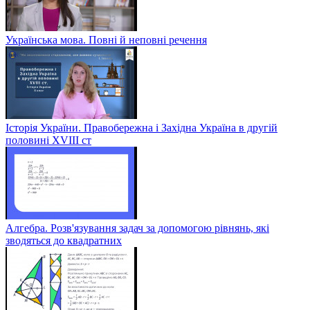
Українська мова. Повні й неповні речення
Історія України. Правобережна і Західна Україна в другій
половині XVIII ст
Алгебра. Розв'язування задач за допомогою рівнянь, які
зводяться до квадратних