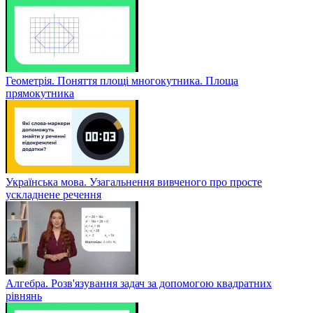
Геометрія. Поняття площі многокутника. Площа
прямокутника
Українська мова. Узагальнення вивченого про просте
ускладнене речення
Алгебра. Розв'язування задач за допомогою квадратних
рівнянь