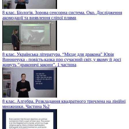
8 клас. Біологія. Зорова сенсорна система. Око. Дослідження
акомодації та виявлення сліпої плями
8 клас. Українська література. “Місце для дракона" Юрія
Винничука - повість-казка про сучасний світ, у якому й досі
живуть “драконячі закони”. 1 частина
8 клас. Алгебра. Розкладання квадратного тричлена на лінійні
множники. Частина №2