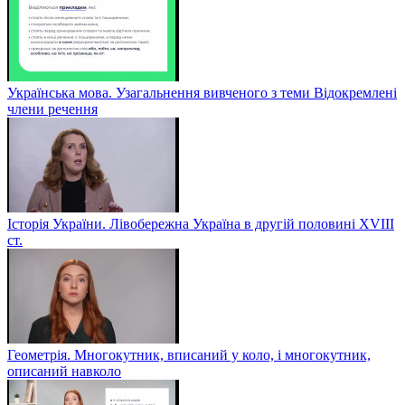
Українська мова. Узагальнення вивченого з теми Відокремлені
члени речення
Історія України. Лівобережна Україна в другій половині ХVIIІ
ст.
Геометрія. Многокутник, вписаний у коло, і многокутник,
описаний навколо