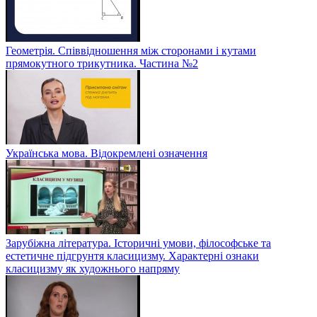
Геометрія. Співвідношення між сторонами і кутами
прямокутного трикутника. Частина №2
Українська мова. Відокремлені означення
Зарубіжна література. Історичні умови, філософське та
естетичне підгрунтя класицизму. Характерні ознаки
класицизму як художнього напряму