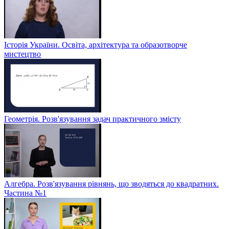
Історія України. Освіта, архітектура та образотворче
мистецтво
Геометрія. Розв'язування задач практичного змісту
Алгебра. Розв'язування рівнянь, що зводяться до квадратних.
Частина №1