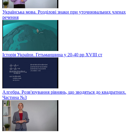
Українська мова. Розділові знаки при уточнювальних членах
речення
Історія України. Гетьманщина у 20-40 рр ХVIIІ ст
Алгебра. Розв'язування рівнянь, що зводяться до квадратних.
Частина №3