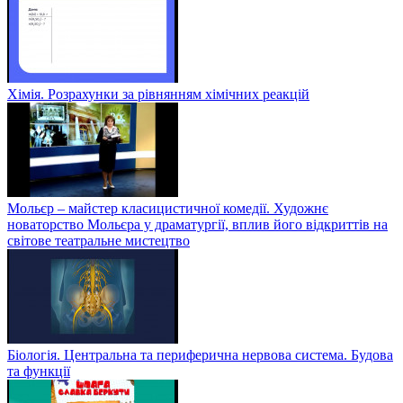
Хімія. Розрахунки за рівнянням хімічних реакцій
Мольєр – майстер класицистичної комедії. Художнє
новаторство Мольєра у драматургії, вплив його відкриттів на
світове театральне мистецтво
Біологія. Центральна та периферична нервова система. Будова
та функції