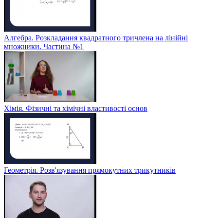
Алгебра. Розкладання квадратного тричлена на лінійні
множники. Частина №1
Хімія. Фізичні та хімічні властивості основ
Геометрія. Розв'язування прямокутних трикутників