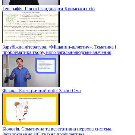
Географія. Гірські ландшафти Кримських гір
Зарубіжна література. «Міщанин-шляхтич». Тематика і
проблематика твору, його загальнолюдське значення
Фізика. Електричний опір. Закон Ома
Біологія. Соматична та вегетативна нервова система.
Захворювання НС та їхня профілактика