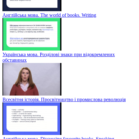
Англійська мова. The world of books. Writing
Українська мова. Розділові знаки при відокремлених
обставинах
Всесвітня історія. Просвітництво і промислова революція
Англійська мова. Discussing favourite books. Speaking