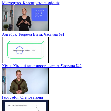
Мистецтво. Класицизм: симфонія
Алгебра. Теорема Вієта. Частина №1
Хімія. Хімічні властивості кислот. Частина №2
Географія. Степова зона