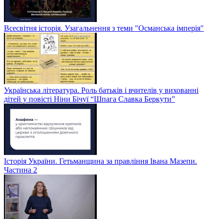
Всесвітня історія. Узагальнення з теми "Османська імперія"
Українська література. Роль батьків і вчителів у вихованні
дітей у повісті Ніни Бічуї “Шпага Славка Беркути”
Історія України. Гетьманщина за правління Івана Мазепи.
Частина 2