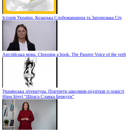
Історія України. Козацька Слобожанщина та Запорозька Січ
Англійська мова. Choosing a book. The Passive Voice of the verb
Українська література. Портрети школярів-підлітків із повісті
Ніни Бічуї “Шпага Славка Беркути”