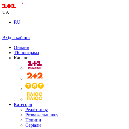
UA
RU
Вхід в кабінет
Онлайн
ТБ програма
Канали
Категорії
Реаліті-шоу
Розважальні шоу
Новини
Серіали