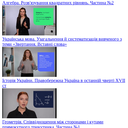
Алгебра. Розв'язування квадратних рівнянь. Частина №2
Українська мова. Узагальнення й систематизація вивченого з
теми «Звертання. Вставні слова»
Історія України. Правобережна Україна в останній чверті XVII
ст
Геометрія. Співвідношення між сторонами і кутами
прямокутного трикутника. Частина №1