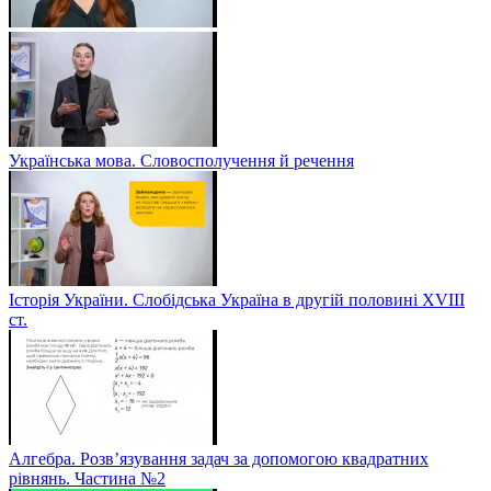
Українська мова. Словосполучення й речення
Історія України. Слобідська Україна в другій половині ХVIIІ
ст.
Алгебра. Розв’язування задач за допомогою квадратних
рівнянь. Частина №2