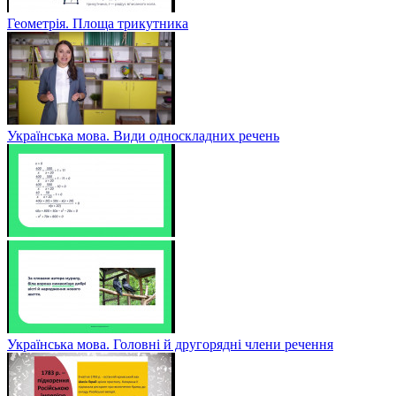
Геометрія. Площа трикутника
Українська мова. Види односкладних речень
Українська мова. Головні й другорядні члени речення