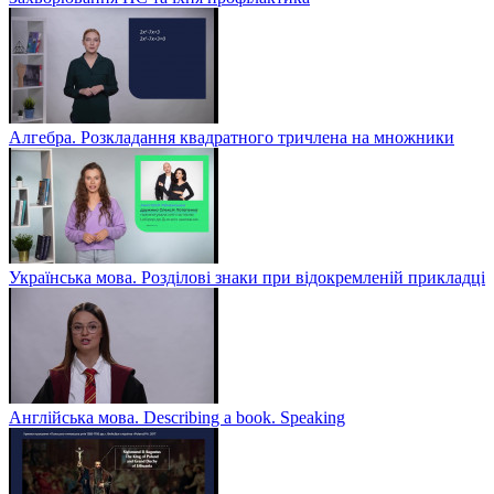
Алгебра. Розкладання квадратного тричлена на множники
Українська мова. Розділові знаки при відокремленій прикладці
Англійська мова. Describing a book. Speaking