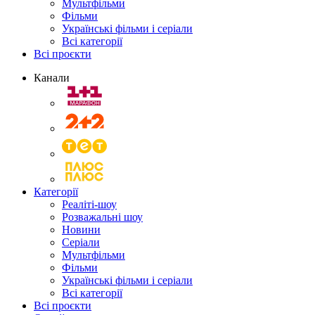
Мультфільми
Фільми
Українські фільми і серіали
Всі категорії
Всі проєкти
Канали
Категорії
Реаліті-шоу
Розважальні шоу
Новини
Серіали
Мультфільми
Фільми
Українські фільми і серіали
Всі категорії
Всі проєкти