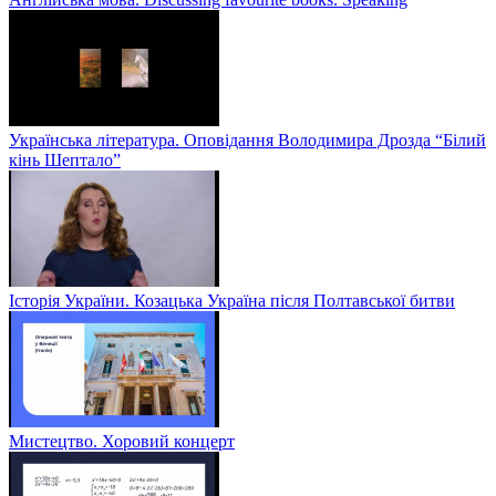
Українська література. Оповідання Володимира Дрозда “Білий
кінь Шептало”
Історія України. Козацька Україна після Полтавської битви
Мистецтво. Хоровий концерт