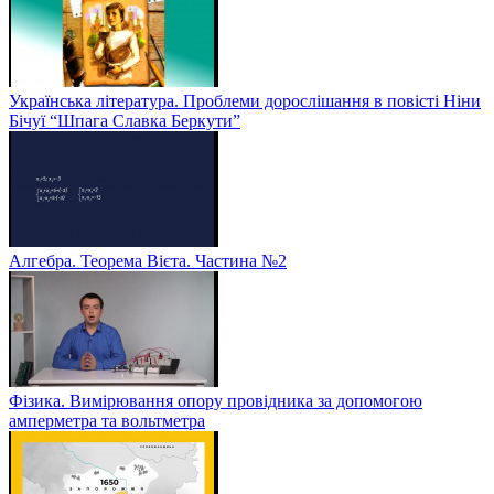
Українська література. Проблеми дорослішання в повісті Ніни
Бічуї “Шпага Славка Беркути”
Алгебра. Теорема Вієта. Частина №2
Фізика. Вимірювання опору провідника за допомогою
амперметра та вольтметра