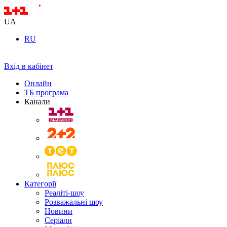
UA
RU
Вхід в кабінет
Онлайн
ТБ програма
Канали
Категорії
Реаліті-шоу
Розважальні шоу
Новини
Серіали