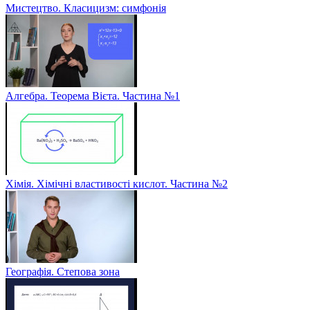
Мистецтво. Класицизм: симфонія
Алгебра. Теорема Вієта. Частина №1
Хімія. Хімічні властивості кислот. Частина №2
Географія. Степова зона