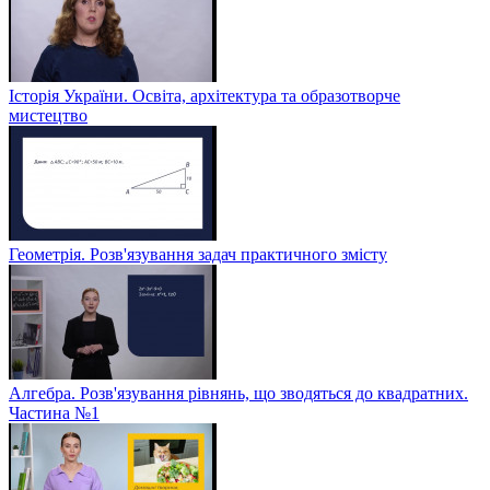
Історія України. Освіта, архітектура та образотворче
мистецтво
Геометрія. Розв'язування задач практичного змісту
Алгебра. Розв'язування рівнянь, що зводяться до квадратних.
Частина №1