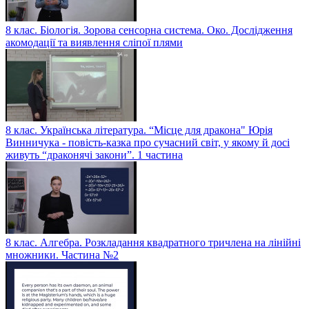
8 клас. Біологія. Зорова сенсорна система. Око. Дослідження
акомодації та виявлення сліпої плями
8 клас. Українська література. “Місце для дракона" Юрія
Винничука - повість-казка про сучасний світ, у якому й досі
живуть “драконячі закони”. 1 частина
8 клас. Алгебра. Розкладання квадратного тричлена на лінійні
множники. Частина №2