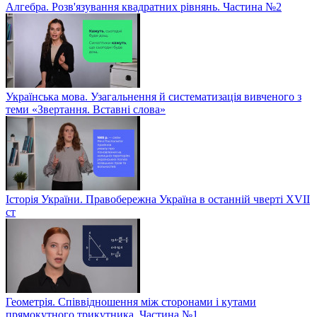
Алгебра. Розв'язування квадратних рівнянь. Частина №2
Українська мова. Узагальнення й систематизація вивченого з
теми «Звертання. Вставні слова»
Історія України. Правобережна Україна в останній чверті XVII
ст
Геометрія. Співвідношення між сторонами і кутами
прямокутного трикутника. Частина №1