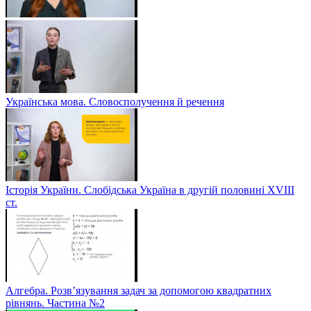
Українська мова. Словосполучення й речення
Історія України. Слобідська Україна в другій половині ХVIIІ
ст.
Алгебра. Розв’язування задач за допомогою квадратних
рівнянь. Частина №2