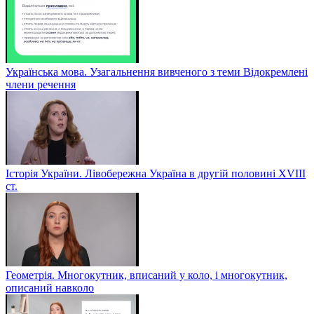
Українська мова. Узагальнення вивченого з теми Відокремлені
члени речення
Історія України. Лівобережна Україна в другій половині ХVIIІ
ст.
Геометрія. Многокутник, вписаний у коло, і многокутник,
описаний навколо