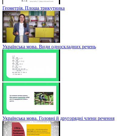
Геометрія. Площа трикутника
Українська мова. Види односкладних речень
Українська мова. Головні й другорядні члени речення