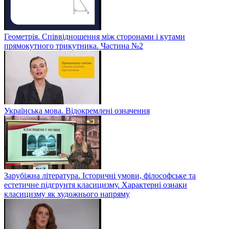
Геометрія. Співвідношення між сторонами і кутами
прямокутного трикутника. Частина №2
Українська мова. Відокремлені означення
Зарубіжна література. Історичні умови, філософське та
естетичне підгрунтя класицизму. Характерні ознаки
класицизму як художнього напряму