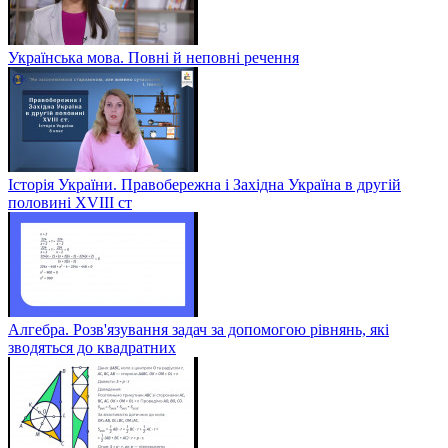
Українська мова. Повні й неповні речення
Історія України. Правобережна і Західна Україна в другій
половині XVIII ст
Алгебра. Розв'язування задач за допомогою рівнянь, які
зводяться до квадратних