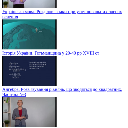
Українська мова. Розділові знаки при уточнювальних членах
речення
Історія України. Гетьманщина у 20-40 рр ХVIIІ ст
Алгебра. Розв'язування рівнянь, що зводяться до квадратних.
Частина №3