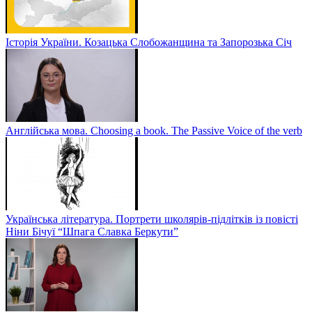
Історія України. Козацька Слобожанщина та Запорозька Січ
Англійська мова. Choosing a book. The Passive Voice of the verb
Українська література. Портрети школярів-підлітків із повісті
Ніни Бічуї “Шпага Славка Беркути”