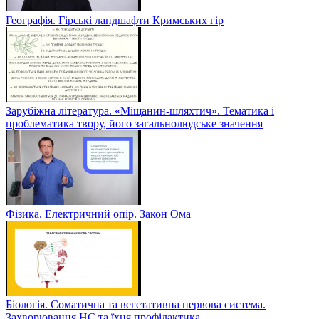
Географія. Гірські ландшафти Кримських гір
Зарубіжна література. «Міщанин-шляхтич». Тематика і
проблематика твору, його загальнолюдське значення
Фізика. Електричний опір. Закон Ома
Біологія. Соматична та вегетативна нервова система.
Захворювання НС та їхня профілактика