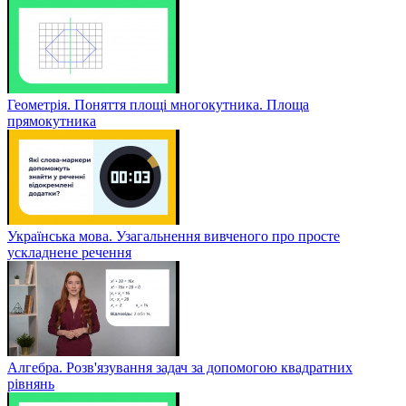
Геометрія. Поняття площі многокутника. Площа
прямокутника
Українська мова. Узагальнення вивченого про просте
ускладнене речення
Алгебра. Розв'язування задач за допомогою квадратних
рівнянь