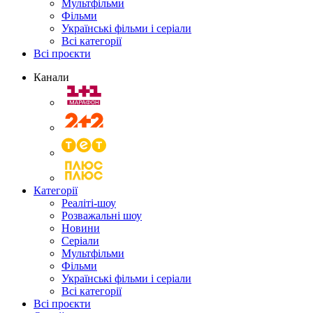
Мультфільми
Фільми
Українські фільми і серіали
Всі категорії
Всі проєкти
Канали
Категорії
Реаліті-шоу
Розважальні шоу
Новини
Серіали
Мультфільми
Фільми
Українські фільми і серіали
Всі категорії
Всі проєкти