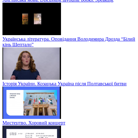
Українська література. Оповідання Володимира Дрозда “Білий
кінь Шептало”
Історія України. Козацька Україна після Полтавської битви
Мистецтво. Хоровий концерт