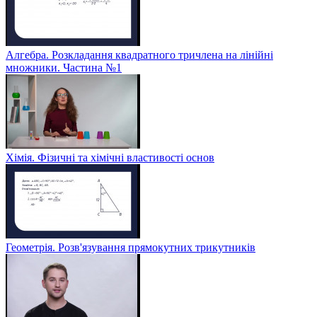
Алгебра. Розкладання квадратного тричлена на лінійні
множники. Частина №1
Хімія. Фізичні та хімічні властивості основ
Геометрія. Розв'язування прямокутних трикутників