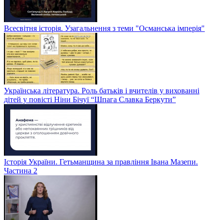
Всесвітня історія. Узагальнення з теми "Османська імперія"
Українська література. Роль батьків і вчителів у вихованні
дітей у повісті Ніни Бічуї “Шпага Славка Беркути”
Історія України. Гетьманщина за правління Івана Мазепи.
Частина 2