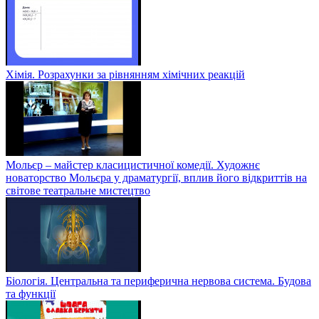
Хімія. Розрахунки за рівнянням хімічних реакцій
Мольєр – майстер класицистичної комедії. Художнє
новаторство Мольєра у драматургії, вплив його відкриттів на
світове театральне мистецтво
Біологія. Центральна та периферична нервова система. Будова
та функції