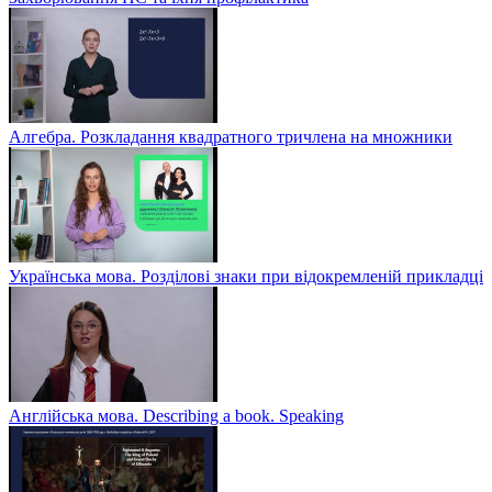
Алгебра. Розкладання квадратного тричлена на множники
Українська мова. Розділові знаки при відокремленій прикладці
Англійська мова. Describing a book. Speaking