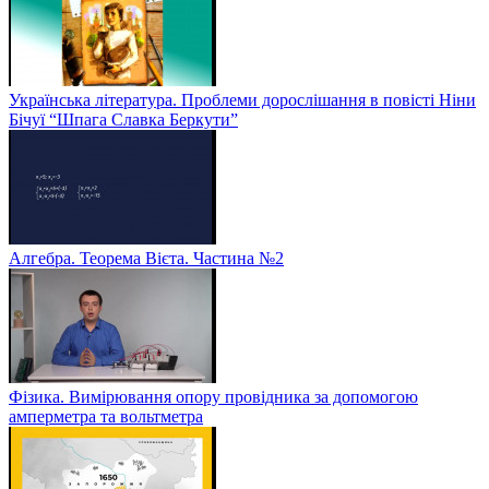
Українська література. Проблеми дорослішання в повісті Ніни
Бічуї “Шпага Славка Беркути”
Алгебра. Теорема Вієта. Частина №2
Фізика. Вимірювання опору провідника за допомогою
амперметра та вольтметра