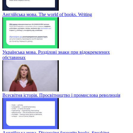
Англійська мова. The world of books. Writing
Українська мова. Розділові знаки при відокремлених
обставинах
Всесвітня історія. Просвітництво і промислова революція
Англійська мова. Discussing favourite books. Speaking