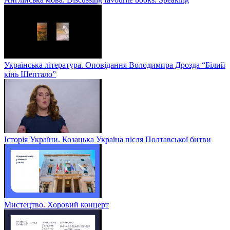
Українська література. Оповідання Володимира Дрозда “Білий
кінь Шептало”
Історія України. Козацька Україна після Полтавської битви
Мистецтво. Хоровий концерт