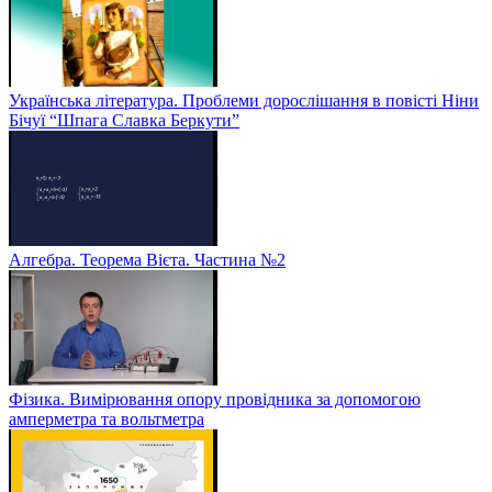
Українська література. Проблеми дорослішання в повісті Ніни
Бічуї “Шпага Славка Беркути”
Алгебра. Теорема Вієта. Частина №2
Фізика. Вимірювання опору провідника за допомогою
амперметра та вольтметра