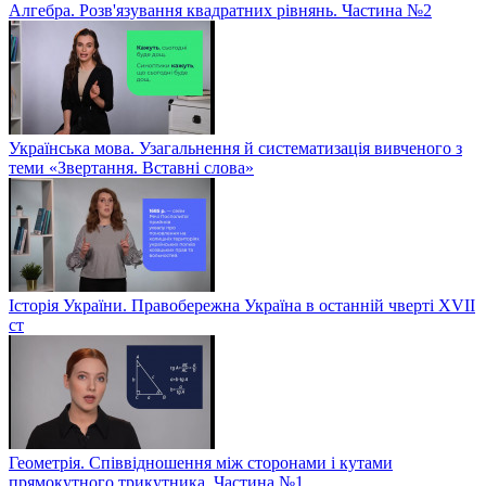
Алгебра. Розв'язування квадратних рівнянь. Частина №2
Українська мова. Узагальнення й систематизація вивченого з
теми «Звертання. Вставні слова»
Історія України. Правобережна Україна в останній чверті XVII
ст
Геометрія. Співвідношення між сторонами і кутами
прямокутного трикутника. Частина №1