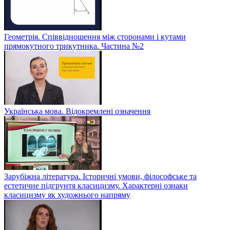
Геометрія. Співвідношення між сторонами і кутами
прямокутного трикутника. Частина №2
Українська мова. Відокремлені означення
Зарубіжна література. Історичні умови, філософське та
естетичне підгрунтя класицизму. Характерні ознаки
класицизму як художнього напряму