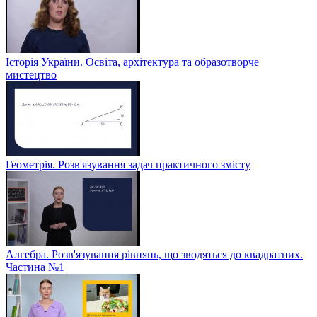
Історія України. Освіта, архітектура та образотворче
мистецтво
Геометрія. Розв'язування задач практичного змісту
Алгебра. Розв'язування рівнянь, що зводяться до квадратних.
Частина №1