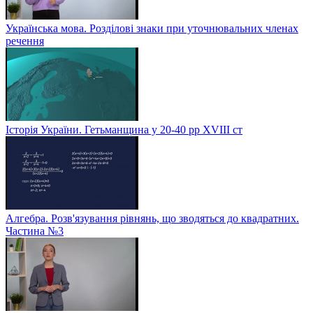
Українська мова. Розділові знаки при уточнювальних членах
речення
Історія України. Гетьманщина у 20-40 рр ХVIIІ ст
Алгебра. Розв'язування рівнянь, що зводяться до квадратних.
Частина №3