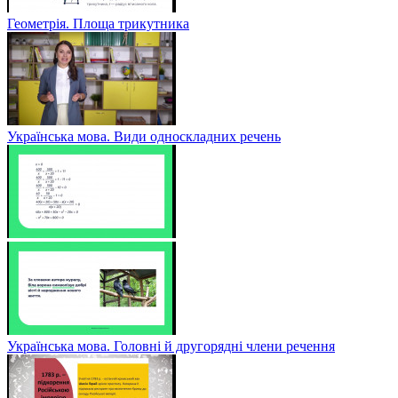
Геометрія. Площа трикутника
Українська мова. Види односкладних речень
Українська мова. Головні й другорядні члени речення