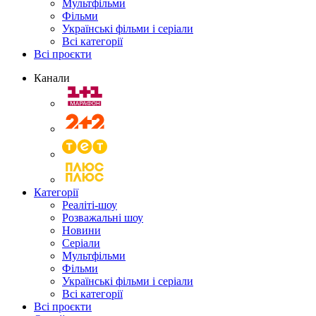
Мультфільми
Фільми
Українські фільми і серіали
Всі категорії
Всі проєкти
Канали
Категорії
Реаліті-шоу
Розважальні шоу
Новини
Серіали
Мультфільми
Фільми
Українські фільми і серіали
Всі категорії
Всі проєкти