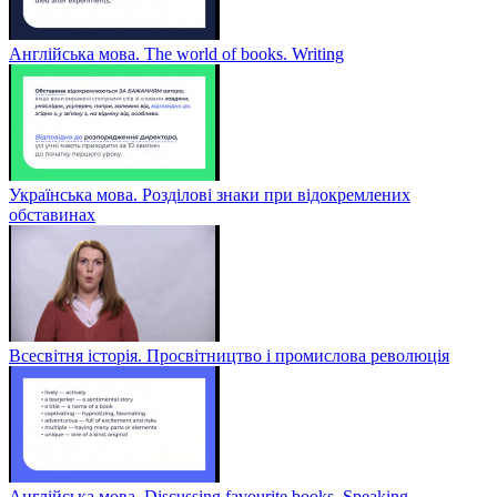
Англійська мова. The world of books. Writing
Українська мова. Розділові знаки при відокремлених
обставинах
Всесвітня історія. Просвітництво і промислова революція
Англійська мова. Discussing favourite books. Speaking