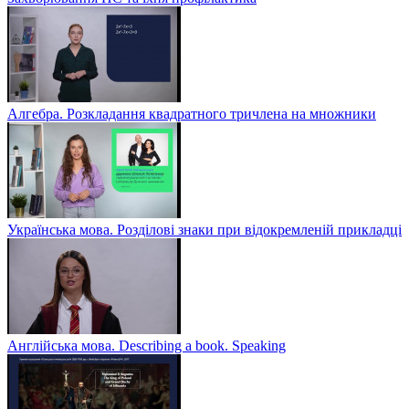
Алгебра. Розкладання квадратного тричлена на множники
Українська мова. Розділові знаки при відокремленій прикладці
Англійська мова. Describing a book. Speaking