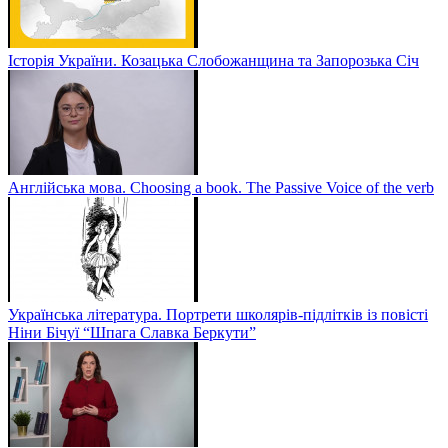
Історія України. Козацька Слобожанщина та Запорозька Січ
Англійська мова. Choosing a book. The Passive Voice of the verb
Українська література. Портрети школярів-підлітків із повісті
Ніни Бічуї “Шпага Славка Беркути”