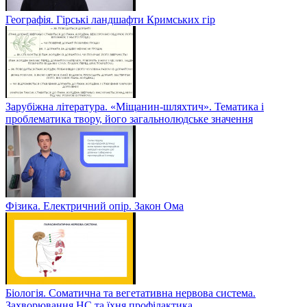
Географія. Гірські ландшафти Кримських гір
Зарубіжна література. «Міщанин-шляхтич». Тематика і
проблематика твору, його загальнолюдське значення
Фізика. Електричний опір. Закон Ома
Біологія. Соматична та вегетативна нервова система.
Захворювання НС та їхня профілактика