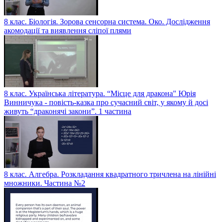
8 клас. Біологія. Зорова сенсорна система. Око. Дослідження
акомодації та виявлення сліпої плями
8 клас. Українська література. “Місце для дракона" Юрія
Винничука - повість-казка про сучасний світ, у якому й досі
живуть “драконячі закони”. 1 частина
8 клас. Алгебра. Розкладання квадратного тричлена на лінійні
множники. Частина №2