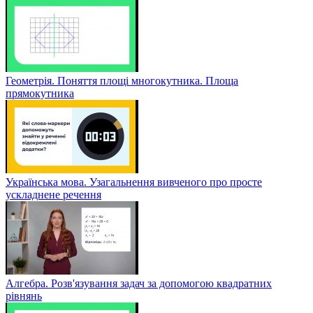
Геометрія. Поняття площі многокутника. Площа
прямокутника
Українська мова. Узагальнення вивченого про просте
ускладнене речення
Алгебра. Розв'язування задач за допомогою квадратних
рівнянь