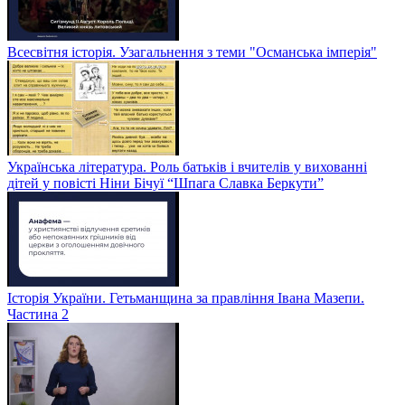
Всесвітня історія. Узагальнення з теми "Османська імперія"
Українська література. Роль батьків і вчителів у вихованні
дітей у повісті Ніни Бічуї “Шпага Славка Беркути”
Історія України. Гетьманщина за правління Івана Мазепи.
Частина 2