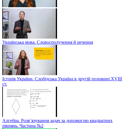
Українська мова. Словосполучення й речення
Історія України. Слобідська Україна в другій половині ХVIIІ
ст.
Алгебра. Розв’язування задач за допомогою квадратних
рівнянь. Частина №2