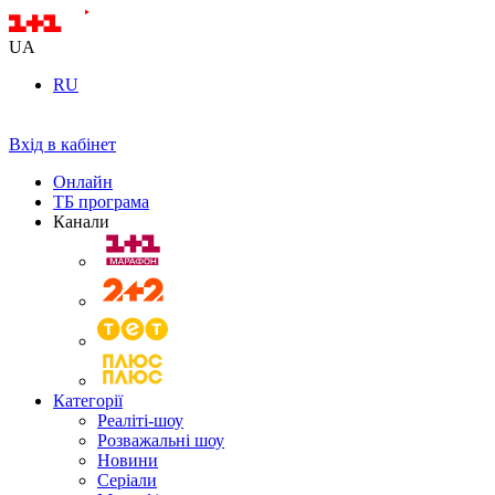
UA
RU
Вхід в кабінет
Онлайн
ТБ програма
Канали
Категорії
Реаліті-шоу
Розважальні шоу
Новини
Серіали