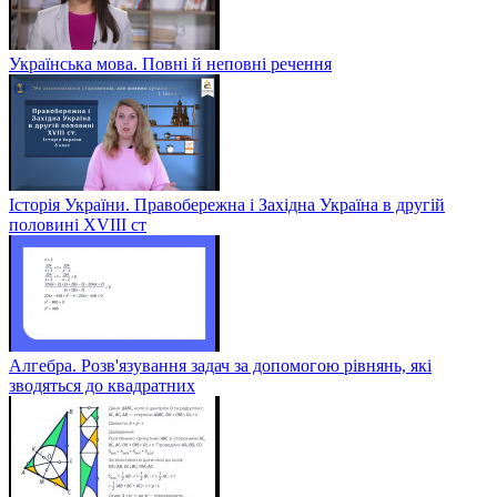
Українська мова. Повні й неповні речення
Історія України. Правобережна і Західна Україна в другій
половині XVIII ст
Алгебра. Розв'язування задач за допомогою рівнянь, які
зводяться до квадратних