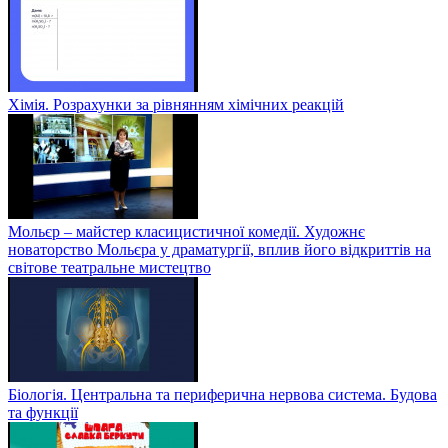
Хімія. Розрахунки за рівнянням хімічних реакцій
Мольєр – майстер класицистичної комедії. Художнє
новаторство Мольєра у драматургії, вплив його відкриттів на
світове театральне мистецтво
Біологія. Центральна та периферична нервова система. Будова
та функції