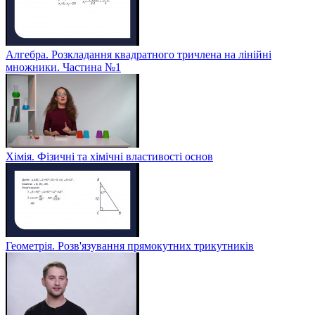
Алгебра. Розкладання квадратного тричлена на лінійні
множники. Частина №1
Хімія. Фізичні та хімічні властивості основ
Геометрія. Розв'язування прямокутних трикутників