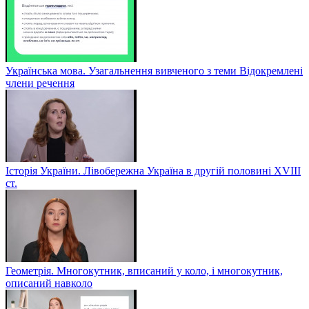
Українська мова. Узагальнення вивченого з теми Відокремлені
члени речення
Історія України. Лівобережна Україна в другій половині ХVIIІ
ст.
Геометрія. Многокутник, вписаний у коло, і многокутник,
описаний навколо