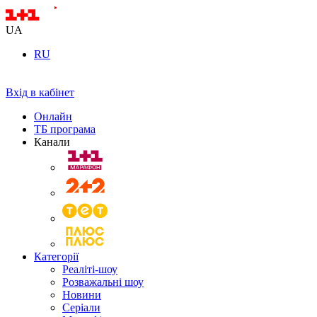
UA
RU
Вхід в кабінет
Онлайн
ТБ програма
Канали
Категорії
Реаліті-шоу
Розважальні шоу
Новини
Серіали