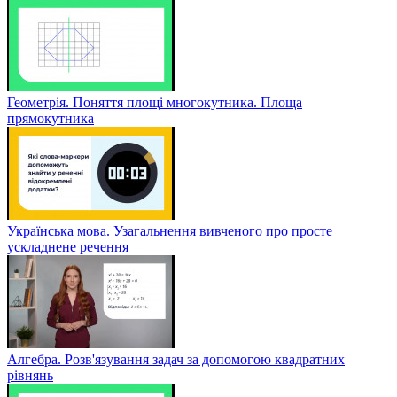
Геометрія. Поняття площі многокутника. Площа
прямокутника
Українська мова. Узагальнення вивченого про просте
ускладнене речення
Алгебра. Розв'язування задач за допомогою квадратних
рівнянь