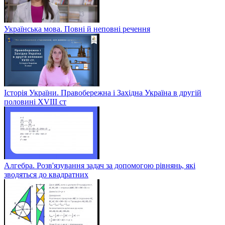
Українська мова. Повні й неповні речення
Історія України. Правобережна і Західна Україна в другій
половині XVIII ст
Алгебра. Розв'язування задач за допомогою рівнянь, які
зводяться до квадратних