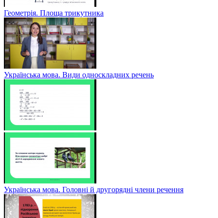
Геометрія. Площа трикутника
Українська мова. Види односкладних речень
Українська мова. Головні й другорядні члени речення