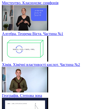
Мистецтво. Класицизм: симфонія
Алгебра. Теорема Вієта. Частина №1
Хімія. Хімічні властивості кислот. Частина №2
Географія. Степова зона