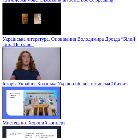
Українська література. Оповідання Володимира Дрозда “Білий
кінь Шептало”
Історія України. Козацька Україна після Полтавської битви
Мистецтво. Хоровий концерт