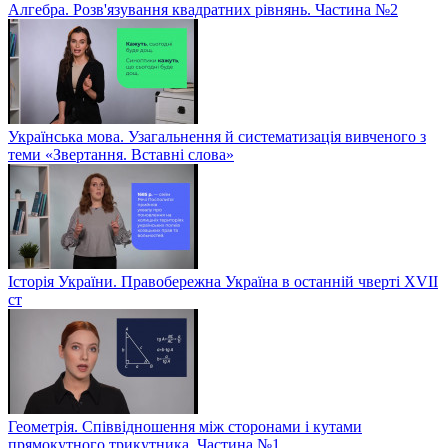
Алгебра. Розв'язування квадратних рівнянь. Частина №2
Українська мова. Узагальнення й систематизація вивченого з
теми «Звертання. Вставні слова»
Історія України. Правобережна Україна в останній чверті XVII
ст
Геометрія. Співвідношення між сторонами і кутами
прямокутного трикутника. Частина №1