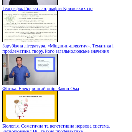
Географія. Гірські ландшафти Кримських гір
Зарубіжна література. «Міщанин-шляхтич». Тематика і
проблематика твору, його загальнолюдське значення
Фізика. Електричний опір. Закон Ома
Біологія. Соматична та вегетативна нервова система.
Захворювання НС та їхня профілактика