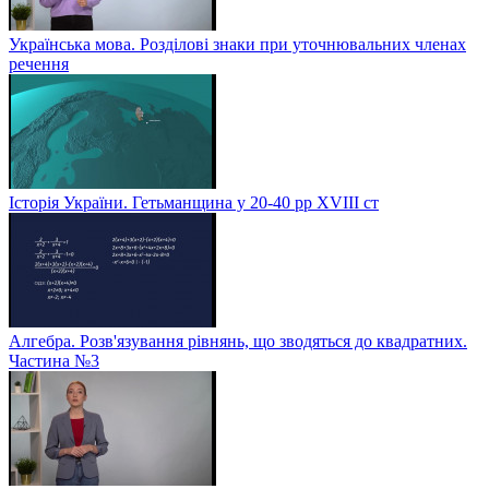
Українська мова. Розділові знаки при уточнювальних членах
речення
Історія України. Гетьманщина у 20-40 рр ХVIIІ ст
Алгебра. Розв'язування рівнянь, що зводяться до квадратних.
Частина №3