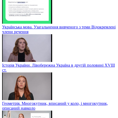
Українська мова. Узагальнення вивченого з теми Відокремлені
члени речення
Історія України. Лівобережна Україна в другій половині ХVIIІ
ст.
Геометрія. Многокутник, вписаний у коло, і многокутник,
описаний навколо