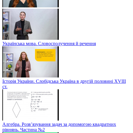
Українська мова. Словосполучення й речення
Історія України. Слобідська Україна в другій половині ХVIIІ
ст.
Алгебра. Розв’язування задач за допомогою квадратних
рівнянь. Частина №2