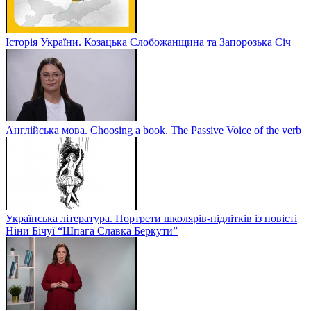
Історія України. Козацька Слобожанщина та Запорозька Січ
Англійська мова. Choosing a book. The Passive Voice of the verb
Українська література. Портрети школярів-підлітків із повісті
Ніни Бічуї “Шпага Славка Беркути”