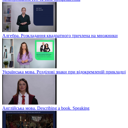
Алгебра. Розкладання квадратного тричлена на множники
Українська мова. Розділові знаки при відокремленій прикладці
Англійська мова. Describing a book. Speaking