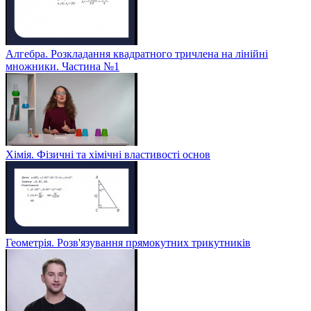
Алгебра. Розкладання квадратного тричлена на лінійні
множники. Частина №1
Хімія. Фізичні та хімічні властивості основ
Геометрія. Розв'язування прямокутних трикутників