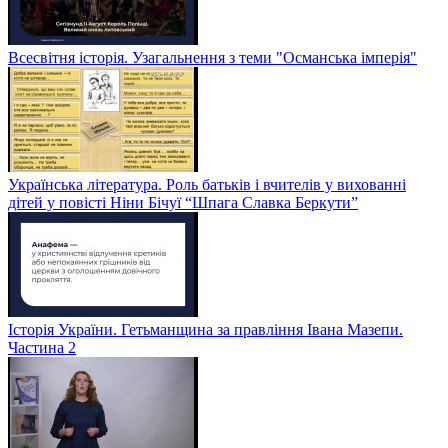
Всесвітня історія. Узагальнення з теми "Османська імперія"
Українська література. Роль батьків і вчителів у вихованні
дітей у повісті Ніни Бічуї “Шпага Славка Беркути”
Історія України. Гетьманщина за правління Івана Мазепи.
Частина 2