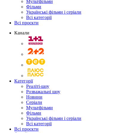
Мультфільми
Фільми
Українські фільми і серіали
Всі категорії
Всі проєкти
Канали
Категорії
Реаліті-шоу
Розважальні шоу
Новини
Серіали
Мультфільми
Фільми
Українські фільми і серіали
Всі категорії
Всі проєкти