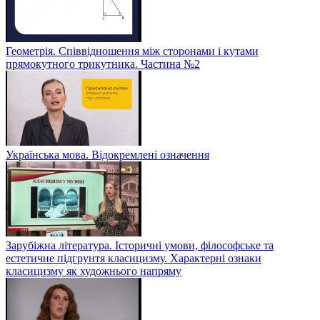
Геометрія. Співвідношення між сторонами і кутами
прямокутного трикутника. Частина №2
Українська мова. Відокремлені означення
Зарубіжна література. Історичні умови, філософське та
естетичне підгрунтя класицизму. Характерні ознаки
класицизму як художнього напряму