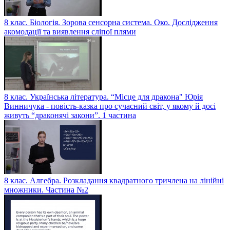
8 клас. Біологія. Зорова сенсорна система. Око. Дослідження
акомодації та виявлення сліпої плями
8 клас. Українська література. “Місце для дракона" Юрія
Винничука - повість-казка про сучасний світ, у якому й досі
живуть “драконячі закони”. 1 частина
8 клас. Алгебра. Розкладання квадратного тричлена на лінійні
множники. Частина №2