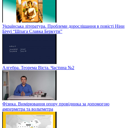
Українська література. Проблеми дорослішання в повісті Ніни
Бічуї “Шпага Славка Беркути”
Алгебра. Теорема Вієта. Частина №2
Фізика. Вимірювання опору провідника за допомогою
амперметра та вольтметра