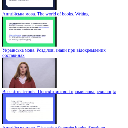
Англійська мова. The world of books. Writing
Українська мова. Розділові знаки при відокремлених
обставинах
Всесвітня історія. Просвітництво і промислова революція
Англійська мова. Discussing favourite books. Speaking