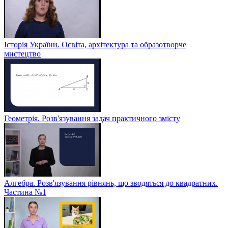
Історія України. Освіта, архітектура та образотворче
мистецтво
Геометрія. Розв'язування задач практичного змісту
Алгебра. Розв'язування рівнянь, що зводяться до квадратних.
Частина №1