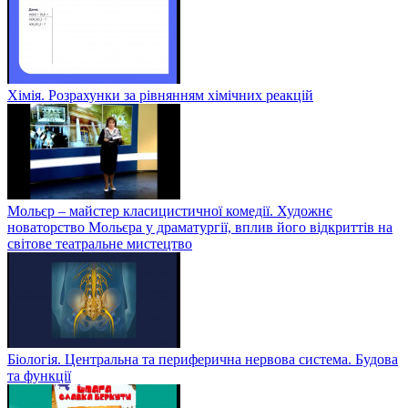
Хімія. Розрахунки за рівнянням хімічних реакцій
Мольєр – майстер класицистичної комедії. Художнє
новаторство Мольєра у драматургії, вплив його відкриттів на
світове театральне мистецтво
Біологія. Центральна та периферична нервова система. Будова
та функції