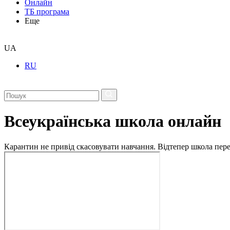
Онлайн
ТБ програма
Еще
UA
RU
Всеукраїнська школа онлайн
Карантин не привід скасовувати навчання. Відтепер школа перех