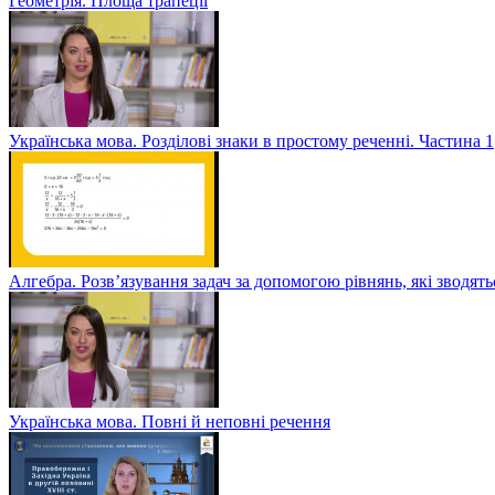
Геометрія. Площа трапеції
Українська мова. Розділові знаки в простому реченні. Частина 1
Алгебра. Розв’язування задач за допомогою рівнянь, які зводять
Українська мова. Повні й неповні речення