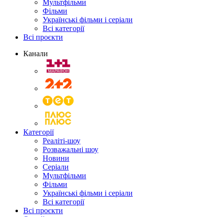
Мультфільми
Фільми
Українські фільми і серіали
Всі категорії
Всі проєкти
Канали
Категорії
Реаліті-шоу
Розважальні шоу
Новини
Серіали
Мультфільми
Фільми
Українські фільми і серіали
Всі категорії
Всі проєкти