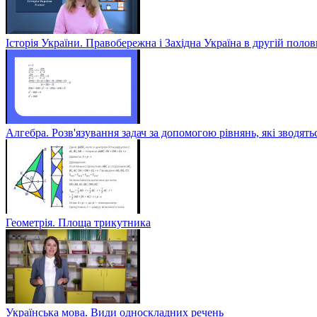
Історія України. Правобережна і Західна Україна в другій полов
Алгебра. Розв'язування задач за допомогою рівнянь, які зводять
Геометрія. Площа трикутника
Українська мова. Види односкладних речень