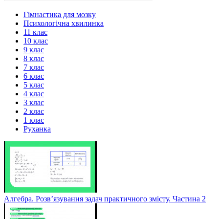
Гімнастика для мозку
Психологічна хвилинка
11 клас
10 клас
9 клас
8 клас
7 клас
6 клас
5 клас
4 клас
3 клас
2 клас
1 клас
Руханка
Алгебра. Розв’язування задач практичного змісту. Частина 2