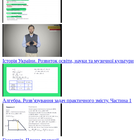
Історія України. Розвиток освіти, науки та музичної культури
Алгебра. Розв’язування задач практичного змісту. Частина 1