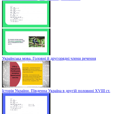
Українська мова. Головні й другорядні члени речення
Історія України. Південна Україна в другій половині ХVІІІ ст.