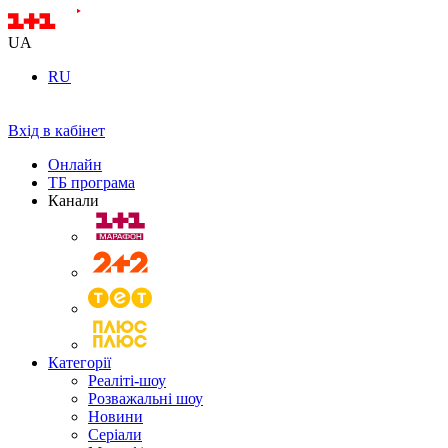
UA
RU
Вхід в кабінет
Онлайн
ТБ програма
Канали
Категорії
Реаліті-шоу
Розважальні шоу
Новини
Серіали