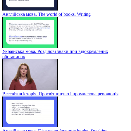
Англійська мова. The world of books. Writing
Українська мова. Розділові знаки при відокремлених
обставинах
Всесвітня історія. Просвітництво і промислова революція
Англійська мова. Discussing favourite books. Speaking