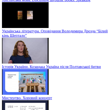
Українська література. Оповідання Володимира Дрозда “Білий
кінь Шептало”
Історія України. Козацька Україна після Полтавської битви
Мистецтво. Хоровий концерт