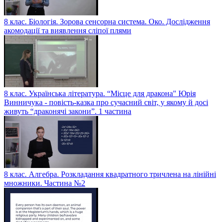
8 клас. Біологія. Зорова сенсорна система. Око. Дослідження
акомодації та виявлення сліпої плями
8 клас. Українська література. “Місце для дракона" Юрія
Винничука - повість-казка про сучасний світ, у якому й досі
живуть “драконячі закони”. 1 частина
8 клас. Алгебра. Розкладання квадратного тричлена на лінійні
множники. Частина №2