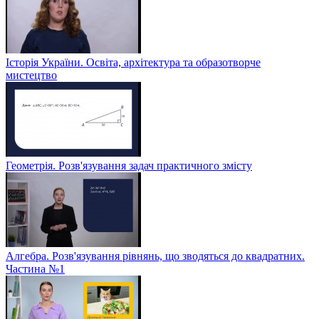
Історія України. Освіта, архітектура та образотворче
мистецтво
Геометрія. Розв'язування задач практичного змісту
Алгебра. Розв'язування рівнянь, що зводяться до квадратних.
Частина №1