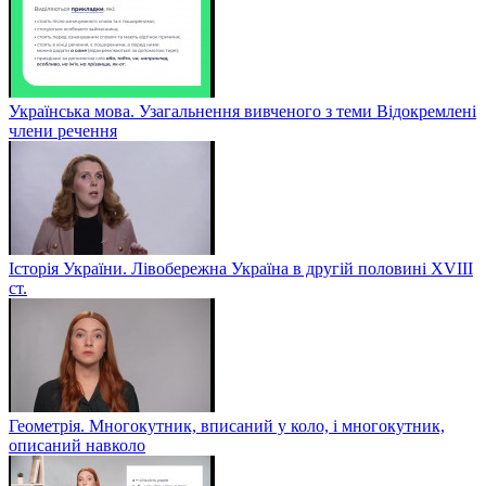
Українська мова. Узагальнення вивченого з теми Відокремлені
члени речення
Історія України. Лівобережна Україна в другій половині ХVIIІ
ст.
Геометрія. Многокутник, вписаний у коло, і многокутник,
описаний навколо