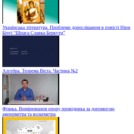
Українська література. Проблеми дорослішання в повісті Ніни
Бічуї “Шпага Славка Беркути”
Алгебра. Теорема Вієта. Частина №2
Фізика. Вимірювання опору провідника за допомогою
амперметра та вольтметра