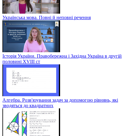
Українська мова. Повні й неповні речення
Історія України. Правобережна і Західна Україна в другій
половині XVIII ст
Алгебра. Розв'язування задач за допомогою рівнянь, які
зводяться до квадратних