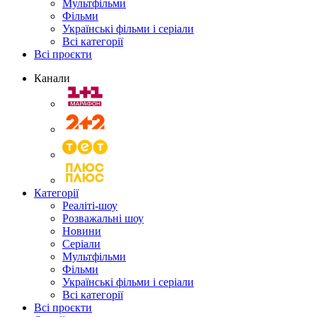
Мультфільми
Фільми
Українські фільми і серіали
Всі категорії
Всі проєкти
Канали
Категорії
Реаліті-шоу
Розважальні шоу
Новини
Серіали
Мультфільми
Фільми
Українські фільми і серіали
Всі категорії
Всі проєкти