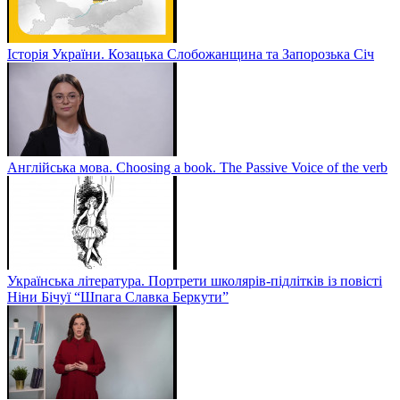
Історія України. Козацька Слобожанщина та Запорозька Січ
Англійська мова. Choosing a book. The Passive Voice of the verb
Українська література. Портрети школярів-підлітків із повісті
Ніни Бічуї “Шпага Славка Беркути”