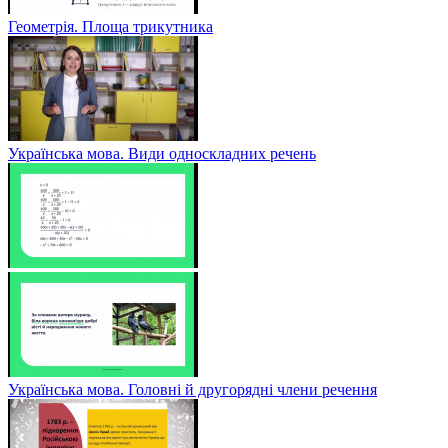
Геометрія. Площа трикутника
Українська мова. Види односкладних речень
Українська мова. Головні й другорядні члени речення