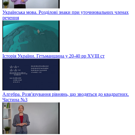
Українська мова. Розділові знаки при уточнювальних членах
речення
Історія України. Гетьманщина у 20-40 рр ХVIIІ ст
Алгебра. Розв'язування рівнянь, що зводяться до квадратних.
Частина №3