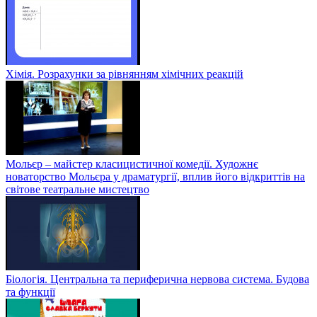
Хімія. Розрахунки за рівнянням хімічних реакцій
Мольєр – майстер класицистичної комедії. Художнє
новаторство Мольєра у драматургії, вплив його відкриттів на
світове театральне мистецтво
Біологія. Центральна та периферична нервова система. Будова
та функції