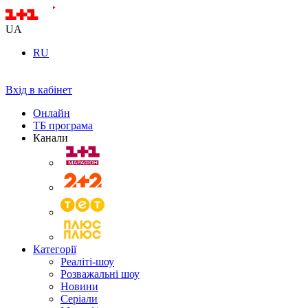
UA
RU
Вхід в кабінет
Онлайн
ТБ програма
Канали
Категорії
Реаліті-шоу
Розважальні шоу
Новини
Серіали