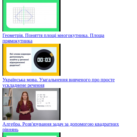
Геометрія. Поняття площі многокутника. Площа
прямокутника
Українська мова. Узагальнення вивченого про просте
ускладнене речення
Алгебра. Розв'язування задач за допомогою квадратних
рівнянь