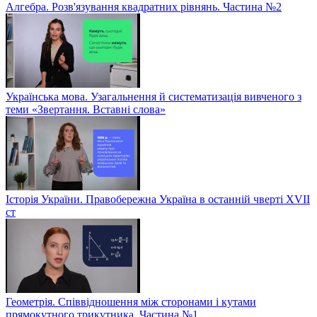
Алгебра. Розв'язування квадратних рівнянь. Частина №2
Українська мова. Узагальнення й систематизація вивченого з
теми «Звертання. Вставні слова»
Історія України. Правобережна Україна в останній чверті XVII
ст
Геометрія. Співвідношення між сторонами і кутами
прямокутного трикутника. Частина №1