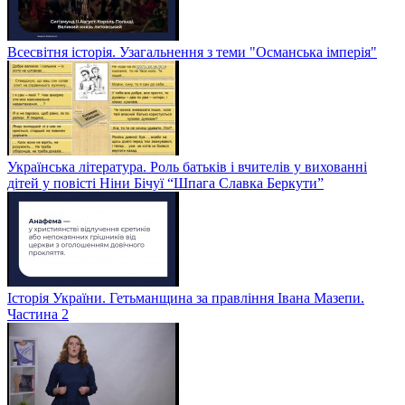
Всесвітня історія. Узагальнення з теми "Османська імперія"
Українська література. Роль батьків і вчителів у вихованні
дітей у повісті Ніни Бічуї “Шпага Славка Беркути”
Історія України. Гетьманщина за правління Івана Мазепи.
Частина 2