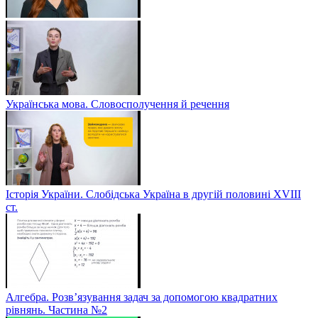
Українська мова. Словосполучення й речення
Історія України. Слобідська Україна в другій половині ХVIIІ
ст.
Алгебра. Розв’язування задач за допомогою квадратних
рівнянь. Частина №2