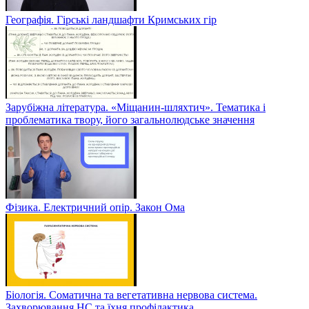
Географія. Гірські ландшафти Кримських гір
Зарубіжна література. «Міщанин-шляхтич». Тематика і
проблематика твору, його загальнолюдське значення
Фізика. Електричний опір. Закон Ома
Біологія. Соматична та вегетативна нервова система.
Захворювання НС та їхня профілактика