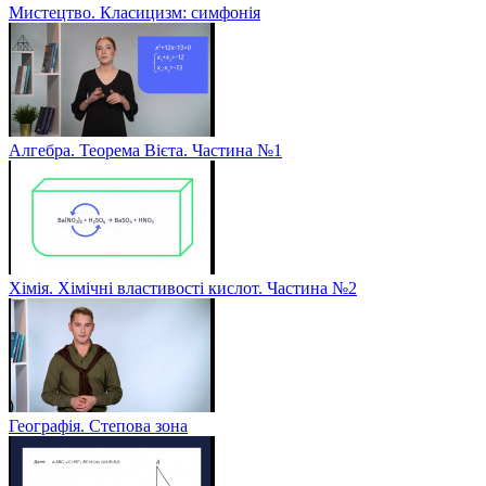
Мистецтво. Класицизм: симфонія
Алгебра. Теорема Вієта. Частина №1
Хімія. Хімічні властивості кислот. Частина №2
Географія. Степова зона