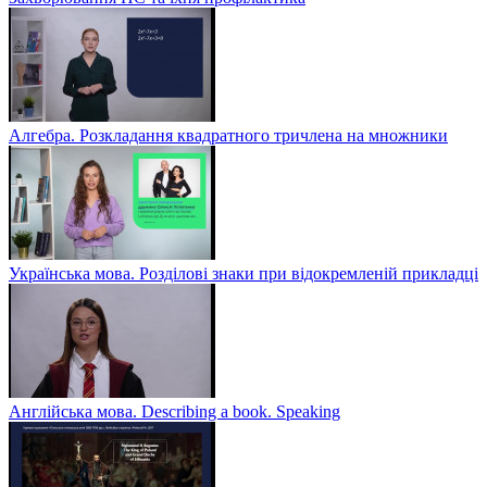
Алгебра. Розкладання квадратного тричлена на множники
Українська мова. Розділові знаки при відокремленій прикладці
Англійська мова. Describing a book. Speaking