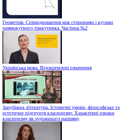
Геометрія. Співвідношення між сторонами і кутами
прямокутного трикутника. Частина №2
Українська мова. Відокремлені означення
Зарубіжна література. Історичні умови, філософське та
естетичне підгрунтя класицизму. Характерні ознаки
класицизму як художнього напряму