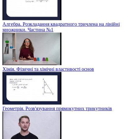
Алгебра. Розкладання квадратного тричлена на лінійні
множники. Частина №1
Хімія. Фізичні та хімічні властивості основ
Геометрія. Розв'язування прямокутних трикутників