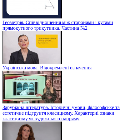
Геометрія. Співвідношення між сторонами і кутами
прямокутного трикутника. Частина №2
Українська мова. Відокремлені означення
Зарубіжна література. Історичні умови, філософське та
естетичне підгрунтя класицизму. Характерні ознаки
класицизму як художнього напряму