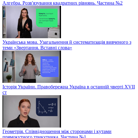
Алгебра. Розв'язування квадратних рівнянь. Частина №2
Українська мова. Узагальнення й систематизація вивченого з
теми «Звертання. Вставні слова»
Історія України. Правобережна Україна в останній чверті XVII
ст
Геометрія. Співвідношення між сторонами і кутами
прямокутного трикутника. Частина №1