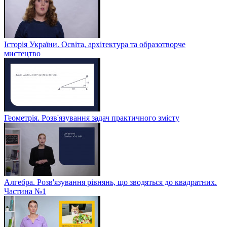
Історія України. Освіта, архітектура та образотворче
мистецтво
Геометрія. Розв'язування задач практичного змісту
Алгебра. Розв'язування рівнянь, що зводяться до квадратних.
Частина №1