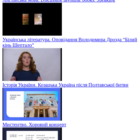
Українська література. Оповідання Володимира Дрозда “Білий
кінь Шептало”
Історія України. Козацька Україна після Полтавської битви
Мистецтво. Хоровий концерт