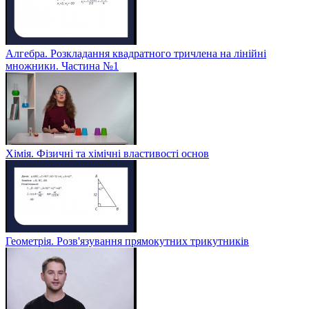
Алгебра. Розкладання квадратного тричлена на лінійні
множники. Частина №1
Хімія. Фізичні та хімічні властивості основ
Геометрія. Розв'язування прямокутних трикутників