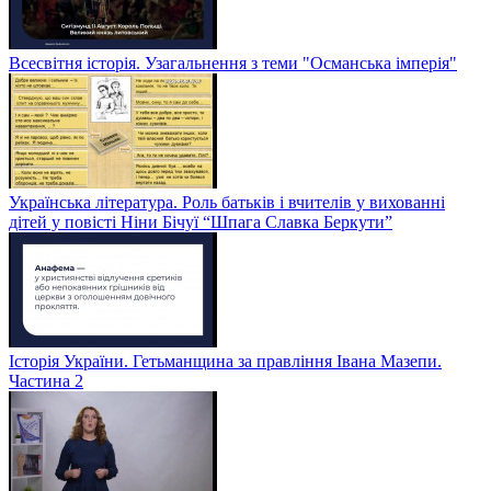
Всесвітня історія. Узагальнення з теми "Османська імперія"
Українська література. Роль батьків і вчителів у вихованні
дітей у повісті Ніни Бічуї “Шпага Славка Беркути”
Історія України. Гетьманщина за правління Івана Мазепи.
Частина 2