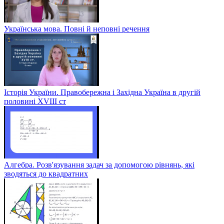
Українська мова. Повні й неповні речення
Історія України. Правобережна і Західна Україна в другій
половині XVIII ст
Алгебра. Розв'язування задач за допомогою рівнянь, які
зводяться до квадратних