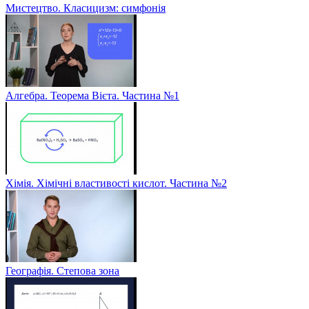
Мистецтво. Класицизм: симфонія
Алгебра. Теорема Вієта. Частина №1
Хімія. Хімічні властивості кислот. Частина №2
Географія. Степова зона