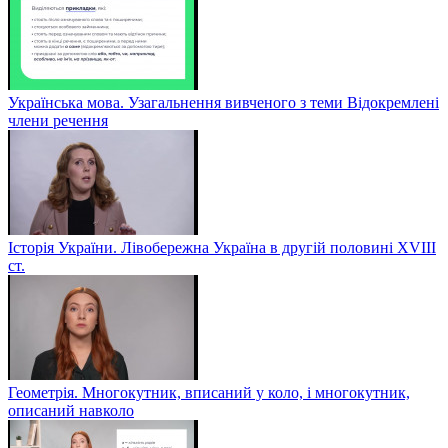
Українська мова. Узагальнення вивченого з теми Відокремлені
члени речення
Історія України. Лівобережна Україна в другій половині ХVIIІ
ст.
Геометрія. Многокутник, вписаний у коло, і многокутник,
описаний навколо