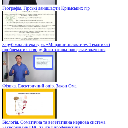
Географія. Гірські ландшафти Кримських гір
Зарубіжна література. «Міщанин-шляхтич». Тематика і
проблематика твору, його загальнолюдське значення
Фізика. Електричний опір. Закон Ома
Біологія. Соматична та вегетативна нервова система.
Захворювання НС та їхня профілактика