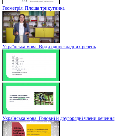
Геометрія. Площа трикутника
Українська мова. Види односкладних речень
Українська мова. Головні й другорядні члени речення