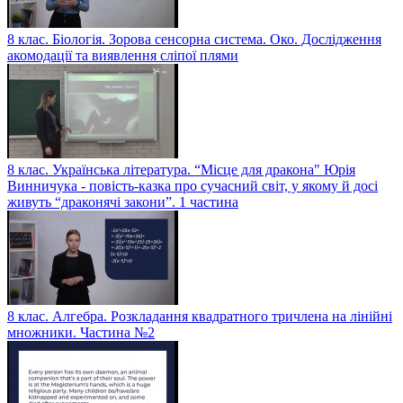
8 клас. Біологія. Зорова сенсорна система. Око. Дослідження
акомодації та виявлення сліпої плями
8 клас. Українська література. “Місце для дракона" Юрія
Винничука - повість-казка про сучасний світ, у якому й досі
живуть “драконячі закони”. 1 частина
8 клас. Алгебра. Розкладання квадратного тричлена на лінійні
множники. Частина №2