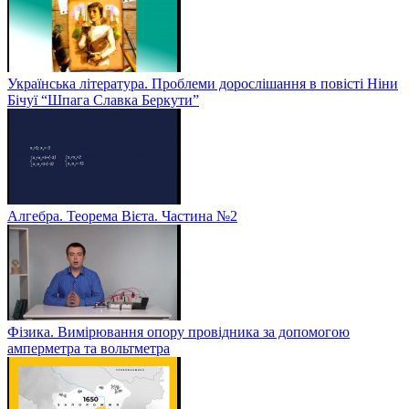
Українська література. Проблеми дорослішання в повісті Ніни
Бічуї “Шпага Славка Беркути”
Алгебра. Теорема Вієта. Частина №2
Фізика. Вимірювання опору провідника за допомогою
амперметра та вольтметра