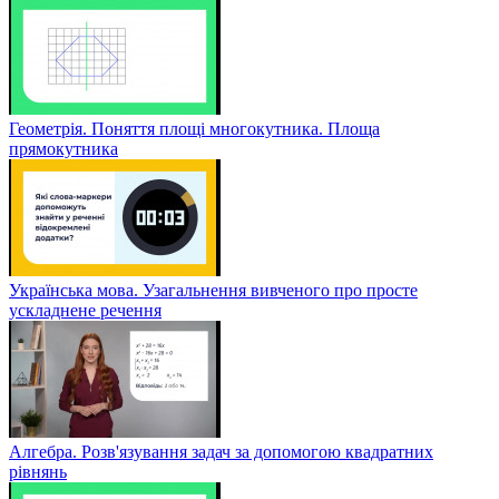
Геометрія. Поняття площі многокутника. Площа
прямокутника
Українська мова. Узагальнення вивченого про просте
ускладнене речення
Алгебра. Розв'язування задач за допомогою квадратних
рівнянь