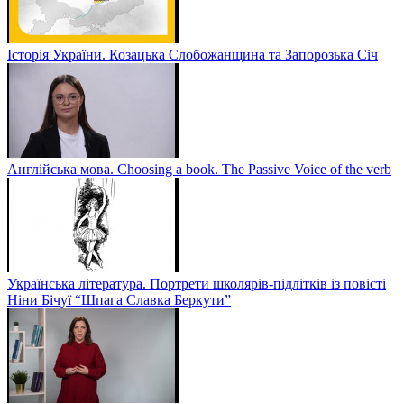
Історія України. Козацька Слобожанщина та Запорозька Січ
Англійська мова. Choosing a book. The Passive Voice of the verb
Українська література. Портрети школярів-підлітків із повісті
Ніни Бічуї “Шпага Славка Беркути”