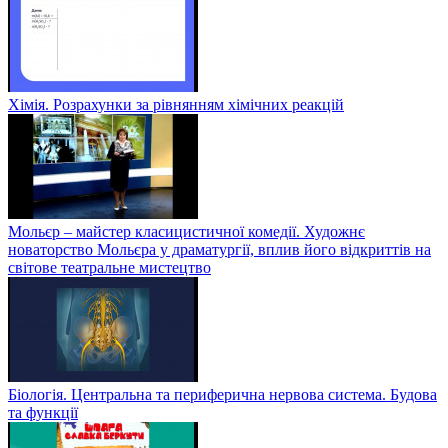
Хімія. Розрахунки за рівнянням хімічних реакцій
Мольєр – майстер класицистичної комедії. Художнє
новаторство Мольєра у драматургії, вплив його відкриттів на
світове театральне мистецтво
Біологія. Центральна та периферична нервова система. Будова
та функції