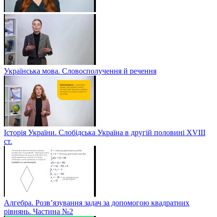
Українська мова. Словосполучення й речення
Історія України. Слобідська Україна в другій половині ХVIIІ
ст.
Алгебра. Розв’язування задач за допомогою квадратних
рівнянь. Частина №2