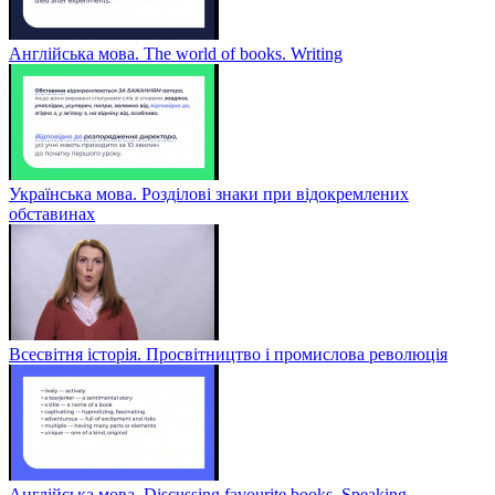
Англійська мова. The world of books. Writing
Українська мова. Розділові знаки при відокремлених
обставинах
Всесвітня історія. Просвітництво і промислова революція
Англійська мова. Discussing favourite books. Speaking