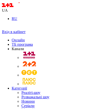
UA
RU
Вхід в кабінет
Онлайн
ТБ програма
Канали
Категорії
Реаліті-шоу
Розважальні шоу
Новини
Серіали