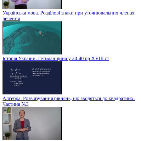
Українська мова. Розділові знаки при уточнювальних членах
речення
Історія України. Гетьманщина у 20-40 рр ХVIIІ ст
Алгебра. Розв'язування рівнянь, що зводяться до квадратних.
Частина №3