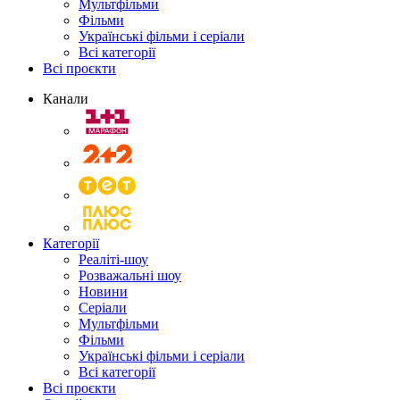
Мультфільми
Фільми
Українські фільми і серіали
Всі категорії
Всі проєкти
Канали
Категорії
Реаліті-шоу
Розважальні шоу
Новини
Серіали
Мультфільми
Фільми
Українські фільми і серіали
Всі категорії
Всі проєкти