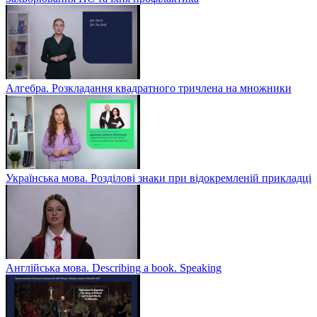
Алгебра. Розкладання квадратного тричлена на множники
Українська мова. Розділові знаки при відокремленій прикладці
Англійська мова. Describing a book. Speaking