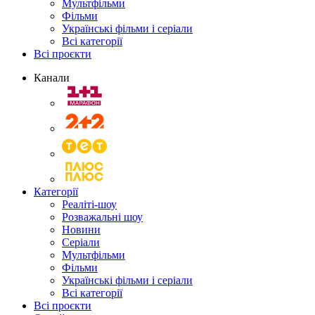
Мультфільми
Фільми
Українські фільми і серіали
Всі категорії
Всі проєкти
Канали
Категорії
Реаліті-шоу
Розважальні шоу
Новини
Серіали
Мультфільми
Фільми
Українські фільми і серіали
Всі категорії
Всі проєкти