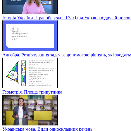
Історія України. Правобережна і Західна Україна в другій полов
Алгебра. Розв'язування задач за допомогою рівнянь, які зводять
Геометрія. Площа трикутника
Українська мова. Види односкладних речень