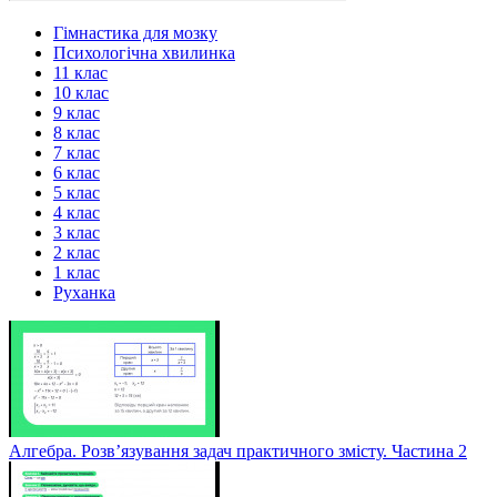
Гімнастика для мозку
Психологічна хвилинка
11 клас
10 клас
9 клас
8 клас
7 клас
6 клас
5 клас
4 клас
3 клас
2 клас
1 клас
Руханка
Алгебра. Розв’язування задач практичного змісту. Частина 2