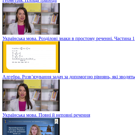
Геометрія. Площа трапеції
Українська мова. Розділові знаки в простому реченні. Частина 1
Алгебра. Розв’язування задач за допомогою рівнянь, які зводять
Українська мова. Повні й неповні речення