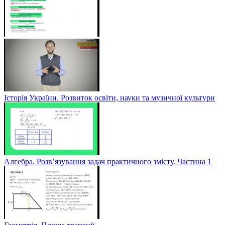
Історія України. Розвиток освіти, науки та музичної культури
Алгебра. Розв’язування задач практичного змісту. Частина 1