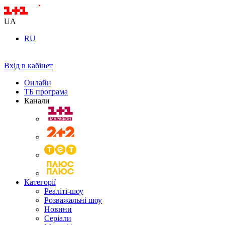
UA
RU
Вхід в кабінет
Онлайн
ТБ програма
Канали
Категорії
Реаліті-шоу
Розважальні шоу
Новини
Серіали