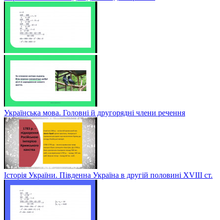
Українська мова. Головні й другорядні члени речення
Історія України. Південна Україна в другій половині ХVІІІ ст.