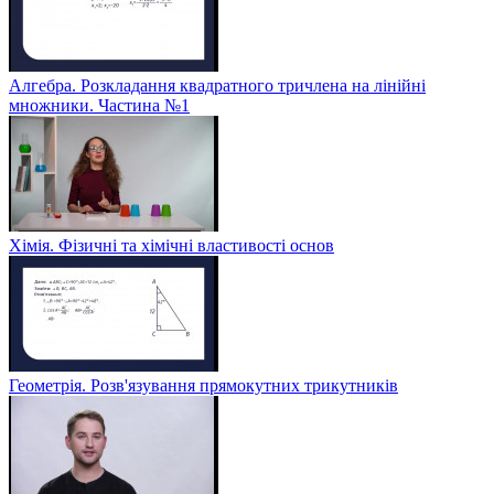
Алгебра. Розкладання квадратного тричлена на лінійні
множники. Частина №1
Хімія. Фізичні та хімічні властивості основ
Геометрія. Розв'язування прямокутних трикутників