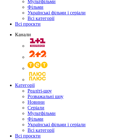
Мультфільми
Фільми
Українські фільми і серіали
Всі категорії
Всі проєкти
Канали
Категорії
Реаліті-шоу
Розважальні шоу
Новини
Серіали
Мультфільми
Фільми
Українські фільми і серіали
Всі категорії
Всі проєкти