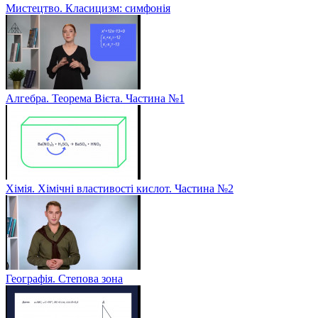
Мистецтво. Класицизм: симфонія
Алгебра. Теорема Вієта. Частина №1
Хімія. Хімічні властивості кислот. Частина №2
Географія. Степова зона