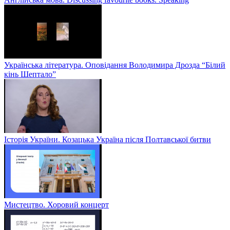
Українська література. Оповідання Володимира Дрозда “Білий
кінь Шептало”
Історія України. Козацька Україна після Полтавської битви
Мистецтво. Хоровий концерт