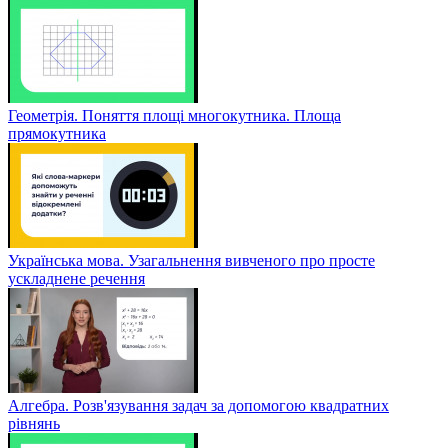
Геометрія. Поняття площі многокутника. Площа
прямокутника
Українська мова. Узагальнення вивченого про просте
ускладнене речення
Алгебра. Розв'язування задач за допомогою квадратних
рівнянь