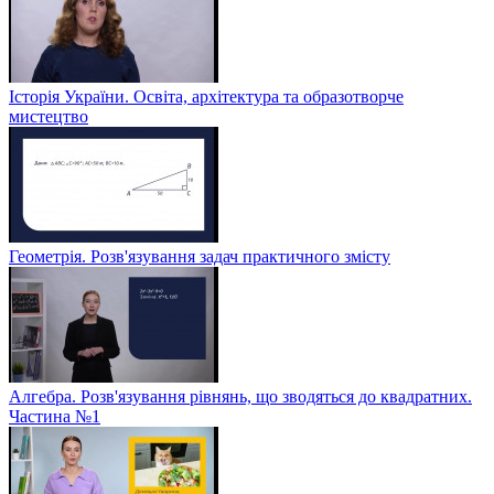
Історія України. Освіта, архітектура та образотворче
мистецтво
Геометрія. Розв'язування задач практичного змісту
Алгебра. Розв'язування рівнянь, що зводяться до квадратних.
Частина №1