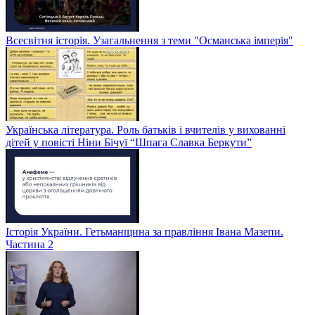
Всесвітня історія. Узагальнення з теми "Османська імперія"
Українська література. Роль батьків і вчителів у вихованні
дітей у повісті Ніни Бічуї “Шпага Славка Беркути”
Історія України. Гетьманщина за правління Івана Мазепи.
Частина 2