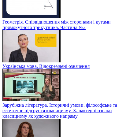
Геометрія. Співвідношення між сторонами і кутами
прямокутного трикутника. Частина №2
Українська мова. Відокремлені означення
Зарубіжна література. Історичні умови, філософське та
естетичне підгрунтя класицизму. Характерні ознаки
класицизму як художнього напряму