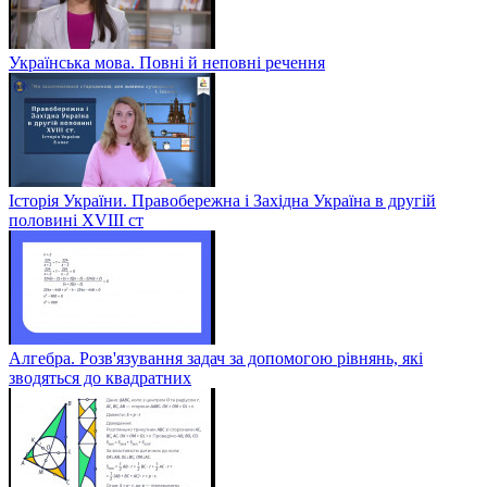
Українська мова. Повні й неповні речення
Історія України. Правобережна і Західна Україна в другій
половині XVIII ст
Алгебра. Розв'язування задач за допомогою рівнянь, які
зводяться до квадратних