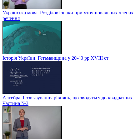
Українська мова. Розділові знаки при уточнювальних членах
речення
Історія України. Гетьманщина у 20-40 рр ХVIIІ ст
Алгебра. Розв'язування рівнянь, що зводяться до квадратних.
Частина №3