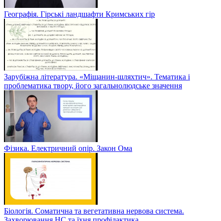
Географія. Гірські ландшафти Кримських гір
Зарубіжна література. «Міщанин-шляхтич». Тематика і
проблематика твору, його загальнолюдське значення
Фізика. Електричний опір. Закон Ома
Біологія. Соматична та вегетативна нервова система.
Захворювання НС та їхня профілактика