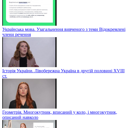
Українська мова. Узагальнення вивченого з теми Відокремлені
члени речення
Історія України. Лівобережна Україна в другій половині ХVIIІ
ст.
Геометрія. Многокутник, вписаний у коло, і многокутник,
описаний навколо