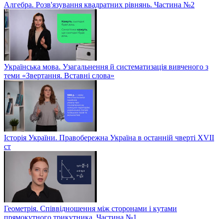
Алгебра. Розв'язування квадратних рівнянь. Частина №2
Українська мова. Узагальнення й систематизація вивченого з
теми «Звертання. Вставні слова»
Історія України. Правобережна Україна в останній чверті XVII
ст
Геометрія. Співвідношення між сторонами і кутами
прямокутного трикутника. Частина №1