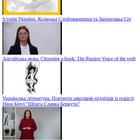
Історія України. Козацька Слобожанщина та Запорозька Січ
Англійська мова. Choosing a book. The Passive Voice of the verb
Українська література. Портрети школярів-підлітків із повісті
Ніни Бічуї “Шпага Славка Беркути”