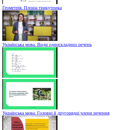
Геометрія. Площа трикутника
Українська мова. Види односкладних речень
Українська мова. Головні й другорядні члени речення