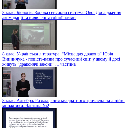
8 клас. Біологія. Зорова сенсорна система. Око. Дослідження
акомодації та виявлення сліпої плями
8 клас. Українська література. “Місце для дракона" Юрія
Винничука - повість-казка про сучасний світ, у якому й досі
живуть “драконячі закони”. 1 частина
8 клас. Алгебра. Розкладання квадратного тричлена на лінійні
множники. Частина №2