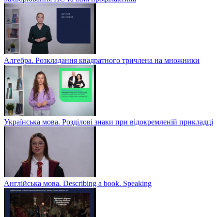
Алгебра. Розкладання квадратного тричлена на множники
Українська мова. Розділові знаки при відокремленій прикладці
Англійська мова. Describing a book. Speaking