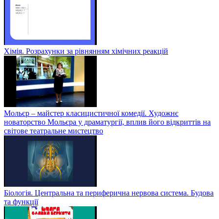
Хімія. Розрахунки за рівнянням хімічних реакцій
Мольєр – майстер класицистичної комедії. Художнє
новаторство Мольєра у драматургії, вплив його відкриттів на
світове театральне мистецтво
Біологія. Центральна та периферична нервова система. Будова
та функції