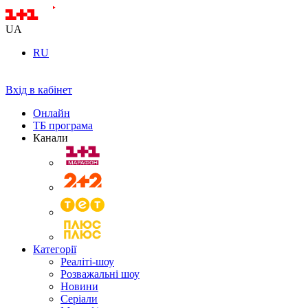
UA
RU
Вхід в кабінет
Онлайн
ТБ програма
Канали
Категорії
Реаліті-шоу
Розважальні шоу
Новини
Серіали