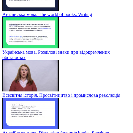
Англійська мова. The world of books. Writing
Українська мова. Розділові знаки при відокремлених
обставинах
Всесвітня історія. Просвітництво і промислова революція
Англійська мова. Discussing favourite books. Speaking