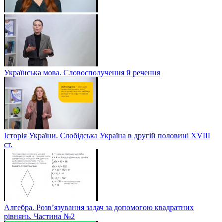
Українська мова. Словосполучення й речення
Історія України. Слобідська Україна в другій половині ХVIIІ
ст.
Алгебра. Розв’язування задач за допомогою квадратних
рівнянь. Частина №2