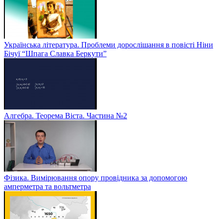
Українська література. Проблеми дорослішання в повісті Ніни
Бічуї “Шпага Славка Беркути”
Алгебра. Теорема Вієта. Частина №2
Фізика. Вимірювання опору провідника за допомогою
амперметра та вольтметра