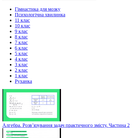
Гімнастика для мозку
Психологічна хвилинка
11 клас
10 клас
9 клас
8 клас
7 клас
6 клас
5 клас
4 клас
3 клас
2 клас
1 клас
Руханка
Алгебра. Розв’язування задач практичного змісту. Частина 2