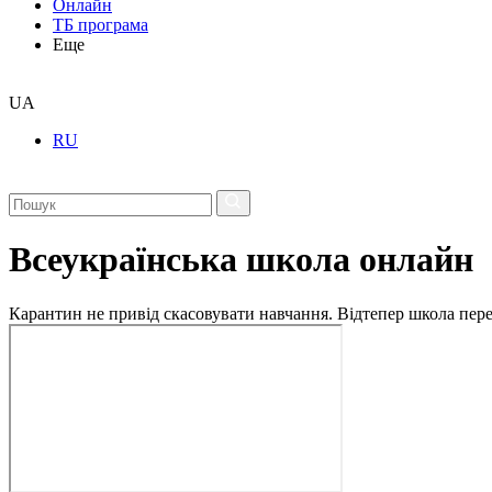
Онлайн
ТБ програма
Еще
UA
RU
Всеукраїнська школа онлайн
Карантин не привід скасовувати навчання. Відтепер школа перех