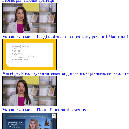
Геометрія. Площа трапеції
Українська мова. Розділові знаки в простому реченні. Частина 1
Алгебра. Розв’язування задач за допомогою рівнянь, які зводять
Українська мова. Повні й неповні речення