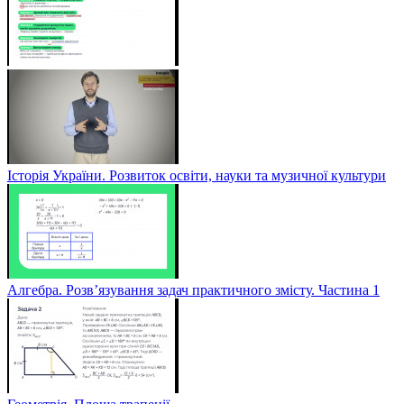
Історія України. Розвиток освіти, науки та музичної культури
Алгебра. Розв’язування задач практичного змісту. Частина 1