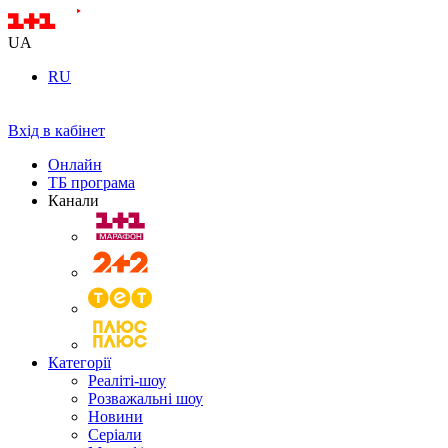
UA
RU
Вхід в кабінет
Онлайн
ТБ програма
Канали
Категорії
Реаліті-шоу
Розважальні шоу
Новини
Серіали