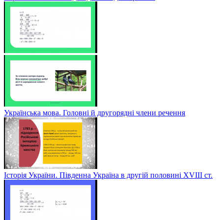
Українська мова. Головні й другорядні члени речення
Історія України. Південна Україна в другій половині ХVІІІ ст.