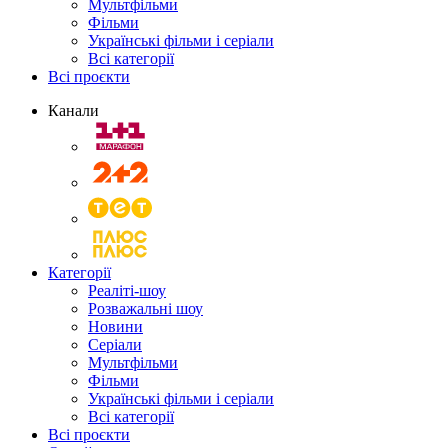
Мультфільми
Фільми
Українські фільми і серіали
Всі категорії
Всі проєкти
Канали
Категорії
Реаліті-шоу
Розважальні шоу
Новини
Серіали
Мультфільми
Фільми
Українські фільми і серіали
Всі категорії
Всі проєкти