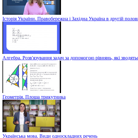
Історія України. Правобережна і Західна Україна в другій полов
Алгебра. Розв'язування задач за допомогою рівнянь, які зводять
Геометрія. Площа трикутника
Українська мова. Види односкладних речень