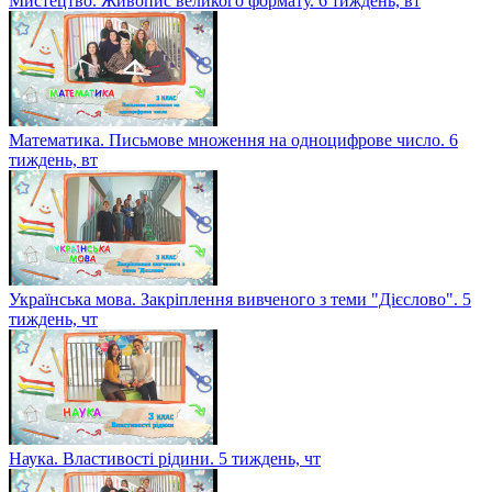
Мистецтво. Живопис великого формату. 6 тиждень, вт
Математика. Письмове множення на одноцифрове число. 6
тиждень, вт
Українська мова. Закріплення вивченого з теми "Дієслово". 5
тиждень, чт
Наука. Властивості рідини. 5 тиждень, чт