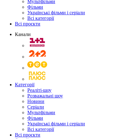
Мультфільми
Фільми
Українські фільми і серіали
Всі категорії
Всі проєкти
Канали
Категорії
Реаліті-шоу
Розважальні шоу
Новини
Серіали
Мультфільми
Фільми
Українські фільми і серіали
Всі категорії
Всі проєкти