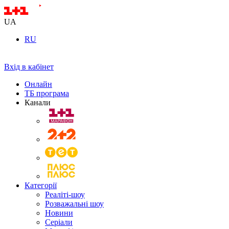
UA
RU
Вхід в кабінет
Онлайн
ТБ програма
Канали
Категорії
Реаліті-шоу
Розважальні шоу
Новини
Серіали