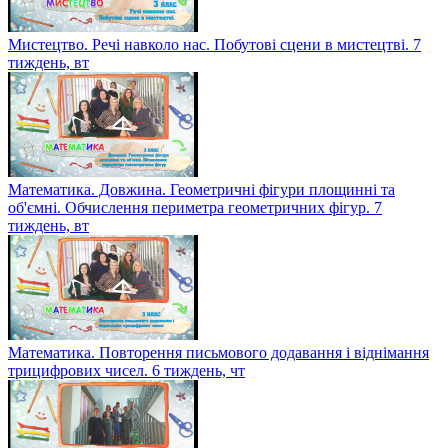
Мистецтво. Речі навколо нас. Побутові сцени в мистецтві. 7
тиждень, вт
Математика. Довжина. Геометричні фігури площинні та
об'ємні. Обчислення периметра геометричних фігур. 7
тиждень, вт
Математика. Повторення письмового додавання і віднімання
трицифрових чисел. 6 тиждень, чт