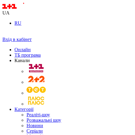
UA
RU
Вхід в кабінет
Онлайн
ТБ програма
Канали
Категорії
Реаліті-шоу
Розважальні шоу
Новини
Серіали