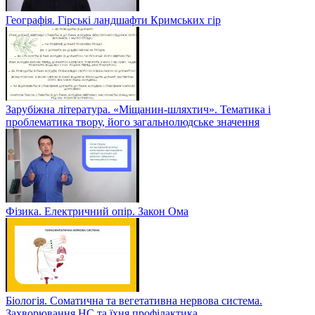
Географія. Гірські ландшафти Кримських гір
Зарубіжна література. «Міщанин-шляхтич». Тематика і
проблематика твору, його загальнолюдське значення
Фізика. Електричний опір. Закон Ома
Біологія. Соматична та вегетативна нервова система.
Захворювання НС та їхня профілактика