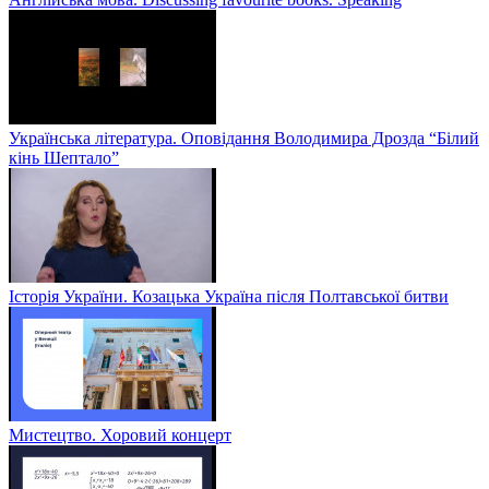
Українська література. Оповідання Володимира Дрозда “Білий
кінь Шептало”
Історія України. Козацька Україна після Полтавської битви
Мистецтво. Хоровий концерт