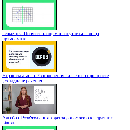
Геометрія. Поняття площі многокутника. Площа
прямокутника
Українська мова. Узагальнення вивченого про просте
ускладнене речення
Алгебра. Розв'язування задач за допомогою квадратних
рівнянь