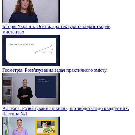
Історія України. Освіта, архітектура та образотворче
мистецтво
Геометрія. Розв'язування задач практичного змісту
Алгебра. Розв'язування рівнянь, що зводяться до квадратних.
Частина №1