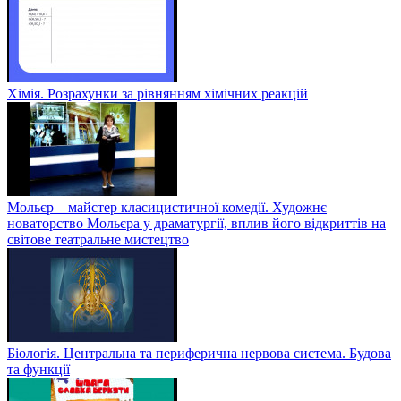
Хімія. Розрахунки за рівнянням хімічних реакцій
Мольєр – майстер класицистичної комедії. Художнє
новаторство Мольєра у драматургії, вплив його відкриттів на
світове театральне мистецтво
Біологія. Центральна та периферична нервова система. Будова
та функції