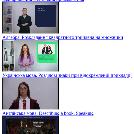
Алгебра. Розкладання квадратного тричлена на множники
Українська мова. Розділові знаки при відокремленій прикладці
Англійська мова. Describing a book. Speaking