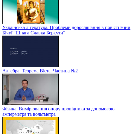
Українська література. Проблеми дорослішання в повісті Ніни
Бічуї “Шпага Славка Беркути”
Алгебра. Теорема Вієта. Частина №2
Фізика. Вимірювання опору провідника за допомогою
амперметра та вольтметра