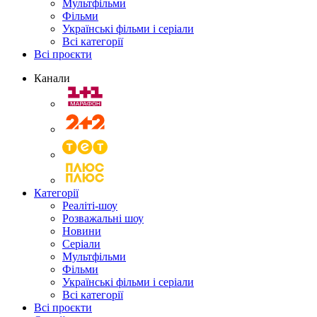
Мультфільми
Фільми
Українські фільми і серіали
Всі категорії
Всі проєкти
Канали
Категорії
Реаліті-шоу
Розважальні шоу
Новини
Серіали
Мультфільми
Фільми
Українські фільми і серіали
Всі категорії
Всі проєкти