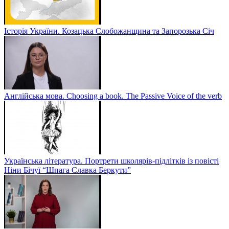
Історія України. Козацька Слобожанщина та Запорозька Січ
Англійська мова. Choosing a book. The Passive Voice of the verb
Українська література. Портрети школярів-підлітків із повісті
Ніни Бічуї “Шпага Славка Беркути”