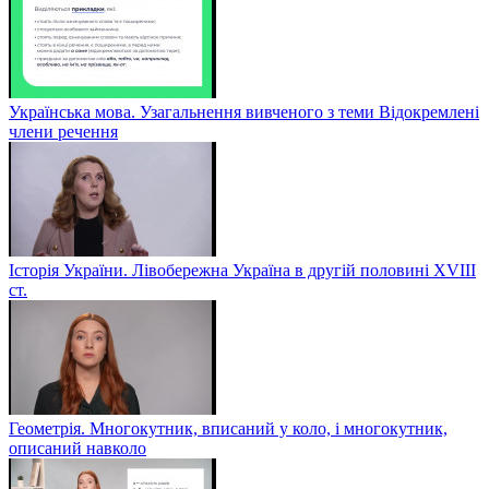
Українська мова. Узагальнення вивченого з теми Відокремлені
члени речення
Історія України. Лівобережна Україна в другій половині ХVIIІ
ст.
Геометрія. Многокутник, вписаний у коло, і многокутник,
описаний навколо