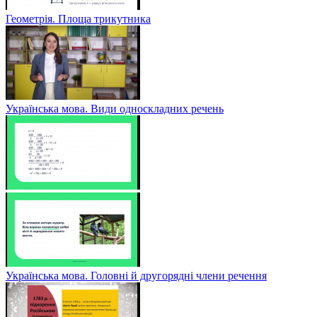
Геометрія. Площа трикутника
Українська мова. Види односкладних речень
Українська мова. Головні й другорядні члени речення