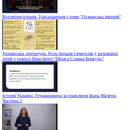
Всесвітня історія. Узагальнення з теми "Османська імперія"
Українська література. Роль батьків і вчителів у вихованні
дітей у повісті Ніни Бічуї “Шпага Славка Беркути”
Історія України. Гетьманщина за правління Івана Мазепи.
Частина 2