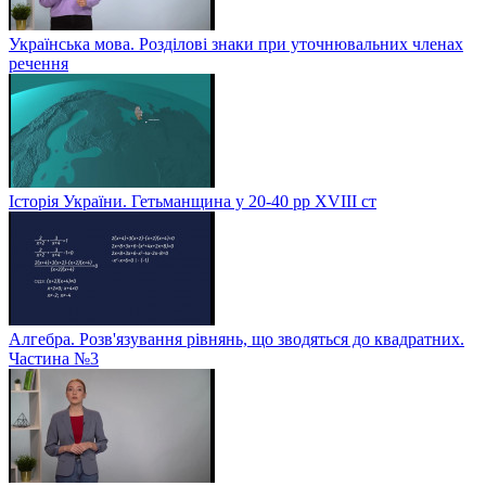
Українська мова. Розділові знаки при уточнювальних членах
речення
Історія України. Гетьманщина у 20-40 рр ХVIIІ ст
Алгебра. Розв'язування рівнянь, що зводяться до квадратних.
Частина №3