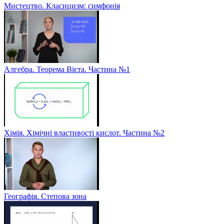
Мистецтво. Класицизм: симфонія
Алгебра. Теорема Вієта. Частина №1
Хімія. Хімічні властивості кислот. Частина №2
Географія. Степова зона