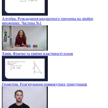
Алгебра. Розкладання квадратного тричлена на лінійні
множники. Частина №1
Хімія. Фізичні та хімічні властивості основ
Геометрія. Розв'язування прямокутних трикутників