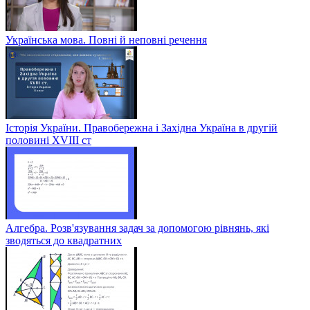
Українська мова. Повні й неповні речення
Історія України. Правобережна і Західна Україна в другій
половині XVIII ст
Алгебра. Розв'язування задач за допомогою рівнянь, які
зводяться до квадратних