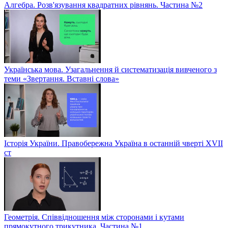
Алгебра. Розв'язування квадратних рівнянь. Частина №2
Українська мова. Узагальнення й систематизація вивченого з
теми «Звертання. Вставні слова»
Історія України. Правобережна Україна в останній чверті XVII
ст
Геометрія. Співвідношення між сторонами і кутами
прямокутного трикутника. Частина №1