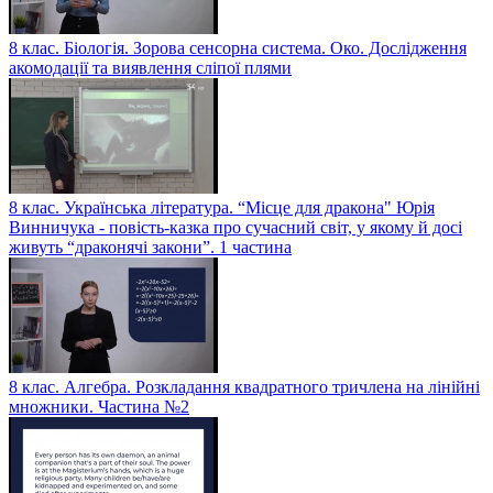
8 клас. Біологія. Зорова сенсорна система. Око. Дослідження
акомодації та виявлення сліпої плями
8 клас. Українська література. “Місце для дракона" Юрія
Винничука - повість-казка про сучасний світ, у якому й досі
живуть “драконячі закони”. 1 частина
8 клас. Алгебра. Розкладання квадратного тричлена на лінійні
множники. Частина №2