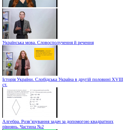
Українська мова. Словосполучення й речення
Історія України. Слобідська Україна в другій половині ХVIIІ
ст.
Алгебра. Розв’язування задач за допомогою квадратних
рівнянь. Частина №2