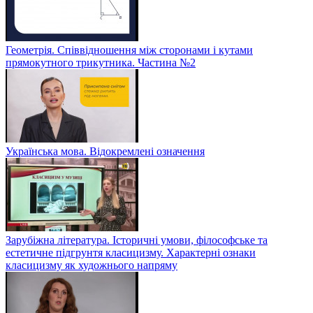
Геометрія. Співвідношення між сторонами і кутами
прямокутного трикутника. Частина №2
Українська мова. Відокремлені означення
Зарубіжна література. Історичні умови, філософське та
естетичне підгрунтя класицизму. Характерні ознаки
класицизму як художнього напряму