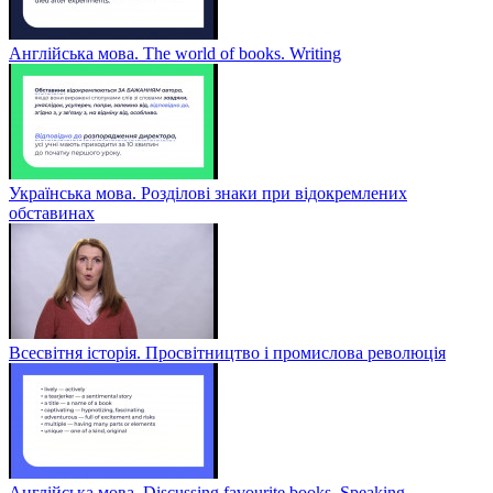
Англійська мова. The world of books. Writing
Українська мова. Розділові знаки при відокремлених
обставинах
Всесвітня історія. Просвітництво і промислова революція
Англійська мова. Discussing favourite books. Speaking