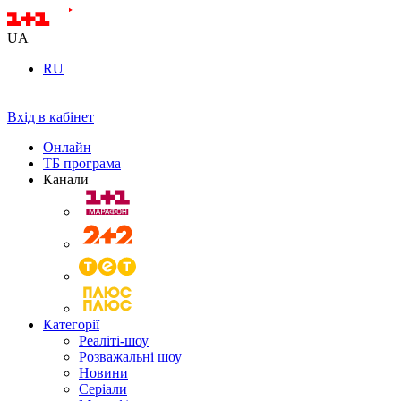
UA
RU
Вхід в кабінет
Онлайн
ТБ програма
Канали
Категорії
Реаліті-шоу
Розважальні шоу
Новини
Серіали