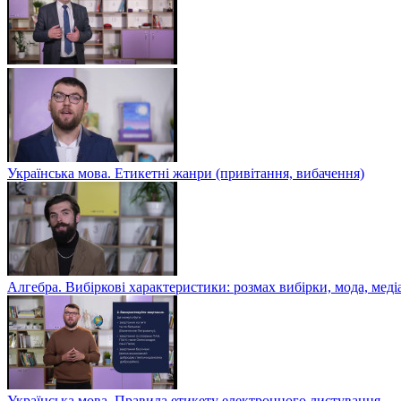
Українська мова. Етикетні жанри (привітання, вибачення)
Алгебра. Вибіркові характеристики: розмах вибірки, мода, меді
Українська мова. Правила етикету електронного листування