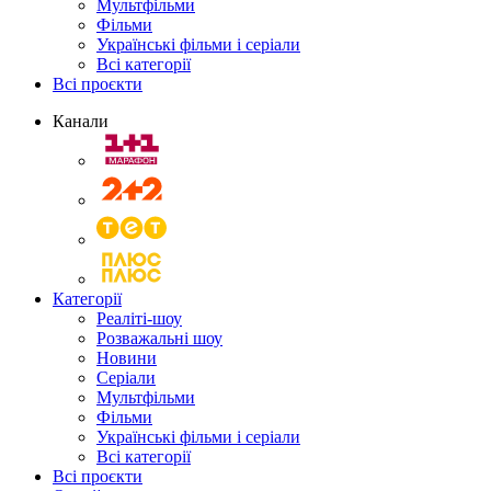
Мультфільми
Фільми
Українські фільми і серіали
Всі категорії
Всі проєкти
Канали
Категорії
Реаліті-шоу
Розважальні шоу
Новини
Серіали
Мультфільми
Фільми
Українські фільми і серіали
Всі категорії
Всі проєкти