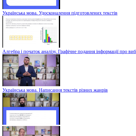
Українська мова. Удосконалення підготовлених текстів
Алгебра і початок аналізу. Графічне подання інформації про виб
Українська мова. Написання текстів різних жанрів