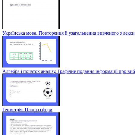
Українська мова. Повторення й узагальнення вивченого з лексик
Алгебра і початок аналізу. Графічне подання інформації про виб
Геометрія. Площа сфери