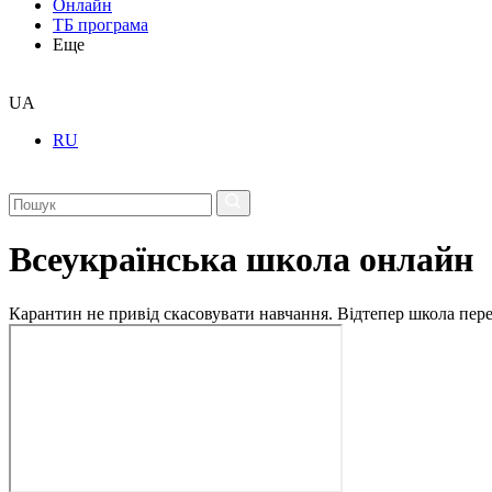
Онлайн
ТБ програма
Еще
UA
RU
Всеукраїнська школа онлайн
Карантин не привід скасовувати навчання. Відтепер школа перех