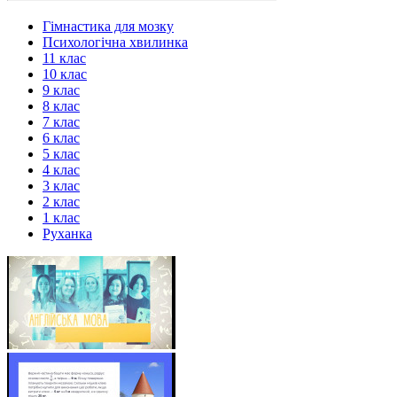
Гімнастика для мозку
Психологічна хвилинка
11 клас
10 клас
9 клас
8 клас
7 клас
6 клас
5 клас
4 клас
3 клас
2 клас
1 клас
Руханка