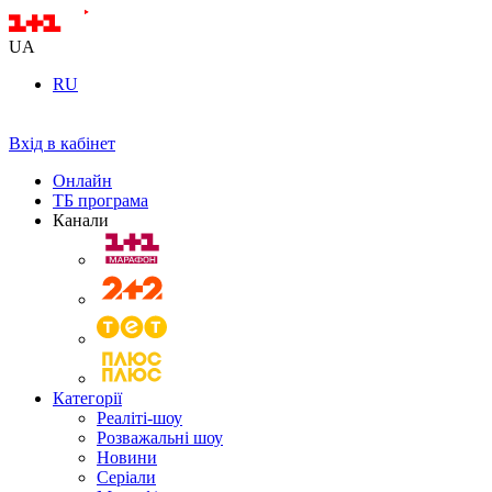
UA
RU
Вхід в кабінет
Онлайн
ТБ програма
Канали
Категорії
Реаліті-шоу
Розважальні шоу
Новини
Серіали