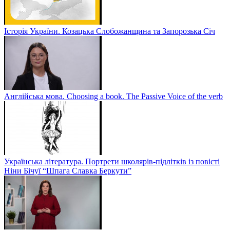
Історія України. Козацька Слобожанщина та Запорозька Січ
Англійська мова. Choosing a book. The Passive Voice of the verb
Українська література. Портрети школярів-підлітків із повісті
Ніни Бічуї “Шпага Славка Беркути”