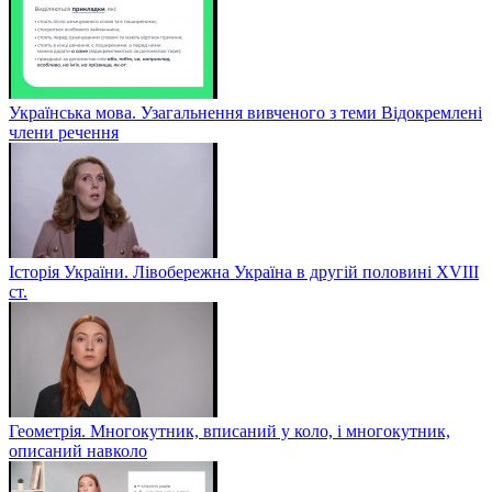
Українська мова. Узагальнення вивченого з теми Відокремлені
члени речення
Історія України. Лівобережна Україна в другій половині ХVIIІ
ст.
Геометрія. Многокутник, вписаний у коло, і многокутник,
описаний навколо