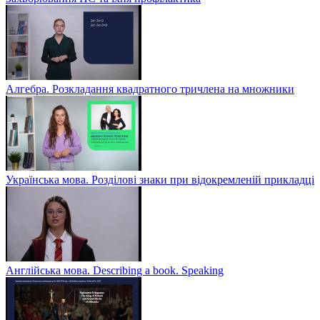
Алгебра. Розкладання квадратного тричлена на множники
Українська мова. Розділові знаки при відокремленій прикладці
Англійська мова. Describing a book. Speaking