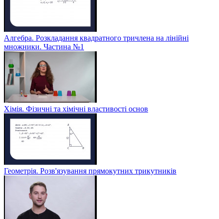
Алгебра. Розкладання квадратного тричлена на лінійні
множники. Частина №1
Хімія. Фізичні та хімічні властивості основ
Геометрія. Розв'язування прямокутних трикутників