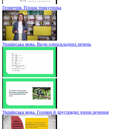
Геометрія. Площа трикутника
Українська мова. Види односкладних речень
Українська мова. Головні й другорядні члени речення