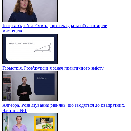
Історія України. Освіта, архітектура та образотворче
мистецтво
Геометрія. Розв'язування задач практичного змісту
Алгебра. Розв'язування рівнянь, що зводяться до квадратних.
Частина №1