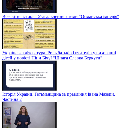
Всесвітня історія. Узагальнення з теми "Османська імперія"
Українська література. Роль батьків і вчителів у вихованні
дітей у повісті Ніни Бічуї “Шпага Славка Беркути”
Історія України. Гетьманщина за правління Івана Мазепи.
Частина 2