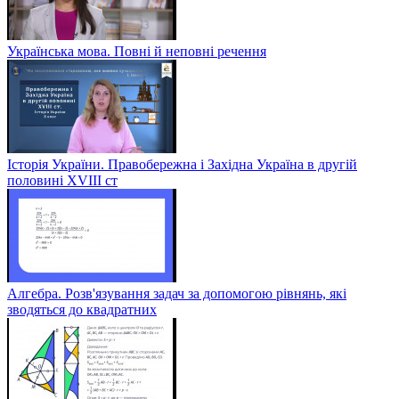
Українська мова. Повні й неповні речення
Історія України. Правобережна і Західна Україна в другій
половині XVIII ст
Алгебра. Розв'язування задач за допомогою рівнянь, які
зводяться до квадратних