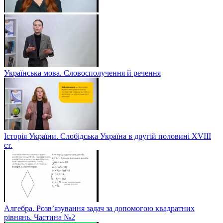
Українська мова. Словосполучення й речення
Історія України. Слобідська Україна в другій половині ХVIIІ
ст.
Алгебра. Розв’язування задач за допомогою квадратних
рівнянь. Частина №2