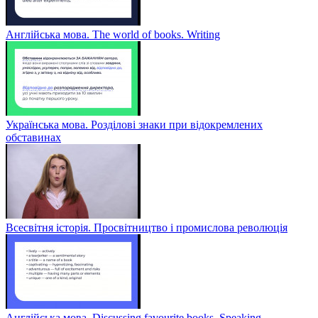
Англійська мова. The world of books. Writing
Українська мова. Розділові знаки при відокремлених
обставинах
Всесвітня історія. Просвітництво і промислова революція
Англійська мова. Discussing favourite books. Speaking