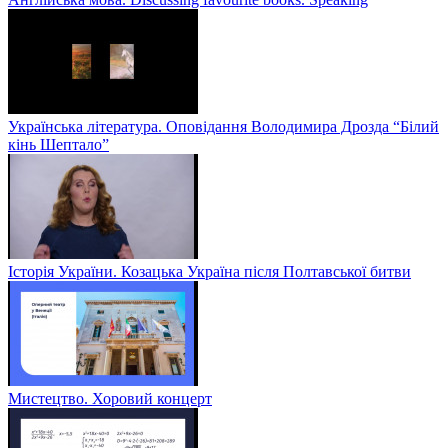
Українська література. Оповідання Володимира Дрозда “Білий
кінь Шептало”
Історія України. Козацька Україна після Полтавської битви
Мистецтво. Хоровий концерт