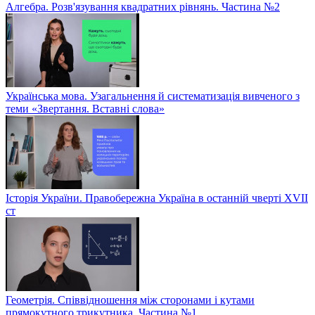
Алгебра. Розв'язування квадратних рівнянь. Частина №2
Українська мова. Узагальнення й систематизація вивченого з
теми «Звертання. Вставні слова»
Історія України. Правобережна Україна в останній чверті XVII
ст
Геометрія. Співвідношення між сторонами і кутами
прямокутного трикутника. Частина №1