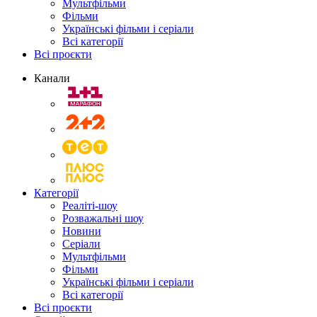
Мультфільми
Фільми
Українські фільми і серіали
Всі категорії
Всі проєкти
Канали
Категорії
Реаліті-шоу
Розважальні шоу
Новини
Серіали
Мультфільми
Фільми
Українські фільми і серіали
Всі категорії
Всі проєкти