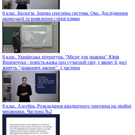
8 клас. Біологія. Зорова сенсорна система. Око. Дослідження
акомодації та виявлення сліпої плями
8 клас. Українська література. “Місце для дракона" Юрія
Винничука - повість-казка про сучасний світ, у якому й досі
живуть “драконячі закони”. 1 частина
8 клас. Алгебра. Розкладання квадратного тричлена на лінійні
множники. Частина №2