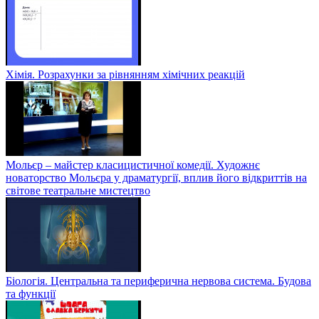
Хімія. Розрахунки за рівнянням хімічних реакцій
Мольєр – майстер класицистичної комедії. Художнє
новаторство Мольєра у драматургії, вплив його відкриттів на
світове театральне мистецтво
Біологія. Центральна та периферична нервова система. Будова
та функції