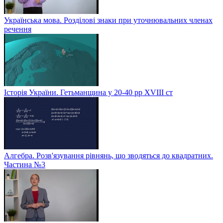
Українська мова. Розділові знаки при уточнювальних членах
речення
Історія України. Гетьманщина у 20-40 рр ХVIIІ ст
Алгебра. Розв'язування рівнянь, що зводяться до квадратних.
Частина №3