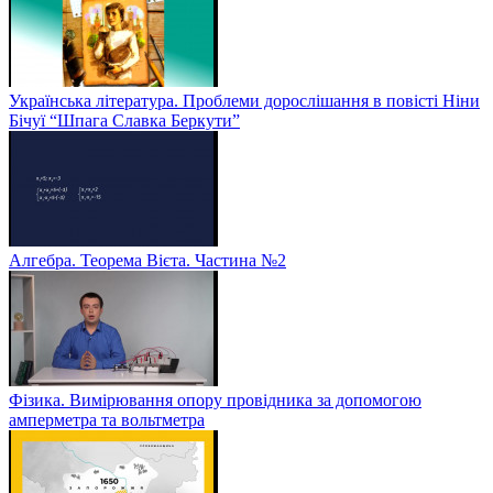
Українська література. Проблеми дорослішання в повісті Ніни
Бічуї “Шпага Славка Беркути”
Алгебра. Теорема Вієта. Частина №2
Фізика. Вимірювання опору провідника за допомогою
амперметра та вольтметра