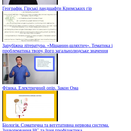
Географія. Гірські ландшафти Кримських гір
Зарубіжна література. «Міщанин-шляхтич». Тематика і
проблематика твору, його загальнолюдське значення
Фізика. Електричний опір. Закон Ома
Біологія. Соматична та вегетативна нервова система.
Захворювання НС та їхня профілактика