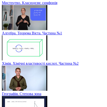
Мистецтво. Класицизм: симфонія
Алгебра. Теорема Вієта. Частина №1
Хімія. Хімічні властивості кислот. Частина №2
Географія. Степова зона