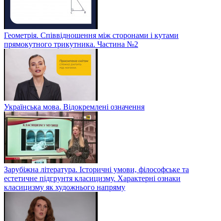
Геометрія. Співвідношення між сторонами і кутами
прямокутного трикутника. Частина №2
Українська мова. Відокремлені означення
Зарубіжна література. Історичні умови, філософське та
естетичне підгрунтя класицизму. Характерні ознаки
класицизму як художнього напряму