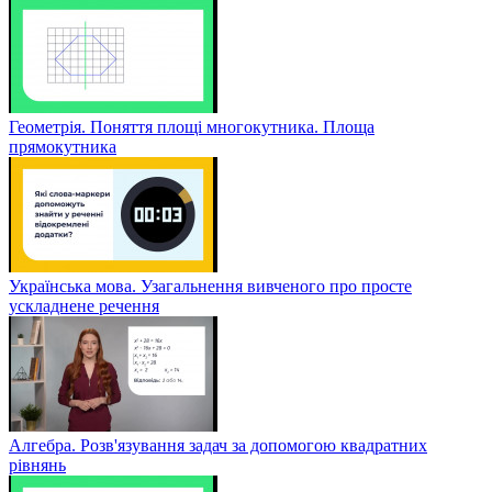
Геометрія. Поняття площі многокутника. Площа
прямокутника
Українська мова. Узагальнення вивченого про просте
ускладнене речення
Алгебра. Розв'язування задач за допомогою квадратних
рівнянь