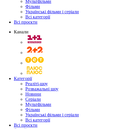
Мультфільми
Фільми
Українські фільми і серіали
Всі категорії
Всі проєкти
Канали
Категорії
Реаліті-шоу
Розважальні шоу
Новини
Серіали
Мультфільми
Фільми
Українські фільми і серіали
Всі категорії
Всі проєкти