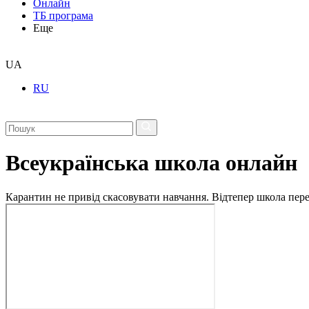
Онлайн
ТБ програма
Еще
UA
RU
Всеукраїнська школа онлайн
Карантин не привід скасовувати навчання. Відтепер школа перех