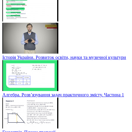
Історія України. Розвиток освіти, науки та музичної культури
Алгебра. Розв’язування задач практичного змісту. Частина 1