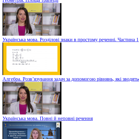
Геометрія. Площа трапеції
Українська мова. Розділові знаки в простому реченні. Частина 1
Алгебра. Розв’язування задач за допомогою рівнянь, які зводять
Українська мова. Повні й неповні речення