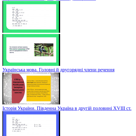
Українська мова. Головні й другорядні члени речення
Історія України. Південна Україна в другій половині ХVІІІ ст.