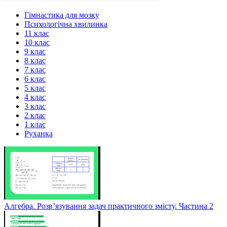
Гімнастика для мозку
Психологічна хвилинка
11 клас
10 клас
9 клас
8 клас
7 клас
6 клас
5 клас
4 клас
3 клас
2 клас
1 клас
Руханка
Алгебра. Розв’язування задач практичного змісту. Частина 2