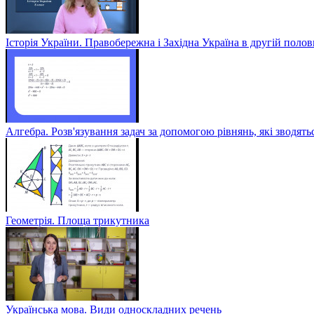
Історія України. Правобережна і Західна Україна в другій полов
Алгебра. Розв'язування задач за допомогою рівнянь, які зводять
Геометрія. Площа трикутника
Українська мова. Види односкладних речень