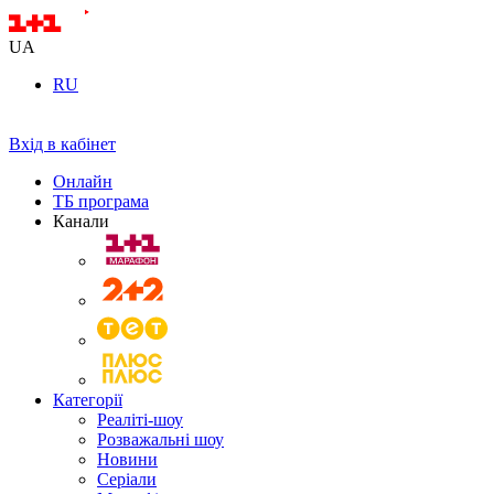
UA
RU
Вхід в кабінет
Онлайн
ТБ програма
Канали
Категорії
Реаліті-шоу
Розважальні шоу
Новини
Серіали