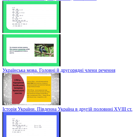
Українська мова. Головні й другорядні члени речення
Історія України. Південна Україна в другій половині ХVІІІ ст.