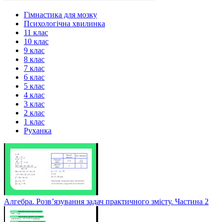
Гімнастика для мозку
Психологічна хвилинка
11 клас
10 клас
9 клас
8 клас
7 клас
6 клас
5 клас
4 клас
3 клас
2 клас
1 клас
Руханка
Алгебра. Розв’язування задач практичного змісту. Частина 2