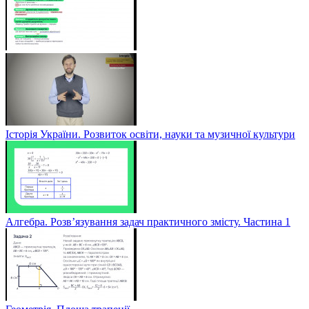
Історія України. Розвиток освіти, науки та музичної культури
Алгебра. Розв’язування задач практичного змісту. Частина 1