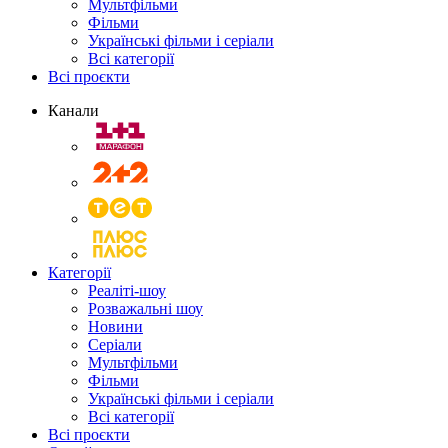
Мультфільми
Фільми
Українські фільми і серіали
Всі категорії
Всі проєкти
Канали
Категорії
Реаліті-шоу
Розважальні шоу
Новини
Серіали
Мультфільми
Фільми
Українські фільми і серіали
Всі категорії
Всі проєкти