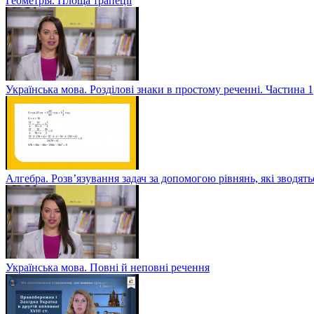
Геометрія. Площа трапеції
Українська мова. Розділові знаки в простому реченні. Частина 1
Алгебра. Розв’язування задач за допомогою рівнянь, які зводять
Українська мова. Повні й неповні речення