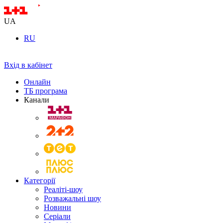
UA
RU
Вхід в кабінет
Онлайн
ТБ програма
Канали
Категорії
Реаліті-шоу
Розважальні шоу
Новини
Серіали