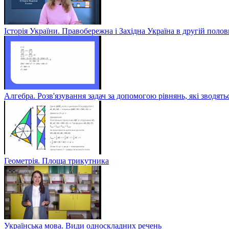
Історія України. Правобережна і Західна Україна в другій полов
Алгебра. Розв'язування задач за допомогою рівнянь, які зводять
Геометрія. Площа трикутника
Українська мова. Види односкладних речень