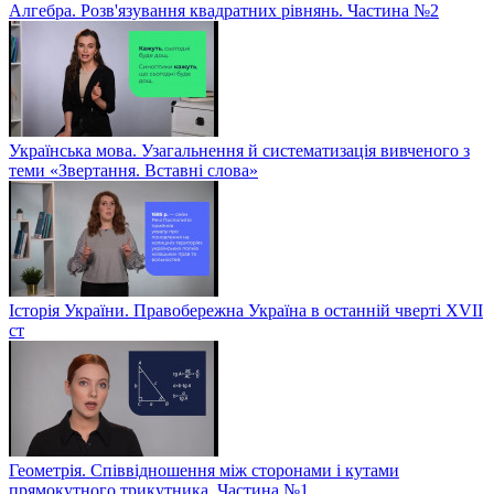
Алгебра. Розв'язування квадратних рівнянь. Частина №2
Українська мова. Узагальнення й систематизація вивченого з
теми «Звертання. Вставні слова»
Історія України. Правобережна Україна в останній чверті XVII
ст
Геометрія. Співвідношення між сторонами і кутами
прямокутного трикутника. Частина №1