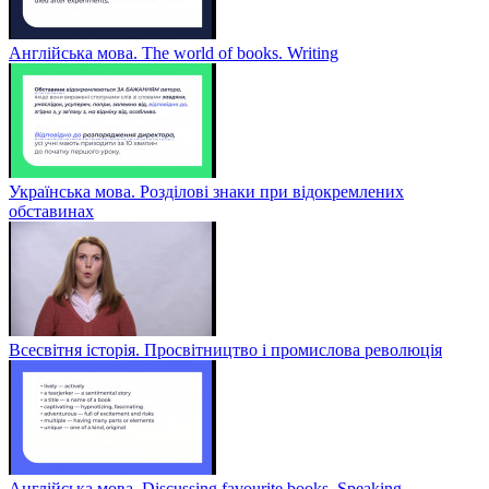
Англійська мова. The world of books. Writing
Українська мова. Розділові знаки при відокремлених
обставинах
Всесвітня історія. Просвітництво і промислова революція
Англійська мова. Discussing favourite books. Speaking