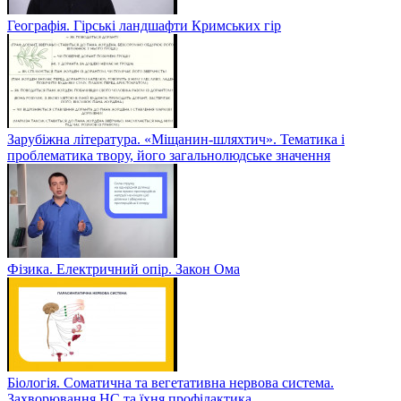
Географія. Гірські ландшафти Кримських гір
Зарубіжна література. «Міщанин-шляхтич». Тематика і
проблематика твору, його загальнолюдське значення
Фізика. Електричний опір. Закон Ома
Біологія. Соматична та вегетативна нервова система.
Захворювання НС та їхня профілактика