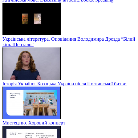
Українська література. Оповідання Володимира Дрозда “Білий
кінь Шептало”
Історія України. Козацька Україна після Полтавської битви
Мистецтво. Хоровий концерт