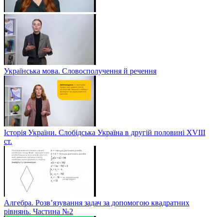
Українська мова. Словосполучення й речення
Історія України. Слобідська Україна в другій половині ХVIIІ
ст.
Алгебра. Розв’язування задач за допомогою квадратних
рівнянь. Частина №2