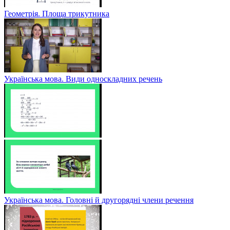
Геометрія. Площа трикутника
Українська мова. Види односкладних речень
Українська мова. Головні й другорядні члени речення