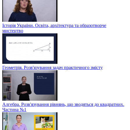
Історія України. Освіта, архітектура та образотворче
мистецтво
Геометрія. Розв'язування задач практичного змісту
Алгебра. Розв'язування рівнянь, що зводяться до квадратних.
Частина №1