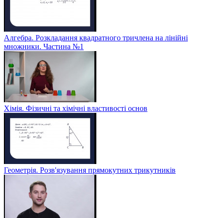
Алгебра. Розкладання квадратного тричлена на лінійні
множники. Частина №1
Хімія. Фізичні та хімічні властивості основ
Геометрія. Розв'язування прямокутних трикутників