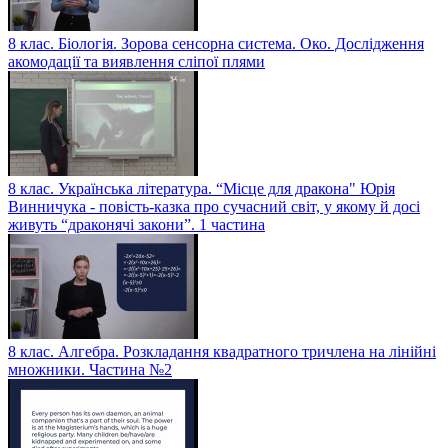
8 клас. Біологія. Зорова сенсорна система. Око. Дослідження
акомодації та виявлення сліпої плями
8 клас. Українська література. “Місце для дракона" Юрія
Винничука - повість-казка про сучасний світ, у якому й досі
живуть “драконячі закони”. 1 частина
8 клас. Алгебра. Розкладання квадратного тричлена на лінійні
множники. Частина №2