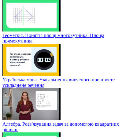
Геометрія. Поняття площі многокутника. Площа
прямокутника
Українська мова. Узагальнення вивченого про просте
ускладнене речення
Алгебра. Розв'язування задач за допомогою квадратних
рівнянь