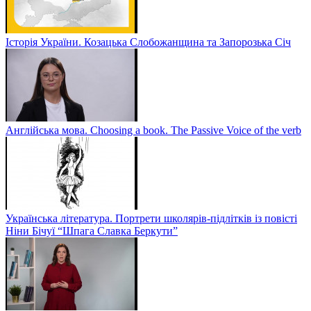
Історія України. Козацька Слобожанщина та Запорозька Січ
Англійська мова. Choosing a book. The Passive Voice of the verb
Українська література. Портрети школярів-підлітків із повісті
Ніни Бічуї “Шпага Славка Беркути”