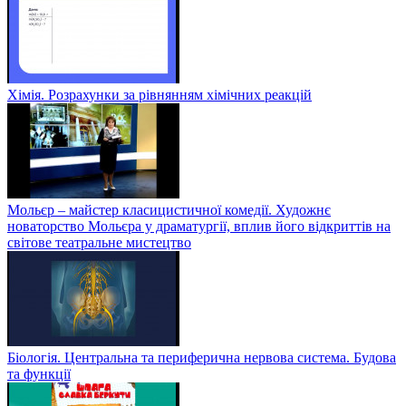
Хімія. Розрахунки за рівнянням хімічних реакцій
Мольєр – майстер класицистичної комедії. Художнє
новаторство Мольєра у драматургії, вплив його відкриттів на
світове театральне мистецтво
Біологія. Центральна та периферична нервова система. Будова
та функції