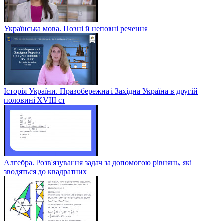
Українська мова. Повні й неповні речення
Історія України. Правобережна і Західна Україна в другій
половині XVIII ст
Алгебра. Розв'язування задач за допомогою рівнянь, які
зводяться до квадратних