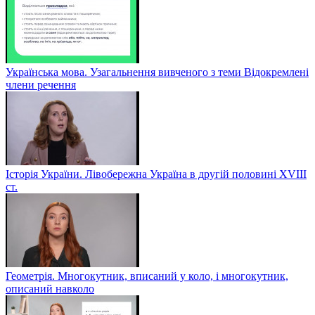
Українська мова. Узагальнення вивченого з теми Відокремлені
члени речення
Історія України. Лівобережна Україна в другій половині ХVIIІ
ст.
Геометрія. Многокутник, вписаний у коло, і многокутник,
описаний навколо