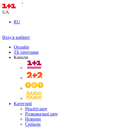
UA
RU
Вхід в кабінет
Онлайн
ТБ програма
Канали
Категорії
Реаліті-шоу
Розважальні шоу
Новини
Серіали