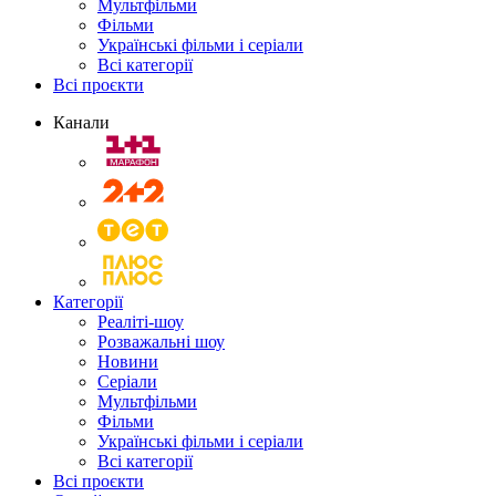
Мультфільми
Фільми
Українські фільми і серіали
Всі категорії
Всі проєкти
Канали
Категорії
Реаліті-шоу
Розважальні шоу
Новини
Серіали
Мультфільми
Фільми
Українські фільми і серіали
Всі категорії
Всі проєкти