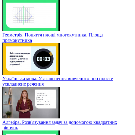
Геометрія. Поняття площі многокутника. Площа
прямокутника
Українська мова. Узагальнення вивченого про просте
ускладнене речення
Алгебра. Розв'язування задач за допомогою квадратних
рівнянь