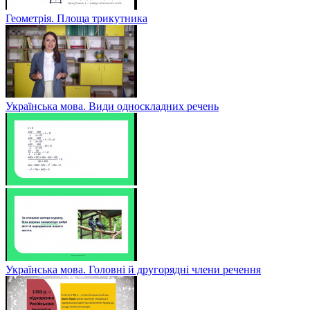
Геометрія. Площа трикутника
Українська мова. Види односкладних речень
Українська мова. Головні й другорядні члени речення