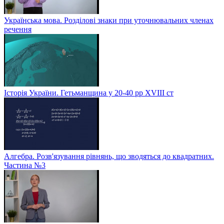
Українська мова. Розділові знаки при уточнювальних членах
речення
Історія України. Гетьманщина у 20-40 рр ХVIIІ ст
Алгебра. Розв'язування рівнянь, що зводяться до квадратних.
Частина №3