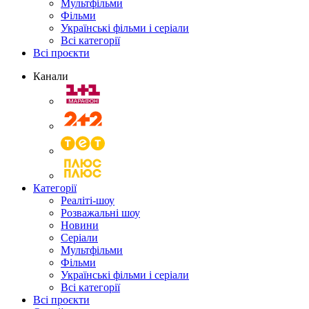
Мультфільми
Фільми
Українські фільми і серіали
Всі категорії
Всі проєкти
Канали
Категорії
Реаліті-шоу
Розважальні шоу
Новини
Серіали
Мультфільми
Фільми
Українські фільми і серіали
Всі категорії
Всі проєкти