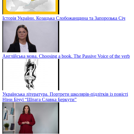
Історія України. Козацька Слобожанщина та Запорозька Січ
Англійська мова. Choosing a book. The Passive Voice of the verb
Українська література. Портрети школярів-підлітків із повісті
Ніни Бічуї “Шпага Славка Беркути”