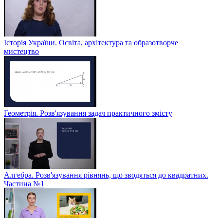
Історія України. Освіта, архітектура та образотворче
мистецтво
Геометрія. Розв'язування задач практичного змісту
Алгебра. Розв'язування рівнянь, що зводяться до квадратних.
Частина №1