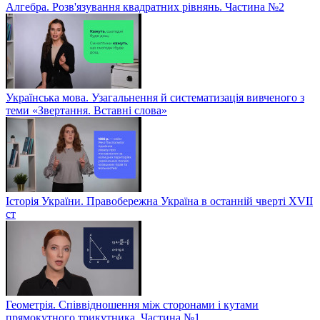
Алгебра. Розв'язування квадратних рівнянь. Частина №2
Українська мова. Узагальнення й систематизація вивченого з
теми «Звертання. Вставні слова»
Історія України. Правобережна Україна в останній чверті XVII
ст
Геометрія. Співвідношення між сторонами і кутами
прямокутного трикутника. Частина №1