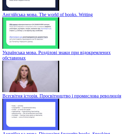
Англійська мова. The world of books. Writing
Українська мова. Розділові знаки при відокремлених
обставинах
Всесвітня історія. Просвітництво і промислова революція
Англійська мова. Discussing favourite books. Speaking