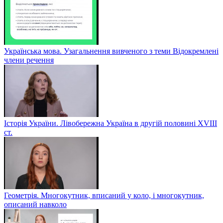
Українська мова. Узагальнення вивченого з теми Відокремлені
члени речення
Історія України. Лівобережна Україна в другій половині ХVIIІ
ст.
Геометрія. Многокутник, вписаний у коло, і многокутник,
описаний навколо