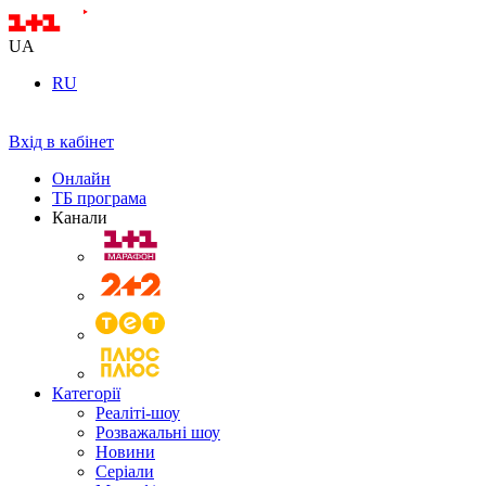
UA
RU
Вхід в кабінет
Онлайн
ТБ програма
Канали
Категорії
Реаліті-шоу
Розважальні шоу
Новини
Серіали