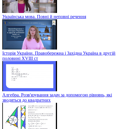
Українська мова. Повні й неповні речення
Історія України. Правобережна і Західна Україна в другій
половині XVIII ст
Алгебра. Розв'язування задач за допомогою рівнянь, які
зводяться до квадратних