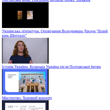
Українська література. Оповідання Володимира Дрозда “Білий
кінь Шептало”
Історія України. Козацька Україна після Полтавської битви
Мистецтво. Хоровий концерт