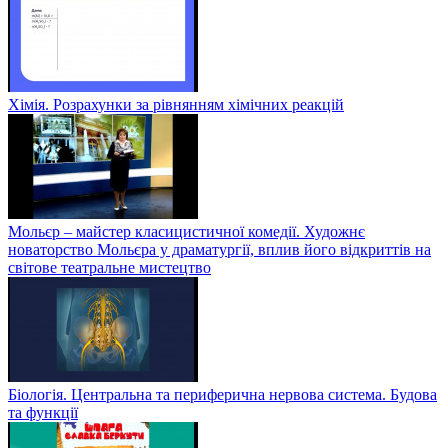
Хімія. Розрахунки за рівнянням хімічних реакцій
Мольєр – майстер класицистичної комедії. Художнє
новаторство Мольєра у драматургії, вплив його відкриттів на
світове театральне мистецтво
Біологія. Центральна та периферична нервова система. Будова
та функції