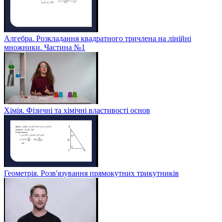
Алгебра. Розкладання квадратного тричлена на лінійні
множники. Частина №1
Хімія. Фізичні та хімічні властивості основ
Геометрія. Розв'язування прямокутних трикутників