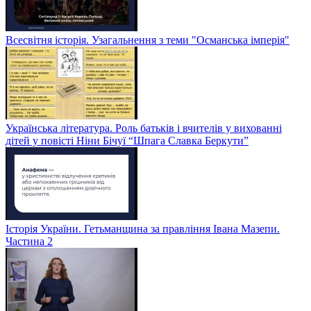
Всесвітня історія. Узагальнення з теми "Османська імперія"
Українська література. Роль батьків і вчителів у вихованні
дітей у повісті Ніни Бічуї “Шпага Славка Беркути”
Історія України. Гетьманщина за правління Івана Мазепи.
Частина 2