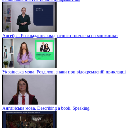
Алгебра. Розкладання квадратного тричлена на множники
Українська мова. Розділові знаки при відокремленій прикладці
Англійська мова. Describing a book. Speaking