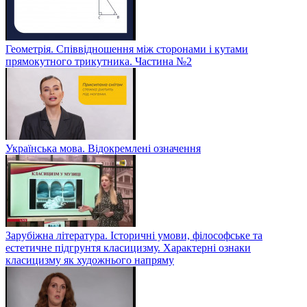
Геометрія. Співвідношення між сторонами і кутами
прямокутного трикутника. Частина №2
Українська мова. Відокремлені означення
Зарубіжна література. Історичні умови, філософське та
естетичне підгрунтя класицизму. Характерні ознаки
класицизму як художнього напряму