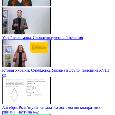
Українська мова. Словосполучення й речення
Історія України. Слобідська Україна в другій половині ХVIIІ
ст.
Алгебра. Розв’язування задач за допомогою квадратних
рівнянь. Частина №2