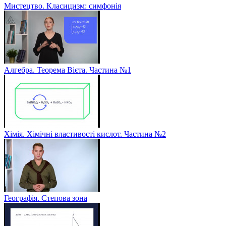
Мистецтво. Класицизм: симфонія
Алгебра. Теорема Вієта. Частина №1
Хімія. Хімічні властивості кислот. Частина №2
Географія. Степова зона