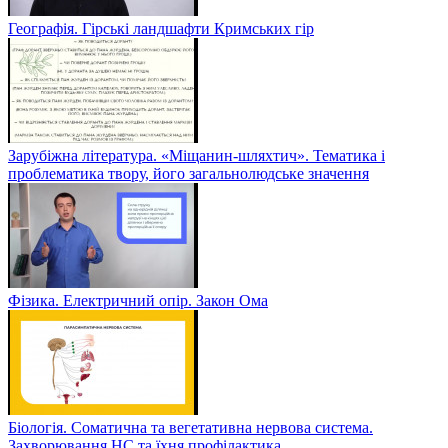
Географія. Гірські ландшафти Кримських гір
Зарубіжна література. «Міщанин-шляхтич». Тематика і
проблематика твору, його загальнолюдське значення
Фізика. Електричний опір. Закон Ома
Біологія. Соматична та вегетативна нервова система.
Захворювання НС та їхня профілактика