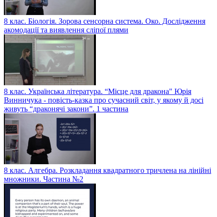
8 клас. Біологія. Зорова сенсорна система. Око. Дослідження
акомодації та виявлення сліпої плями
8 клас. Українська література. “Місце для дракона" Юрія
Винничука - повість-казка про сучасний світ, у якому й досі
живуть “драконячі закони”. 1 частина
8 клас. Алгебра. Розкладання квадратного тричлена на лінійні
множники. Частина №2