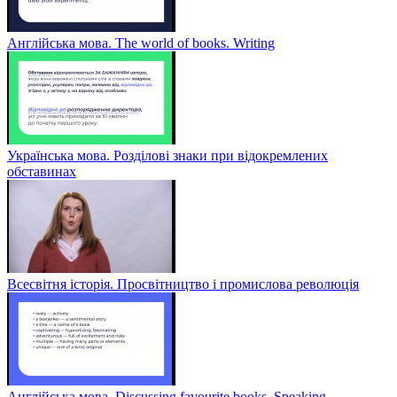
Англійська мова. The world of books. Writing
Українська мова. Розділові знаки при відокремлених
обставинах
Всесвітня історія. Просвітництво і промислова революція
Англійська мова. Discussing favourite books. Speaking