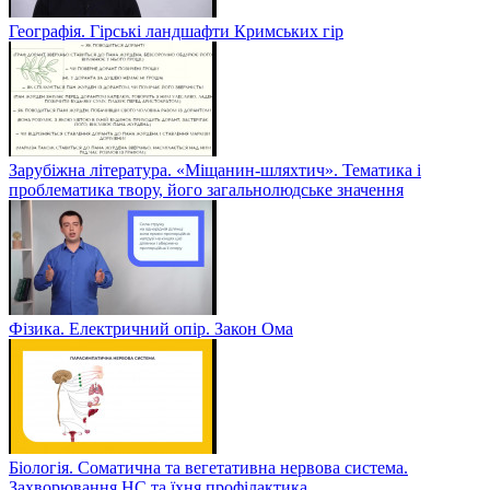
Географія. Гірські ландшафти Кримських гір
Зарубіжна література. «Міщанин-шляхтич». Тематика і
проблематика твору, його загальнолюдське значення
Фізика. Електричний опір. Закон Ома
Біологія. Соматична та вегетативна нервова система.
Захворювання НС та їхня профілактика