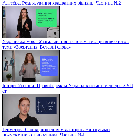
Алгебра. Розв'язування квадратних рівнянь. Частина №2
Українська мова. Узагальнення й систематизація вивченого з
теми «Звертання. Вставні слова»
Історія України. Правобережна Україна в останній чверті XVII
ст
Геометрія. Співвідношення між сторонами і кутами
прямокутного трикутника. Частина №1