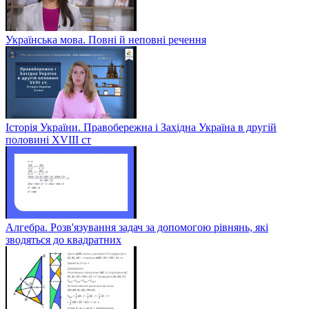
Українська мова. Повні й неповні речення
Історія України. Правобережна і Західна Україна в другій
половині XVIII ст
Алгебра. Розв'язування задач за допомогою рівнянь, які
зводяться до квадратних