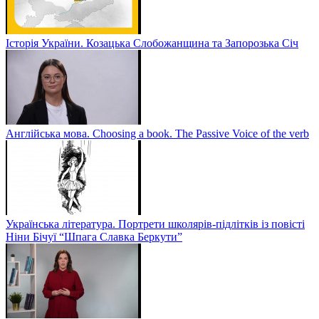
Історія України. Козацька Слобожанщина та Запорозька Січ
Англійська мова. Choosing a book. The Passive Voice of the verb
Українська література. Портрети школярів-підлітків із повісті
Ніни Бічуї “Шпага Славка Беркути”