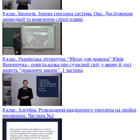
8 клас. Біологія. Зорова сенсорна система. Око. Дослідження
акомодації та виявлення сліпої плями
8 клас. Українська література. “Місце для дракона" Юрія
Винничука - повість-казка про сучасний світ, у якому й досі
живуть “драконячі закони”. 1 частина
8 клас. Алгебра. Розкладання квадратного тричлена на лінійні
множники. Частина №2