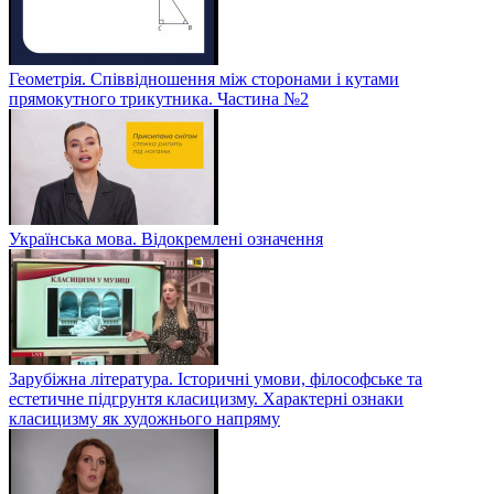
Геометрія. Співвідношення між сторонами і кутами
прямокутного трикутника. Частина №2
Українська мова. Відокремлені означення
Зарубіжна література. Історичні умови, філософське та
естетичне підгрунтя класицизму. Характерні ознаки
класицизму як художнього напряму