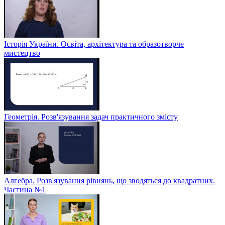
Історія України. Освіта, архітектура та образотворче
мистецтво
Геометрія. Розв'язування задач практичного змісту
Алгебра. Розв'язування рівнянь, що зводяться до квадратних.
Частина №1