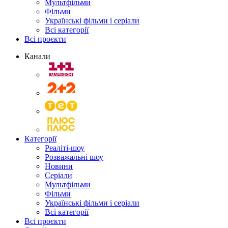
Мультфільми
Фільми
Українські фільми і серіали
Всі категорії
Всі проєкти
Канали
Категорії
Реаліті-шоу
Розважальні шоу
Новини
Серіали
Мультфільми
Фільми
Українські фільми і серіали
Всі категорії
Всі проєкти