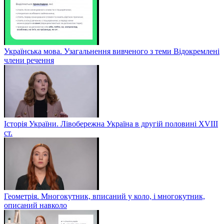
Українська мова. Узагальнення вивченого з теми Відокремлені
члени речення
Історія України. Лівобережна Україна в другій половині ХVIIІ
ст.
Геометрія. Многокутник, вписаний у коло, і многокутник,
описаний навколо