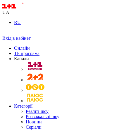
UA
RU
Вхід в кабінет
Онлайн
ТБ програма
Канали
Категорії
Реаліті-шоу
Розважальні шоу
Новини
Серіали