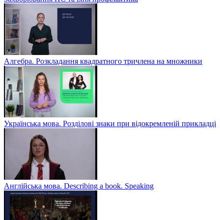
Алгебра. Розкладання квадратного тричлена на множники
Українська мова. Розділові знаки при відокремленій прикладці
Англійська мова. Describing a book. Speaking