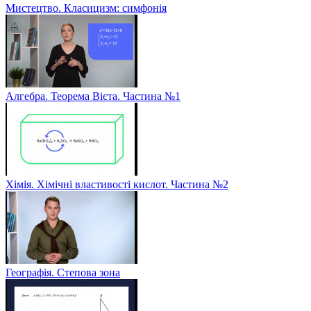
Мистецтво. Класицизм: симфонія
Алгебра. Теорема Вієта. Частина №1
Хімія. Хімічні властивості кислот. Частина №2
Географія. Степова зона