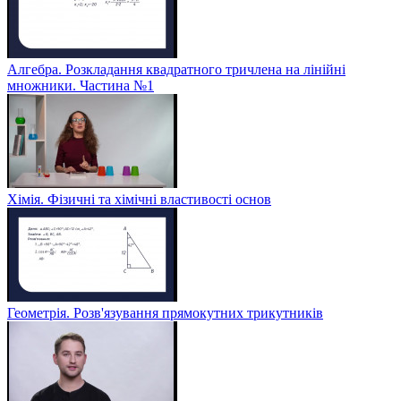
Алгебра. Розкладання квадратного тричлена на лінійні
множники. Частина №1
Хімія. Фізичні та хімічні властивості основ
Геометрія. Розв'язування прямокутних трикутників