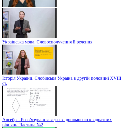
Українська мова. Словосполучення й речення
Історія України. Слобідська Україна в другій половині ХVIIІ
ст.
Алгебра. Розв’язування задач за допомогою квадратних
рівнянь. Частина №2