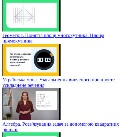
Геометрія. Поняття площі многокутника. Площа
прямокутника
Українська мова. Узагальнення вивченого про просте
ускладнене речення
Алгебра. Розв'язування задач за допомогою квадратних
рівнянь