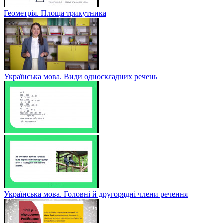
Геометрія. Площа трикутника
Українська мова. Види односкладних речень
Українська мова. Головні й другорядні члени речення