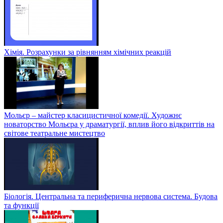
Хімія. Розрахунки за рівнянням хімічних реакцій
Мольєр – майстер класицистичної комедії. Художнє
новаторство Мольєра у драматургії, вплив його відкриттів на
світове театральне мистецтво
Біологія. Центральна та периферична нервова система. Будова
та функції