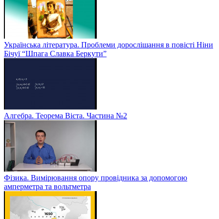
Українська література. Проблеми дорослішання в повісті Ніни
Бічуї “Шпага Славка Беркути”
Алгебра. Теорема Вієта. Частина №2
Фізика. Вимірювання опору провідника за допомогою
амперметра та вольтметра