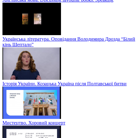
Українська література. Оповідання Володимира Дрозда “Білий
кінь Шептало”
Історія України. Козацька Україна після Полтавської битви
Мистецтво. Хоровий концерт