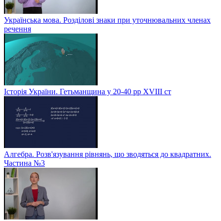
Українська мова. Розділові знаки при уточнювальних членах
речення
Історія України. Гетьманщина у 20-40 рр ХVIIІ ст
Алгебра. Розв'язування рівнянь, що зводяться до квадратних.
Частина №3