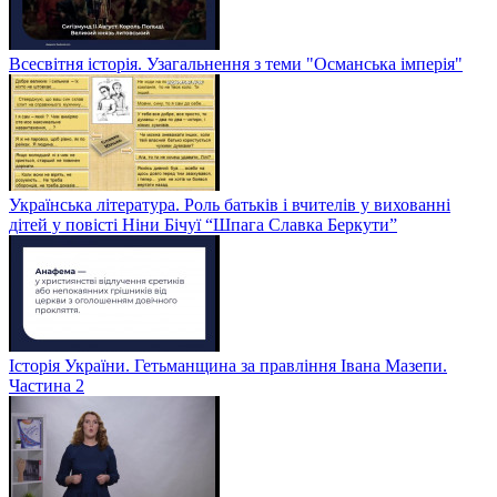
Всесвітня історія. Узагальнення з теми "Османська імперія"
Українська література. Роль батьків і вчителів у вихованні
дітей у повісті Ніни Бічуї “Шпага Славка Беркути”
Історія України. Гетьманщина за правління Івана Мазепи.
Частина 2