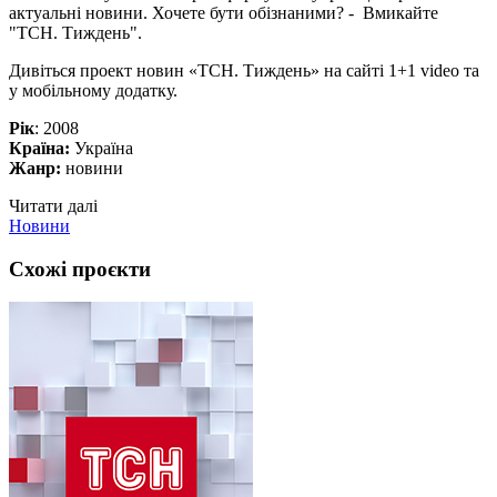
актуальні новини. Хочете бути обізнаними? - Вмикайте
"ТСН. Тиждень".
Дивіться проект новин «ТСН. Тиждень» на сайті 1+1 video та
у мобільному додатку.
Рік
: 2008
Країна:
Україна
Жанр:
новини
Читати далі
Новини
Схожі проєкти