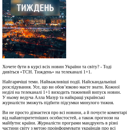
Хочете бути в курсі всіх новин України та світу? - Тоді
дивіться «ТСН. Тиждень» на телеканалі 1+1.
Найгарячіші теми. Найважливіші події. Найскандальніші
розслідування. Усе, що ви обов’язково маєте знати. Кожної
неділі на телеканалі 1+1 виходить тижневий випуск новин.
У ньому ведуча Алла Мазур та найкращі українські
журналісти зможуть підбити підсумки минулого тижня.
Ви не просто дізнаєтеся про всі новини, а й почуєте коментарі
від найавторитетніших особистостей, а також прогнози на
майбутнє країни. Журналісти програми мандрують в різні
частини світу з метою проінформувати українців про всі