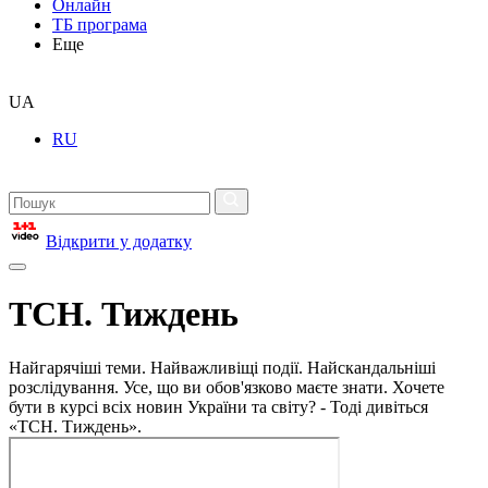
Онлайн
ТБ програма
Еще
UA
RU
Відкрити у додатку
ТСН. Тиждень
Найгарячіші теми. Найважливіщі події. Найскандальніші
розслідування. Усе, що ви обов'язково маєте знати. Хочете
бути в курсі всіх новин України та світу? - Тоді дивіться
«ТСН. Тиждень».