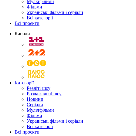
Мультфільми
Фільми
Українські фільми і серіали
Всі категорії
Всі проєкти
Канали
Категорії
Реаліті-шоу
Розважальні шоу
Новини
Серіали
Мультфільми
Фільми
Українські фільми і серіали
Всі категорії
Всі проєкти