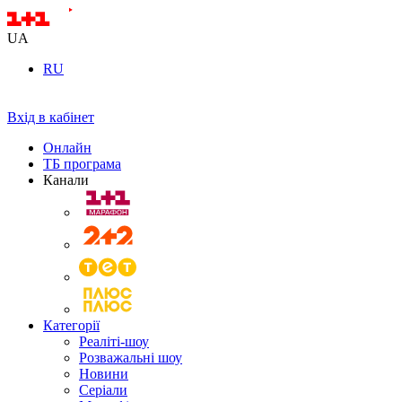
UA
RU
Вхід в кабінет
Онлайн
ТБ програма
Канали
Категорії
Реаліті-шоу
Розважальні шоу
Новини
Серіали