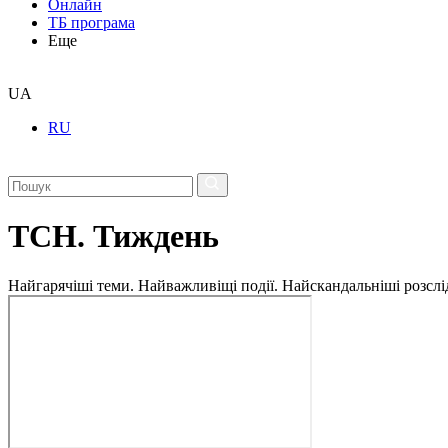
Онлайн
ТБ програма
Еще
UA
RU
ТСН. Тиждень
Найгарячіші теми. Найважливіщі події. Найскандальніші розсліду