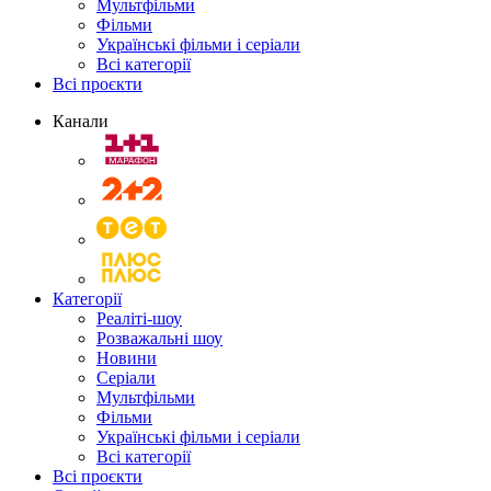
Мультфільми
Фільми
Українські фільми і серіали
Всі категорії
Всі проєкти
Канали
Категорії
Реаліті-шоу
Розважальні шоу
Новини
Серіали
Мультфільми
Фільми
Українські фільми і серіали
Всі категорії
Всі проєкти