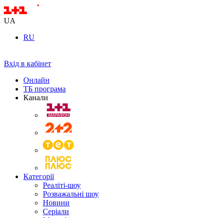
UA
RU
Вхід в кабінет
Онлайн
ТБ програма
Канали
Категорії
Реаліті-шоу
Розважальні шоу
Новини
Серіали