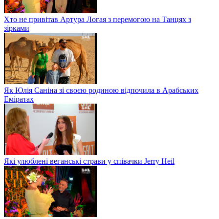
Хто не привітав Артура Логая з перемогою на Танцях з
зірками
Як Юлія Саніна зі своєю родиною відпочила в Арабських
Еміратах
Які улюблені веганські страви у співачки Jerry Heil