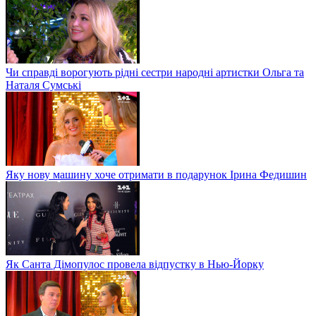
Чи справді ворогують рідні сестри народні артистки Ольга та
Наталя Сумські
Яку нову машину хоче отримати в подарунок Ірина Федишин
Як Санта Дімопулос провела відпустку в Нью-Йорку