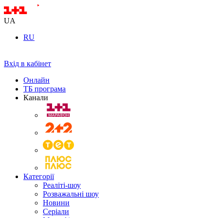
UA
RU
Вхід в кабінет
Онлайн
ТБ програма
Канали
Категорії
Реаліті-шоу
Розважальні шоу
Новини
Серіали