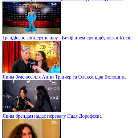
Грандіозне концертне шоу «Вечір прем’єр» відбулося в Києві
Яким буде весілля Анни Трінчер та Олександра Волошина
Яким брендам надає перевагу Надя Дорофєєва