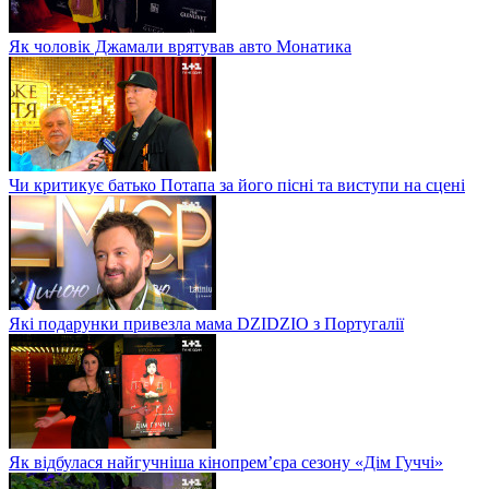
Як чоловік Джамали врятував авто Монатика
Чи критикує батько Потапа за його пісні та виступи на сцені
Які подарунки привезла мама DZIDZIO з Португалії
Як відбулася найгучніша кінопрем’єра сезону «Дім Гуччі»