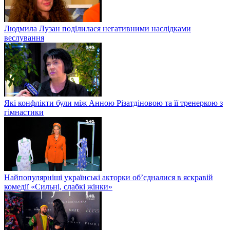
Людмила Лузан поділилася негативними наслідками
веслування
Які конфлікти були між Анною Різатдіновою та її тренеркою з
гімнастики
Найпопулярніші українські акторки об’єдналися в яскравій
комедії «Сильні, слабкі жінки»