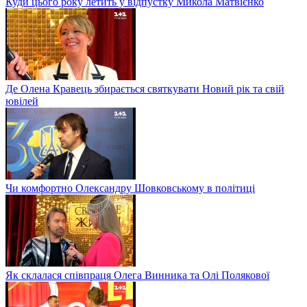
Куди цього року летить у відпустку Микола Матвієнко
Де Олена Кравець збирається святкувати Новий рік та свій
ювілей
Чи комфортно Олександру Шовковському в політиці
Як склалася співпраця Олега Винника та Олі Полякової