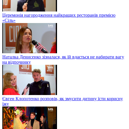
Церемонія нагородження найкращих ресторанів премією
«Сіль»
Наталка Денисенко зізналася, як їй вдається не набирати вагу
на відпочинку
Євген Клопотенко розповів, як змусити дитину їсти корисну
їжу