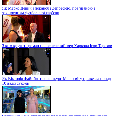
Як Марко Девич впорався з депресією, пов’язаною з
закінченням футбольної кар’єри
З ким крутить роман новоспечений мер Харкова Ігор Терехов
Як Вікторія Файнблат на конкурс Місіс світу привезла понад
10 валіз суконь