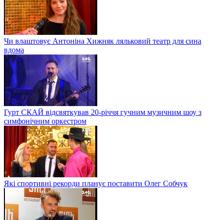
Чи влаштовує Антоніна Хижняк ляльковий театр для сина
вдома
Гурт СКАЙ відсвяткував 20-річчя гучним музичним шоу з
симфонічним оркестром
Які спортивні рекорди планує поставити Олег Собчук