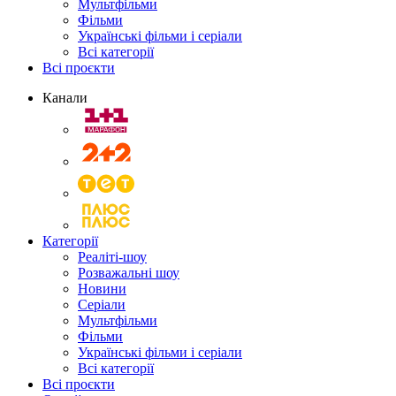
Мультфільми
Фільми
Українські фільми і серіали
Всі категорії
Всі проєкти
Канали
Категорії
Реаліті-шоу
Розважальні шоу
Новини
Серіали
Мультфільми
Фільми
Українські фільми і серіали
Всі категорії
Всі проєкти