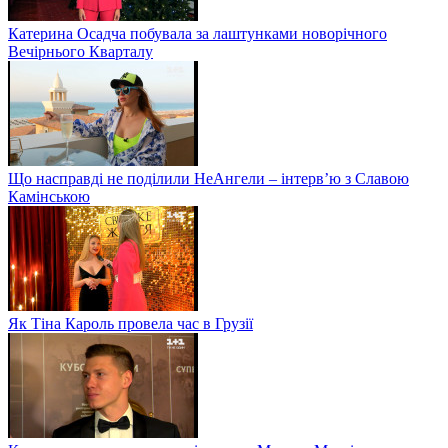
Катерина Осадча побувала за лаштунками новорічного
Вечірнього Кварталу
Що насправді не поділили НеАнгели – інтерв’ю з Славою
Камінською
Як Тіна Кароль провела час в Грузії