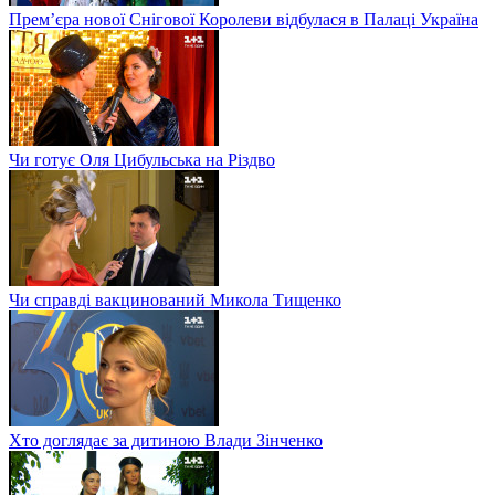
Прем’єра нової Снігової Королеви відбулася в Палаці Україна
Чи готує Оля Цибульська на Різдво
Чи справді вакцинований Микола Тищенко
Хто доглядає за дитиною Влади Зінченко