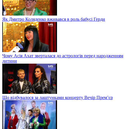
Як Дмитро Коляденко вживався в роль бабусі Герди
Чому Асія Ахат зверталася до астрологів перед народженням
дитини
Що відбувалося за лаштунками концерту Вечір Прем’єр