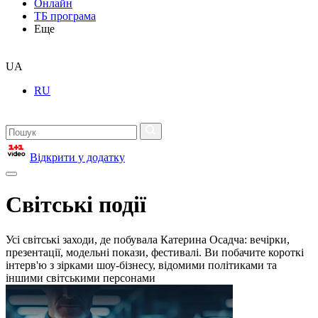
Онлайн
ТБ програма
Еще
UA
RU
Відкрити у додатку
Світські події
Усі світські заходи, де побувала Катерина Осадча: вечірки,
презентації, модельні покази, фестивалі. Ви побачите короткі
інтерв'ю з зірками шоу-бізнесу, відомими політиками та
іншими світськими персонами