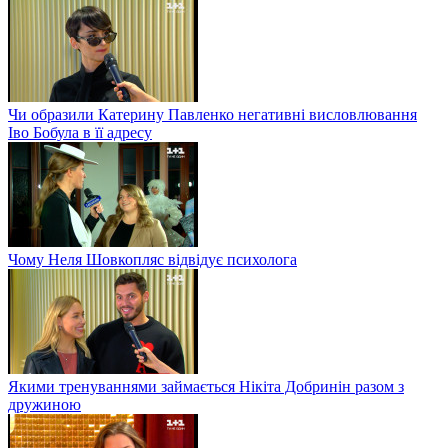
Чи образили Катерину Павленко негативні висловлювання
Іво Бобула в її адресу
Чому Неля Шовкопляс відвідує психолога
Якими тренуваннями займається Нікіта Добринін разом з
дружиною