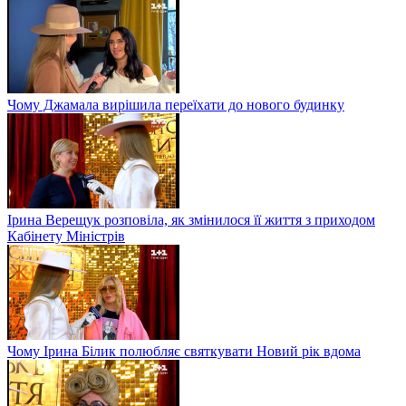
Чому Джамала вирішила переїхати до нового будинку
Ірина Верещук розповіла, як змінилося її життя з приходом
Кабінету Міністрів
Чому Ірина Білик полюбляє святкувати Новий рік вдома