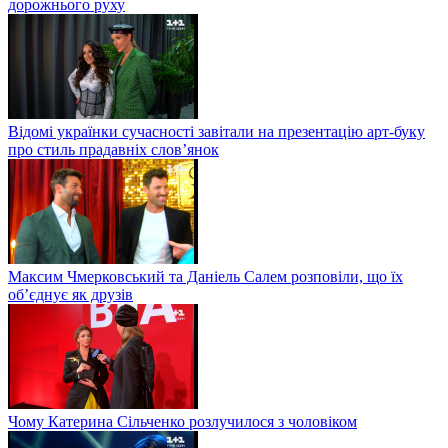
дорожнього руху
Відомі українки сучасності завітали на презентацію арт-буку
про стиль прадавніх слов’янок
Максим Чмерковський та Даніель Салем розповіли, що їх
об’єднує як друзів
Чому Катерина Сільченко розлучилося з чоловіком