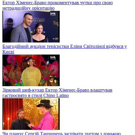
Ектор Хіменес-Браво прокоментував чутки про свою
нетрадиційну орієнтацію
Благодійний аукціон тенісистки Еліни Світоліної відбувся у
Києві
Зірковий шеф-кухар Ектор Хіменес-Браво влаштував
гастросвято в стилі Chino Latino
Чи планує Сергій Танчинець заспівати дуетом з донькою