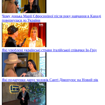
Чому донька Марії Єфросиніної після року навчання в Канаді
повернулася до України
Які улюблені українські страви італійської співачки Ін-Грід
Які подарунки дарує чоловік Санті Дімопулос на Новий рік