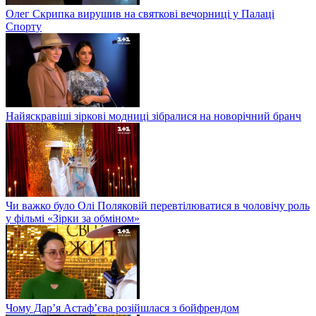
Олег Скрипка вирушив на святкові вечорниці у Палаці
Спорту
Найяскравіші зіркові модниці зібралися на новорічний бранч
Чи важко було Олі Поляковій перевтілюватися в чоловічу роль
у фільмі «Зірки за обміном»
Чому Дар’я Астаф’єва розійшлася з бойфрендом