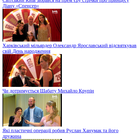
Світський Київ зібрався на прем’єру стрічки про принцесу
Діану «Спенсер»
Харківський мільярдер Олександр Ярославський відсвяткував
свій День народження
Чи дотримується Шабату Михайло Крупін
Які пластичні операції робив Руслан Ханумак та його
дружина