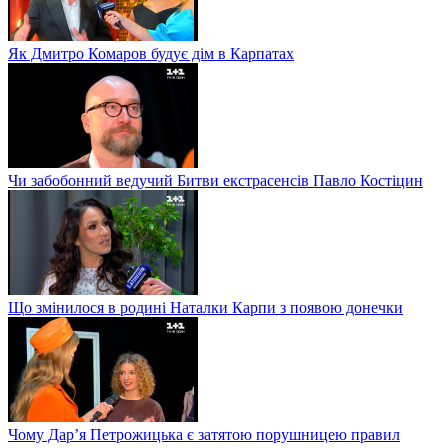
Як Дмитро Комаров будує дім в Карпатах
Чи забобонний ведучий Битви екстрасенсів Павло Костіцин
Що змінилося в родині Наталки Карпи з появою донечки
Чому Дар’я Петрожицька є затятою порушницею правил