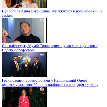
Що робила Анна Сагайдачна, аби вжитися в роль монахині в
серіалі
Як соліст гурту Мумій Троль репетирував спільну пісню з
Надєю Дорофєєвою
Грандіозними урочистостями у Національній Опері
відсвяткувала своє 30-річчя національна асоціація футболу