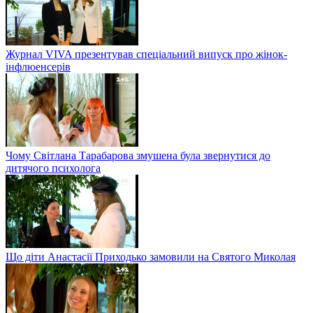
Журнал VIVA презентував спеціальний випуск про жінок-
інфлюенсерів
Чому Світлана Тарабарова змушена була звернутися до
дитячого психолога
Що діти Анастасії Приходько замовили на Святого Миколая