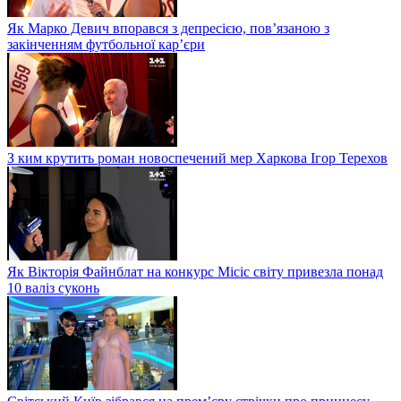
Як Марко Девич впорався з депресією, пов’язаною з
закінченням футбольної кар’єри
З ким крутить роман новоспечений мер Харкова Ігор Терехов
Як Вікторія Файнблат на конкурс Місіс світу привезла понад
10 валіз суконь