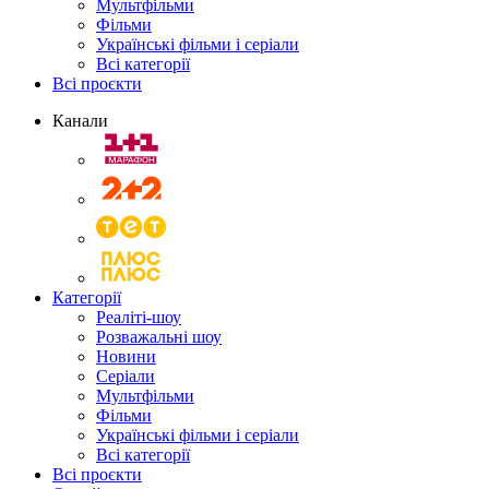
Мультфільми
Фільми
Українські фільми і серіали
Всі категорії
Всі проєкти
Канали
Категорії
Реаліті-шоу
Розважальні шоу
Новини
Серіали
Мультфільми
Фільми
Українські фільми і серіали
Всі категорії
Всі проєкти