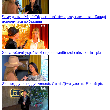
Чому донька Марії Єфросиніної після року навчання в Канаді
повернулася до України
Які улюблені українські страви італійської співачки Ін-Грід
Які подарунки дарує чоловік Санті Дімопулос на Новий рік