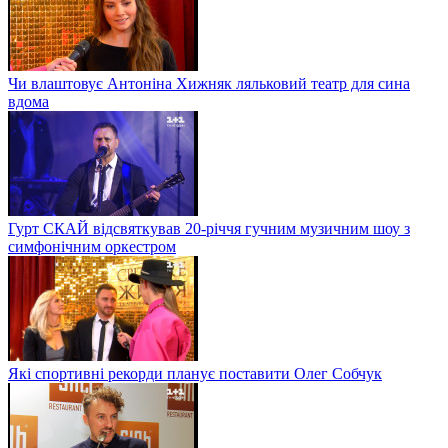
Чи влаштовує Антоніна Хижняк ляльковий театр для сина
вдома
Гурт СКАЙ відсвяткував 20-річчя гучним музичним шоу з
симфонічним оркестром
Які спортивні рекорди планує поставити Олег Собчук