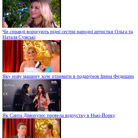
Чи справді ворогують рідні сестри народні артистки Ольга та
Наталя Сумські
Яку нову машину хоче отримати в подарунок Ірина Федишин
Як Санта Дімопулос провела відпустку в Нью-Йорку