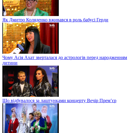
Як Дмитро Коляденко вживався в роль бабусі Герди
Чому Асія Ахат зверталася до астрологів перед народженням
дитини
Що відбувалося за лаштунками концерту Вечір Прем’єр