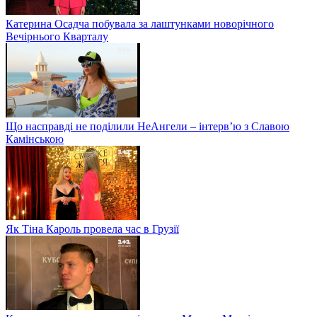
Катерина Осадча побувала за лаштунками новорічного
Вечірнього Кварталу
Що насправді не поділили НеАнгели – інтерв’ю з Славою
Камінською
Як Тіна Кароль провела час в Грузії