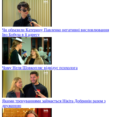
Чи образили Катерину Павленко негативні висловлювання
Іво Бобула в її адресу
Чому Неля Шовкопляс відвідує психолога
Якими тренуваннями займається Нікіта Добринін разом з
дружиною