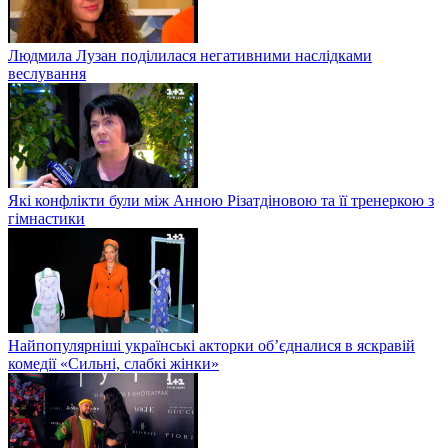
Людмила Лузан поділилася негативними наслідками
веслування
Які конфлікти були між Анною Різатдіновою та її тренеркою з
гімнастики
Найпопулярніші українські акторки об’єдналися в яскравій
комедії «Сильні, слабкі жінки»