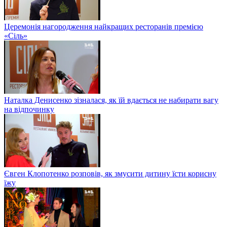
Церемонія нагородження найкращих ресторанів премією
«Сіль»
Наталка Денисенко зізналася, як їй вдається не набирати вагу
на відпочинку
Євген Клопотенко розповів, як змусити дитину їсти корисну
їжу