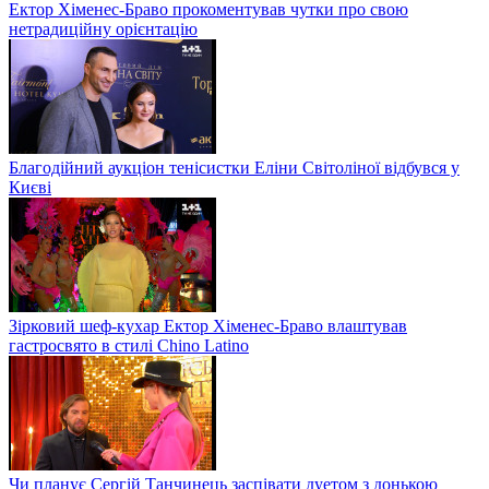
Ектор Хіменес-Браво прокоментував чутки про свою
нетрадиційну орієнтацію
Благодійний аукціон тенісистки Еліни Світоліної відбувся у
Києві
Зірковий шеф-кухар Ектор Хіменес-Браво влаштував
гастросвято в стилі Chino Latino
Чи планує Сергій Танчинець заспівати дуетом з донькою