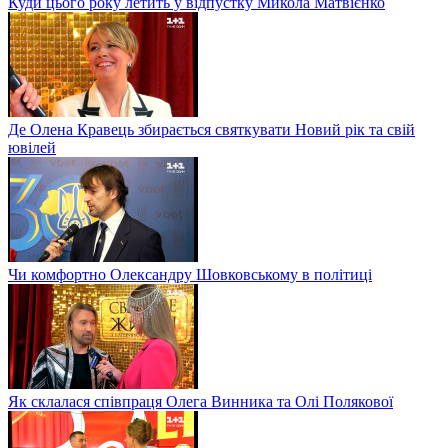
Куди цього року летить у відпустку Микола Матвієнко
Де Олена Кравець збирається святкувати Новий рік та свій
ювілей
Чи комфортно Олександру Шовковському в політиці
Як склалася співпраця Олега Винника та Олі Полякової