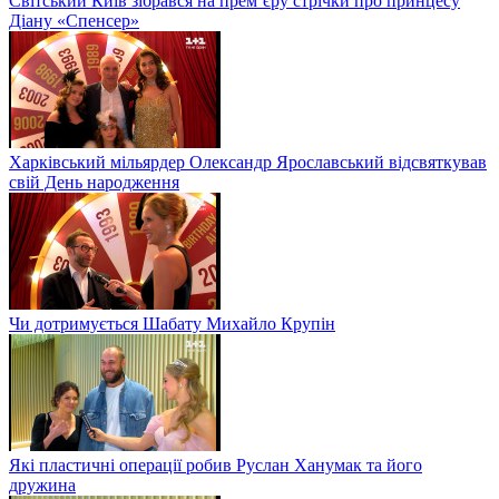
Світський Київ зібрався на прем’єру стрічки про принцесу
Діану «Спенсер»
Харківський мільярдер Олександр Ярославський відсвяткував
свій День народження
Чи дотримується Шабату Михайло Крупін
Які пластичні операції робив Руслан Ханумак та його
дружина