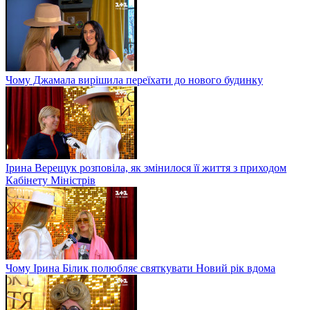
Чому Джамала вирішила переїхати до нового будинку
Ірина Верещук розповіла, як змінилося її життя з приходом
Кабінету Міністрів
Чому Ірина Білик полюбляє святкувати Новий рік вдома