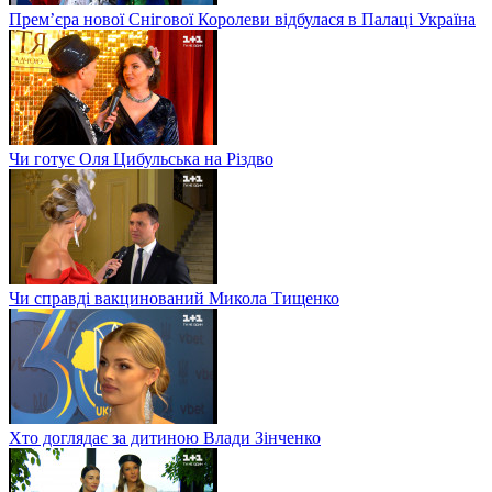
Прем’єра нової Снігової Королеви відбулася в Палаці Україна
Чи готує Оля Цибульська на Різдво
Чи справді вакцинований Микола Тищенко
Хто доглядає за дитиною Влади Зінченко