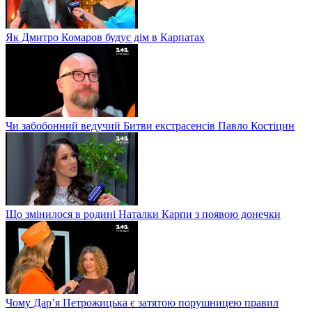
Як Дмитро Комаров будує дім в Карпатах
Чи забобонний ведучий Битви екстрасенсів Павло Костіцин
Що змінилося в родині Наталки Карпи з появою донечки
Чому Дар’я Петрожицька є затятою порушницею правил