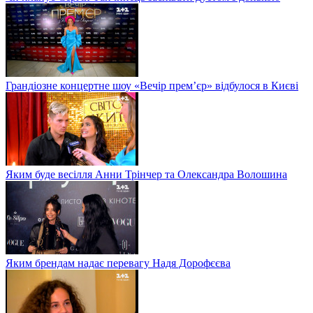
Грандіозне концертне шоу «Вечір прем’єр» відбулося в Києві
Яким буде весілля Анни Трінчер та Олександра Волошина
Яким брендам надає перевагу Надя Дорофєєва