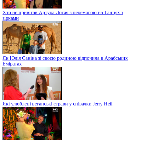
Хто не привітав Артура Логая з перемогою на Танцях з
зірками
Як Юлія Саніна зі своєю родиною відпочила в Арабських
Еміратах
Які улюблені веганські страви у співачки Jerry Heil