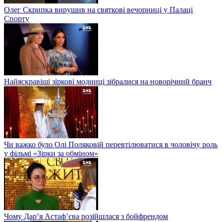
Олег Скрипка вирушив на святкові вечорниці у Палаці
Спорту
Найяскравіші зіркові модниці зібралися на новорічний бранч
Чи важко було Олі Поляковій перевтілюватися в чоловічу роль
у фільмі «Зірки за обміном»
Чому Дар’я Астаф’єва розійшлася з бойфрендом