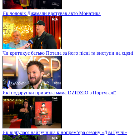
Як чоловік Джамали врятував авто Монатика
Чи критикує батько Потапа за його пісні та виступи на сцені
Які подарунки привезла мама DZIDZIO з Португалії
Як відбулася найгучніша кінопрем’єра сезону «Дім Гуччі»