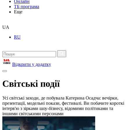
Онлайн
ТБ програма
Еще
UA
RU
Відкрити у додатку
Світські події
Усі світські заходи, де побувала Катерина Осадча: вечірки,
презентації, модельні покази, фестивалі. Ви побачите короткі
інтерв'ю з зірками шоу-бізнесу, відомими політиками та
іншими світськими персонами