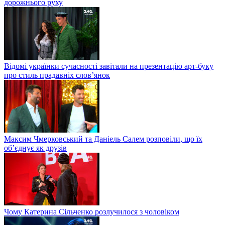
дорожнього руху
Відомі українки сучасності завітали на презентацію арт-буку
про стиль прадавніх слов’янок
Максим Чмерковський та Даніель Салем розповіли, що їх
об’єднує як друзів
Чому Катерина Сільченко розлучилося з чоловіком