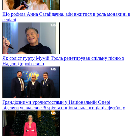
Що робила Анна Сагайдачна, аби вжитися в роль монахині в
серіалі
Як соліст гурту Мумій Троль репетирував спільну пісню з
Надєю Дорофєєвою
Грандіозними урочистостями у Національній Опері
відсвяткувала своє 30-річчя національна асоціація футболу