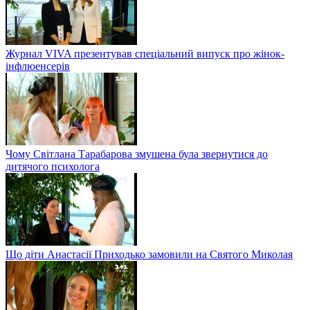
Журнал VIVA презентував спеціальний випуск про жінок-
інфлюенсерів
Чому Світлана Тарабарова змушена була звернутися до
дитячого психолога
Що діти Анастасії Приходько замовили на Святого Миколая